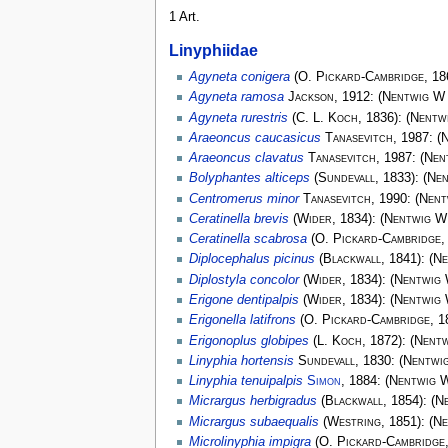
1 Art.
Linyphiidae
Agyneta conigera
(
O. Pickard-Cambridge
, 18
Agyneta ramosa
Jackson
, 1912:
(
Nentwig W
Agyneta rurestris
(
C. L. Koch
, 1836):
(
Nentw
Araeoncus caucasicus
Tanasevitch
, 1987:
(
N
Araeoncus clavatus
Tanasevitch
, 1987:
(
Nen
Bolyphantes alticeps
(
Sundevall
, 1833):
(
Nen
Centromerus minor
Tanasevitch
, 1990:
(
Nent
Ceratinella brevis
(
Wider
, 1834):
(
Nentwig W
Ceratinella scabrosa
(
O. Pickard-Cambridge
,
Diplocephalus picinus
(
Blackwall
, 1841):
(
Ne
Diplostyla concolor
(
Wider
, 1834):
(
Nentwig
Erigone dentipalpis
(
Wider
, 1834):
(
Nentwig
Erigonella latifrons
(
O. Pickard-Cambridge
, 1
Erigonoplus globipes
(
L. Koch
, 1872):
(
Nent
Linyphia hortensis
Sundevall
, 1830:
(
Nentwi
Linyphia tenuipalpis
Simon
, 1884:
(
Nentwig 
Micrargus herbigradus
(
Blackwall
, 1854):
(
N
Micrargus subaequalis
(
Westring
, 1851):
(
Ne
Microlinyphia impigra
(
O. Pickard-Cambridge