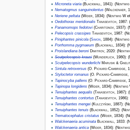
Microneta viaria
(
Blackwall
, 1841):
(
Nentwig
Nematogmus sanguinolentus
(
Walckenaer
, 
Neriene peltata
(
Wider
, 1834):
(
Nentwig W
et
Oedothorax meridionalis
Tanasevitch
, 1987:
Panamomops fedotovi
(
Charitonov
, 1937):
(
Pelecopsis crassipes
Tanasevitch
, 1987:
(
Ne
Piniphantes pinicola
(
Simon
, 1884):
(
Nentwig
Porrhomma pygmaeum
(
Blackwall
, 1834):
(
Proislandiana beroni
Dimitrov
, 2020:
(
Nentw
Scutpelecopsis krausi
(
Wunderlich
, 1980):
(
Scutpelecopsis wunderlichi
Marusik & Gneli
Sintula retroversus
(
O. Pickard-Cambridge
, 
Styloctetor romanus
(
O. Pickard-Cambridge
,
Tapinocyba pallens
(
O. Pickard-Cambridge
, 
Tapinopa longidens
(
Wider
, 1834):
(
Nentwig
Tenuiphantes aequalis
(
Tanasevitch
, 1987):
(
Tenuiphantes contortus
(
Tanasevitch
, 1986):
Tenuiphantes mengei
(
Kulczyński
, 1887):
(
Ne
Tenuiphantes tenuis
(
Blackwall
, 1852):
(
Nen
Trematocephalus cristatus
(
Wider
, 1834):
(
N
Walckenaeria acuminata
Blackwall
, 1833:
(
N
Walckenaeria antica
(
Wider
, 1834):
(
Nentwi