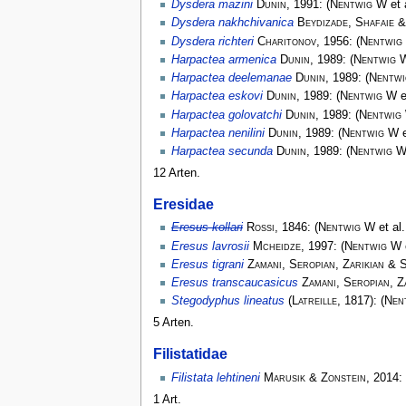
Dysdera mazini
Dunin
, 1991:
(
Nentwig W
et 
Dysdera nakhchivanica
Beydizade, Shafaie 
Dysdera richteri
Charitonov
, 1956:
(
Nentwig
Harpactea armenica
Dunin
, 1989:
(
Nentwig 
Harpactea deelemanae
Dunin
, 1989:
(
Nentw
Harpactea eskovi
Dunin
, 1989:
(
Nentwig W
e
Harpactea golovatchi
Dunin
, 1989:
(
Nentwig
Harpactea nenilini
Dunin
, 1989:
(
Nentwig W
e
Harpactea secunda
Dunin
, 1989:
(
Nentwig 
12 Arten.
Eresidae
Eresus kollari
Rossi
, 1846:
(
Nentwig W
et al
Eresus lavrosii
Mcheidze
, 1997:
(
Nentwig W
Eresus tigrani
Zamani, Seropian, Zarikian & 
Eresus transcaucasicus
Zamani, Seropian, Z
Stegodyphus lineatus
(
Latreille
, 1817):
(
Nen
5 Arten.
Filistatidae
Filistata lehtineni
Marusik & Zonstein
, 2014:
1 Art.