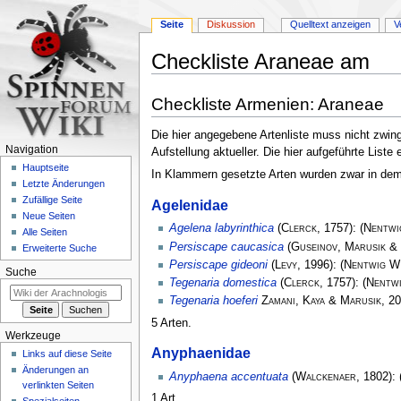
Seite
Diskussion
Quelltext anzeigen
V
Checkliste Araneae am
Zur
Zur
Checkliste Armenien: Araneae
Navigation
Suche
springen
springen
Die hier angegebene Artenliste muss nicht zwin
Navigation
Aufstellung aktueller. Die hier aufgeführte List
Hauptseite
In Klammern gesetzte Arten wurden zwar in dem L
Letzte Änderungen
Zufällige Seite
Agelenidae
Neue Seiten
Agelena labyrinthica
(
Clerck
, 1757):
(
Nentwi
Alle Seiten
Persiscape caucasica
(
Guseinov, Marusik &
Erweiterte Suche
Persiscape gideoni
(
Levy
, 1996):
(
Nentwig W
Suche
Tegenaria domestica
(
Clerck
, 1757):
(
Nentw
Tegenaria hoeferi
Zamani, Kaya & Marusik
, 2
5 Arten.
Werkzeuge
Anyphaenidae
Links auf diese Seite
Änderungen an
Anyphaena accentuata
(
Walckenaer
, 1802):
verlinkten Seiten
1 Art.