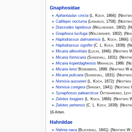
Gnaphosidae
Aphantaulax cincta
(
L. Koch
, 1866):
(
Nentwi
Callilepis nocturna
(
Linnaeus
, 1758):
(
Nentwi
Drassodes lapidosus
(
Walckenaer
, 1802):
(
N
Gnaphosa lucifuga
(
Walckenaer
, 1802):
(
Nen
Haplodrassus dalmatensis
(
L. Koch
, 1866):
(
Haplodrassus signifer
(
C. L. Koch
, 1839):
(
N
Micaria albovittata
(
Lucas
, 1846):
(
Nentwig 
Micaria formicaria
(
Sundevall
, 1831):
(
Nentw
Micaria kopetdaghensis
Mikhailov
, 1986:
(
Ne
Micaria lenzi
Bösenberg
, 1899:
(
Nentwig W
e
Micaria pulicaria
(
Sundevall
, 1831):
(
Nentwi
Nomisia aussereri
(
L. Koch
, 1872):
(
Nentwig
Nomisia conigera
(
Spassky
, 1941):
(
Nentwig
Synaphosus palearcticus
Ovtsharenko, Levy
Zelotes longipes
(
L. Koch
, 1866):
(
Nentwig 
Zelotes petrensis
(
C. L. Koch
, 1839):
(
Nentw
16 Arten.
Hahniidae
Hahnia nava
(
Blackwall
, 1841):
(
Nentwig W
e