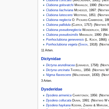
Clubiona corticalis
(
Walckenaer
, 1802):
(
Nen
Clubiona golovatchi
Mikhailov
, 1990:
(
Nentw
Clubiona liachviana
Mcheidze
, 1997:
(
Nentwi
Clubiona lutescens
Westring
, 1851:
(
Nentwi
Clubiona neglecta
O. Pickard-Cambridge
, 18
Clubiona pallidula
(
Clerck
, 1757):
(
Nentwig 
Clubiona pseudoneglecta
Wunderlich
, 1994
Clubiona pseudosimilis
Mikhailov
, 1990:
(
Ne
Porrhoclubiona genevensis
(
L. Koch
, 1866):
Porrhoclubiona vegeta
(
Simon
, 1918):
(
Nentw
11 Arten.
Dictynidae
Dictyna arundinacea
(
Linnaeus
, 1758):
(
Nent
Dictyna uncinata
Thorell
, 1856:
(
Nentwig W
Nigma flavescens
(
Walckenaer
, 1830):
(
Nen
3 Arten.
Dysderidae
Dysdera armenica
Charitonov
, 1956:
(
Nentw
Dysdera collucata
Dunin
, 1991:
(
Nentwig W
e
Dysdera haykana
Kosyan, Zamani & Marusik