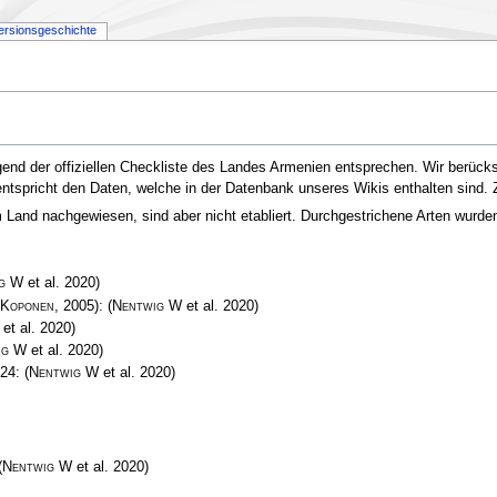
ersionsgeschichte
gend der offiziellen Checkliste des Landes Armenien entsprechen. Wir berücks
e entspricht den Daten, welche in der Datenbank unseres Wikis enthalten sind.
and nachgewiesen, sind aber nicht etabliert. Durchgestrichene Arten wurden e
g W
et al. 2020)
 Koponen
, 2005):
(
Nentwig W
et al. 2020)
et al. 2020)
ig W
et al. 2020)
024:
(
Nentwig W
et al. 2020)
(
Nentwig W
et al. 2020)