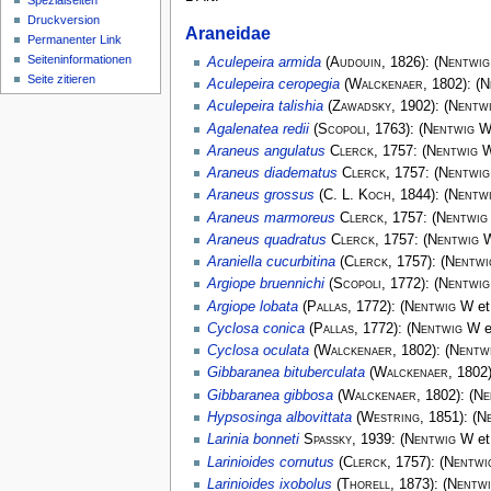
Spezialseiten
Druckversion
Araneidae
Permanenter Link
Seiten­­informationen
Aculepeira armida
(
Audouin
, 1826):
(
Nentwi
Seite zitieren
Aculepeira ceropegia
(
Walckenaer
, 1802):
(
N
Aculepeira talishia
(
Zawadsky
, 1902):
(
Nentw
Agalenatea redii
(
Scopoli
, 1763):
(
Nentwig 
Araneus angulatus
Clerck
, 1757:
(
Nentwig 
Araneus diadematus
Clerck
, 1757:
(
Nentwi
Araneus grossus
(
C. L. Koch
, 1844):
(
Nentw
Araneus marmoreus
Clerck
, 1757:
(
Nentwig
Araneus quadratus
Clerck
, 1757:
(
Nentwig 
Araniella cucurbitina
(
Clerck
, 1757):
(
Nentwi
Argiope bruennichi
(
Scopoli
, 1772):
(
Nentwi
Argiope lobata
(
Pallas
, 1772):
(
Nentwig W
et
Cyclosa conica
(
Pallas
, 1772):
(
Nentwig W
e
Cyclosa oculata
(
Walckenaer
, 1802):
(
Nentw
Gibbaranea bituberculata
(
Walckenaer
, 1802
Gibbaranea gibbosa
(
Walckenaer
, 1802):
(
Ne
Hypsosinga albovittata
(
Westring
, 1851):
(
N
Larinia bonneti
Spassky
, 1939:
(
Nentwig W
et
Larinioides cornutus
(
Clerck
, 1757):
(
Nentwi
Larinioides ixobolus
(
Thorell
, 1873):
(
Nentw