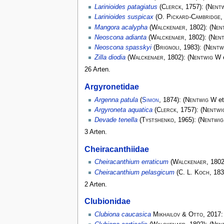
Larinioides patagiatus
(
Clerck
, 1757):
(
Nent
Larinioides suspicax
(
O. Pickard-Cambridge
,
Mangora acalypha
(
Walckenaer
, 1802):
(
Nen
Neoscona adianta
(
Walckenaer
, 1802):
(
Nen
Neoscona spasskyi
(
Brignoli
, 1983):
(
Nentw
Zilla diodia
(
Walckenaer
, 1802):
(
Nentwig W
e
26 Arten.
Argyronetidae
Argenna patula
(
Simon
, 1874):
(
Nentwig W
et
Argyroneta aquatica
(
Clerck
, 1757):
(
Nentwi
Devade tenella
(
Tystshenko
, 1965):
(
Nentwi
3 Arten.
Cheiracanthiidae
Cheiracanthium erraticum
(
Walckenaer
, 180
Cheiracanthium pelasgicum
(
C. L. Koch
, 18
2 Arten.
Clubionidae
Clubiona caucasica
Mikhailov & Otto
, 2017