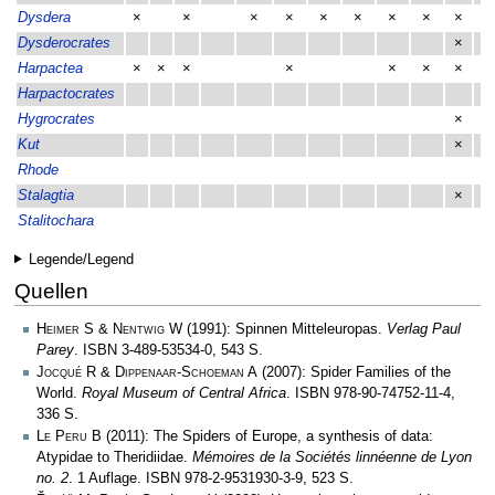
Dysdera
×
×
×
×
×
×
×
×
×
×
Dysderocrates
×
×
Harpactea
×
×
×
×
×
×
×
×
Harpactocrates
Hygrocrates
×
Kut
×
Rhode
Stalagtia
×
Stalitochara
Legende/Legend
Quellen
Heimer S & Nentwig W
(1991): Spinnen Mitteleuropas.
Verlag Paul
Parey
. ISBN 3-489-53534-0, 543 S.
Jocqué R & Dippenaar-Schoeman A
(2007): Spider Families of the
World.
Royal Museum of Central Africa
. ISBN 978-90-74752-11-4,
336 S.
Le Peru B
(2011): The Spiders of Europe, a synthesis of data:
Atypidae to Theridiidae.
Mémoires de la Sociétés linnéenne de Lyon
no. 2
. 1 Auflage. ISBN 978-2-9531930-3-9, 523 S.