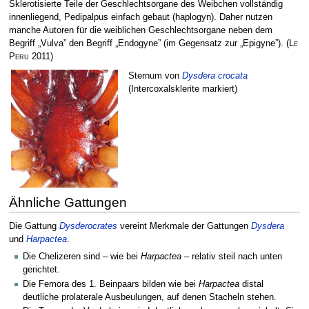
Sklerotisierte Teile der Geschlechtsorgane des Weibchen vollständig
innenliegend, Pedipalpus einfach gebaut (haplogyn). Daher nutzen
manche Autoren für die weiblichen Geschlechtsorgane neben dem
Begriff „Vulva” den Begriff „Endogyne” (im Gegensatz zur „Epigyne”).
(
Le
Peru
2011)
Sternum von
Dysdera crocata
(Intercoxalsklerite markiert)
Ähnliche Gattungen
Die Gattung
Dysderocrates
vereint Merkmale der Gattungen
Dysdera
und
Harpactea
.
Die Chelizeren sind – wie bei
Harpactea
– relativ steil nach unten
gerichtet.
Die Femora des 1. Beinpaars bilden wie bei
Harpactea
distal
deutliche prolaterale Ausbeulungen, auf denen Stacheln stehen.