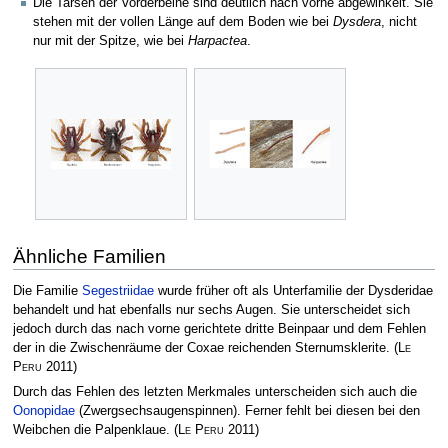
Die Tarsen der Vorderbeine sind deutlich nach vorne abgewinkelt. Sie
stehen mit der vollen Länge auf dem Boden wie bei
Dysdera
, nicht
nur mit der Spitze, wie bei
Harpactea
.
Ähnliche Familien
Die Familie
Segestriidae
wurde früher oft als Unterfamilie der Dysderidae
behandelt und hat ebenfalls nur sechs Augen. Sie unterscheidet sich
jedoch durch das nach vorne gerichtete dritte Beinpaar und dem Fehlen
der in die Zwischenräume der Coxae reichenden Sternumsklerite.
(
Le
Peru
2011)
Durch das Fehlen des letzten Merkmales unterscheiden sich auch die
Oonopidae
(Zwergsechsaugenspinnen). Ferner fehlt bei diesen bei den
Weibchen die Palpenklaue.
(
Le Peru
2011)