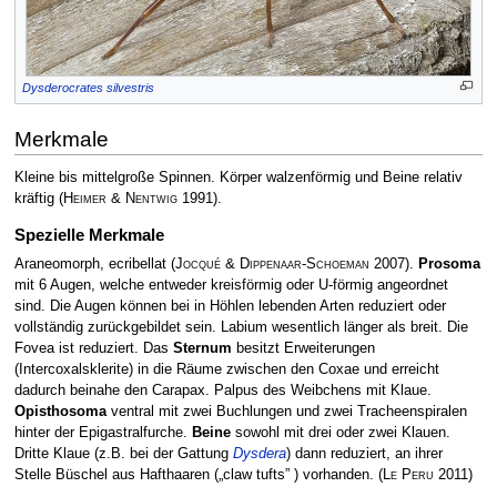
Dysderocrates silvestris
Merkmale
Kleine bis mittelgroße Spinnen. Körper walzenförmig und Beine relativ
kräftig
(
Heimer & Nentwig
1991)
.
Spezielle Merkmale
Araneomorph, ecribellat
(
Jocqué & Dippenaar-Schoeman
2007)
.
Prosoma
mit 6 Augen, welche entweder kreisförmig oder U-förmig angeordnet
sind. Die Augen können bei in Höhlen lebenden Arten reduziert oder
vollständig zurückgebildet sein. Labium wesentlich länger als breit. Die
Fovea ist reduziert. Das
Sternum
besitzt Erweiterungen
(Intercoxalsklerite) in die Räume zwischen den Coxae und erreicht
dadurch beinahe den Carapax. Palpus des Weibchens mit Klaue.
Opisthosoma
ventral mit zwei Buchlungen und zwei Tracheenspiralen
hinter der Epigastralfurche.
Beine
sowohl mit drei oder zwei Klauen.
Dritte Klaue (z.B. bei der Gattung
Dysdera
) dann reduziert, an ihrer
Stelle Büschel aus Hafthaaren („claw tufts” ) vorhanden.
(
Le Peru
2011)