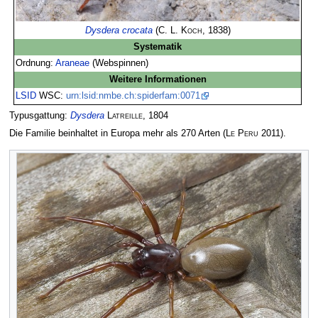
Dysdera crocata
(
C. L. Koch
, 1838)
Systematik
Ordnung:
Araneae
(Webspinnen)
Weitere Informationen
LSID
WSC:
urn:lsid:nmbe.ch:spiderfam:0071
Typusgattung:
Dysdera
Latreille, 1804
Die Familie beinhaltet in Europa mehr als 270 Arten
(
Le Peru
2011)
.