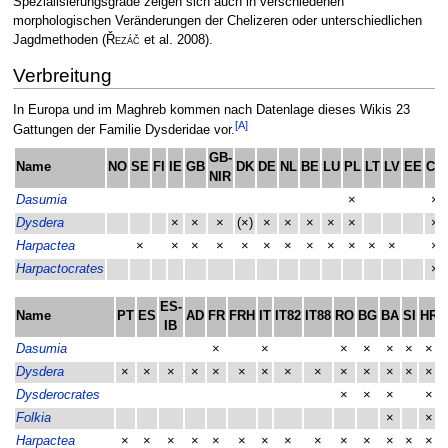
Spezialisierungsgrade zeigen sich auch in verschiedenen
morphologischen Veränderungen der Chelizeren oder unterschiedlichen
Jagdmethoden
(
Řezáč
et al. 2008)
.
Verbreitung
In Europa und im Maghreb kommen nach Datenlage dieses Wikis 23
[A]
Gattungen der Familie Dysderidae vor.
GB-
Name
NO
SE
FI
IE
GB
DK
DE
NL
BE
LU
PL
LT
LV
EE
CH
NIR
Dasumia
×
×
Dysdera
×
×
×
(×)
×
×
×
×
×
×
Harpactea
×
×
×
×
×
×
×
×
×
×
×
×
×
Harpactocrates
×
ES-
Name
PT
ES
AD
FR
FRH
IT
IT82
IT88
RO
BG
BA
SI
HR
IB
Dasumia
×
×
×
×
×
×
×
Dysdera
×
×
×
×
×
×
×
×
×
×
×
×
×
×
Dysderocrates
×
×
×
×
Folkia
×
×
Harpactea
×
×
×
×
×
×
×
×
×
×
×
×
×
×