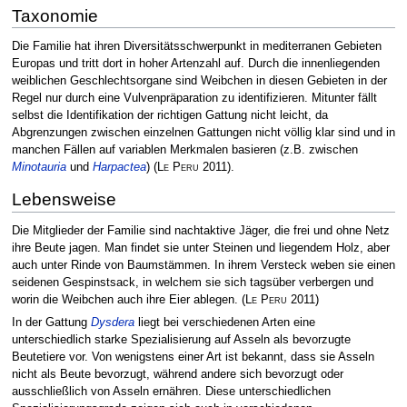
Taxonomie
Die Familie hat ihren Diversitätsschwerpunkt in mediterranen Gebieten
Europas und tritt dort in hoher Artenzahl auf. Durch die innenliegenden
weiblichen Geschlechtsorgane sind Weibchen in diesen Gebieten in der
Regel nur durch eine Vulvenpräparation zu identifizieren. Mitunter fällt
selbst die Identifikation der richtigen Gattung nicht leicht, da
Abgrenzungen zwischen einzelnen Gattungen nicht völlig klar sind und in
manchen Fällen auf variablen Merkmalen basieren (z.B. zwischen
Minotauria
und
Harpactea
)
(
Le Peru
2011)
.
Lebensweise
Die Mitglieder der Familie sind nachtaktive Jäger, die frei und ohne Netz
ihre Beute jagen. Man findet sie unter Steinen und liegendem Holz, aber
auch unter Rinde von Baumstämmen. In ihrem Versteck weben sie einen
seidenen Gespinstsack, in welchem sie sich tagsüber verbergen und
worin die Weibchen auch ihre Eier ablegen.
(
Le Peru
2011)
In der Gattung
Dysdera
liegt bei verschiedenen Arten eine
unterschiedlich starke Spezialisierung auf Asseln als bevorzugte
Beutetiere vor. Von wenigstens einer Art ist bekannt, dass sie Asseln
nicht als Beute bevorzugt, während andere sich bevorzugt oder
ausschließlich von Asseln ernähren. Diese unterschiedlichen