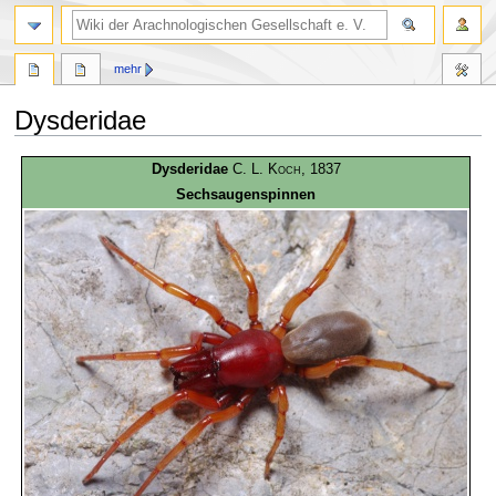
mehr
Dysderidae
Zur
Zur
Dysderidae
C. L. Koch
, 1837
Navigation
Suche
Sechsaugenspinnen
springen
springen