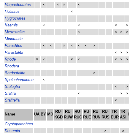
Harpactocrates
×
×
×
×
Holissus
×
Hygrocrates
Kaemis
×
×
×
×
Mesostalita
×
×
×
×
Minotauria
Parachtes
×
×
×
×
×
×
×
Parastalita
×
×
×
Rhode
×
×
×
×
×
×
×
Rhodera
Sardostalita
×
Speleoharpactea
×
Stalagtia
×
×
Stalita
×
×
×
Stalitella
×
RU-
RU-
RU-
RU-
RU-
RU-
TR-
TR-
Name
UA
BY
MD
CY
KGD
RUW
RUC
RUE
RUN
RUS
EUR
ASI
Cryptoparachtes
Dasumia
–
×
×