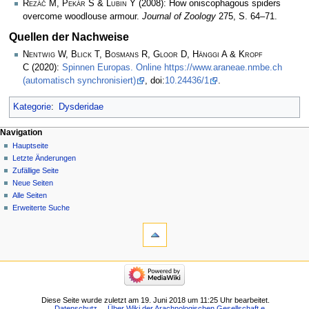
Řezáč M, Pekár S & Lubin Y
(2008): How oniscophagous spiders
overcome woodlouse armour.
Journal of Zoology
275, S. 64–71.
Quellen der Nachweise
Nentwig W, Blick T, Bosmans R, Gloor D, Hänggi A & Kropf
C
(2020):
Spinnen Europas. Online https://www.araneae.nmbe.ch
(automatisch synchronisiert)
, doi:
10.24436/1
.
Kategorie
:
Dysderidae
Navigation
Hauptseite
Letzte Änderungen
Zufällige Seite
Neue Seiten
Alle Seiten
Erweiterte Suche
Diese Seite wurde zuletzt am 19. Juni 2018 um 11:25 Uhr bearbeitet.
Datenschutz
Über Wiki der Arachnologischen Gesellschaft e.