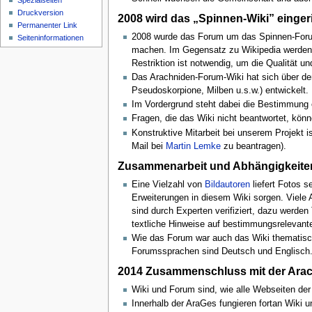
Spezialseiten
Druckversion
2008 wird das „Spinnen-Wiki” einger
Permanenter Link
2008 wurde das Forum um das Spinnen-Forum-W
Seiten­­informationen
machen. Im Gegensatz zu Wikipedia werden d
Restriktion ist notwendig, um die Qualität un
Das Arachniden-Forum-Wiki hat sich über d
Pseudoskorpione, Milben u.s.w.) entwickelt.
Im Vordergrund steht dabei die Bestimmung 
Fragen, die das Wiki nicht beantwortet, kön
Konstruktive Mitarbeit bei unserem Projekt 
Mail bei
Martin Lemke
zu beantragen).
Zusammenarbeit und Abhängigkeite
Eine Vielzahl von
Bildautoren
liefert Fotos s
Erweiterungen in diesem Wiki sorgen. Viele A
sind durch Experten verifiziert, dazu werde
textliche Hinweise auf bestimmungsrelevan
Wie das Forum war auch das Wiki thematisch
Forumssprachen sind Deutsch und Englisch
2014 Zusammenschluss mit der Arac
Wiki und Forum sind, wie alle Webseiten der
Innerhalb der AraGes fungieren fortan Wiki 