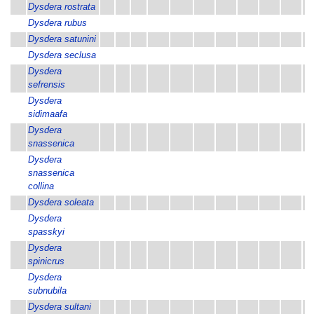
Dysdera rostrata
Dysdera rubus
×
Dysdera satunini
Dysdera seclusa
Dysdera
sefrensis
Dysdera
sidimaafa
Dysdera
snassenica
Dysdera
snassenica
collina
Dysdera soleata
Dysdera
spasskyi
Dysdera
spinicrus
Dysdera
subnubila
Dysdera sultani
×