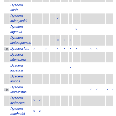
Dysdera
krisis
Dysdera
×
kulczynskii
Dysdera
×
lagrecai
Dysdera
×
×
×
lantosquensis
Dysdera lata
×
×
×
×
×
×
×
×
Dysdera
laterispina
Dysdera
×
ligustica
Dysdera
limnos
Dysdera
×
×
×
×
longirostris
Dysdera
×
×
lusitanica
Dysdera
×
×
machadoi