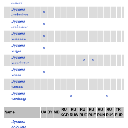
sultani
Dysdera
×
tredecima
Dysdera
×
undecima
Dysdera
×
valentina
Dysdera
×
veigai
Dysdera
×
×
ventricosa
Dysdera
×
vivesi
Dysdera
werneri
Dysdera
–
×
–
×
×
westringi
RU-
RU-
RU-
RU-
RU-
RU-
TR-
TR
Name
UA
BY
MD
KGD
RUW
RUC
RUE
RUN
RUS
EUR
AS
Dysdera
aciculata