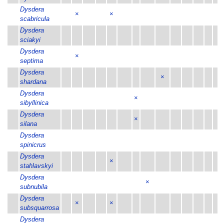
Dysdera
×
×
scabricula
Dysdera
sciakyi
Dysdera
×
septima
Dysdera
×
shardana
Dysdera
×
sibyllinica
Dysdera
×
silana
Dysdera
spinicrus
Dysdera
×
stahlavskyi
Dysdera
×
subnubila
Dysdera
×
×
subsquarrosa
Dysdera