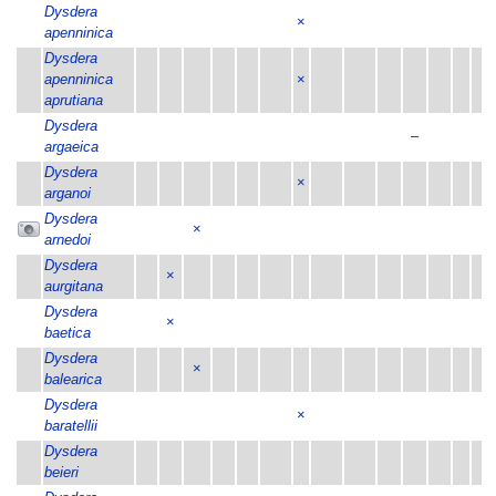
Dysdera
×
apenninica
Dysdera
apenninica
×
aprutiana
Dysdera
–
argaeica
Dysdera
×
arganoi
Dysdera
×
arnedoi
Dysdera
×
aurgitana
Dysdera
×
baetica
Dysdera
×
balearica
Dysdera
×
baratellii
Dysdera
beieri