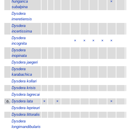
hungarica
×
subalpina
Dysdera
imeretiensis
Dysdera
incertissima
Dysdera
×
×
×
×
×
incognita
Dysdera
inopinata
Dysdera jaegeri
×
Dysdera
karabachica
Dysdera kollari
×
Dysdera krisis
×
Dysdera lagrecai
Dysdera lata
×
×
×
×
Dysdera leprieuri
Dysdera littoralis
Dysdera
×
longimandibularis