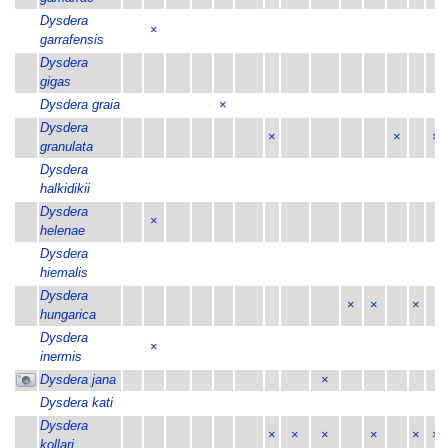
Dysdera
×
garrafensis
Dysdera
gigas
Dysdera graia
×
Dysdera
×
×
×
granulata
Dysdera
halkidikii
Dysdera
×
helenae
Dysdera
hiemalis
Dysdera
×
×
×
hungarica
Dysdera
×
inermis
Dysdera jana
×
Dysdera kati
Dysdera
×
×
×
×
×
×
kollari