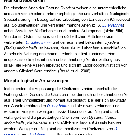
Nahrungsspektrum
Die einzelnen Arten der Gattung
Dysdera
weisen eine unterschiedliche
und auch verschieden starke morphologische und verhaltensökologische
Spezialisierung im Bezug auf die Erbeutung von Landasseln (Oniscidea)
auf. So überwältigen und verzehren manche Arten (z. B.
D. erythrina
)
neben Asseln bei Verfügbarkeit auch andere Arthropoden (siehe Bild).
Von der im Osten Europas und im südostlichen Mittelmeerraum
verbreiteten
D. dubrovninnii
und der aus Israel bekannten
Dysdera
(Tedia) abdominalis
ist bekannt, dass sie im Labor fast ausschließlich
Asseln als Nahrung annehmen. Jedoch existiert zumindest eine
unspezialisierte (derzeit noch unbeschriebene) Art der Gattung aus
Israel, die keine Asseln erbeutet und sich im Labor opportunistisch von
anderen Gliederfüßern ernährt.
(
Řezáč
et al. 2008)
Morphologische Anpassungen
Insbesondere die Anpassung der Chelizeren variiert innerhalb der
Gattung stark. So sind die Chelizeren bei der noch unbeschriebenen Art
aus Israel unmodifiziert und normal ausgeprägt. Bei der sich fakultativ
von Asseln ernährenden
D. erythrina
sind sie etwas verlängert und
wirken im Vergleich weniger massiv. Besonders auffällig und stark
verlängert sind die pinzettartigen Chelizeren von
Dysdera (Tedia)
abdominalis
, die beinahe auschließlich zur Jagd auf Asseln benutzt
werden. Weniger auffällig sind die modifizierten Chelizeren von
D.
spinicrus
und
D. dubrovninnii
. Bei ersterer sind die