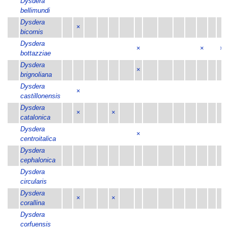
Dysdera
bellimundi
Dysdera
×
bicornis
Dysdera
×
×
×
bottazziae
Dysdera
×
brignoliana
Dysdera
×
castillonensis
Dysdera
×
×
catalonica
Dysdera
×
centroitalica
Dysdera
cephalonica
Dysdera
circularis
Dysdera
×
×
corallina
Dysdera
corfuensis