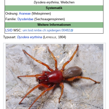
Dysdera erythrina
, Weibchen
Systematik
Ordnung:
Araneae
(Webspinnen)
Familie:
Dysderidae
(Sechsaugenspinnen)
Weitere Informationen
LSID
WSC:
urn:lsid:nmbe.ch:spidergen:00482
Typusart:
Dysdera erythrina
(
Latreille
, 1804)