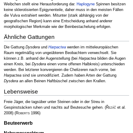
Weibchen stellt eine Herausforderung dar.
Haplogyne
Spinnen besitzen
keine sklerotisierten Epigynenteile, daher muss in den meisten Fällen
die Vulva extrahiert werden. Mitunter (stark abhängig von der
geografischen Region) kann eine Entscheidung anhand anderer
morphologischer Merkmale wie der Beinbestachelung erfolgen.
Ähnliche Gattungen
Die Gattung
Dysdera
und
Harpactea
werden im mitteleuropäischen
Raum regelmäßig von ungeübteren Beobachtern verwechselt. Sie
können z.B. anhand der Augenstellung (bei
Harpactea
bilden die Augen
einen Kreis, bei
Dysdera
einen vorne offenen Halbkreis) unterschieden
werden. Bei letzterer konvergieren die Chelizeren nach vorne, bei
Harpactea
sind sie unmodifiziert. Zudem haben Arten der Gattung
Dysdera
an allen Beinen Haftbüschel zwischen den Krallen.
Lebensweise
Freie Jäger, die tagsüber unter Steinen oder in der Streu in
Gespinstsäcken ruhen und nachts auf Beutesuche gehen.
(
Řezáč
et al.
2008)
(
Roberts
1996)
Beuteerwerb