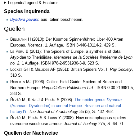
Legende/Legend & Features
Species inquirenda
Dysdera pavani
: aus Italien beschrieben.
Quellen
Bellmann H
(2010): Der Kosmos Spinnenführer: Über 400 Arten
Europas.
Kosmos
. 1. Auflage. ISBN 3-440-10114-2, 429 S.
Le Peru B
(2011): The Spiders of Europe, a synthesis of data:
Atypidae to Theridiidae.
Mémoires de la Sociétés linnéenne de Lyon
no. 2
. 1 Auflage. ISBN 978-2-9531930-3-9, 523 S.
Locket GH & Millidge AF
(1951): British Spiders Vol. I.
Ray Society
,
310 S.
Roberts MJ
(1996): Collins Field Guide. Spiders of Britain and
Northern Europe.
HarperCollins Publishers Ltd.
. ISBN 0-00-219981-5,
383 S.
Řezáč M, Král J & Pekár S
(2008):
The spider genus
Dysdera
(Araneae, Dysderidae) in central Europe: Revision and natural
history
.
The Journal of Arachnology
35 (3), S. 432–462.
Řezáč M, Pekár S & Lubin Y
(2008): How oniscophagous spiders
overcome woodlouse armour.
Journal of Zoology
275, S. 64–71.
Quellen der Nachweise