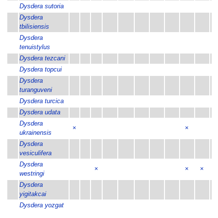
Dysdera sutoria
Dysdera
tbilisiensis
Dysdera
tenuistylus
Dysdera tezcani
×
Dysdera topcui
×
Dysdera
×
turanguveni
Dysdera turcica
×
Dysdera udata
Dysdera
×
×
ukrainensis
Dysdera
vesiculifera
Dysdera
×
×
×
×
westringi
Dysdera
×
yigitakcai
Dysdera yozgat
×