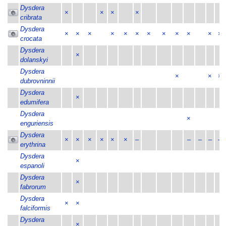
Dysdera
×
×
×
×
cribrata
Dysdera
×
×
×
×
×
×
×
×
×
×
×
×
crocata
Dysdera
×
dolanskyi
Dysdera
×
×
×
dubrovninnii
Dysdera
×
edumifera
Dysdera
×
enguriensis
Dysdera
×
×
×
×
×
×
–
–
–
–
–
erythrina
Dysdera
×
espanoli
Dysdera
×
fabrorum
Dysdera
×
×
falciformis
Dysdera
×