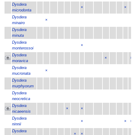
Dysdera
×
×
microdonta
Dysdera
×
minairo
Dysdera
minuta
Dysdera
×
monterossoi
Dysdera
×
×
moravica
Dysdera
×
mucronata
Dysdera
murphyorum
Dysdera
neocretica
Dysdera
×
×
nicaeensis
Dysdera
×
×
×
ninnii
Dysdera
×
×