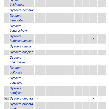
Dysdera
bakhanovi
Dysdera bernardi
Dysdera
bidentata
Dysdera
bogatschevi
Dysdera
×
borealicaucasica
Dysdera caeca
Dysdera caspica
×
Dysdera
charitonowi
Dysdera
collucata
Dysdera
concinna
Dysdera
cornipes
Dysdera crocata
×
×
×
×
Dysdera crocata
mutica