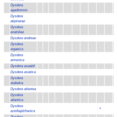
Dysdera
agadirensis
Dysdera
×
akpinarae
Dysdera
×
anatoliae
Dysdera andreae
Dysdera
×
argaeica
Dysdera
armenica
Dysdera asaahil
Dysdera asiatica
×
Dysdera
atabekia
Dysdera atlantea
Dysdera
atlantica
Dysdera
×
azerbajdzhanica