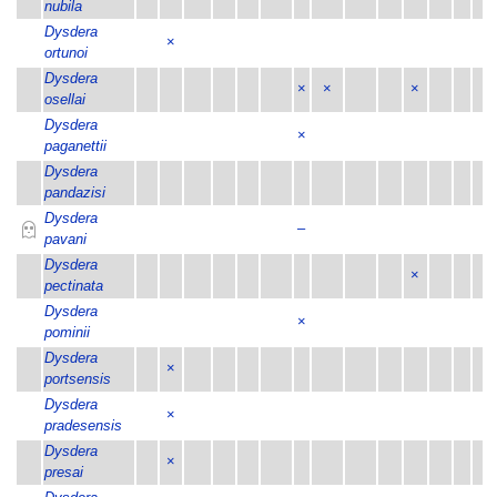
nubila
Dysdera
×
ortunoi
Dysdera
×
×
×
osellai
Dysdera
×
paganettii
Dysdera
pandazisi
Dysdera
–
pavani
Dysdera
×
pectinata
Dysdera
×
pominii
Dysdera
×
portsensis
Dysdera
×
pradesensis
Dysdera
×
presai