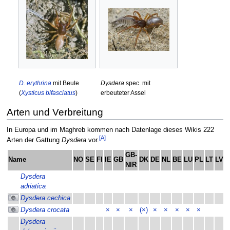
D. erythrina
mit Beute
Dysdera
spec. mit
(
Xysticus bifasciatus
)
erbeuteter Assel
Arten und Verbreitung
In Europa und im Maghreb kommen nach Datenlage dieses Wikis 222
[A]
Arten der Gattung
Dysdera
vor.
GB-
Name
NO
SE
FI
IE
GB
DK
DE
NL
BE
LU
PL
LT
LV
E
NIR
Dysdera
adriatica
Dysdera cechica
Dysdera crocata
×
×
×
(×)
×
×
×
×
×
Dysdera