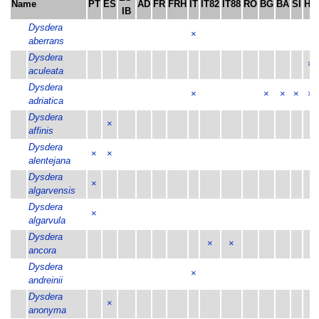
Name
PT
ES
AD
FR
FRH
IT
IT82
IT88
RO
BG
BA
SI
HR
IB
Dysdera
×
aberrans
Dysdera
×
aculeata
Dysdera
×
×
×
×
×
adriatica
Dysdera
×
affinis
Dysdera
×
×
alentejana
Dysdera
×
algarvensis
Dysdera
×
algarvula
Dysdera
×
×
ancora
Dysdera
×
andreinii
Dysdera
×
anonyma