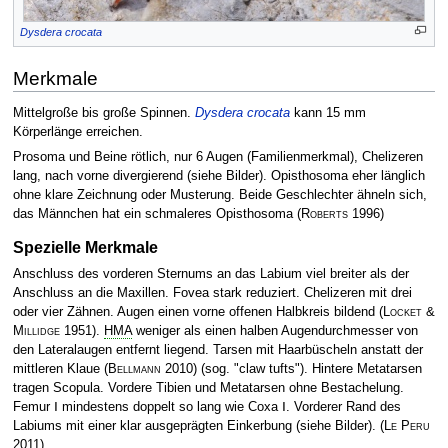
Dysdera crocata
Merkmale
Mittelgroße bis große Spinnen.
Dysdera crocata
kann 15 mm
Körperlänge erreichen.
Prosoma und Beine rötlich, nur 6 Augen (Familienmerkmal), Chelizeren
lang, nach vorne divergierend (siehe Bilder). Opisthosoma eher länglich
ohne klare Zeichnung oder Musterung. Beide Geschlechter ähneln sich,
das Männchen hat ein schmaleres Opisthosoma
(
Roberts
1996)
Spezielle Merkmale
Anschluss des vorderen Sternums an das Labium viel breiter als der
Anschluss an die Maxillen. Fovea stark reduziert. Chelizeren mit drei
oder vier Zähnen. Augen einen vorne offenen Halbkreis bildend
(
Locket &
Millidge
1951)
.
HMA
weniger als einen halben Augendurchmesser von
den Lateralaugen entfernt liegend. Tarsen mit Haarbüscheln anstatt der
mittleren Klaue
(
Bellmann
2010)
(sog. "claw tufts"). Hintere Metatarsen
tragen Scopula. Vordere Tibien und Metatarsen ohne Bestachelung.
Femur Ⅰ mindestens doppelt so lang wie Coxa Ⅰ. Vorderer Rand des
Labiums mit einer klar ausgeprägten Einkerbung (siehe Bilder).
(
Le Peru
2011)