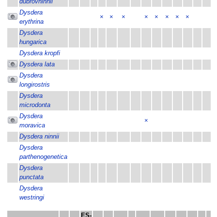
dubrovninnii
Dysdera
×
×
×
×
×
×
×
×
erythrina
Dysdera
hungarica
Dysdera kropfi
Dysdera lata
Dysdera
longirostris
Dysdera
microdonta
Dysdera
×
moravica
Dysdera ninnii
Dysdera
parthenogenetica
Dysdera
punctata
Dysdera
westringi
ES-