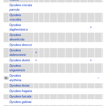
Dysdera crocata
parvula
Dysdera
crocolita
Dysdera
×
daghestanica
Dysdera
deserticola
Dysdera drescoi
Dysdera
×
dubrovninnii
Dysdera dunini
×
×
×
Dysdera
×
enguriensis
Dysdera
–
–
erythrina
Dysdera festai
×
Dysdera fragaria
×
Dysdera furcata
×
Dysdera galinae
×