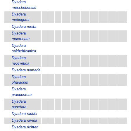
Dysdera
meschetiensis
Dysdera
×
metingurui
Dysdera mixta
×
Dysdera
mucronata
Dysdera
nakhchivanica
Dysdera
×
neocretica
Dysdera nomada
Dysdera
pharaonis
Dysdera
praepostera
Dysdera
punctata
Dysdera raddei
Dysdera ravida
Dysdera richteri