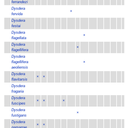
ferrandezi
Dysdera
×
fervida
Dysdera
festai
Dysdera
×
flagellata
Dysdera
×
flagellifera
Dysdera
flagellifera
×
aeoliensis
Dysdera
×
×
flavitarsis
Dysdera
fragaria
Dysdera
×
×
×
fuscipes
Dysdera
×
fustigans
Dysdera
×
×
gamarrae