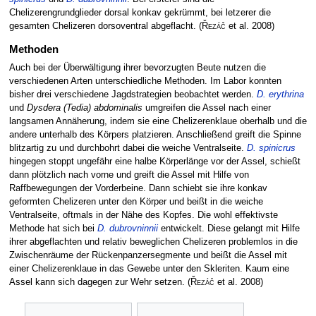
Chelizerengrundglieder dorsal konkav gekrümmt, bei letzerer die
gesamten Chelizeren dorsoventral abgeflacht.
(
Řezáč
et al. 2008)
Methoden
Auch bei der Überwältigung ihrer bevorzugten Beute nutzen die
verschiedenen Arten unterschiedliche Methoden. Im Labor konnten
bisher drei verschiedene Jagdstrategien beobachtet werden.
D. erythrina
und
Dysdera (Tedia) abdominalis
umgreifen die Assel nach einer
langsamen Annäherung, indem sie eine Chelizerenklaue oberhalb und die
andere unterhalb des Körpers platzieren. Anschließend greift die Spinne
blitzartig zu und durchbohrt dabei die weiche Ventralseite.
D. spinicrus
hingegen stoppt ungefähr eine halbe Körperlänge vor der Assel, schießt
dann plötzlich nach vorne und greift die Assel mit Hilfe von
Raffbewegungen der Vorderbeine. Dann schiebt sie ihre konkav
geformten Chelizeren unter den Körper und beißt in die weiche
Ventralseite, oftmals in der Nähe des Kopfes. Die wohl effektivste
Methode hat sich bei
D. dubrovninnii
entwickelt. Diese gelangt mit Hilfe
ihrer abgeflachten und relativ beweglichen Chelizeren problemlos in die
Zwischenräume der Rückenpanzersegmente und beißt die Assel mit
einer Chelizerenklaue in das Gewebe unter den Skleriten. Kaum eine
Assel kann sich dagegen zur Wehr setzen.
(
Řezáč
et al. 2008)