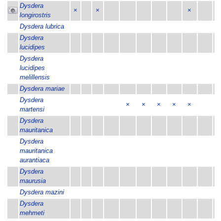
Dysdera
×
×
×
×
longirostris
Dysdera lubrica
Dysdera
lucidipes
Dysdera
lucidipes
melillensis
Dysdera mariae
Dysdera
×
×
×
×
×
martensi
Dysdera
mauritanica
Dysdera
mauritanica
aurantiaca
Dysdera
maurusia
Dysdera mazini
Dysdera
×
mehmeti