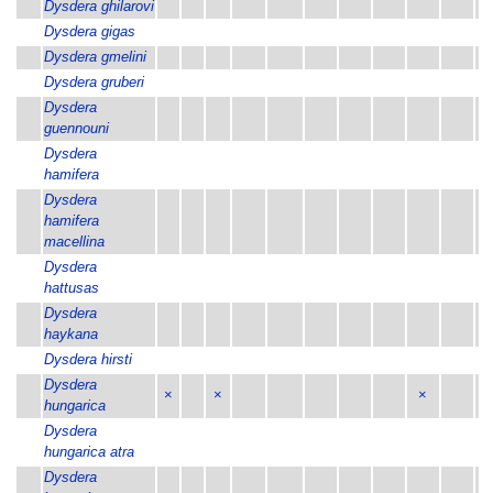
Dysdera ghilarovi
Dysdera gigas
Dysdera gmelini
Dysdera gruberi
×
Dysdera
guennouni
Dysdera
hamifera
Dysdera
hamifera
macellina
Dysdera
×
hattusas
Dysdera
haykana
Dysdera hirsti
Dysdera
×
×
×
hungarica
Dysdera
hungarica atra
Dysdera