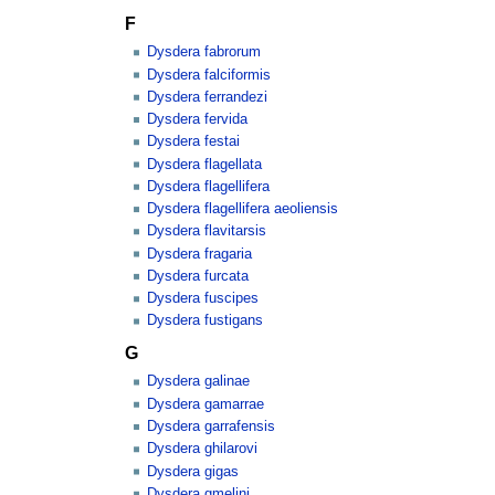
F
Dysdera fabrorum
Dysdera falciformis
Dysdera ferrandezi
Dysdera fervida
Dysdera festai
Dysdera flagellata
Dysdera flagellifera
Dysdera flagellifera aeoliensis
Dysdera flavitarsis
Dysdera fragaria
Dysdera furcata
Dysdera fuscipes
Dysdera fustigans
G
Dysdera galinae
Dysdera gamarrae
Dysdera garrafensis
Dysdera ghilarovi
Dysdera gigas
Dysdera gmelini