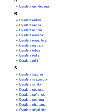
Dysdera quindecima
R
Dysdera raddei
Dysdera ravida
Dysdera richteri
Dysdera romana
Dysdera romantica
Dysdera rostrata
Dysdera rubus
Dysdera rudis
Dysdera rullii
S
Dysdera satunini
Dysdera scabricula
Dysdera sciakyi
Dysdera seclusa
Dysdera sefrensis
Dysdera septima
Dysdera shardana
Dysdera sibyllinica