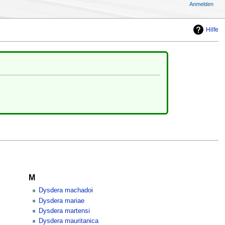
Anmelden
Hilfe
M
Dysdera machadoi
Dysdera mariae
Dysdera martensi
Dysdera mauritanica