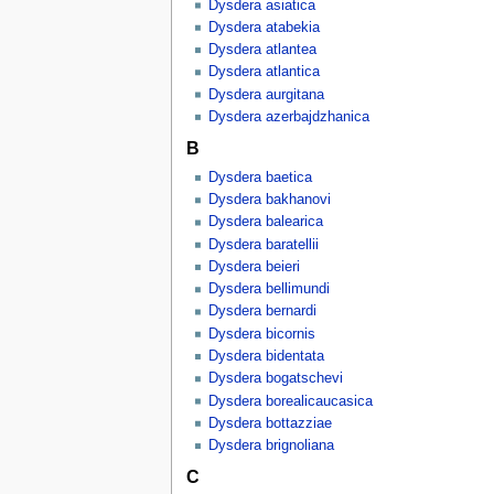
Dysdera asiatica
Dysdera atabekia
Dysdera atlantea
Dysdera atlantica
Dysdera aurgitana
Dysdera azerbajdzhanica
B
Dysdera baetica
Dysdera bakhanovi
Dysdera balearica
Dysdera baratellii
Dysdera beieri
Dysdera bellimundi
Dysdera bernardi
Dysdera bicornis
Dysdera bidentata
Dysdera bogatschevi
Dysdera borealicaucasica
Dysdera bottazziae
Dysdera brignoliana
C