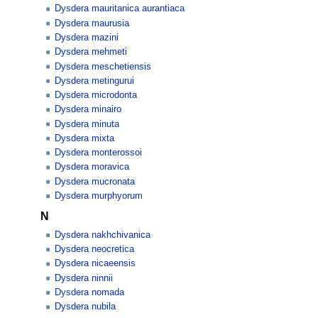
Dysdera mauritanica aurantiaca
Dysdera maurusia
Dysdera mazini
Dysdera mehmeti
Dysdera meschetiensis
Dysdera metingurui
Dysdera microdonta
Dysdera minairo
Dysdera minuta
Dysdera mixta
Dysdera monterossoi
Dysdera moravica
Dysdera mucronata
Dysdera murphyorum
N
Dysdera nakhchivanica
Dysdera neocretica
Dysdera nicaeensis
Dysdera ninnii
Dysdera nomada
Dysdera nubila