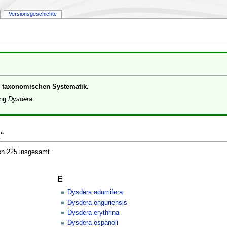
Versionsgeschichte
er taxonomischen Systematik.
ung
Dysdera
.
“
von 225 insgesamt.
E
Dysdera edumifera
Dysdera enguriensis
Dysdera erythrina
Dysdera espanoli