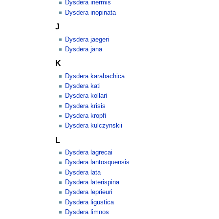
Dysdera inermis
Dysdera inopinata
J
Dysdera jaegeri
Dysdera jana
K
Dysdera karabachica
Dysdera kati
Dysdera kollari
Dysdera krisis
Dysdera kropfi
Dysdera kulczynskii
L
Dysdera lagrecai
Dysdera lantosquensis
Dysdera lata
Dysdera laterispina
Dysdera leprieuri
Dysdera ligustica
Dysdera limnos