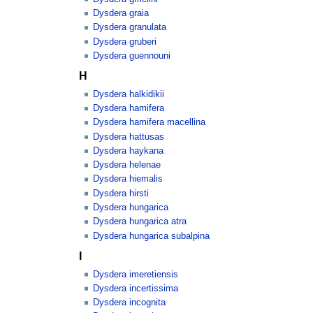
Dysdera graia
Dysdera granulata
Dysdera gruberi
Dysdera guennouni
H
Dysdera halkidikii
Dysdera hamifera
Dysdera hamifera macellina
Dysdera hattusas
Dysdera haykana
Dysdera helenae
Dysdera hiemalis
Dysdera hirsti
Dysdera hungarica
Dysdera hungarica atra
Dysdera hungarica subalpina
I
Dysdera imeretiensis
Dysdera incertissima
Dysdera incognita