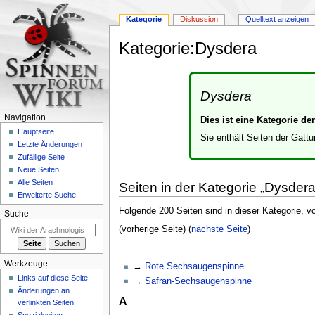
Kategorie
Diskussion
Quelltext anzeigen
Kategorie
:
Dysdera
Zur
Zur
Navigation
Suche
Dysdera
springen
springen
Navigation
Dies ist eine Kategorie d
Hauptseite
Sie enthält Seiten der Gatt
Letzte Änderungen
Zufällige Seite
Neue Seiten
Alle Seiten
Seiten in der Kategorie „Dysdera
Erweiterte Suche
Folgende 200 Seiten sind in dieser Kategorie, 
Suche
(vorherige Seite) (
nächste Seite
)
Werkzeuge
Rote Sechsaugenspinne
Links auf diese Seite
Safran-Sechsaugenspinne
Änderungen an
A
verlinkten Seiten