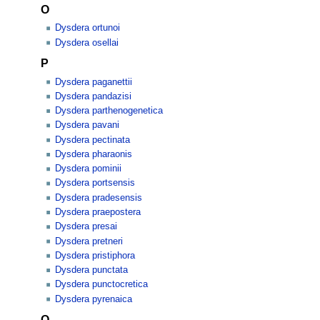
O
Dysdera ortunoi
Dysdera osellai
P
Dysdera paganettii
Dysdera pandazisi
Dysdera parthenogenetica
Dysdera pavani
Dysdera pectinata
Dysdera pharaonis
Dysdera pominii
Dysdera portsensis
Dysdera pradesensis
Dysdera praepostera
Dysdera presai
Dysdera pretneri
Dysdera pristiphora
Dysdera punctata
Dysdera punctocretica
Dysdera pyrenaica
Q