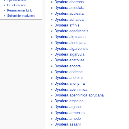
Spezialseiten
Dysdera aberrans
Druckversion
Dysdera aciculata
Permanenter Link
Dysdera aculeata
Seiten­­informationen
Dysdera adriatica
Dysdera affinis
Dysdera agadirensis
Dysdera akpinarae
Dysdera alentejana
Dysdera algarvensis
Dysdera algarvula
Dysdera anatoliae
Dysdera ancora
Dysdera andreae
Dysdera andreinii
Dysdera anonyma
Dysdera apenninica
Dysdera apenninica aprutiana
Dysdera argaeica
Dysdera arganoi
Dysdera armenica
Dysdera arnedoi
Dysdera asaahil