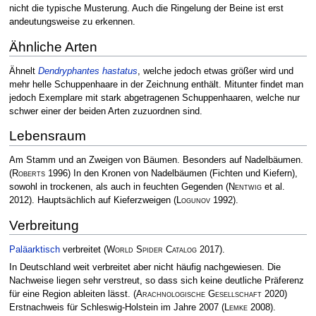
nicht die typische Musterung. Auch die Ringelung der Beine ist erst
andeutungsweise zu erkennen.
Ähnliche Arten
Ähnelt
Dendryphantes hastatus
, welche jedoch etwas größer wird und
mehr helle Schuppenhaare in der Zeichnung enthält. Mitunter findet man
jedoch Exemplare mit stark abgetragenen Schuppenhaaren, welche nur
schwer einer der beiden Arten zuzuordnen sind.
Lebensraum
Am Stamm und an Zweigen von Bäumen. Besonders auf Nadelbäumen.
(
Roberts
1996)
In den Kronen von Nadelbäumen (Fichten und Kiefern),
sowohl in trockenen, als auch in feuchten Gegenden
(
Nentwig
et al.
2012)
. Hauptsächlich auf Kieferzweigen
(
Logunov
1992)
.
Verbreitung
Paläarktisch
verbreitet
(
World Spider Catalog
2017)
.
In Deutschland weit verbreitet aber nicht häufig nachgewiesen. Die
Nachweise liegen sehr verstreut, so dass sich keine deutliche Präferenz
für eine Region ableiten lässt.
(
Arachnologische Gesellschaft
2020)
Erstnachweis für Schleswig-Holstein im Jahre 2007
(
Lemke
2008)
.