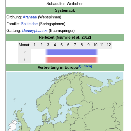
Subadultes Weibchen
Systematik
Ordnung:
Araneae
(Webspinnen)
Familie:
Salticidae
(Springspinnen)
Gattung:
Dendryphantes
(Baumspringer)
Reifezeit
(
Nentwig
et al. 2012)
Monat:
1
2
3
4
5
6
7
8
9
10
11
12
♂
♀
[Quellen]
Verbreitung in Europa