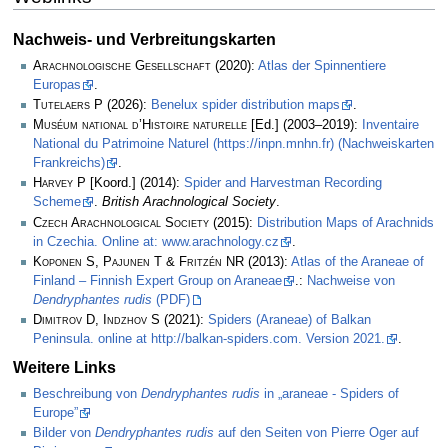
Nachweis- und Verbreitungskarten
Arachnologische Gesellschaft
(2020):
Atlas der Spinnentiere
Europas
.
Tutelaers P
(2026):
Benelux spider distribution maps
.
Muséum national d’Histoire naturelle
[Ed.] (2003–2019):
Inventaire
National du Patrimoine Naturel (https://inpn.mnhn.fr) (Nachweiskarten
Frankreichs)
.
Harvey P
[Koord.] (2014):
Spider and Harvestman Recording
Scheme
.
British Arachnological Society
.
Czech Arachnological Society
(2015):
Distribution Maps of Arachnids
in Czechia. Online at: www.arachnology.cz
.
Koponen S, Pajunen T & Fritzén NR
(2013):
Atlas of the Araneae of
Finland – Finnish Expert Group on Araneae
.:
Nachweise von
Dendryphantes rudis
(PDF)
Dimitrov D, Indzhov S
(2021):
Spiders (Araneae) of Balkan
Peninsula. online at http://balkan-spiders.com. Version 2021.
.
Weitere Links
Beschreibung von
Dendryphantes rudis
in „araneae - Spiders of
Europe”
Bilder von
Dendryphantes rudis
auf den Seiten von Pierre Oger auf