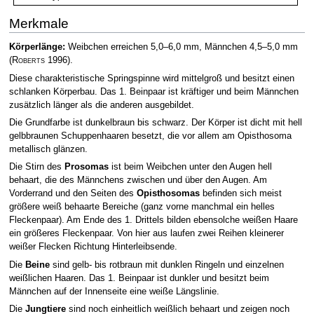
Merkmale
Körperlänge:
Weibchen erreichen 5,0–6,0 mm, Männchen 4,5–5,0 mm
(
Roberts
1996)
.
Diese charakteristische Springspinne wird mittelgroß und besitzt einen
schlanken Körperbau. Das 1. Beinpaar ist kräftiger und beim Männchen
zusätzlich länger als die anderen ausgebildet.
Die Grundfarbe ist dunkelbraun bis schwarz. Der Körper ist dicht mit hell
gelbbraunen Schuppenhaaren besetzt, die vor allem am Opisthosoma
metallisch glänzen.
Die Stirn des
Prosomas
ist beim Weibchen unter den Augen hell
behaart, die des Männchens zwischen und über den Augen. Am
Vorderrand und den Seiten des
Opisthosomas
befinden sich meist
größere weiß behaarte Bereiche (ganz vorne manchmal ein helles
Fleckenpaar). Am Ende des 1. Drittels bilden ebensolche weißen Haare
ein größeres Fleckenpaar. Von hier aus laufen zwei Reihen kleinerer
weißer Flecken Richtung Hinterleibsende.
Die
Beine
sind gelb- bis rotbraun mit dunklen Ringeln und einzelnen
weißlichen Haaren. Das 1. Beinpaar ist dunkler und besitzt beim
Männchen auf der Innenseite eine weiße Längslinie.
Die
Jungtiere
sind noch einheitlich weißlich behaart und zeigen noch