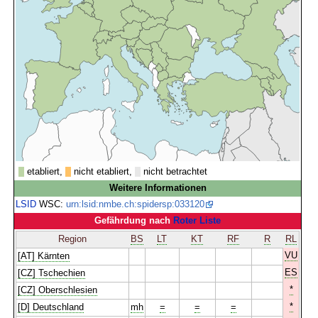
etabliert,
nicht etabliert,
nicht betrachtet
Weitere Informationen
LSID
WSC:
urn:lsid:nmbe.ch:spidersp:033120
Gefährdung nach
Roter Liste
Region
BS
LT
KT
RF
R
RL
VU
[AT] Kärnten
ES
[CZ] Tschechien
*
[CZ] Oberschlesien
*
[D] Deutschland
mh
=
=
=