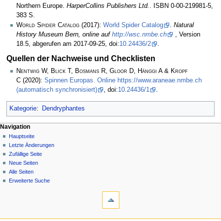
Northern Europe.
HarperCollins Publishers Ltd.
. ISBN 0-00-219981-5,
383 S.
World Spider Catalog
(2017):
World Spider Catalog
.
Natural
History Museum Bern, online auf
http://wsc.nmbe.ch
, Version
18.5, abgerufen am 2017-09-25, doi:
10.24436/2
.
Quellen der Nachweise und Checklisten
Nentwig W, Blick T, Bosmans R, Gloor D, Hänggi A & Kropf
C
(2020):
Spinnen Europas. Online https://www.araneae.nmbe.ch
(automatisch synchronisiert)
, doi:
10.24436/1
.
Kategorie
:
Dendryphantes
Navigation
Hauptseite
Letzte Änderungen
Zufällige Seite
Neue Seiten
Alle Seiten
Erweiterte Suche