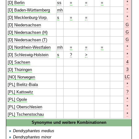
*
[D] Berlin
ss
=
=
=
*
[D] Baden-Württemberg
mh
*
[D] Mecklenburg-Vorp.
s
=
=
G
[D] Niedersachsen
G
[D] Niedersachsen (H)
G
[D] Niedersachsen (T)
*
[D] Nordrhein-Westfalen
mh
=
=
=
*
[D] Schleswig-Holstein
s
?
>
4
[D] Sachsen
3
[D] Thüringen
LC
[NO] Norwegen
*
[PL] Bielitz-Biala
?
[PL] Kattowitz
*
[PL] Opole
*
[PL] Oberschlesien
*
[PL] Tschenstochau
Synonyme und weitere Kombinationen
Dendryphantes medius
Dendryphantes minor