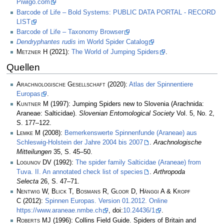
Piwigo.com
Barcode of Life – Bold Systems: PUBLIC DATA PORTAL - RECORD
LIST
Barcode of Life – Taxonomy Browser
Dendryphantes rudis
im World Spider Catalog
Metzner H
(2021):
The World of Jumping Spiders
.
Quellen
Arachnologische Gesellschaft
(2020):
Atlas der Spinnentiere
Europas
.
Kuntner M
(1997): Jumping Spiders new to Slovenia (Arachnida:
Araneae: Salticidae).
Slovenian Entomological Society
Vol. 5, No. 2,
S. 177–122.
Lemke M
(2008):
Bemerkenswerte Spinnenfunde (Araneae) aus
Schleswig-Holstein der Jahre 2004 bis 2007
.
Arachnologische
Mitteilungen
35, S. 45–50.
Logunov DV
(1992):
The spider family Salticidae (Araneae) from
Tuva. II. An annotated check list of species
.
Arthropoda
Selecta
26, S. 47–71.
Nentwig W, Blick T, Bosmans R, Gloor D, Hänggi A & Kropf
C
(2012):
Spinnen Europas. Version 01.2012. Online
https://www.araneae.nmbe.ch
, doi:
10.24436/1
.
Roberts MJ
(1996): Collins Field Guide. Spiders of Britain and