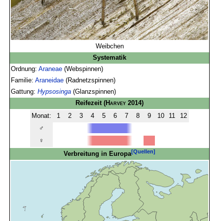
Weibchen
Systematik
Ordnung:
Araneae
(Webspinnen)
Familie:
Araneidae
(Radnetzspinnen)
Gattung:
Hypsosinga
(Glanzspinnen)
Reifezeit
(
Harvey
2014)
Monat:
1
2
3
4
5
6
7
8
9
10
11
12
♂
♀
[Quellen]
Verbreitung in Europa