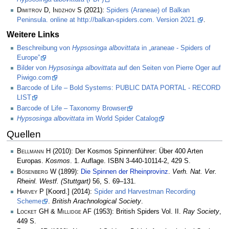
Dimitrov D, Indzhov S
(2021):
Spiders (Araneae) of Balkan
Peninsula. online at http://balkan-spiders.com. Version 2021.
.
Weitere Links
Beschreibung von
Hypsosinga albovittata
in „araneae - Spiders of
Europe”
Bilder von
Hypsosinga albovittata
auf den Seiten von Pierre Oger auf
Piwigo.com
Barcode of Life – Bold Systems: PUBLIC DATA PORTAL - RECORD
LIST
Barcode of Life – Taxonomy Browser
Hypsosinga albovittata
im World Spider Catalog
Quellen
Bellmann H
(2010): Der Kosmos Spinnenführer: Über 400 Arten
Europas.
Kosmos
. 1. Auflage. ISBN 3-440-10114-2, 429 S.
Bösenberg W
(1899):
Die Spinnen der Rheinprovinz
.
Verh. Nat. Ver.
Rheinl. Westf. (Stuttgart)
56, S. 69–131.
Harvey P
[Koord.] (2014):
Spider and Harvestman Recording
Scheme
.
British Arachnological Society
.
Locket GH & Millidge AF
(1953): British Spiders Vol. II.
Ray Society
,
449 S.