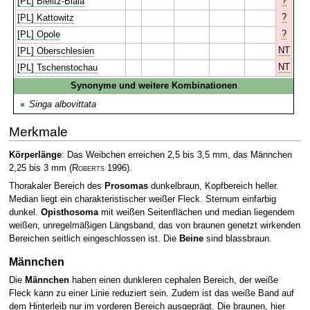
?
[PL] Bielitz-Biala
?
[PL] Kattowitz
?
[PL] Opole
NT
[PL] Oberschlesien
NT
[PL] Tschenstochau
Synonyme und weitere Kombinationen
Singa albovittata
Merkmale
Körperlänge
: Das Weibchen erreichen 2,5 bis 3,5 mm, das Männchen
2,25 bis 3 mm
(
Roberts
1996)
.
Thorakaler Bereich des
Prosomas
dunkelbraun, Kopfbereich heller.
Median liegt ein charakteristischer weißer Fleck. Sternum einfarbig
dunkel.
Opisthosoma
mit weißen Seitenflächen und median liegendem
weißen, unregelmäßigen Längsband, das von braunen genetzt wirkenden
Bereichen seitlich eingeschlossen ist. Die
Beine
sind blassbraun.
Männchen
Die
Männchen
haben einen dunkleren cephalen Bereich, der weiße
Fleck kann zu einer Linie reduziert sein. Zudem ist das weiße Band auf
dem Hinterleib nur im vorderen Bereich ausgeprägt. Die braunen, hier