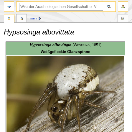
mehr
Hypsosinga albovittata
Zur
Zur
Hypsosinga albovitt
a
ta
(
Westring
, 1851)
Navigation
Suche
Weißgefleckte Glanzspinne
springen
springen