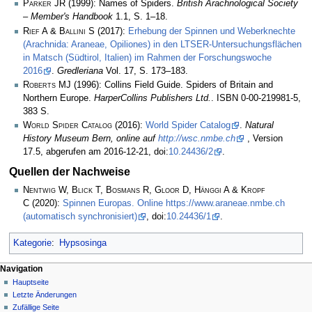
Parker JR
(1999): Names of Spiders.
British Arachnological Society
– Member's Handbook
1.1, S. 1–18.
Rief A & Ballini S
(2017):
Erhebung der Spinnen und Weberknechte
(Arachnida: Araneae, Opiliones) in den LTSER-Untersuchungsflächen
in Matsch (Südtirol, Italien) im Rahmen der Forschungswoche
2016
.
Gredleriana
Vol. 17, S. 173–183.
Roberts MJ
(1996): Collins Field Guide. Spiders of Britain and
Northern Europe.
HarperCollins Publishers Ltd.
. ISBN 0-00-219981-5,
383 S.
World Spider Catalog
(2016):
World Spider Catalog
.
Natural
History Museum Bern, online auf
http://wsc.nmbe.ch
, Version
17.5, abgerufen am 2016-12-21, doi:
10.24436/2
.
Quellen der Nachweise
Nentwig W, Blick T, Bosmans R, Gloor D, Hänggi A & Kropf
C
(2020):
Spinnen Europas. Online https://www.araneae.nmbe.ch
(automatisch synchronisiert)
, doi:
10.24436/1
.
Kategorie
:
Hypsosinga
Navigation
Hauptseite
Letzte Änderungen
Zufällige Seite