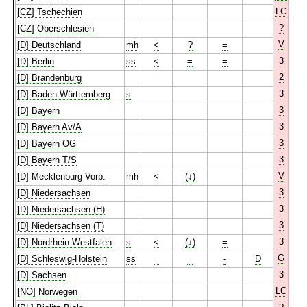
LC
[CZ] Tschechien
?
[CZ] Oberschlesien
V
[D] Deutschland
mh
<
?
=
3
[D] Berlin
ss
<
=
=
2
[D] Brandenburg
3
[D] Baden-Württemberg
s
3
[D] Bayern
3
[D] Bayern Av/A
3
[D] Bayern OG
3
[D] Bayern T/S
V
[D] Mecklenburg-Vorp.
mh
<
(↓)
3
[D] Niedersachsen
3
[D] Niedersachsen (H)
3
[D] Niedersachsen (T)
3
[D] Nordrhein-Westfalen
s
<
(↓)
=
G
[D] Schleswig-Holstein
ss
=
=
-
D
3
[D] Sachsen
LC
[NO] Norwegen