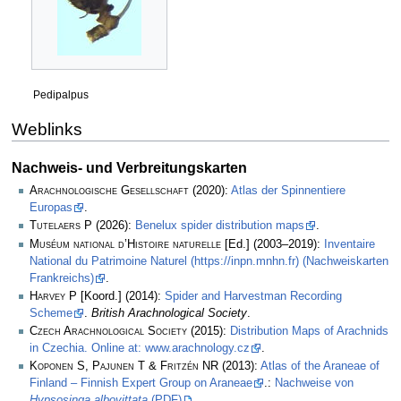
Pedipalpus
Weblinks
Nachweis- und Verbreitungskarten
Arachnologische Gesellschaft
(2020):
Atlas der Spinnentiere
Europas
.
Tutelaers P
(2026):
Benelux spider distribution maps
.
Muséum national d’Histoire naturelle
[Ed.] (2003–2019):
Inventaire
National du Patrimoine Naturel (https://inpn.mnhn.fr) (Nachweiskarten
Frankreichs)
.
Harvey P
[Koord.] (2014):
Spider and Harvestman Recording
Scheme
.
British Arachnological Society
.
Czech Arachnological Society
(2015):
Distribution Maps of Arachnids
in Czechia. Online at: www.arachnology.cz
.
Koponen S, Pajunen T & Fritzén NR
(2013):
Atlas of the Araneae of
Finland – Finnish Expert Group on Araneae
.:
Nachweise von
Hypsosinga albovittata
(PDF)