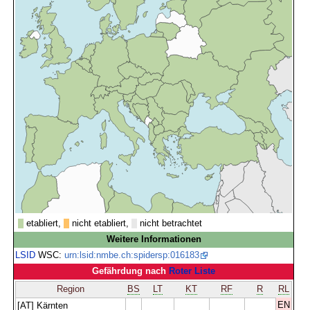
etabliert,
nicht etabliert,
nicht betrachtet
Weitere Informationen
LSID
WSC:
urn:lsid:nmbe.ch:spidersp:016183
Gefährdung nach
Roter Liste
Region
BS
LT
KT
RF
R
RL
EN
[AT] Kärnten