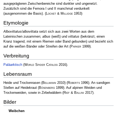
ausgeprägteren Zwischenbereiche sind dunkler und ungenetzt.
Zusätzlich sind die Femora I und II manchmal verdunkelt
(ausgenommen die Basis).
(
Locket & Millidge
1953)
Etymologie
Albovittatus/albovittata
setzt sich aus zwei Worten aus dem
Lateinischen zusammen;
albus
(weiß) und
vittatus
(bekränzt, einen
Kranz tragend, mit einem Riemen oder Band gebunden) und bezieht sich
auf die weißen Bänder oder Streifen der Art
(
Parker
1999)
.
Verbreitung
Paläarktisch
(
World Spider Catalog
2016)
.
Lebensraum
Heide und Trockenrasen
(
Bellmann
2010)
(
Roberts
1996)
. An sandigen
Stellen auf Heidekraut
(
Bösenberg
1899)
. Auf alpinen Weiden und
Trockenweiden, sowie in Zirbelwäldern
(
Rief & Ballini
2017)
.
Bilder
Weibchen