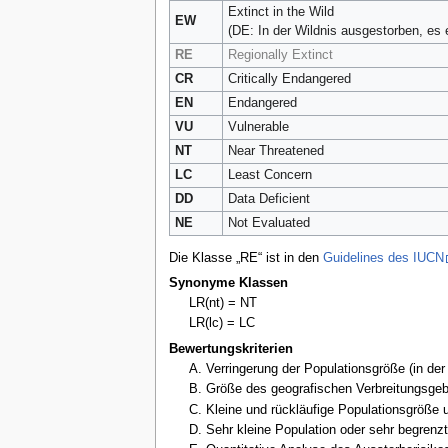
Extinct in the Wild
EW
(DE: In der Wildnis ausgestorben, es 
RE
Regionally Extinct
CR
Critically Endangered
EN
Endangered
VU
Vulnerable
NT
Near Threatened
LC
Least Concern
DD
Data Deficient
NE
Not Evaluated
Die Klasse „RE“ ist in den
Guidelines des IUCN
Synonyme Klassen
LR(nt) = NT
LR(lc) = LC
Bewertungskriterien
A. Verringerung der Populationsgröße (in der
B. Größe des geografischen Verbreitungsge
C. Kleine und rückläufige Populationsgröße 
D. Sehr kleine Population oder sehr begrenzt