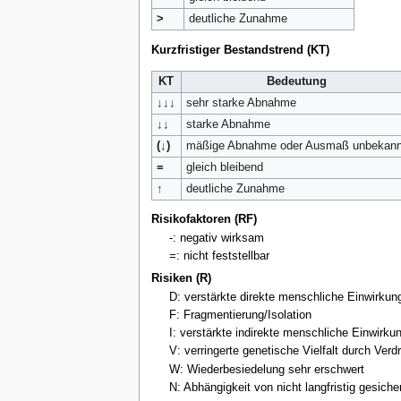
>
deutliche Zunahme
Kurzfristiger Bestandstrend (KT)
KT
Bedeutung
↓↓↓
sehr starke Abnahme
↓↓
starke Abnahme
(↓)
mäßige Abnahme oder Ausmaß unbekann
=
gleich bleibend
↑
deutliche Zunahme
Risikofaktoren (RF)
-: negativ wirksam
=: nicht feststellbar
Risiken (R)
D: verstärkte direkte menschliche Einwirkun
F: Fragmentierung/Isolation
I: verstärkte indirekte menschliche Einwirku
V: verringerte genetische Vielfalt durch Ve
W: Wiederbesiedelung sehr erschwert
N: Abhängigkeit von nicht langfristig gesi