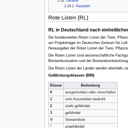
2.29
Ukraine
2.29.1
Karpaten
Rote Listen (RL)
RL in Deutschland nach einheitlich
Die bundesweiten Roten Listen der Tiere, Pflan
am Projektträger im Deutschen Zentrum für Luft
Herausgeber der Roten Listen der Tiere, Pflanz
Die Roten Listen sind wissenschaftliche Fachgu
Bestandssituation und der Bestandsentwicklung. 
Die Roten Listen der Länder werden ebenfalls na
Gefährdungsklassen (BfN)
Klasse
Bedeutung
0
ausgestorben oder verschollen
1
vom Aussterben bedroht
2
stark gefährdet
3
gefährdet
V
Vorwarnliste
*
ungefährdet