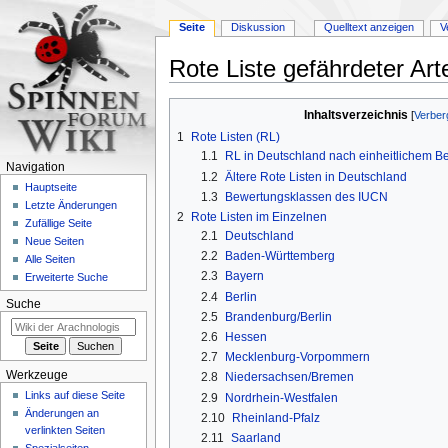
Seite
Diskussion
Quelltext anzeigen
V
Rote Liste gefährdeter Art
Zur
Zur
Inhaltsverzeichnis
Navigation
Suche
1
Rote Listen (RL)
springen
springen
1.1
RL in Deutschland nach einheitlichem B
Navigation
1.2
Ältere Rote Listen in Deutschland
Hauptseite
1.3
Bewertungsklassen des IUCN
Letzte Änderungen
2
Rote Listen im Einzelnen
Zufällige Seite
2.1
Deutschland
Neue Seiten
2.2
Baden-Württemberg
Alle Seiten
2.3
Bayern
Erweiterte Suche
2.4
Berlin
Suche
2.5
Brandenburg/Berlin
2.6
Hessen
2.7
Mecklenburg-Vorpommern
Werkzeuge
2.8
Niedersachsen/Bremen
Links auf diese Seite
2.9
Nordrhein-Westfalen
Änderungen an
2.10
Rheinland-Pfalz
verlinkten Seiten
2.11
Saarland