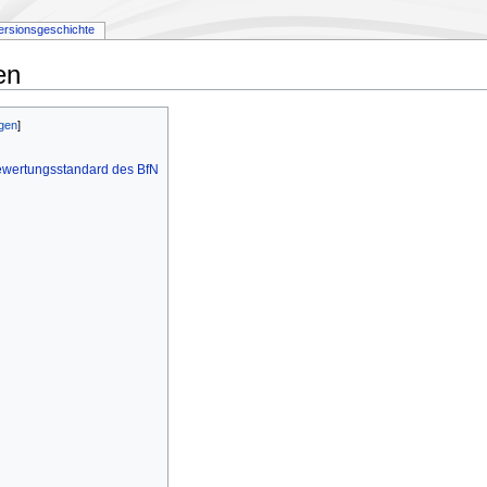
ersionsgeschichte
en
ewertungsstandard des BfN