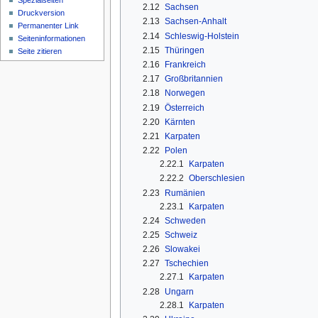
Spezialseiten
2.12
Sachsen
Druckversion
2.13
Sachsen-Anhalt
Permanenter Link
2.14
Schleswig-Holstein
Seiten­­informationen
2.15
Thüringen
Seite zitieren
2.16
Frankreich
2.17
Großbritannien
2.18
Norwegen
2.19
Österreich
2.20
Kärnten
2.21
Karpaten
2.22
Polen
2.22.1
Karpaten
2.22.2
Oberschlesien
2.23
Rumänien
2.23.1
Karpaten
2.24
Schweden
2.25
Schweiz
2.26
Slowakei
2.27
Tschechien
2.27.1
Karpaten
2.28
Ungarn
2.28.1
Karpaten