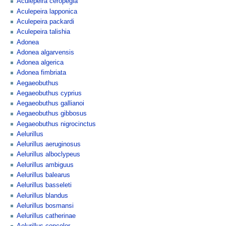
Aculepeira ceropegia
Aculepeira lapponica
Aculepeira packardi
Aculepeira talishia
Adonea
Adonea algarvensis
Adonea algerica
Adonea fimbriata
Aegaeobuthus
Aegaeobuthus cyprius
Aegaeobuthus gallianoi
Aegaeobuthus gibbosus
Aegaeobuthus nigrocinctus
Aelurillus
Aelurillus aeruginosus
Aelurillus alboclypeus
Aelurillus ambiguus
Aelurillus balearus
Aelurillus basseleti
Aelurillus blandus
Aelurillus bosmansi
Aelurillus catherinae