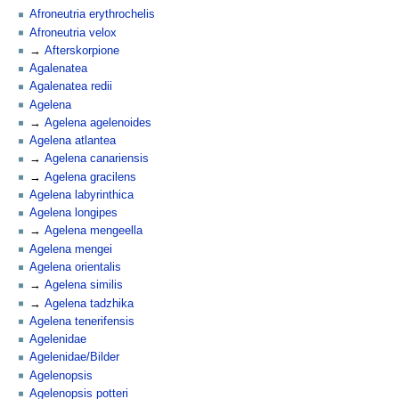
Afroneutria erythrochelis
Afroneutria velox
Afterskorpione
Agalenatea
Agalenatea redii
Agelena
Agelena agelenoides
Agelena atlantea
Agelena canariensis
Agelena gracilens
Agelena labyrinthica
Agelena longipes
Agelena mengeella
Agelena mengei
Agelena orientalis
Agelena similis
Agelena tadzhika
Agelena tenerifensis
Agelenidae
Agelenidae/Bilder
Agelenopsis
Agelenopsis potteri