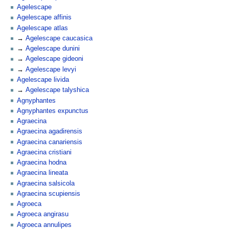
Agelescape
Agelescape affinis
Agelescape atlas
Agelescape caucasica
Agelescape dunini
Agelescape gideoni
Agelescape levyi
Agelescape livida
Agelescape talyshica
Agnyphantes
Agnyphantes expunctus
Agraecina
Agraecina agadirensis
Agraecina canariensis
Agraecina cristiani
Agraecina hodna
Agraecina lineata
Agraecina salsicola
Agraecina scupiensis
Agroeca
Agroeca angirasu
Agroeca annulipes