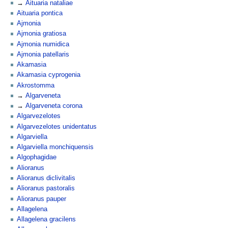
Aituaria nataliae
Aituaria pontica
Ajmonia
Ajmonia gratiosa
Ajmonia numidica
Ajmonia patellaris
Akamasia
Akamasia cyprogenia
Akrostomma
Algarveneta
Algarveneta corona
Algarvezelotes
Algarvezelotes unidentatus
Algarviella
Algarviella monchiquensis
Algophagidae
Alioranus
Alioranus diclivitalis
Alioranus pastoralis
Alioranus pauper
Allagelena
Allagelena gracilens