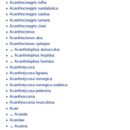
Acanthocreagris ruffoi
Acanthocreagris sandaliotica
Acanthocreagris sardoa
Acanthocreagris serianii
Acanthocreagris zoiai
Acanthoctenus
Acanthoctenus alux
Acanthoctenus spinipes
Acantholophus duriusculus
Acantholophus hispidus
Acantholophus horridus
Acantholycosa
Acantholycosa lignaria
Acantholycosa norvegica
Acantholycosa norvegica sudetica
Acantholycosa pedestris
Acanthoscurria
Acanthoscurria musculosa
Acari
Acarida
Acaridae
Acarina