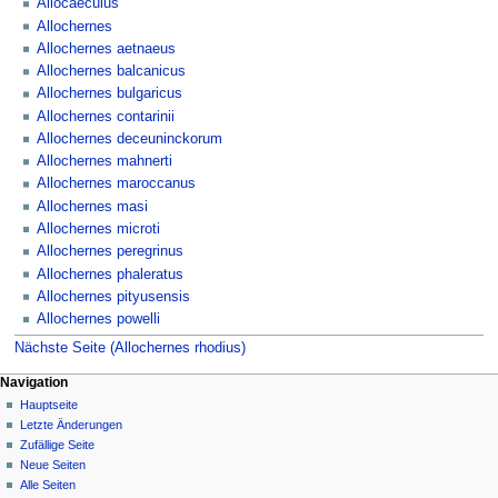
Allocaeculus
Allochernes
Allochernes aetnaeus
Allochernes balcanicus
Allochernes bulgaricus
Allochernes contarinii
Allochernes deceuninckorum
Allochernes mahnerti
Allochernes maroccanus
Allochernes masi
Allochernes microti
Allochernes peregrinus
Allochernes phaleratus
Allochernes pityusensis
Allochernes powelli
Nächste Seite (Allochernes rhodius)
Navigation
Hauptseite
Letzte Änderungen
Zufällige Seite
Neue Seiten
Alle Seiten