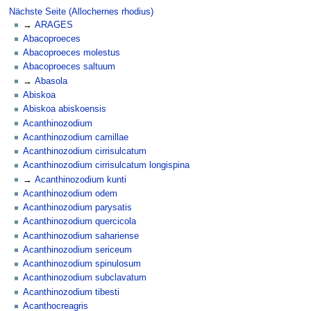
Nächste Seite (Allochernes rhodius)
ARAGES
Abacoproeces
Abacoproeces molestus
Abacoproeces saltuum
Abasola
Abiskoa
Abiskoa abiskoensis
Acanthinozodium
Acanthinozodium camillae
Acanthinozodium cirrisulcatum
Acanthinozodium cirrisulcatum longispina
Acanthinozodium kunti
Acanthinozodium odem
Acanthinozodium parysatis
Acanthinozodium quercicola
Acanthinozodium sahariense
Acanthinozodium sericeum
Acanthinozodium spinulosum
Acanthinozodium subclavatum
Acanthinozodium tibesti
Acanthocreagris