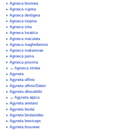
Agroeca brunnea
Agroeca cuprea
Agroeca dentigera
Agroeca inopina
Agroeca istia
Agroeca lusatica
Agroeca maculata
Agroeca maghrebensis
Agroeca makarovae
Agroeca parva
Agroeca proxima
Agroeca striata
Agyneta
Agyneta affinis
Agyneta affinis/Daten
Agyneta allosubtilis
Agyneta alpica
Agyneta arietans
Agyneta birulai
Agyneta birulaioides
Agyneta breviceps
Agyneta brusnewi