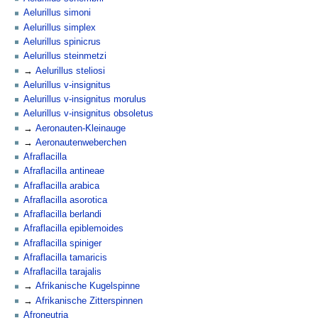
Aelurillus simoni
Aelurillus simplex
Aelurillus spinicrus
Aelurillus steinmetzi
Aelurillus steliosi
Aelurillus v-insignitus
Aelurillus v-insignitus morulus
Aelurillus v-insignitus obsoletus
Aeronauten-Kleinauge
Aeronautenweberchen
Afraflacilla
Afraflacilla antineae
Afraflacilla arabica
Afraflacilla asorotica
Afraflacilla berlandi
Afraflacilla epiblemoides
Afraflacilla spiniger
Afraflacilla tamaricis
Afraflacilla tarajalis
Afrikanische Kugelspinne
Afrikanische Zitterspinnen
Afroneutria