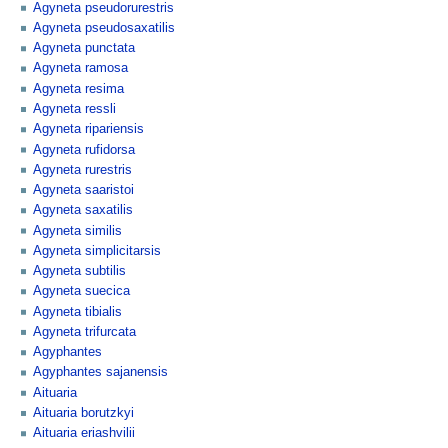
Agyneta pseudorurestris
Agyneta pseudosaxatilis
Agyneta punctata
Agyneta ramosa
Agyneta resima
Agyneta ressli
Agyneta ripariensis
Agyneta rufidorsa
Agyneta rurestris
Agyneta saaristoi
Agyneta saxatilis
Agyneta similis
Agyneta simplicitarsis
Agyneta subtilis
Agyneta suecica
Agyneta tibialis
Agyneta trifurcata
Agyphantes
Agyphantes sajanensis
Aituaria
Aituaria borutzkyi
Aituaria eriashvilii