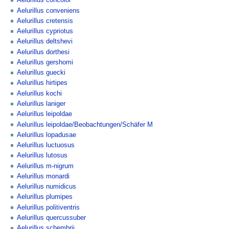
Aelurillus concolor
Aelurillus conveniens
Aelurillus cretensis
Aelurillus cypriotus
Aelurillus deltshevi
Aelurillus dorthesi
Aelurillus gershomi
Aelurillus guecki
Aelurillus hirtipes
Aelurillus kochi
Aelurillus laniger
Aelurillus leipoldae
Aelurillus leipoldae/Beobachtungen/Schäfer M
Aelurillus lopadusae
Aelurillus luctuosus
Aelurillus lutosus
Aelurillus m-nigrum
Aelurillus monardi
Aelurillus numidicus
Aelurillus plumipes
Aelurillus politiventris
Aelurillus quercussuber
Aelurillus schembrii