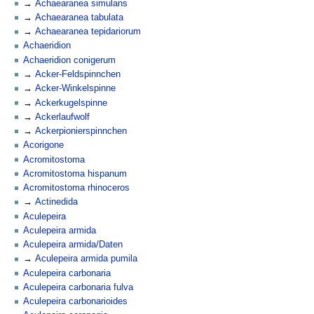
Achaearanea simulans
Achaearanea tabulata
Achaearanea tepidariorum
Achaeridion
Achaeridion conigerum
Acker-Feldspinnchen
Acker-Winkelspinne
Ackerkugelspinne
Ackerlaufwolf
Ackerpionierspinnchen
Acorigone
Acromitostoma
Acromitostoma hispanum
Acromitostoma rhinoceros
Actinedida
Aculepeira
Aculepeira armida
Aculepeira armida/Daten
Aculepeira armida pumila
Aculepeira carbonaria
Aculepeira carbonaria fulva
Aculepeira carbonarioides