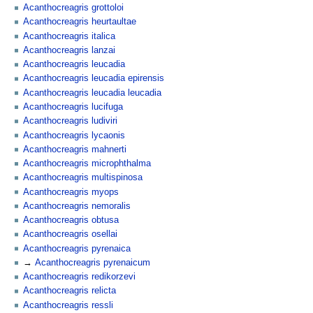
Acanthocreagris grottoloi
Acanthocreagris heurtaultae
Acanthocreagris italica
Acanthocreagris lanzai
Acanthocreagris leucadia
Acanthocreagris leucadia epirensis
Acanthocreagris leucadia leucadia
Acanthocreagris lucifuga
Acanthocreagris ludiviri
Acanthocreagris lycaonis
Acanthocreagris mahnerti
Acanthocreagris microphthalma
Acanthocreagris multispinosa
Acanthocreagris myops
Acanthocreagris nemoralis
Acanthocreagris obtusa
Acanthocreagris osellai
Acanthocreagris pyrenaica
Acanthocreagris pyrenaicum
Acanthocreagris redikorzevi
Acanthocreagris relicta
Acanthocreagris ressli