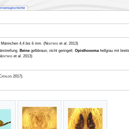
ersionsgeschichte
, Männchen 4,4 bis 6 mm.
(
Nentwig
et al. 2013)
rstreifung.
Beine
gelbbraun, nicht geringelt.
Opisthosoma
hellgrau mit brei
Nentwig
et al. 2013)
Catalog
2017)
.