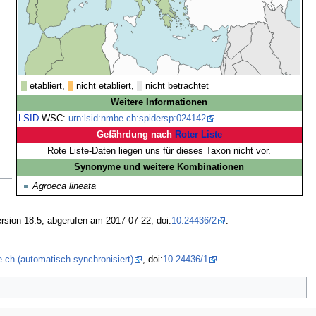
.
etabliert,
nicht etabliert,
nicht betrachtet
Weitere Informationen
LSID
WSC:
urn:lsid:nmbe.ch:spidersp:024142
Gefährdung nach
Roter Liste
Rote Liste-Daten liegen uns für dieses Taxon nicht vor.
Synonyme und weitere Kombinationen
Agroeca lineata
rsion 18.5, abgerufen am 2017-07-22, doi:
10.24436/2
.
.ch (automatisch synchronisiert)
, doi:
10.24436/1
.