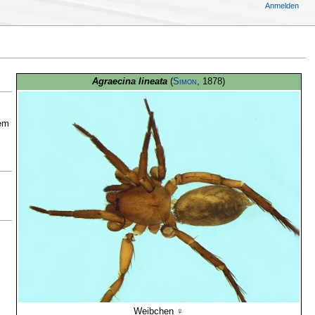
Anmelden
Agraecina lineata
(
Simon
, 1878)
tem
Weibchen ♀