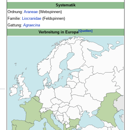
Systematik
Ordnung:
Araneae
(Webspinnen)
Familie:
Liocranidae
(Feldspinnen)
Gattung:
Agraecina
[Quellen]
Verbreitung in Europa