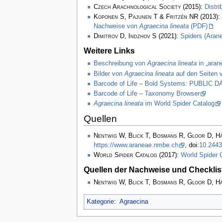
Czech Arachnological Society
(2015):
Distr
Koponen S, Pajunen T & Fritzén NR
(2013):
Nachweise von
Agraecina lineata
(PDF)
Dimitrov D, Indzhov S
(2021):
Spiders (Arane
Weitere Links
Beschreibung von
Agraecina lineata
in „aran
Bilder von
Agraecina lineata
auf den Seiten 
Barcode of Life – Bold Systems: PUBLIC
Barcode of Life – Taxonomy Browser
Agraecina lineata
im World Spider Catalog
Quellen
Nentwig W, Blick T, Bosmans R, Gloor D, H
https://www.araneae.nmbe.ch
, doi:
10.2443
World Spider Catalog
(2017):
World Spider 
Quellen der Nachweise und Checklis
Nentwig W, Blick T, Bosmans R, Gloor D, H
Kategorie
:
Agraecina