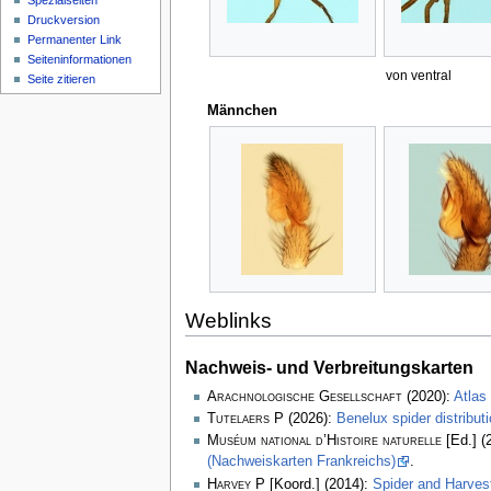
Spezialseiten
Druckversion
Permanenter Link
Seiten­­informationen
von ventral
Seite zitieren
Männchen
Weblinks
Nachweis- und Verbreitungskarten
Arachnologische Gesellschaft
(2020):
Atlas
Tutelaers P
(2026):
Benelux spider distribu
Muséum national d’Histoire naturelle
[Ed.] (
(Nachweiskarten Frankreichs)
.
Harvey P
[Koord.] (2014):
Spider and Harve