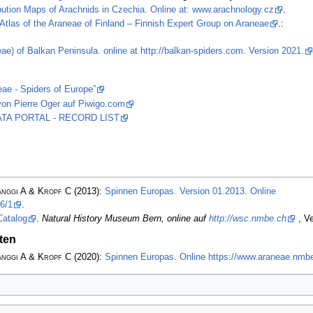
ibution Maps of Arachnids in Czechia. Online at: www.arachnology.cz
.
Atlas of the Araneae of Finland – Finnish Expert Group on Araneae
.:
ae) of Balkan Peninsula. online at http://balkan-spiders.com. Version 2021.
eae - Spiders of Europe”
von Pierre Oger auf Piwigo.com
 DATA PORTAL - RECORD LIST
änggi A & Kropf C
(2013):
Spinnen Europas. Version 01.2013. Online
6/1
.
Catalog
.
Natural History Museum Bern, online auf
http://wsc.nmbe.ch
, Ve
ten
änggi A & Kropf C
(2020):
Spinnen Europas. Online https://www.araneae.nmbe