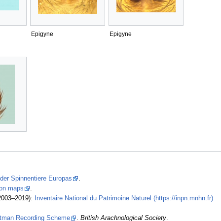
Epigyne
Epigyne
 der Spinnentiere Europas
.
tion maps
.
2003–2019):
Inventaire National du Patrimoine Naturel (https://inpn.mnhn.fr)
stman Recording Scheme
.
British Arachnological Society
.