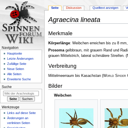
Seite
Diskussion
Quelltext anzeigen
V
Agraecina lineata
Zur
Zur
Merkmale
Navigation
Suche
springen
springen
Körperlänge
: Weibchen erreichen bis zu 8 mm
Navigation
Prosoma
gelbbraun, mit grauem Rand und Radiä
Hauptseite
grauen Mittelstrich, lateral schmälere Streifen.
(
Letzte Änderungen
Zufällige Seite
Verbreitung
Neue Seiten
Alle Seiten
Mittelmeerraum bis Kasachstan
(
World Spider 
Erweiterte Suche
Bilder
Suche
Weibchen
Werkzeuge
Links auf diese Seite
Änderungen an
verlinkten Seiten