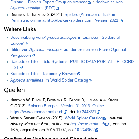
Finland – Finnish Expert Group on Araneae
.:
Nachweise von
Agroeca annulipes
(PDF)
Dimitrov D, Indzhov S
(2021):
Spiders (Araneae) of Balkan
Peninsula. online at http://balkan-spiders.com. Version 2021.
.
Weitere Links
Beschreibung von
Agroeca annulipes
in „araneae - Spiders of
Europe”
Bilder von
Agroeca annulipes
auf den Seiten von Pierre Oger auf
Piwigo.com
Barcode of Life – Bold Systems: PUBLIC DATA PORTAL - RECORD
LIST
Barcode of Life – Taxonomy Browser
Agroeca annulipes
im World Spider Catalog
Quellen
Nentwig W, Blick T, Bosmans R, Gloor D, Hänggi A & Kropf
C
(2013):
Spinnen Europas. Version 01.2013. Online
https://www.araneae.nmbe.ch
, doi:
10.24436/1
.
World Spider Catalog
(2015):
World Spider Catalog
.
Natural
History Museum Bern, online auf
http://wsc.nmbe.ch
, Version
16.5, abgerufen am 2015-11-07, doi:
10.24436/2
.
Quellen der Nachweise und Checklisten