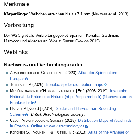
Merkmale
Körperlänge
: Weibchen erreichen bis zu 7,1 mm
(
Nentwig
et al. 2013)
.
Verbreitung
Der
WSC
gibt als Verbreitungsgebiet Spanien, Korsika, Sardinien,
Marokko und Algerien an
(
World Spider Catalog
2015)
.
Weblinks
Nachweis- und Verbreitungskarten
Arachnologische Gesellschaft
(2020):
Atlas der Spinnentiere
Europas
.
Tutelaers P
(2026):
Benelux spider distribution maps
.
Muséum national d’Histoire naturelle
[Ed.] (2003–2019):
Inventaire
National du Patrimoine Naturel (https://inpn.mnhn.fr) (Nachweiskarten
Frankreichs)
.
Harvey P
[Koord.] (2014):
Spider and Harvestman Recording
Scheme
.
British Arachnological Society
.
Czech Arachnological Society
(2015):
Distribution Maps of Arachnids
in Czechia. Online at: www.arachnology.cz
.
Koponen S, Pajunen T & Fritzén NR
(2013):
Atlas of the Araneae of