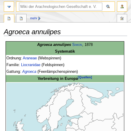
mehr
Agroeca annulipes
Zur
Zur
Agroeca annulipes
Simon
, 1878
Navigation
Suche
Systematik
springen
springen
Ordnung:
Araneae
(Webspinnen)
Familie:
Liocranidae
(Feldspinnen)
Gattung:
Agroeca
(Feenlämpchenspinnen)
[Quellen]
Verbreitung in Europa