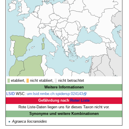
etabliert,
nicht etabliert,
nicht betrachtet
Weitere Informationen
LSID
WSC:
urn:lsid:nmbe.ch:spidersp:024143
Gefährdung nach
Roter Liste
Rote Liste-Daten liegen uns für dieses Taxon nicht vor.
Synonyme und weitere Kombinationen
Agraeca liocranoides