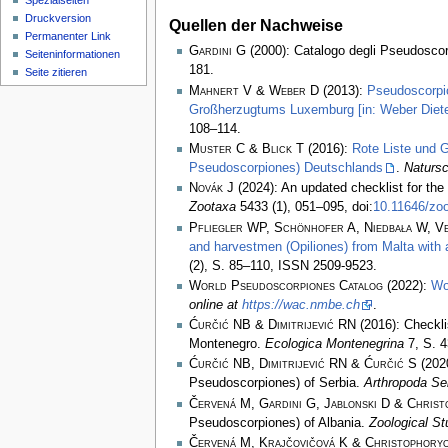
Spezialseiten
Druckversion
Quellen der Nachweise
Permanenter Link
Gardini G
(2000): Catalogo degli Pseudoscorp
Seiten­­informationen
181.
Seite zitieren
Mahnert V & Weber D
(2013):
Pseudoscorpi
Großherzugtums Luxemburg [in: Weber Diete
108–114.
Muster C & Blick T
(2016):
Rote Liste und 
Pseudoscorpiones) Deutschlands
.
Natursc
Novák J
(2024): An updated checklist for th
Zootaxa
5433 (1), 051–095, doi:
10.11646/zoo
Pfliegler WP, Schönhofer A, Niedbała W, Ve
and harvestmen (Opiliones) from Malta with a
(2), S. 85–110, ISSN 2509-9523.
World Pseudoscorpiones Catalog
(2022):
Wo
online at
https://wac.nmbe.ch
.
Ćurčić NB & Dimitrijević RN
(2016): Checkli
Montenegro.
Ecologica Montenegrina
7, S. 
Ćurčić NB, Dimitrijević RN & Ćurčić S
(2020
Pseudoscorpiones) of Serbia.
Arthropoda Se
Červená M, Gardini G, Jablonski D & Christ
Pseudoscorpiones) of Albania.
Zoological St
Červená M, Krajčovičová K & Christophoryo