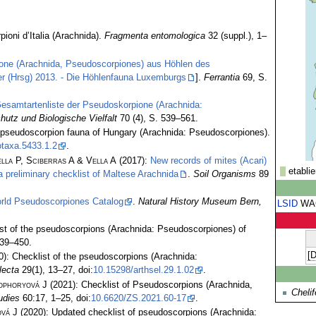
ioni d’Italia (Arachnida).
Fragmenta entomologica
32 (suppl.), 1–
one (Arachnida, Pseudoscorpiones) aus Höhlen des
r (Hrsg) 2013. - Die Höhlenfauna Luxemburgs
].
Ferrantia
69, S.
Gesamtartenliste der Pseudoskorpione (Arachnida:
hutz und Biologische Vielfalt
70 (4), S. 539–561.
e pseudoscorpion fauna of Hungary (Arachnida: Pseudoscorpiones).
taxa.5433.1.2
.
lla P, Sciberras A & Vella A
(2017):
New records of mites (Acari)
etablie
 preliminary checklist of Maltese Arachnida
.
Soil Organisms
89
rld Pseudoscorpiones Catalog
.
Natural History Museum Bern,
LSID
WA
st of the pseudoscorpions (Arachnida: Pseudoscorpiones) of
439–450.
[
): Checklist of the pseudoscorpions (Arachnida:
lecta
29(1), 13–27, doi:
10.15298/arthsel.29.1.02
.
ophoryová J
(2021): Checklist of Pseudoscorpions (Arachnida,
Chelif
udies
60:17, 1–25, doi:
10.6620/ZS.2021.60-17
.
vá J
(2020): Updated checklist of pseudoscorpions (Arachnida: