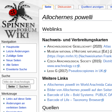
Seite
Diskussion
Quelltext anzeigen
V
Allochernes powelli
Zur
Zur
Weblinks
Navigation
Suche
springen
springen
Nachweis- und Verbreitungskarten
Navigation
Arachnologische Gesellschaft
(2020):
Atlas
Hauptseite
Muséum national d’Histoire naturelle
[Ed.] (
Letzte Änderungen
Zufällige Seite
(https://inpn.mnhn.fr) (Nachweiskarten Frank
Neue Seiten
Czech Arachnological Society
(2015):
Distri
Alle Seiten
www.arachnology.cz
.
Erweiterte Suche
Legg
G (2017)
Pseudoscopiones in UK
Suche
Weitere Links
Allochernes powelli
im World Arachnida Cata
Bilder von
Allochernes powelli
auf den Seiten
Werkzeuge
Barcode of Life – Bold Systems: PUBLIC
Links auf diese Seite
Barcode of Life – Taxonomy Browser
Änderungen an
Quellen
verlinkten Seiten