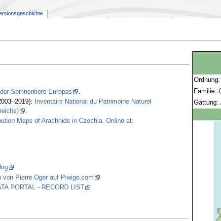
ersionsgeschichte
Ordnung
Familie:
 der Spinnentiere Europas
.
2003–2019):
Inventaire National du Patrimoine Naturel
Gattung:
reichs)
.
bution Maps of Arachnids in Czechia. Online at:
log
 von Pierre Oger auf Piwigo.com
 DATA PORTAL - RECORD LIST