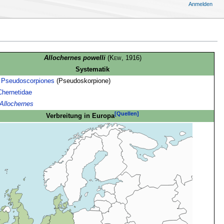
Anmelden
Allochernes powelli
(
Kew
, 1916)
Systematik
:
Pseudoscorpiones
(Pseudoskorpione)
Chernetidae
Allochernes
[Quellen]
Verbreitung in Europa