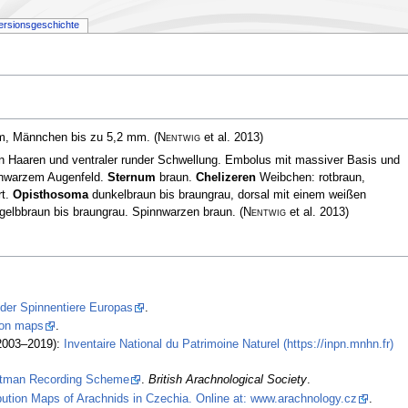
ersionsgeschichte
mm, Männchen bis zu 5,2 mm.
(
Nentwig
et al. 2013)
 Haaren und ventraler runder Schwellung. Embolus mit massiver Basis und
chwarzem Augenfeld.
Sternum
braun.
Chelizeren
Weibchen: rotbraun,
rt.
Opisthosoma
dunkelbraun bis braungrau, dorsal mit einem weißen
 gelbbraun bis braungrau. Spinnwarzen braun.
(
Nentwig
et al. 2013)
 der Spinnentiere Europas
.
tion maps
.
2003–2019):
Inventaire National du Patrimoine Naturel (https://inpn.mnhn.fr)
stman Recording Scheme
.
British Arachnological Society
.
ibution Maps of Arachnids in Czechia. Online at: www.arachnology.cz
.