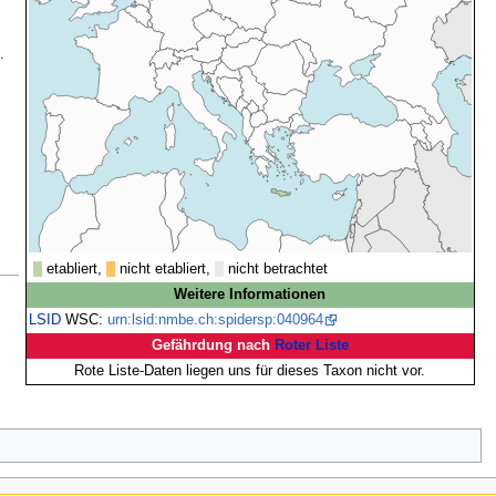
.
etabliert,
nicht etabliert,
nicht betrachtet
Weitere Informationen
LSID
WSC:
urn:lsid:nmbe.ch:spidersp:040964
Gefährdung nach
Roter Liste
Rote Liste-Daten liegen uns für dieses Taxon nicht vor.