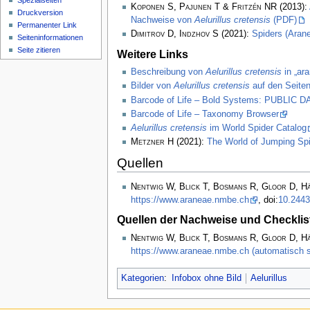
Spezialseiten
Koponen S, Pajunen T & Fritzén NR
(2013):
Druckversion
Nachweise von
Aelurillus cretensis
(PDF)
Permanenter Link
Dimitrov D, Indzhov S
(2021):
Spiders (Arane
Seiten­­informationen
Seite zitieren
Weitere Links
Beschreibung von
Aelurillus cretensis
in „ar
Bilder von
Aelurillus cretensis
auf den Seiten
Barcode of Life – Bold Systems: PUBLIC
Barcode of Life – Taxonomy Browser
Aelurillus cretensis
im World Spider Catalog
Metzner H
(2021):
The World of Jumping Sp
Quellen
Nentwig W, Blick T, Bosmans R, Gloor D, H
https://www.araneae.nmbe.ch
, doi:
10.2443
Quellen der Nachweise und Checklis
Nentwig W, Blick T, Bosmans R, Gloor D, H
https://www.araneae.nmbe.ch (automatisch s
Kategorien
:
Infobox ohne Bild
Aelurillus