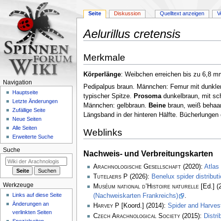
Seite
Diskussion
Quelltext anzeigen
V
Aelurillus cretensis
Zur
Zur
Merkmale
Navigation
Suche
springen
springen
Körperlänge
: Weibchen erreichen bis zu 6,8 
Navigation
Pedipalpus braun. Männchen: Femur mit dunklen
Hauptseite
typischer Spitze.
Prosoma
dunkelbraun, mit s
Letzte Änderungen
Männchen: gelbbraun.
Beine
braun, weiß behaa
Zufällige Seite
Längsband in der hinteren Hälfte. Bücherlungen
Neue Seiten
Alle Seiten
Weblinks
Erweiterte Suche
Suche
Nachweis- und Verbreitungskarten
Arachnologische Gesellschaft
(2020):
Atlas
Tutelaers P
(2026):
Benelux spider distribu
Werkzeuge
Muséum national d’Histoire naturelle
[Ed.] (
Links auf diese Seite
(Nachweiskarten Frankreichs)
.
Änderungen an
Harvey P
[Koord.] (2014):
Spider and Harve
verlinkten Seiten
Czech Arachnological Society
(2015):
Distr