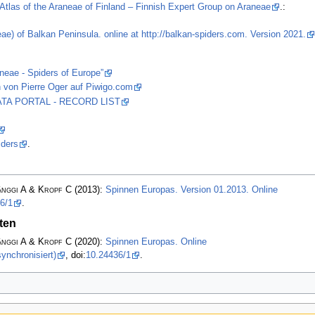
Atlas of the Araneae of Finland – Finnish Expert Group on Araneae
.:
ae) of Balkan Peninsula. online at http://balkan-spiders.com. Version 2021.
aneae - Spiders of Europe”
 von Pierre Oger auf Piwigo.com
 DATA PORTAL - RECORD LIST
iders
.
änggi A & Kropf C
(2013):
Spinnen Europas. Version 01.2013. Online
6/1
.
ten
änggi A & Kropf C
(2020):
Spinnen Europas. Online
ynchronisiert)
, doi:
10.24436/1
.