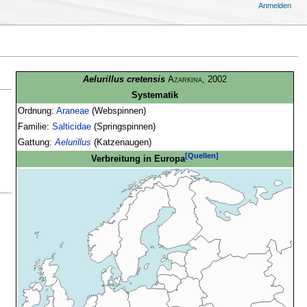
Anmelden
Aelurillus cretensis
Azarkina
, 2002
Systematik
Ordnung:
Araneae
(Webspinnen)
Familie:
Salticidae
(Springspinnen)
Gattung:
Aelurillus
(Katzenaugen)
[Quellen]
Verbreitung in Europa