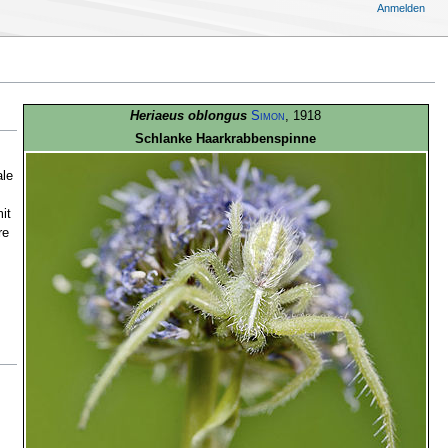
Anmelden
Heriaeus oblongus
Simon
, 1918
Schlanke Haarkrabbenspinne
ale
it
re