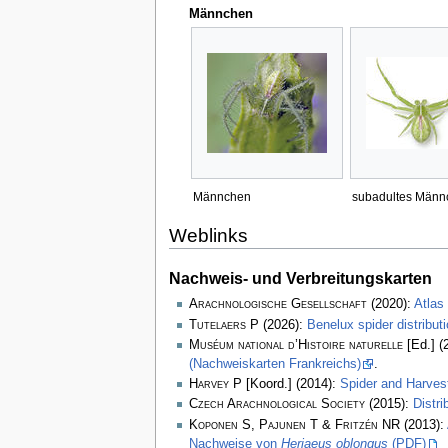
Männchen
Männchen
subadultes Männ
Weblinks
Nachweis- und Verbreitungskarten
Arachnologische Gesellschaft
(2020):
Atlas
Tutelaers P
(2026):
Benelux spider distribu
Muséum national d’Histoire naturelle
[Ed.] (
(Nachweiskarten Frankreichs)
.
Harvey P
[Koord.] (2014):
Spider and Harve
Czech Arachnological Society
(2015):
Distr
Koponen S, Pajunen T & Fritzén NR
(2013):
Nachweise von
Heriaeus oblongus
(PDF)