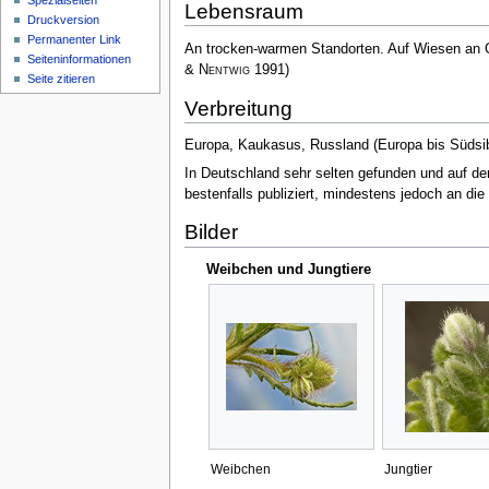
Spezialseiten
Lebensraum
Druckversion
Permanenter Link
An trocken-warmen Standorten. Auf Wiesen an 
Seiten­­informationen
& Nentwig
1991)
Seite zitieren
Verbreitung
Europa, Kaukasus, Russland (Europa bis Südsib
In Deutschland sehr selten gefunden und auf der 
bestenfalls publiziert, mindestens jedoch an di
Bilder
Weibchen und Jungtiere
Weibchen
Jungtier