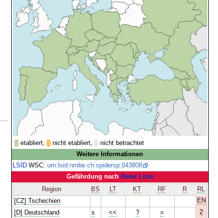
etabliert,
nicht etabliert,
nicht betrachtet
Weitere Informationen
LSID
WSC:
urn:lsid:nmbe.ch:spidersp:043808
Gefährdung nach
Roter Liste
Region
BS
LT
KT
RF
R
RL
EN
[CZ] Tschechien
2
[D] Deutschland
s
<<
?
=