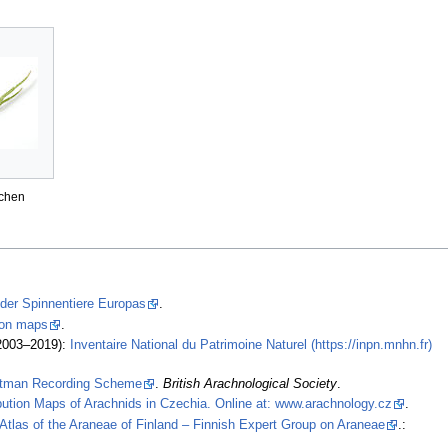
chen
 der Spinnentiere Europas
.
tion maps
.
2003–2019):
Inventaire National du Patrimoine Naturel (https://inpn.mnhn.fr)
stman Recording Scheme
.
British Arachnological Society
.
ibution Maps of Arachnids in Czechia. Online at: www.arachnology.cz
.
Atlas of the Araneae of Finland – Finnish Expert Group on Araneae
.: