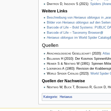
Dimitrov D, Indzhov S
(2021):
Spiders (Arane
Weitere Links
Beschreibung von
Heriaeus oblongus
in „ara
Bilder von
Heriaeus oblongus
auf den Seiten
Barcode of Life – Bold Systems: PUBLIC
Barcode of Life – Taxonomy Browser
Heriaeus oblongus
im World Spider Catalog
Quellen
Arachnologische Gesellschaft
(2020):
Atlas
Bellmann H
(2010): Der Kosmos Spinnenführ
Heimer S & Nentwig W
(1991): Spinnen Mitt
Loerbroks A
(1983): Revision der Krabbens
World Spider Catalog
(2023):
World Spider 
Quellen der Nachweise
Nentwig W, Blick T, Bosmans R, Gloor D, H
Kategorie
:
Heriaeus