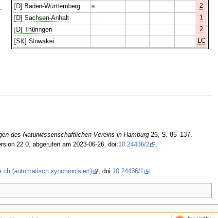
2
[D] Baden-Württemberg
s
.
1
[D] Sachsen-Anhalt
2
[D] Thüringen
LC
[SK] Slowakei
.
gen des Naturwissenschaftlichen Vereins in Hamburg
26, S. 85–137.
rsion 22.0, abgerufen am 2023-06-26, doi:
10.24436/2
.
.ch (automatisch synchronisiert)
, doi:
10.24436/1
.