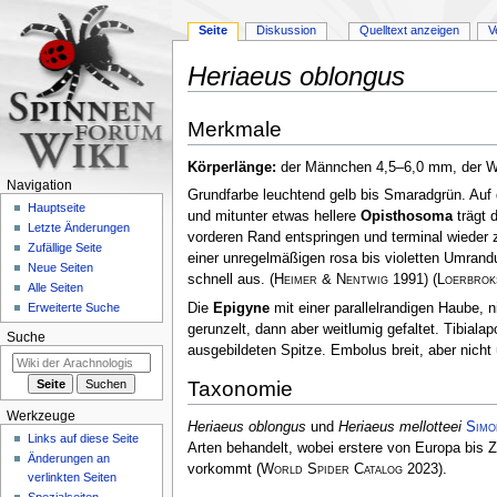
Seite
Diskussion
Quelltext anzeigen
V
Heriaeus oblongus
Zur
Zur
Merkmale
Navigation
Suche
springen
springen
Körperlänge:
der Männchen 4,5–6,0 mm, der 
Navigation
Grundfarbe leuchtend gelb bis Smaradgrün. Au
Hauptseite
und mitunter etwas hellere
Opisthosoma
trägt 
Letzte Änderungen
vorderen Rand entspringen und terminal wieder 
Zufällige Seite
einer unregelmäßigen rosa bis violetten Umran
Neue Seiten
schnell aus.
(
Heimer & Nentwig
1991)
(
Loerbrok
Alle Seiten
Die
Epigyne
mit einer parallelrandigen Haube, n
Erweiterte Suche
gerunzelt, dann aber weitlumig gefaltet. Tibia
Suche
ausgebildeten Spitze. Embolus breit, aber nicht
Taxonomie
Werkzeuge
Heriaeus oblongus
und
Heriaeus mellotteei
Simo
Links auf diese Seite
Arten behandelt, wobei erstere von Europa bis Ze
Änderungen an
vorkommt
(
World Spider Catalog
2023)
.
verlinkten Seiten