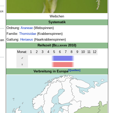
mer
Weibchen
Systematik
Ordnung:
Araneae
(Webspinnen)
Familie:
Thomisidae
(Krabbenspinnen)
Gattung:
Heriaeus
(Haarkrabbenspinnen)
ten
Reifezeit
(
Bellmann
2010)
Monat:
1
2
3
4
5
6
7
8
9
10
11
12
♂
♀
[Quellen]
Verbreitung in Europa