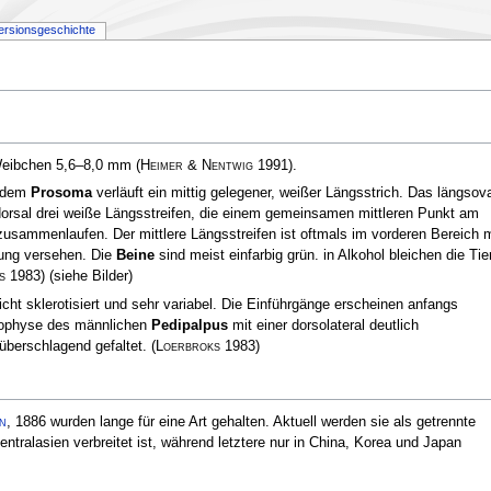
ersionsgeschichte
Weibchen 5,6–8,0 mm
(
Heimer & Nentwig
1991)
.
f dem
Prosoma
verläuft ein mittig gelegener, weißer Längsstrich. Das längsov
dorsal drei weiße Längsstreifen, die einem gemeinsamen mittleren Punkt am
zusammenlaufen. Der mittlere Längsstreifen ist oftmals im vorderen Bereich m
dung versehen. Die
Beine
sind meist einfarbig grün. in Alkohol bleichen die Tie
s
1983)
(siehe Bilder)
icht sklerotisiert und sehr variabel. Die Einführgänge erscheinen anfangs
lapophyse des männlichen
Pedipalpus
mit einer dorsolateral deutlich
 überschlagend gefaltet.
(
Loerbroks
1983)
n
, 1886 wurden lange für eine Art gehalten. Aktuell werden sie als getrennte
ntralasien verbreitet ist, während letztere nur in China, Korea und Japan