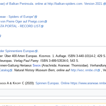
ae) of Balkan Peninsula. online at http://balkan-spiders.com. Version 2021.
neae - Spiders of Europe”
 von Pierre Oger auf Piwigo.com
 DATA PORTAL - RECORD LIST
 der Spinnentiere Europas
.
er: Über 400 Arten Europas.
Kosmos
. 1. Auflage. ISBN 3-440-10114-2, 429 S
eleuropas.
Verlag Paul Parey
. ISBN 3-489-53534-0, 543 S.
pinnen-Gattung
Heriaeus
Simon
(Arachnida: Araneae: Thomisidae).
Verhandlun
Catalog
.
Natural History Museum Bern, online auf
http://wsc.nmbe.ch
, Ve
änggi A & Kropf C
(2020):
Spinnen Europas. Online https://www.araneae.nmbe