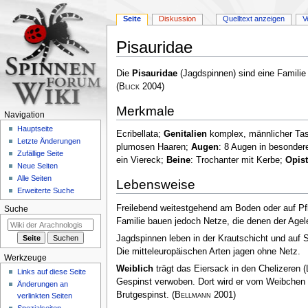
Seite
Diskussion
Quelltext anzeigen
V
Pisauridae
Zur
Zur
Die
Pisauridae
(Jagdspinnen) sind eine Familie
Navigation
Suche
(
Blick
2004)
springen
springen
Merkmale
Navigation
Hauptseite
Ecribellata;
Genitalien
komplex, männlicher Tast
Letzte Änderungen
plumosen Haaren;
Augen
: 8 Augen in besonder
Zufällige Seite
ein Viereck;
Beine
: Trochanter mit Kerbe;
Opis
Neue Seiten
Alle Seiten
Lebensweise
Erweiterte Suche
Freilebend weitestgehend am Boden oder auf P
Suche
Familie bauen jedoch Netze, die denen der Agel
Jagdspinnen leben in der Krautschicht und auf 
Die mitteleuropäischen Arten jagen ohne Netz.
Werkzeuge
Weiblich
trägt das Eiersack in den Chelizeren
(
Links auf diese Seite
Gespinst verwoben. Dort wird er vom Weibchen 
Änderungen an
Brutgespinst.
(
Bellmann
2001)
verlinkten Seiten