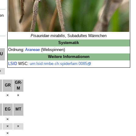
en
Pisauridae mirabilis
, Subadultes Männchen
Systematik
Ordnung:
Araneae
(Webspinnen)
HU
Weitere Informationen
LSID
WSC:
urn:lsid:nmbe.ch:spiderfam:0085
×
GR-
GR
M
×
×
EG
MT
×
×
×
×