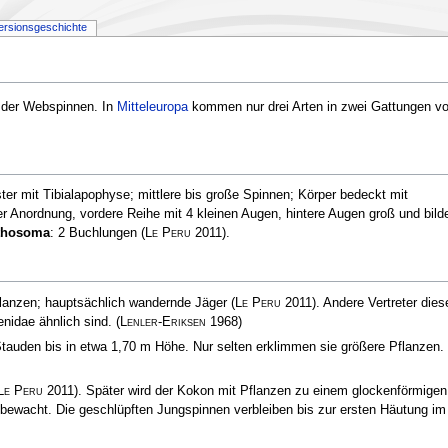
ersionsgeschichte
 der Webspinnen. In
Mitteleuropa
kommen nur drei Arten in zwei Gattungen vo
er mit Tibialapophyse; mittlere bis große Spinnen; Körper bedeckt mit
er Anordnung, vordere Reihe mit 4 kleinen Augen, hintere Augen groß und bild
thosoma
: 2 Buchlungen
(
Le Peru
2011)
.
flanzen; hauptsächlich wandernde Jäger
(
Le Peru
2011)
. Andere Vertreter dies
enidae ähnlich sind.
(
Lenler-Eriksen
1968)
Stauden bis in etwa 1,70 m Höhe. Nur selten erklimmen sie größere Pflanzen.
Le Peru
2011)
. Später wird der Kokon mit Pflanzen zu einem glockenförmigen
bewacht. Die geschlüpften Jungspinnen verbleiben bis zur ersten Häutung im