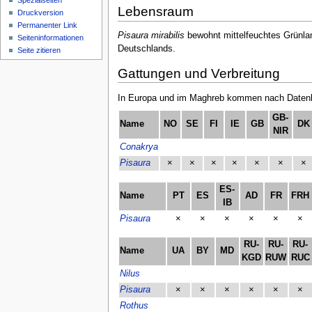
Spezialseiten
Lebensraum
Druckversion
Permanenter Link
Pisaura mirabilis
bewohnt mittelfeuchtes Grünland
Seiten­­informationen
Deutschlands.
Seite zitieren
Gattungen und Verbreitung
In Europa und im Maghreb kommen nach Datenlag
GB-
Name
NO
SE
FI
IE
GB
DK
NIR
Conakrya
Pisaura
×
×
×
×
×
×
×
ES-
Name
PT
ES
AD
FR
FRH
IB
Pisaura
×
×
×
×
×
×
RU-
RU-
RU-
Name
UA
BY
MD
KGD
RUW
RUC
Nilus
Pisaura
×
×
×
×
×
×
Rothus