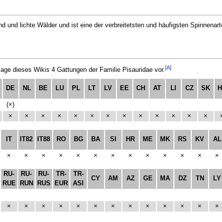
 und lichte Wälder und ist eine der verbreitetsten und häufigsten Spinnenart
[A]
e dieses Wikis 4 Gattungen der Familie Pisauridae vor.
DE
NL
BE
LU
PL
LT
LV
EE
CH
AT
LI
CZ
SK
(×)
×
×
×
×
×
×
×
×
×
×
×
×
×
IT
IT82
IT88
RO
BG
BA
SI
HR
ME
MK
RS
KV
AL
×
×
×
×
×
×
×
×
×
×
×
×
×
RU-
RU-
RU-
TR-
TR-
CY
AM
AZ
GE
MA
DZ
TN
LY
RUE
RUN
RUS
EUR
ASI
×
×
×
×
×
×
×
×
×
×
×
×
×