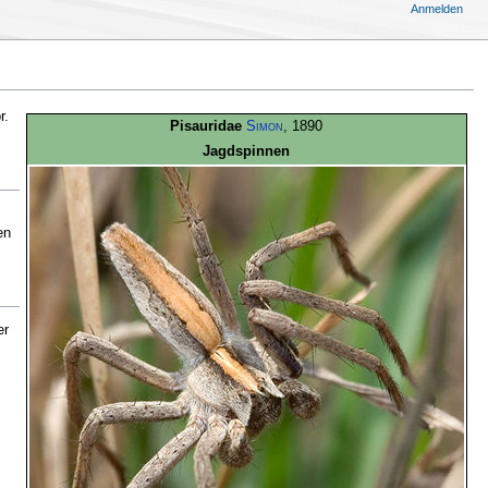
Anmelden
r.
Pisauridae
Simon
, 1890
Jagdspinnen
en
er