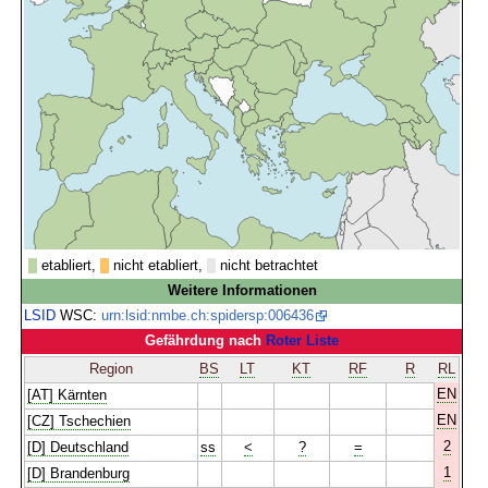
etabliert,
nicht etabliert,
nicht betrachtet
Weitere Informationen
LSID
WSC:
urn:lsid:nmbe.ch:spidersp:006436
Gefährdung nach
Roter Liste
Region
BS
LT
KT
RF
R
RL
EN
[AT] Kärnten
EN
[CZ] Tschechien
2
[D] Deutschland
ss
<
?
=
1
[D] Brandenburg