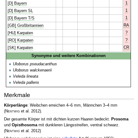
1
[D] Bayern
1
[D] Bayern SL
1
[D] Bayern T/S
RA
[GB] Großbritannien
?
[HU] Karpaten
?
[RO] Karpaten
CR
[SK] Karpaten
Synonyme und weitere Kombinationen
Uloborus pseudacanthus
Uloborus walckenaerii
Veleda lineata
Veleda pallens
Merkmale
Körperlänge
: Weibchen erreichen 4–6 mm, Männchen 3–4 mm
(
Nentwig
et al. 2012)
.
Der gesamte Körper ist mit dichten kurzen Haaren bedeckt.
Prosoma
und
Opisthosoma
mit dunkleren Längsstreifen, ventral schwarz.
(
Nentwig
et al. 2012)