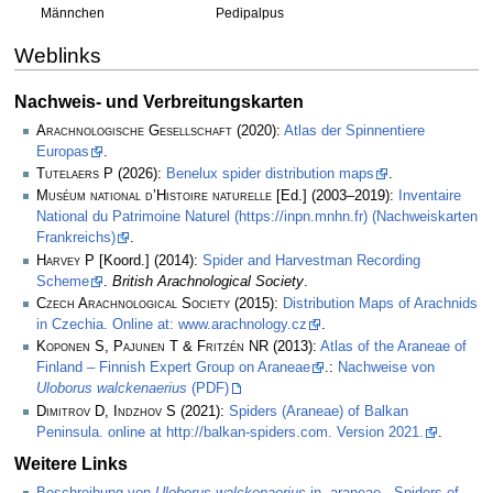
Männchen
Pedipalpus
Weblinks
Nachweis- und Verbreitungskarten
Arachnologische Gesellschaft
(2020):
Atlas der Spinnentiere
Europas
.
Tutelaers P
(2026):
Benelux spider distribution maps
.
Muséum national d’Histoire naturelle
[Ed.] (2003–2019):
Inventaire
National du Patrimoine Naturel (https://inpn.mnhn.fr) (Nachweiskarten
Frankreichs)
.
Harvey P
[Koord.] (2014):
Spider and Harvestman Recording
Scheme
.
British Arachnological Society
.
Czech Arachnological Society
(2015):
Distribution Maps of Arachnids
in Czechia. Online at: www.arachnology.cz
.
Koponen S, Pajunen T & Fritzén NR
(2013):
Atlas of the Araneae of
Finland – Finnish Expert Group on Araneae
.:
Nachweise von
Uloborus walckenaerius
(PDF)
Dimitrov D, Indzhov S
(2021):
Spiders (Araneae) of Balkan
Peninsula. online at http://balkan-spiders.com. Version 2021.
.
Weitere Links
Beschreibung von
Uloborus walckenaerius
in „araneae - Spiders of