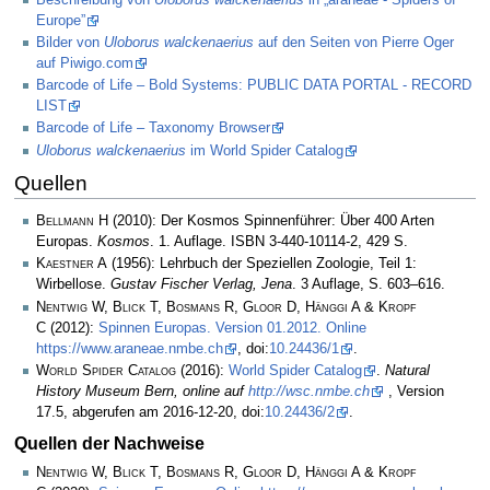
Europe”
Bilder von
Uloborus walckenaerius
auf den Seiten von Pierre Oger
auf Piwigo.com
Barcode of Life – Bold Systems: PUBLIC DATA PORTAL - RECORD
LIST
Barcode of Life – Taxonomy Browser
Uloborus walckenaerius
im World Spider Catalog
Quellen
Bellmann H
(2010): Der Kosmos Spinnenführer: Über 400 Arten
Europas.
Kosmos
. 1. Auflage. ISBN 3-440-10114-2, 429 S.
Kaestner A
(1956): Lehrbuch der Speziellen Zoologie, Teil 1:
Wirbellose.
Gustav Fischer Verlag, Jena
. 3 Auflage, S. 603–616.
Nentwig W, Blick T, Bosmans R, Gloor D, Hänggi A & Kropf
C
(2012):
Spinnen Europas. Version 01.2012. Online
https://www.araneae.nmbe.ch
, doi:
10.24436/1
.
World Spider Catalog
(2016):
World Spider Catalog
.
Natural
History Museum Bern, online auf
http://wsc.nmbe.ch
, Version
17.5, abgerufen am 2016-12-20, doi:
10.24436/2
.
Quellen der Nachweise
Nentwig W, Blick T, Bosmans R, Gloor D, Hänggi A & Kropf