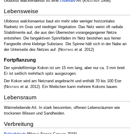
Uloborus walckenaerius
ist eine
cribellate
Art
(
Kaestner
1956)
.
Lebensweise
Uloborus walckenaerius
baut ein mehr oder weniger horizontales
Radnetz im Gras und niedriger Vegetation. Das Netz weist oft radiale
Stabilimente auf, die aus den Überresten vorangegangener Netze
entstehen. Die fangaktiven Spinnfäden im Netz bestehen aus feiner
Fangwolle ohne klebrige Substanz. Die Spinne hält sich in der Nabe an
der Unterseite des Netzes auf.
(
Nentwig
et al. 2012)
Fortpflanzung
Der spindelförmige Kokon ist um 15 mm lang, aber nur ca. 3 mm breit.
Er ist seitlich mehrfach spitz ausgezogen.
Der Kokon wird am Netzrand angebracht und enthält 70 bis 100 Eier
(
Nentwig
et al. 2012)
. Ein Weibchen kann mehrere Kokons bauen.
Lebensraum
Wärmeliebende Art. In stark besonnten, offenen Lebensräumen wie
trockenen Wiesen und Sandheiden.
Verbreitung