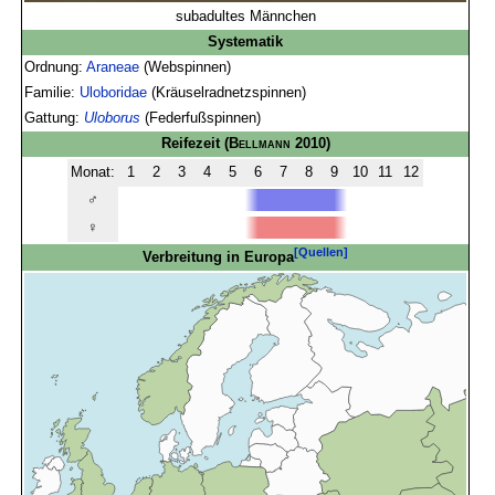
subadultes Männchen
Systematik
Ordnung:
Araneae
(Webspinnen)
Familie:
Uloboridae
(Kräuselradnetzspinnen)
Gattung:
Uloborus
(Federfußspinnen)
Reifezeit
(
Bellmann
2010)
Monat:
1
2
3
4
5
6
7
8
9
10
11
12
♂
♀
[Quellen]
Verbreitung in Europa