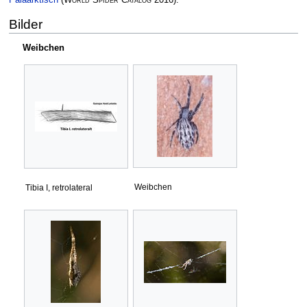
Paläarktisch
(
World Spider Catalog
2016)
.
Bilder
Weibchen
Weibchen
Tibia I, retrolateral