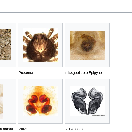
Prosoma
missgebildete Epigyne
a dorsal
Vulva
Vulva dorsal