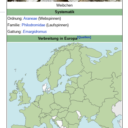
Weibchen
Systematik
Ordnung:
Araneae
(Webspinnen)
Familie:
Philodromidae
(Laufspinnen)
Gattung:
Emargidromus
[Quellen]
Verbreitung in Europa