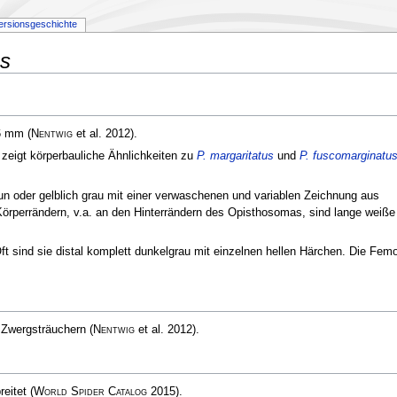
ersionsgeschichte
s
–6 mm
(
Nentwig
et al. 2012)
.
 zeigt körperbauliche Ähnlichkeiten zu
P. margaritatus
und
P. fuscomarginatu
un oder gelblich grau mit einer verwaschenen und variablen Zeichnung aus
Körperrändern, v.a. an den Hinterrändern des Opisthosomas, sind lange weiße
Oft sind sie distal komplett dunkelgrau mit einzelnen hellen Härchen. Die Fem
 Zwergsträuchern
(
Nentwig
et al. 2012)
.
reitet
(
World Spider Catalog
2015)
.