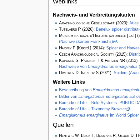
Weblinks
Nachweis- und Verbreitungskarten
Arachnologische Gesellschaft
(2020):
Atlas
Tutelaers P
(2026):
Benelux spider distribu
Muséum national d’Histoire naturelle
[Ed.] (
(Nachweiskarten Frankreichs)
.
Harvey P
[Koord.] (2014):
Spider and Harve
Czech Arachnological Society
(2015):
Distr
Koponen S, Pajunen T & Fritzén NR
(2013):
Nachweise von
Emargidromus emarginatus
(
Dimitrov D, Indzhov S
(2021):
Spiders (Arane
Weitere Links
Beschreibung von
Emargidromus emarginat
Bilder von
Emargidromus emarginatus
auf de
Barcode of Life – Bold Systems: PUBLIC
Barcode of Life – Taxonomy Browser
Emargidromus emarginatus
im World Spider
Quellen
Nentwig W, Blick T, Bosmans R, Gloor D, H