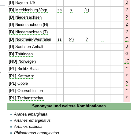
D
[D] Bayern T/S
2
[D] Mecklenburg-Vorp.
ss
<
(↓)
2
[D] Niedersachsen
2
[D] Niedersachsen (H)
2
[D] Niedersachsen (T)
G
[D] Nordrhein-Westfalen
ss
(<)
?
=
0
[D] Sachsen-Anhalt
G
[D] Thüringen
LC
[NO] Norwegen
*
[PL] Bielitz-Biala
.
*
[PL] Kattowitz
?
[PL] Opole
*
[PL] Oberschlesien
*
[PL] Tschenstochau
Synonyme und weitere Kombinationen
Aranea emarginata
Artanes emarginatus
Artanes pallidus
Philodromus emarginatus