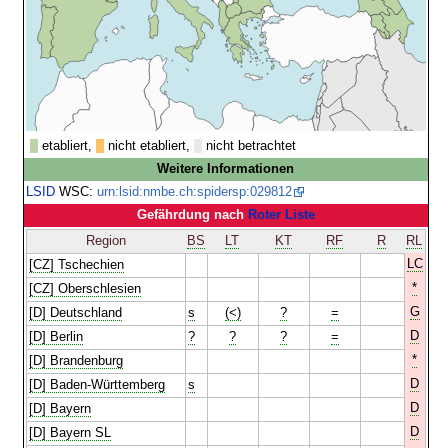
etabliert,
nicht etabliert,
nicht betrachtet
Weitere Informationen
LSID
WSC:
urn:lsid:nmbe.ch:spidersp:029812
Gefährdung nach
Roter Liste
Region
BS
LT
KT
RF
R
RL
LC
[CZ] Tschechien
*
[CZ] Oberschlesien
G
[D] Deutschland
s
(<)
?
=
D
[D] Berlin
?
?
?
=
*
[D] Brandenburg
D
[D] Baden-Württemberg
s
D
[D] Bayern
D
[D] Bayern SL