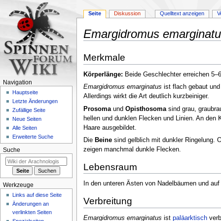
Seite
Diskussion
Quelltext anzeigen
V
Emargidromus emarginatu
Zur
Zur
Merkmale
Navigation
Suche
springen
springen
Körperlänge:
Beide Geschlechter erreichen 5
Navigation
Emargidromus emarginatus
ist flach gebaut und
Hauptseite
Allerdings wirkt die Art deutlich kurzbeiniger.
Letzte Änderungen
Prosoma
und
Opisthosoma
sind grau, graubra
Zufällige Seite
hellen und dunklen Flecken und Linien. An den 
Neue Seiten
Haare ausgebildet.
Alle Seiten
Erweiterte Suche
Die
Beine
sind gelblich mit dunkler Ringelung. 
zeigen manchmal dunkle Flecken.
Suche
Lebensraum
In den unteren Ästen von Nadelbäumen und auf
Werkzeuge
Links auf diese Seite
Verbreitung
Änderungen an
verlinkten Seiten
Emargidromus emarginatus
ist
paläarktisch
verb