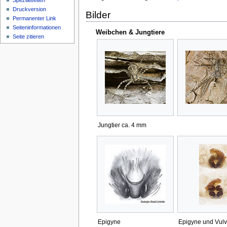
Spezialseiten
Druckversion
Bilder
Permanenter Link
Seiten­­informationen
Weibchen & Jungtiere
Seite zitieren
Jungtier ca. 4 mm
Epigyne
Epigyne und Vulv