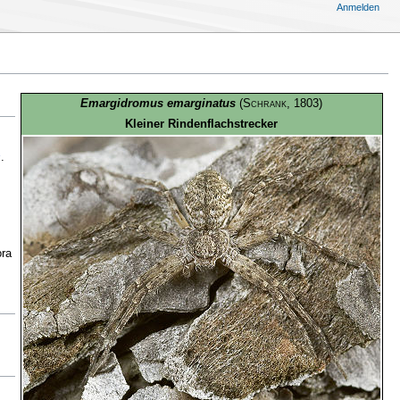
Anmelden
Emargidromus emarginatus
(
Schrank
, 1803)
Kleiner Rindenflachstrecker
s
.
ora