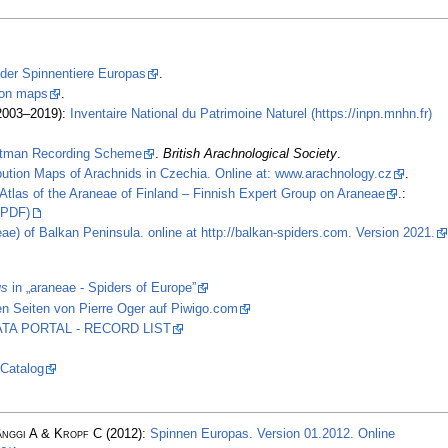
 der Spinnentiere Europas
.
tion maps
.
2003–2019):
Inventaire National du Patrimoine Naturel (https://inpn.mnhn.fr)
stman Recording Scheme
.
British Arachnological Society
.
ibution Maps of Arachnids in Czechia. Online at: www.arachnology.cz
.
Atlas of the Araneae of Finland – Finnish Expert Group on Araneae
.:
PDF)
ae) of Balkan Peninsula. online at http://balkan-spiders.com. Version 2021.
us
in „araneae - Spiders of Europe”
n Seiten von Pierre Oger auf Piwigo.com
 DATA PORTAL - RECORD LIST
 Catalog
änggi A & Kropf C
(2012):
Spinnen Europas. Version 01.2012. Online