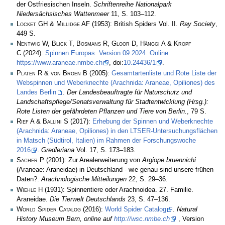
der Ostfriesischen Inseln.
Schriftenreihe Nationalpark
Niedersächsisches Wattenmeer
11, S. 103–112.
Locket GH & Millidge AF
(1953): British Spiders Vol. II.
Ray Society
,
449 S.
Nentwig W, Blick T, Bosmans R, Gloor D, Hänggi A & Kropf
C
(2024):
Spinnen Europas. Version 09.2024. Online
https://www.araneae.nmbe.ch
, doi:
10.24436/1
.
Platen R & von Broen B
(2005):
Gesamtartenliste und Rote Liste der
Webspinnen und Weberknechte (Arachnida: Araneae, Opiliones) des
Landes Berlin
.
Der Landesbeauftragte für Naturschutz und
Landschaftspflege/Senatsverwaltung für Stadtentwicklung (Hrsg.):
Rote Listen der gefährdeten Pflanzen und Tiere von Berlin.
, 79 S.
Rief A & Ballini S
(2017):
Erhebung der Spinnen und Weberknechte
(Arachnida: Araneae, Opiliones) in den LTSER-Untersuchungsflächen
in Matsch (Südtirol, Italien) im Rahmen der Forschungswoche
2016
.
Gredleriana
Vol. 17, S. 173–183.
Sacher P
(2001): Zur Arealerweiterung von
Argiope bruennichi
(Araneae: Araneidae) in Deutschland - wie genau sind unsere frühen
Daten?.
Arachnologische Mitteilungen
22, S. 29–36.
Wiehle H
(1931): Spinnentiere oder Arachnoidea. 27. Familie.
Araneidae.
Die Tierwelt Deutschlands
23, S. 47–136.
World Spider Catalog
(2016):
World Spider Catalog
.
Natural
History Museum Bern, online auf
http://wsc.nmbe.ch
, Version