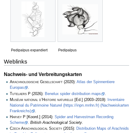
Pedipalpus expandiert
Pedipalpus
Weblinks
Nachweis- und Verbreitungskarten
Arachnologische Gesellschaft
(2020):
Atlas der Spinnentiere
Europas
.
Tutelaers P
(2026):
Benelux spider distribution maps
.
Muséum national d’Histoire naturelle
[Ed.] (2003–2019):
Inventaire
National du Patrimoine Naturel (https://inpn.mnhn.fr) (Nachweiskarten
Frankreichs)
.
Harvey P
[Koord.] (2014):
Spider and Harvestman Recording
Scheme
.
British Arachnological Society
.
Czech Arachnological Society
(2015):
Distribution Maps of Arachnids