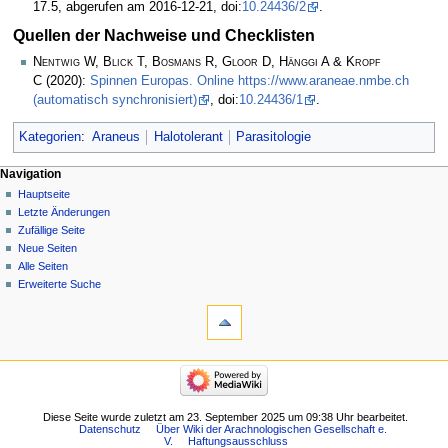
17.5, abgerufen am 2016-12-21, doi:
10.24436/2
.
Quellen der Nachweise und Checklisten
Nentwig W, Blick T, Bosmans R, Gloor D, Hänggi A & Kropf
C
(2020):
Spinnen Europas. Online https://www.araneae.nmbe.ch
(automatisch synchronisiert)
, doi:
10.24436/1
.
Kategorien
:
Araneus
Halotolerant
Parasitologie
Navigation
Hauptseite
Letzte Änderungen
Zufällige Seite
Neue Seiten
Alle Seiten
Erweiterte Suche
Diese Seite wurde zuletzt am 23. September 2025 um 09:38 Uhr bearbeitet.
Datenschutz
Über Wiki der Arachnologischen Gesellschaft e.
V.
Haftungsausschluss