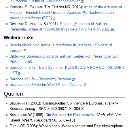
in Czechia. Online at: www.arachnology.cz
.
Koponen S, Pajunen T & Fritzén NR
(2013):
Atlas of the Araneae of
Finland – Finnish Expert Group on Araneae
.:
Nachweise von
Araneus quadratus
(PDF)
Dimitrov D, Indzhov S
(2021):
Spiders (Araneae) of Balkan
Peninsula. online at http://balkan-spiders.com. Version 2021.
.
Weitere Links
Beschreibung von
Araneus quadratus
in „araneae - Spiders of
Europe”
Bilder von
Araneus quadratus
auf den Seiten von Pierre Oger auf
Piwigo.com
Barcode of Life – Bold Systems: PUBLIC DATA PORTAL - RECORD
LIST
Barcode of Life – Taxonomy Browser
Araneus quadratus
im World Spider Catalog
Quellen
Bellmann H
(2001): Kosmos-Atlas Spinnentiere Europas.
Frankh-
Kosmos Verlag
. ISBN 3-440-09071-X, 304 S.
Bösenberg W
(1899):
Die Spinnen der Rheinprovinz
.
Verh. Nat. Ver.
Rheinl. Westf. (Stuttgart)
56, S. 69–131.
Finch OD
(2008): Webspinnen, Weberknechte und Pseudoskorpione