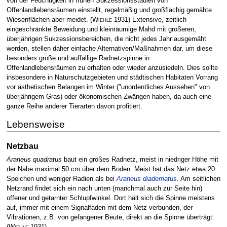
von der Feuchtigkeit in frühen Sukzessionsstadien von
Offenlandlebensräumen einstellt, regelmäßig und großflächig gemähte
Wiesenflächen aber meidet.
(
Wiehle
1931)
Extensive, zeitlich
eingeschränkte Beweidung und kleinräumige Mahd mit größeren,
überjährigen Sukzessionsbereichen, die nicht jedes Jahr ausgemäht
werden, stellen daher einfache Alternativen/Maßnahmen dar, um diese
besonders große und auffällige Radnetzspinne in
Offenlandlebensräumen zu erhalten oder wieder anzusiedeln. Dies sollte
insbesondere in Naturschutzgebieten und städtischen Habitaten Vorrang
vor ästhetischen Belangen im Winter ("unordentliches Aussehen" von
überjährigem Gras) oder ökonomischen Zwängen haben, da auch eine
ganze Reihe anderer Tierarten davon profitiert.
Lebensweise
Netzbau
Araneus quadratus
baut ein großes Radnetz, meist in niedriger Höhe mit
der Nabe maximal 50 cm über dem Boden. Meist hat das Netz etwa 20
Speichen und weniger Radien als bei
Araneus diadematus
. Am seitlichen
Netzrand findet sich ein nach unten (manchmal auch zur Seite hin)
offener und getarnter Schlupfwinkel. Dort hält sich die Spinne meistens
auf, immer mit einem Signalfaden mit dem Netz verbunden, der
Vibrationen, z.B. von gefangener Beute, direkt an die Spinne überträgt.
(
Wiehle
1931)