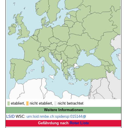
etabliert,
nicht etabliert,
nicht betrachtet
Weitere Informationen
LSID
WSC:
urn:lsid:nmbe.ch:spidersp:015144
Gefährdung nach
Roter Liste