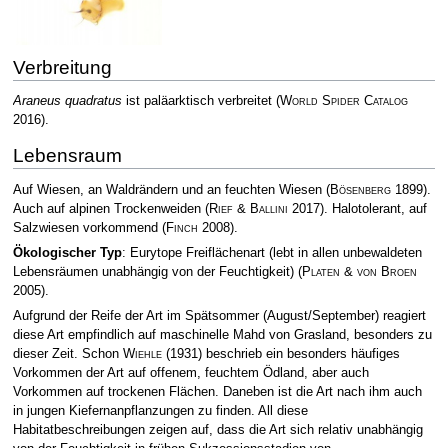
Verbreitung
Araneus quadratus
ist paläarktisch verbreitet
(
World Spider Catalog
2016)
.
Lebensraum
Auf Wiesen, an Waldrändern und an feuchten Wiesen
(
Bösenberg
1899)
.
Auch auf alpinen Trockenweiden
(
Rief & Ballini
2017)
. Halotolerant, auf
Salzwiesen vorkommend
(
Finch
2008)
.
Ökologischer Typ
: Eurytope Freiflächenart (lebt in allen unbewaldeten
Lebensräumen unabhängig von der Feuchtigkeit)
(
Platen & von Broen
2005)
.
Aufgrund der Reife der Art im Spätsommer (August/September) reagiert
diese Art empfindlich auf maschinelle Mahd von Grasland, besonders zu
dieser Zeit. Schon
Wiehle
(1931) beschrieb ein besonders häufiges
Vorkommen der Art auf offenem, feuchtem Ödland, aber auch
Vorkommen auf trockenen Flächen. Daneben ist die Art nach ihm auch
in jungen Kiefernanpflanzungen zu finden. All diese
Habitatbeschreibungen zeigen auf, dass die Art sich relativ unabhängig