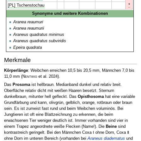
*
[PL] Tschenstochau
Synonyme und weitere Kombinationen
Aranea reaumuri
Aranea reaumurii
Araneus quadratus minimus
Araneus quadratus subviridis
Epeira quadrata
Merkmale
Körperlänge
: Weibchen erreichen 10,5 bis 20,5 mm, Männchen 7,0 bis
11,0 mm
(
Nentwig
et al. 2024)
.
Das
Prosoma
ist hellbraun. Medianband dunkel und relativ breit.
Oberfläche relativ dicht mit weißen Haaren besetzt. Sternum
dunkelbraun, mitunter hell gefleckt. Das
Opisthosoma
hat eine variable
Grundfärbung und kann, olivgrün, gelblich, orange, rotbraun oder braun
sein. Es ist zumeist fast rund und beim Weibchen voluminös. Bei
Jungtieren ist oft eine Blattzeichnung zu erkennen, die beim
erwachsenen Tier weniger deutlich ist. Immer vorhanden sind vier in
einem Trapez angeordnete weiße Flecken (Name!). Die
Beine
sind
kontrastreich geringelt. Bei den Männchen Coxa Ⅰ ohne Dorn, Coxa Ⅱ
ohne Dorn im unteren Bereich (vorhanden bei
Araneus diadematus
und