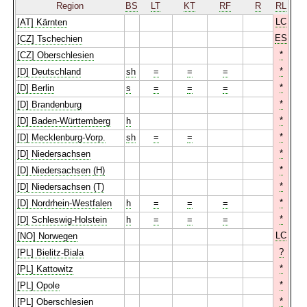
Region
BS
LT
KT
RF
R
RL
LC
[AT] Kärnten
ES
[CZ] Tschechien
*
[CZ] Oberschlesien
*
[D] Deutschland
sh
=
=
=
*
[D] Berlin
s
=
=
=
*
[D] Brandenburg
*
[D] Baden-Württemberg
h
*
[D] Mecklenburg-Vorp.
sh
=
=
*
[D] Niedersachsen
*
[D] Niedersachsen (H)
*
[D] Niedersachsen (T)
*
[D] Nordrhein-Westfalen
h
=
=
=
*
[D] Schleswig-Holstein
h
=
=
=
LC
[NO] Norwegen
?
[PL] Bielitz-Biala
*
[PL] Kattowitz
*
[PL] Opole
*
[PL] Oberschlesien