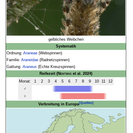
gelbliches Weibchen
Systematik
Ordnung:
Araneae
(Webspinnen)
Familie:
Araneidae
(Radnetzspinnen)
Gattung:
Araneus
(Echte Kreuzspinnen)
Reifezeit
(
Nentwig
et al. 2024)
Monat:
1
2
3
4
5
6
7
8
9
10
11
12
♂
♀
[Quellen]
Verbreitung in Europa