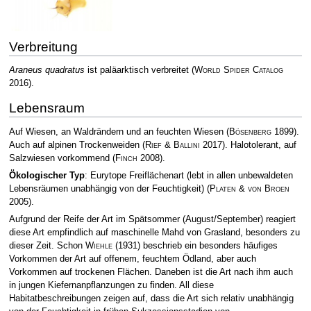
Verbreitung
Araneus quadratus
ist paläarktisch verbreitet
(
World Spider Catalog
2016)
.
Lebensraum
Auf Wiesen, an Waldrändern und an feuchten Wiesen
(
Bösenberg
1899)
.
Auch auf alpinen Trockenweiden
(
Rief & Ballini
2017)
. Halotolerant, auf
Salzwiesen vorkommend
(
Finch
2008)
.
Ökologischer Typ
: Eurytope Freiflächenart (lebt in allen unbewaldeten
Lebensräumen unabhängig von der Feuchtigkeit)
(
Platen & von Broen
2005)
.
Aufgrund der Reife der Art im Spätsommer (August/September) reagiert
diese Art empfindlich auf maschinelle Mahd von Grasland, besonders zu
dieser Zeit. Schon
Wiehle
(1931) beschrieb ein besonders häufiges
Vorkommen der Art auf offenem, feuchtem Ödland, aber auch
Vorkommen auf trockenen Flächen. Daneben ist die Art nach ihm auch
in jungen Kiefernanpflanzungen zu finden. All diese
Habitatbeschreibungen zeigen auf, dass die Art sich relativ unabhängig