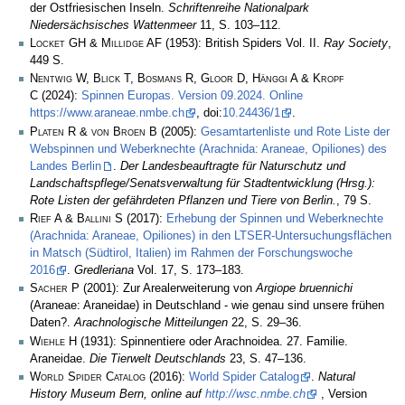
der Ostfriesischen Inseln.
Schriftenreihe Nationalpark
Niedersächsisches Wattenmeer
11, S. 103–112.
Locket GH & Millidge AF
(1953): British Spiders Vol. II.
Ray Society
,
449 S.
Nentwig W, Blick T, Bosmans R, Gloor D, Hänggi A & Kropf
C
(2024):
Spinnen Europas. Version 09.2024. Online
https://www.araneae.nmbe.ch
, doi:
10.24436/1
.
Platen R & von Broen B
(2005):
Gesamtartenliste und Rote Liste der
Webspinnen und Weberknechte (Arachnida: Araneae, Opiliones) des
Landes Berlin
.
Der Landesbeauftragte für Naturschutz und
Landschaftspflege/Senatsverwaltung für Stadtentwicklung (Hrsg.):
Rote Listen der gefährdeten Pflanzen und Tiere von Berlin.
, 79 S.
Rief A & Ballini S
(2017):
Erhebung der Spinnen und Weberknechte
(Arachnida: Araneae, Opiliones) in den LTSER-Untersuchungsflächen
in Matsch (Südtirol, Italien) im Rahmen der Forschungswoche
2016
.
Gredleriana
Vol. 17, S. 173–183.
Sacher P
(2001): Zur Arealerweiterung von
Argiope bruennichi
(Araneae: Araneidae) in Deutschland - wie genau sind unsere frühen
Daten?.
Arachnologische Mitteilungen
22, S. 29–36.
Wiehle H
(1931): Spinnentiere oder Arachnoidea. 27. Familie.
Araneidae.
Die Tierwelt Deutschlands
23, S. 47–136.
World Spider Catalog
(2016):
World Spider Catalog
.
Natural
History Museum Bern, online auf
http://wsc.nmbe.ch
, Version