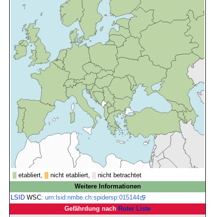
etabliert,
nicht etabliert,
nicht betrachtet
Weitere Informationen
LSID
WSC:
urn:lsid:nmbe.ch:spidersp:015144
Gefährdung nach
Roter Liste