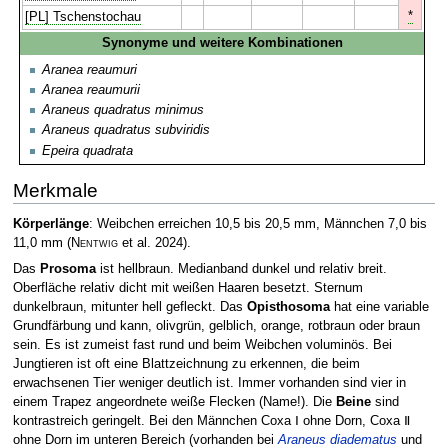
*
[PL] Tschenstochau
Synonyme und weitere Kombinationen
Aranea reaumuri
Aranea reaumurii
Araneus quadratus minimus
Araneus quadratus subviridis
Epeira quadrata
Merkmale
Körperlänge
: Weibchen erreichen 10,5 bis 20,5 mm, Männchen 7,0 bis
11,0 mm
(
Nentwig
et al. 2024)
.
Das
Prosoma
ist hellbraun. Medianband dunkel und relativ breit.
Oberfläche relativ dicht mit weißen Haaren besetzt. Sternum
dunkelbraun, mitunter hell gefleckt. Das
Opisthosoma
hat eine variable
Grundfärbung und kann, olivgrün, gelblich, orange, rotbraun oder braun
sein. Es ist zumeist fast rund und beim Weibchen voluminös. Bei
Jungtieren ist oft eine Blattzeichnung zu erkennen, die beim
erwachsenen Tier weniger deutlich ist. Immer vorhanden sind vier in
einem Trapez angeordnete weiße Flecken (Name!). Die
Beine
sind
kontrastreich geringelt. Bei den Männchen Coxa Ⅰ ohne Dorn, Coxa Ⅱ
ohne Dorn im unteren Bereich (vorhanden bei
Araneus diadematus
und