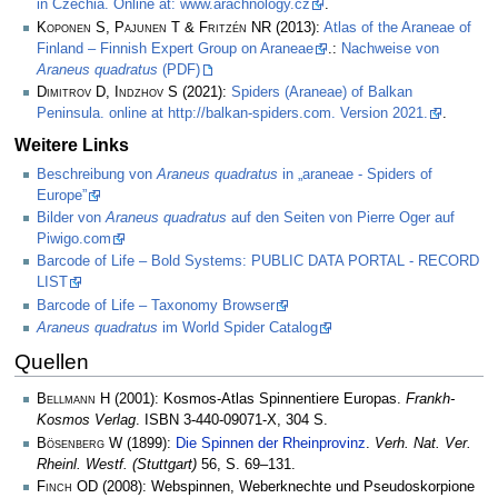
in Czechia. Online at: www.arachnology.cz
.
Koponen S, Pajunen T & Fritzén NR
(2013):
Atlas of the Araneae of
Finland – Finnish Expert Group on Araneae
.:
Nachweise von
Araneus quadratus
(PDF)
Dimitrov D, Indzhov S
(2021):
Spiders (Araneae) of Balkan
Peninsula. online at http://balkan-spiders.com. Version 2021.
.
Weitere Links
Beschreibung von
Araneus quadratus
in „araneae - Spiders of
Europe”
Bilder von
Araneus quadratus
auf den Seiten von Pierre Oger auf
Piwigo.com
Barcode of Life – Bold Systems: PUBLIC DATA PORTAL - RECORD
LIST
Barcode of Life – Taxonomy Browser
Araneus quadratus
im World Spider Catalog
Quellen
Bellmann H
(2001): Kosmos-Atlas Spinnentiere Europas.
Frankh-
Kosmos Verlag
. ISBN 3-440-09071-X, 304 S.
Bösenberg W
(1899):
Die Spinnen der Rheinprovinz
.
Verh. Nat. Ver.
Rheinl. Westf. (Stuttgart)
56, S. 69–131.
Finch OD
(2008): Webspinnen, Weberknechte und Pseudoskorpione