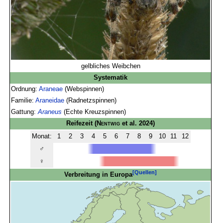
gelbliches Weibchen
Systematik
Ordnung:
Araneae
(Webspinnen)
Familie:
Araneidae
(Radnetzspinnen)
Gattung:
Araneus
(Echte Kreuzspinnen)
Reifezeit
(
Nentwig
et al. 2024)
Monat:
1
2
3
4
5
6
7
8
9
10
11
12
♂
♀
[Quellen]
Verbreitung in Europa