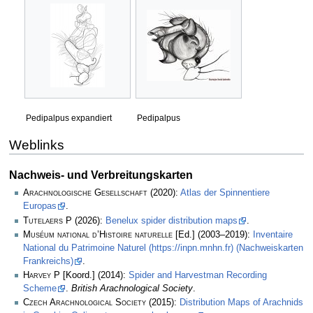
Pedipalpus expandiert
Pedipalpus
Weblinks
Nachweis- und Verbreitungskarten
Arachnologische Gesellschaft
(2020):
Atlas der Spinnentiere
Europas
.
Tutelaers P
(2026):
Benelux spider distribution maps
.
Muséum national d’Histoire naturelle
[Ed.] (2003–2019):
Inventaire
National du Patrimoine Naturel (https://inpn.mnhn.fr) (Nachweiskarten
Frankreichs)
.
Harvey P
[Koord.] (2014):
Spider and Harvestman Recording
Scheme
.
British Arachnological Society
.
Czech Arachnological Society
(2015):
Distribution Maps of Arachnids