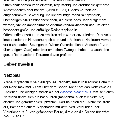
von der Feuchtigkeit in frühen Sukzessionsstadien von
Offenlandlebensräumen einstellt, regelmäßig und großflächig gemähte
Wiesenflächen aber meidet.
(
Wiehle
1931)
Extensive, zeitlich
eingeschränkte Beweidung und kleinräumige Mahd mit größeren,
überjährigen Sukzessionsbereichen, die nicht jedes Jahr ausgemäht
werden, stellen daher einfache Alternativen/Maßnahmen dar, um diese
besonders große und auffällige Radnetzspinne in
Offenlandlebensräumen zu erhalten oder wieder anzusiedeln. Dies sollte
insbesondere in Naturschutzgebieten und städtischen Habitaten Vorrang
vor ästhetischen Belangen im Winter ("unordentliches Aussehen" von
überjährigem Gras) oder ökonomischen Zwängen haben, da auch eine
ganze Reihe anderer Tierarten davon profitiert.
Lebensweise
Netzbau
Araneus quadratus
baut ein großes Radnetz, meist in niedriger Höhe mit
der Nabe maximal 50 cm über dem Boden. Meist hat das Netz etwa 20
Speichen und weniger Radien als bei
Araneus diadematus
. Am seitlichen
Netzrand findet sich ein nach unten (manchmal auch zur Seite hin)
offener und getarnter Schlupfwinkel. Dort hält sich die Spinne meistens
auf, immer mit einem Signalfaden mit dem Netz verbunden, der
Vibrationen, z.B. von gefangener Beute, direkt an die Spinne überträgt.
(
Wiehle
1931)