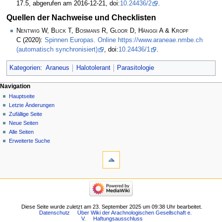
17.5, abgerufen am 2016-12-21, doi:
10.24436/2
.
Quellen der Nachweise und Checklisten
Nentwig W, Blick T, Bosmans R, Gloor D, Hänggi A & Kropf
C
(2020):
Spinnen Europas. Online https://www.araneae.nmbe.ch
(automatisch synchronisiert)
, doi:
10.24436/1
.
Kategorien
:
Araneus
Halotolerant
Parasitologie
Navigation
Hauptseite
Letzte Änderungen
Zufällige Seite
Neue Seiten
Alle Seiten
Erweiterte Suche
Diese Seite wurde zuletzt am 23. September 2025 um 09:38 Uhr bearbeitet.
Datenschutz
Über Wiki der Arachnologischen Gesellschaft e.
V.
Haftungsausschluss