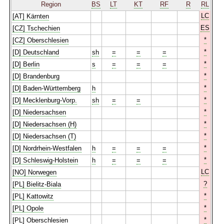
Region
BS
LT
KT
RF
R
RL
LC
[AT] Kärnten
ES
[CZ] Tschechien
*
[CZ] Oberschlesien
*
[D] Deutschland
sh
=
=
=
*
[D] Berlin
s
=
=
=
*
[D] Brandenburg
*
[D] Baden-Württemberg
h
*
[D] Mecklenburg-Vorp.
sh
=
=
*
[D] Niedersachsen
*
[D] Niedersachsen (H)
*
[D] Niedersachsen (T)
*
[D] Nordrhein-Westfalen
h
=
=
=
*
[D] Schleswig-Holstein
h
=
=
=
LC
[NO] Norwegen
?
[PL] Bielitz-Biala
*
[PL] Kattowitz
*
[PL] Opole
*
[PL] Oberschlesien