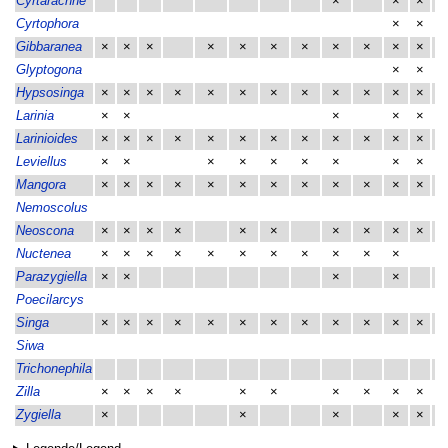
Cyrtarachne
×
×
×
Cyrtophora
×
×
Gibbaranea
×
×
×
×
×
×
×
×
×
×
×
×
Glyptogona
×
×
Hypsosinga
×
×
×
×
×
×
×
×
×
×
×
×
×
Larinia
×
×
×
×
×
×
Larinioides
×
×
×
×
×
×
×
×
×
×
×
×
×
Leviellus
×
×
×
×
×
×
×
×
×
Mangora
×
×
×
×
×
×
×
×
×
×
×
×
×
Nemoscolus
Neoscona
×
×
×
×
×
×
×
×
×
×
×
Nuctenea
×
×
×
×
×
×
×
×
×
×
×
Parazygiella
×
×
×
×
Poecilarcys
Singa
×
×
×
×
×
×
×
×
×
×
×
×
Siwa
Trichonephila
Zilla
×
×
×
×
×
×
×
×
×
×
×
Zygiella
×
×
×
×
×