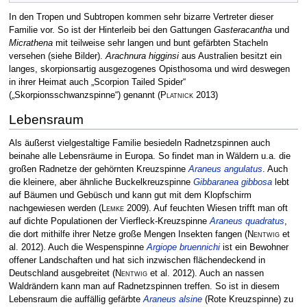
In den Tropen und Subtropen kommen sehr bizarre Vertreter dieser
Familie vor. So ist der Hinterleib bei den Gattungen
Gasteracantha
und
Micrathena
mit teilweise sehr langen und bunt gefärbten Stacheln
versehen (siehe Bilder).
Arachnura higginsi
aus Australien besitzt ein
langes, skorpionsartig ausgezogenes Opisthosoma und wird deswegen
in ihrer Heimat auch „Scorpion Tailed Spider“
(„Skorpionsschwanzspinne“) genannt
(
Platnick
2013)
Lebensraum
Als äußerst vielgestaltige Familie besiedeln Radnetzspinnen auch
beinahe alle Lebensräume in Europa. So findet man in Wäldern u.a. die
großen Radnetze der gehörnten Kreuzspinne
Araneus angulatus
. Auch
die kleinere, aber ähnliche Buckelkreuzspinne
Gibbaranea gibbosa
lebt
auf Bäumen und Gebüsch und kann gut mit dem Klopfschirm
nachgewiesen werden
(
Lemke
2009)
. Auf feuchten Wiesen trifft man oft
auf dichte Populationen der Vierfleck-Kreuzspinne
Araneus quadratus
,
die dort mithilfe ihrer Netze große Mengen Insekten fangen
(
Nentwig
et
al. 2012)
. Auch die Wespenspinne
Argiope bruennichi
ist ein Bewohner
offener Landschaften und hat sich inzwischen flächendeckend in
Deutschland ausgebreitet
(
Nentwig
et al. 2012)
. Auch an nassen
Waldrändern kann man auf Radnetzspinnen treffen. So ist in diesem
Lebensraum die auffällig gefärbte
Araneus alsine
(Rote Kreuzspinne) zu