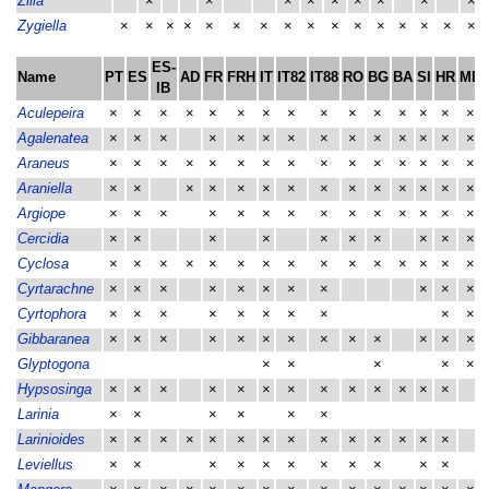
Zilla
×
×
×
×
×
×
×
×
×
Zygiella
×
×
×
×
×
×
×
×
×
×
×
×
×
×
×
×
ES-
Name
PT
ES
AD
FR
FRH
IT
IT82
IT88
RO
BG
BA
SI
HR
ME
IB
Aculepeira
×
×
×
×
×
×
×
×
×
×
×
×
×
×
×
Agalenatea
×
×
×
×
×
×
×
×
×
×
×
×
×
×
Araneus
×
×
×
×
×
×
×
×
×
×
×
×
×
×
×
Araniella
×
×
×
×
×
×
×
×
×
×
×
×
×
×
Argiope
×
×
×
×
×
×
×
×
×
×
×
×
×
×
Cercidia
×
×
×
×
×
×
×
×
×
×
Cyclosa
×
×
×
×
×
×
×
×
×
×
×
×
×
×
×
Cyrtarachne
×
×
×
×
×
×
×
×
×
×
×
Cyrtophora
×
×
×
×
×
×
×
×
×
×
Gibbaranea
×
×
×
×
×
×
×
×
×
×
×
×
×
Glyptogona
×
×
×
×
×
Hypsosinga
×
×
×
×
×
×
×
×
×
×
×
×
×
Larinia
×
×
×
×
×
×
Larinioides
×
×
×
×
×
×
×
×
×
×
×
×
×
×
Leviellus
×
×
×
×
×
×
×
×
×
×
×