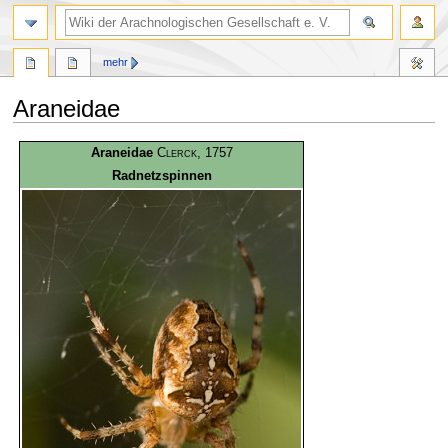
mehr
Araneidae
Zur
Zur
Araneidae
Clerck
, 1757
Navigation
Suche
Radnetzspinnen
springen
springen