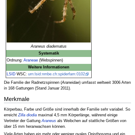
Araneus diadematus
Systematik
Ordnung:
Araneae
(Webspinnen)
Weitere Informationen
LSID
WSC:
urn:lsid:nmbe.ch:spiderfam:0102
Die Familie der Radnetzspinnen (
Araneidae
) umfasst weltweit 3006 Arten
in 168 Gattungen (Stand Januar 2011).
Merkmale
Körperbau, Farbe und Größe sind innerhalb der Familie sehr variabel. So
erreicht
Zilla diodia
maximal 4,5 mm Körperlänge, während einige
Vertreter der Gattung
Araneus
als Weibchen auf stattliche Größen von
über 15 mm heranwachsen können.
Viele Arten haben ein mehr oder weniger ovales Opisthosoma und ein