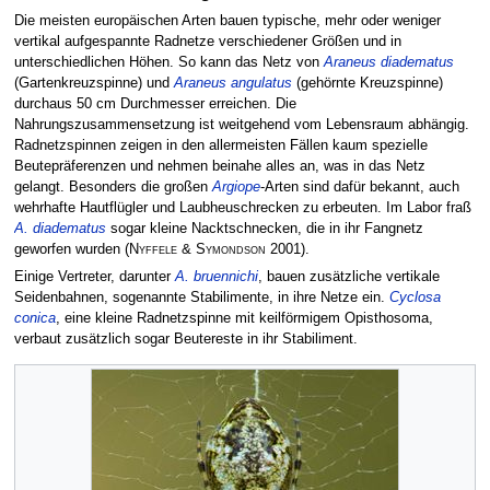
Die meisten europäischen Arten bauen typische, mehr oder weniger
vertikal aufgespannte Radnetze verschiedener Größen und in
unterschiedlichen Höhen. So kann das Netz von
Araneus diadematus
(Gartenkreuzspinne) und
Araneus angulatus
(gehörnte Kreuzspinne)
durchaus 50 cm Durchmesser erreichen. Die
Nahrungszusammensetzung ist weitgehend vom Lebensraum abhängig.
Radnetzspinnen zeigen in den allermeisten Fällen kaum spezielle
Beutepräferenzen und nehmen beinahe alles an, was in das Netz
gelangt. Besonders die großen
Argiope
-Arten sind dafür bekannt, auch
wehrhafte Hautflügler und Laubheuschrecken zu erbeuten. Im Labor fraß
A. diadematus
sogar kleine Nacktschnecken, die in ihr Fangnetz
geworfen wurden
(
Nyffele & Symondson
2001)
.
Einige Vertreter, darunter
A. bruennichi
, bauen zusätzliche vertikale
Seidenbahnen, sogenannte Stabilimente, in ihre Netze ein.
Cyclosa
conica
, eine kleine Radnetzspinne mit keilförmigem Opisthosoma,
verbaut zusätzlich sogar Beutereste in ihr Stabiliment.