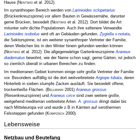
Hause
(
Nentwig
et al. 2012)
.
Im synanthropen Bereich werden von
Larinioides sclopetarius
(Brückenkreuzspinne) vor allem Bauten in Gewässernähe, darunter
gerne Brücken, besiedelt
(
Nentwig
et al. 2012)
. Dort bildet die Art
mitunter sehr dichte Populationen. Auch ihre seltenere Verwandte
Larinioides ixobolus
wird oft an Gebäuden gefunden.
Zygiella x-notata
,
die Sektorspinne, ist ein weiterer synanthroper Vertreter der Familie,
deren Weibchen bis in den Winter hinein gefunden werden können
(
Nentwig
et al. 2012)
. Die allgegenwärtige Gartenkreuzspinne
Araneus
diadematus
bewohnt, wie der Name schon sagt, gerne Gärten, ist jedoch
so ziemlich überall in urbanen Bereichen zu finden.
Im mediterranen Gebiet kommen einige sehr große Vertreter der Familie
vor. Besonders auffällig ist die dort weitverbreitete
Argiope lobata
, deren
Hinterleib in sieben stumpfe Zacken ausläuft. Sie besiedelt offene,
trockenheiße Flächen.
(
Bellmann
2001)
Araneus grossus
(Riesenkreuzspinne) und
Araneus circe
sind zwei weitere große,
weitgehend mediterran verbreitete Arten.
A. grossus
dringt dabei bis
nach Mitteleuropa vor und wurde z.B in Kärnten auf xerothermen
Felssteppen gefunden
(
Komposch
2000)
.
Lebensweise
Netzbau und Beutefang