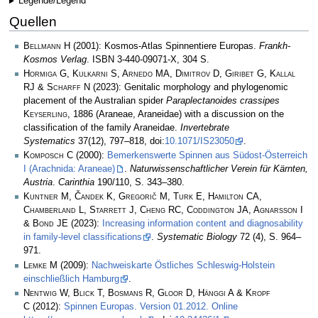
Legende/Legend
Quellen
Bellmann H
(2001): Kosmos-Atlas Spinnentiere Europas.
Frankh-
Kosmos Verlag
. ISBN 3-440-09071-X, 304 S.
Hormiga G, Kulkarni S, Arnedo MA, Dimitrov D, Giribet G, Kallal
RJ & Scharff N
(2023): Genitalic morphology and phylogenomic
placement of the Australian spider
Paraplectanoides crassipes
Keyserling
, 1886 (Araneae, Araneidae) with a discussion on the
classification of the family Araneidae.
Invertebrate
Systematics
37(12), 797–818, doi:
10.1071/IS23050
.
Komposch C
(2000):
Bemerkenswerte Spinnen aus Südost-Österreich
I (Arachnida: Araneae)
.
Naturwissenschaftlicher Verein für Kärnten,
Austria
.
Carinthia
190/110, S. 343–380.
Kuntner M, Čandek K, Gregorič M, Turk E, Hamilton CA,
Chamberland L, Starrett J, Cheng RC, Coddington JA, Agnarsson I
& Bond JE
(2023):
Increasing information content and diagnosability
in family-level classifications
.
Systematic Biology
72 (4), S. 964–
971.
Lemke M
(2009):
Nachweiskarte Östliches Schleswig-Holstein
einschließlich Hamburg
.
Nentwig W, Blick T, Bosmans R, Gloor D, Hänggi A & Kropf
C
(2012):
Spinnen Europas. Version 01.2012. Online