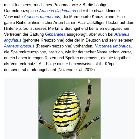
meist kleineres, rundliches Prosoma, wie z.B. die häufige
Gartenkreuzspinne
Araneus diadematus
oder ihre etwas kleinere
Verwandte
Araneus marmoreus
, die Marmorierte Kreuzspinne. Eine
ganze Reihe einheimischer Arten hat ein Paar auffälliger Höcker auf dem
Hinterleib. So ist dieses Merkmal durchgehend bei allen europäischen
Vertretern der Gattung
Gibbaranea
ausgeprägt, aber auch bei
Araneus
angulatus
(gehörnte Kreuzspinne) oder der in Deutschland sehr seltenen
Araneus grossus
(Riesenkreuzspinne) vorhanden.
Nuctenea umbratica
,
die Spaltenkreuzspinne, hat sich, wie ihr deutscher Name schon verrät,
an ein Leben in engen Ritzen und Spalten angepasst, die sie tagsüber
als Versteck nutzt. Als Folge dieser Lebensweise ist ihr Körper
dorsoventral stark abgeflacht
(
Nentwig
et al. 2012)
.