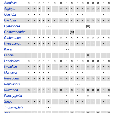
Araniella
×
×
×
×
×
×
×
×
×
×
×
×
×
×
×
×
Argiope
×
×
×
×
×
×
×
×
×
×
×
×
×
×
Cercidia
×
×
×
×
×
×
×
×
×
×
×
×
×
×
Cyclosa
×
×
×
×
×
×
×
×
×
×
×
×
×
×
×
×
Cyrtophora
(×)
(×)
Gasteracantha
(×)
Gibbaranea
×
×
×
×
×
×
×
×
×
×
×
×
×
×
×
×
Hypsosinga
×
×
×
×
×
×
×
×
×
×
×
×
×
×
×
×
Kaira
(×)
Larinia
×
Larinioides
×
×
×
×
×
×
×
×
×
×
×
×
×
×
×
×
Leviellus
×
×
×
×
×
×
×
×
×
×
×
×
×
Mangora
×
×
×
×
×
×
×
×
×
×
×
×
×
×
×
Neoscona
×
×
×
×
×
×
×
×
×
×
×
×
×
×
×
Nephilingis
(×)
Nuctenea
×
×
×
×
×
×
×
×
×
×
×
×
×
×
×
×
Parazygiella
×
×
×
×
Singa
×
×
×
×
×
×
×
×
×
×
×
×
×
×
Trichonephila
(×)