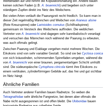
Werbefaden auf und nimmt die Kopulationshaltung ein. Andere bauen
keinen solchen Faden (z.B.
A. bruennichi
) und begeben sich unter
ständigem Zupfen direkt ins Netz des Weibchens.
Bei vielen Arten verläuft die Paarungzeit recht friedlich. So kann man in
dieser Zeit regelmäßig Männchen und Weibchen von
Araneus alsine
(Rote Kreuzspinne) oder
Larinioides cornutus
(Schilfradspinne)
gemeinsam im Versteck des Weibchens auffinden. Die weiblichen
Vertreter von
A. bruennichi
sind dagegen sehr kannibalistisch veranlagt
und versuchen das Männchen noch während der Paarung zu erbeuten,
was auch oftmals gelingt.
Zwischen Paarung und Eiablage vergehen meist mehrere Wochen. Die
Eikokons sind von sehr variabler Gestalt. So sind sie bei
Cyclosa conica
von sich kräuselnden, schimmernden Spinnfäden umgeben, während die
von
A. bruennichi
von einer braunen, pergamentartigen Schicht umhüllt
sind. Die südeuropäische
Cyrtophora citricola
türmt ihre Eikokons zu
einem vertikalen, zylinderförmigen Gebilde auf, das frei und gut sichtbar
im Netz hängt.
Ähnliche Familien
Auch Vertreter anderer Familien bauen Radnetze. So weben die
Tetragnathidae
sehr ähnliche Fangnetze, bei denen aber oftmals die
Nabe nicht ausgesponnen ist und offen bleibt. Die
Uloboridae
bauen
horizontale Radnetze aus cribellater Seide.