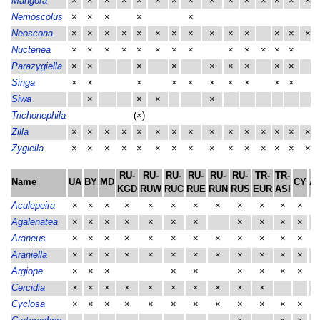
Mangora
×
×
×
×
×
×
×
×
×
×
×
×
×
×
×
Nemoscolus
×
×
×
×
×
Neoscona
×
×
×
×
×
×
×
×
×
×
×
×
×
×
Nuctenea
×
×
×
×
×
×
×
×
×
×
×
×
×
Parazygiella
×
×
×
×
×
×
×
×
×
Singa
×
×
×
×
×
×
×
×
×
×
Siwa
×
×
×
×
Trichonephila
(×)
Zilla
×
×
×
×
×
×
×
×
×
×
×
×
×
×
×
Zygiella
×
×
×
×
×
×
×
×
×
×
×
×
×
×
×
RU-
RU-
RU-
RU-
RU-
RU-
TR-
TR-
Name
UA
BY
MD
CY
A
KGD
RUW
RUC
RUE
RUN
RUS
EUR
ASI
Aculepeira
×
×
×
×
×
×
×
×
×
×
×
×
×
Agalenatea
×
×
×
×
×
×
×
×
×
×
×
×
Araneus
×
×
×
×
×
×
×
×
×
×
×
×
×
Araniella
×
×
×
×
×
×
×
×
×
×
×
×
×
Argiope
×
×
×
×
×
×
×
×
×
×
Cercidia
×
×
×
×
×
×
×
×
×
×
Cyclosa
×
×
×
×
×
×
×
×
×
×
×
×
×