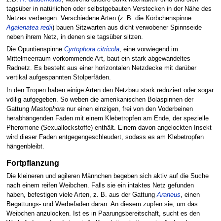
tagsüber in natürlichen oder selbstgebauten Verstecken in der Nähe des
Netzes verbergen. Verschiedene Arten (z. B. die Körbchenspinne
Agalenatea redii
) bauen Sitzwarten aus dicht verwobener Spinnseide
neben ihrem Netz, in denen sie tagsüber sitzen.
Die Opuntienspinne
Cyrtophora citricola
, eine vorwiegend im
Mittelmeerraum vorkommende Art, baut ein stark abgewandeltes
Radnetz. Es besteht aus einer horizontalen Netzdecke mit darüber
vertikal aufgespannten Stolperfäden.
In den Tropen haben einige Arten den Netzbau stark reduziert oder sogar
völlig aufgegeben. So weben die amerikanischen Bolaspinnen der
Gattung
Mastophora
nur einen einzigen, frei von den Voderbeinen
herabhängenden Faden mit einem Klebetropfen am Ende, der spezielle
Pheromone (Sexuallockstoffe) enthält. Einem davon angelockten Insekt
wird dieser Faden entgegengeschleudert, sodass es am Klebetropfen
hängenbleibt.
Fortpflanzung
Die kleineren und agileren Männchen begeben sich aktiv auf die Suche
nach einem reifen Weibchen. Falls sie ein intaktes Netz gefunden
haben, befestigen viele Arten, z. B. aus der Gattung
Araneus
, einen
Begattungs- und Werbefaden daran. An diesem zupfen sie, um das
Weibchen anzulocken. Ist es in Paarungsbereitschaft, sucht es den