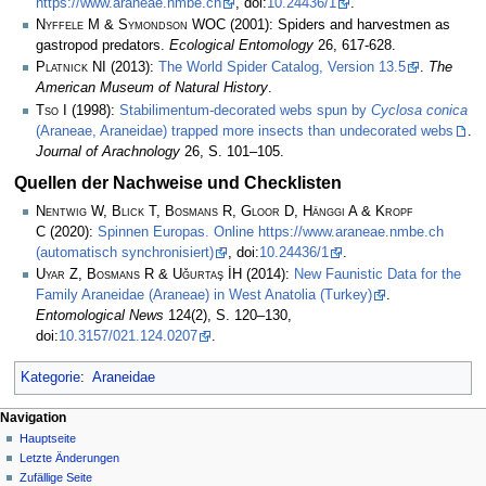
https://www.araneae.nmbe.ch
, doi:
10.24436/1
.
Nyffele M & Symondson WOC
(2001): Spiders and harvestmen as
gastropod predators.
Ecological Entomology
26, 617-628.
Platnick NI
(2013):
The World Spider Catalog, Version 13.5
.
The
American Museum of Natural History
.
Tso I
(1998):
Stabilimentum-decorated webs spun by
Cyclosa conica
(Araneae, Araneidae) trapped more insects than undecorated webs
.
Journal of Arachnology
26, S. 101–105.
Quellen der Nachweise und Checklisten
Nentwig W, Blick T, Bosmans R, Gloor D, Hänggi A & Kropf
C
(2020):
Spinnen Europas. Online https://www.araneae.nmbe.ch
(automatisch synchronisiert)
, doi:
10.24436/1
.
Uyar Z, Bosmans R & Uğurtaş İH
(2014):
New Faunistic Data for the
Family Araneidae (Araneae) in West Anatolia (Turkey)
.
Entomological News
124(2), S. 120–130,
doi:
10.3157/021.124.0207
.
Kategorie
:
Araneidae
Navigation
Hauptseite
Letzte Änderungen
Zufällige Seite