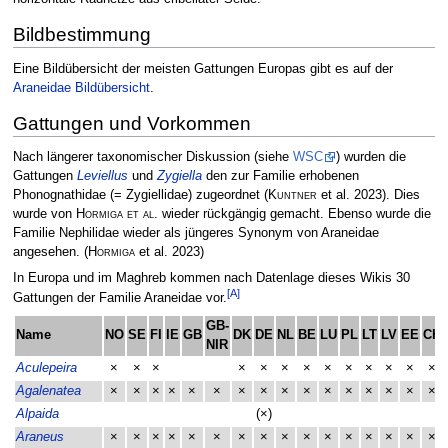
Bildbestimmung
Eine Bildübersicht der meisten Gattungen Europas gibt es auf der
Araneidae Bildübersicht
.
Gattungen und Vorkommen
Nach längerer taxonomischer Diskussion (siehe
WSC
) wurden die
Gattungen
Leviellus
und
Zygiella
den zur Familie erhobenen
Phonognathidae (= Zygiellidae) zugeordnet
(
Kuntner
et al. 2023)
. Dies
wurde von
Hormiga et al.
wieder rückgängig gemacht. Ebenso wurde die
Familie Nephilidae wieder als jüngeres Synonym von Araneidae
angesehen.
(
Hormiga
et al. 2023)
In Europa und im Maghreb kommen nach Datenlage dieses Wikis 30
[A]
Gattungen der Familie Araneidae vor.
GB-
Name
NO
SE
FI
IE
GB
DK
DE
NL
BE
LU
PL
LT
LV
EE
CH
NIR
Aculepeira
×
×
×
×
×
×
×
×
×
×
×
×
×
Agalenatea
×
×
×
×
×
×
×
×
×
×
×
×
×
×
×
×
Alpaida
(×)
Araneus
×
×
×
×
×
×
×
×
×
×
×
×
×
×
×
×