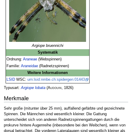
Argiope bruennichi
Systematik
Ordnung:
Araneae
(Webspinnen)
Familie:
Araneidae
(Radnetzspinnen)
Weitere Informationen
LSID
WSC:
urn:lsid:nmbe.ch:spidergen:01443
Typusart:
Argiope lobata
(
Audouin
, 1826)
Merkmale
Sehr große (mitunter über 25 mm), auffallend gefärbte und gezeichnete
Spinnen. Die Männchen sind wesentlich kleiner. Die Gattung
unterscheidet sich von anderen Radnetzspinnengattungen durch die
prokurve hintere Augenreihe (inbesondere bei den Weibchen), wenn von
dorsal betrachtet. Die vorderen Lateralaugen sind wesentlich kleiner als