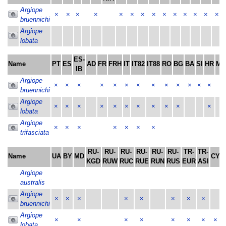
Argiope
×
×
×
×
×
×
×
×
×
×
×
×
×
×
bruennichi
Argiope
lobata
ES-
Name
PT
ES
AD
FR
FRH
IT
IT82
IT88
RO
BG
BA
SI
HR
ME
IB
Argiope
×
×
×
×
×
×
×
×
×
×
×
×
×
×
bruennichi
Argiope
×
×
×
×
×
×
×
×
×
×
×
×
lobata
Argiope
×
×
×
×
×
×
×
trifasciata
RU-
RU-
RU-
RU-
RU-
RU-
TR-
TR-
Name
UA
BY
MD
CY
KGD
RUW
RUC
RUE
RUN
RUS
EUR
ASI
Argiope
australis
Argiope
×
×
×
×
×
×
×
×
bruennichi
Argiope
×
×
×
×
×
×
×
×
lobata