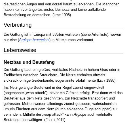
die restlichen Augen und von dorsal kaum zu erkennen. Die Männchen
haben kein verlängertes erstes Beinpaar und keine auffallende
Bestachelung an demselben.
(
Levy
1998)
Verbreitung
Die Gattung ist in Europa mit 3 Arten vertreten (siehe Artenliste), wovon
nur eine (
Argiope bruennichi
) in Mitteleuropa vorkommt.
Lebensweise
Netzbau und Beutefang
Die Gattung baut ein großes, vertikales Radnetz in hohem Gras oder in
Freiflächen zwischen Sträuchern. Die Netze enthalten oftmals
zickzackförmige Seidenbände, sogenannte Stabilimente
(
Levy
1998)
.
Ins Netz gelangte Beute wird in der Regel zuerst eingewickelt
(sogenannte „wrap attack”), bevor ein Giftbiss erfolgt. Erst dann wird das
Beutetier aus dem Netz geschnitten, zur Netzmitte transportiert und
gefressen. Motten werden allerdings zuerst gebissen, wahrscheinlich,
um ein Flüchten aus dem Netz (durch ablösende Flügelschuppen) zu
verhindern. Mithilfe der „wrap attack” kann
Argiope
auch wehrhafte
Beutetiere überwältigen.
(
Foelix
2011)