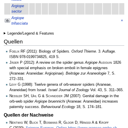
Argiope
sector
Argiope
×
trifasciata
Legende/Legend & Features
Quellen
Foelix RF
(2011): Biology of Spiders.
Oxford Thieme
. 3. Auflage.
ISBN 978-0199734825, 419 S.
Jäger P
(2012): A review on the spider genus
Argiope
Audouin
1826
with special emphasis on broken emboli in female epigynes
(Araneae: Araneidae: Argiopinae).
Beiträge zur Araneologie
7, S.
272–331.
Levy G
(1998): Twelve genera of orb-weaver spiders (Araneae,
Araneidae) from Israel.
Israel Journal of Zoology
Vol. 43, S. 311–365.
Nessler SH, Uhl G & Schneider JM
(2007): Genital damage in the
orb-web spider
Argiope bruennichi
(Araneae: Araneidae) increases
paternity success.
Behavioural Ecology
18, S. 174–181.
Quellen der Nachweise
Nentwig W, Blick T, Bosmans R, Gloor D, Hänggi A & Kropf
C
(2020):
Spinnen Europas. Online https://www.araneae.nmbe.ch