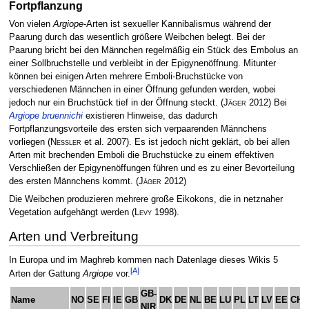
Fortpflanzung
Von vielen
Argiope
-Arten ist sexueller Kannibalismus während der
Paarung durch das wesentlich größere Weibchen belegt. Bei der
Paarung bricht bei den Männchen regelmäßig ein Stück des Embolus an
einer Sollbruchstelle und verbleibt in der Epigynenöffnung. Mitunter
können bei einigen Arten mehrere Emboli-Bruchstücke von
verschiedenen Männchen in einer Öffnung gefunden werden, wobei
jedoch nur ein Bruchstück tief in der Öffnung steckt.
(
Jäger
2012)
Bei
Argiope bruennichi
existieren Hinweise, das dadurch
Fortpflanzungsvorteile des ersten sich verpaarenden Männchens
vorliegen
(
Nessler
et al. 2007)
. Es ist jedoch nicht geklärt, ob bei allen
Arten mit brechenden Emboli die Bruchstücke zu einem effektiven
Verschließen der Epigynenöffungen führen und es zu einer Bevorteilung
des ersten Männchens kommt.
(
Jäger
2012)
Die Weibchen produzieren mehrere große Eikokons, die in netznaher
Vegetation aufgehängt werden
(
Levy
1998)
.
Arten und Verbreitung
In Europa und im Maghreb kommen nach Datenlage dieses Wikis 5
[A]
Arten der Gattung
Argiope
vor.
GB-
Name
NO
SE
FI
IE
GB
DK
DE
NL
BE
LU
PL
LT
LV
EE
CH
NIR