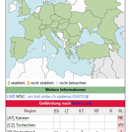
etabliert,
nicht etabliert,
nicht betrachtet
Weitere Informationen
LSID
WSC:
urn:lsid:nmbe.ch:spidersp:034231
Gefährdung nach
Roter Liste
Region
BS
LT
KT
RF
R
RL
NE
[AT] Kärnten
VU
[CZ] Tschechien
2