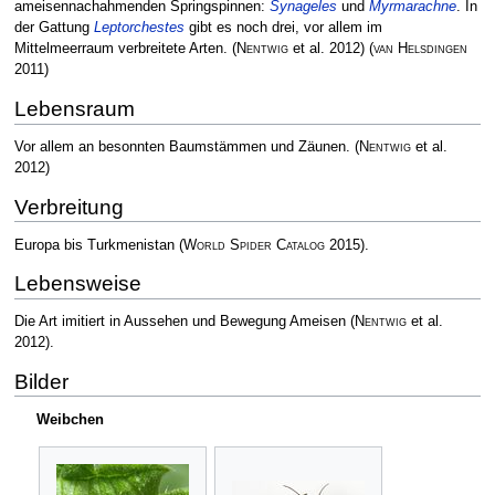
ameisennachahmenden Springspinnen:
Synageles
und
Myrmarachne
. In
der Gattung
Leptorchestes
gibt es noch drei, vor allem im
Mittelmeerraum verbreitete Arten.
(
Nentwig
et al. 2012)
(
van Helsdingen
2011)
Lebensraum
Vor allem an besonnten Baumstämmen und Zäunen.
(
Nentwig
et al.
2012)
Verbreitung
Europa bis Turkmenistan
(
World Spider Catalog
2015)
.
Lebensweise
Die Art imitiert in Aussehen und Bewegung Ameisen
(
Nentwig
et al.
2012)
.
Bilder
Weibchen