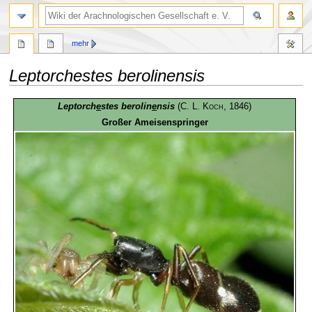
mehr
Leptorchestes berolinensis
Zur
Zur
Leptorch
e
stes berolin
e
nsis
(
C. L. Koch
, 1846)
Navigation
Suche
Großer Ameisenspringer
springen
springen