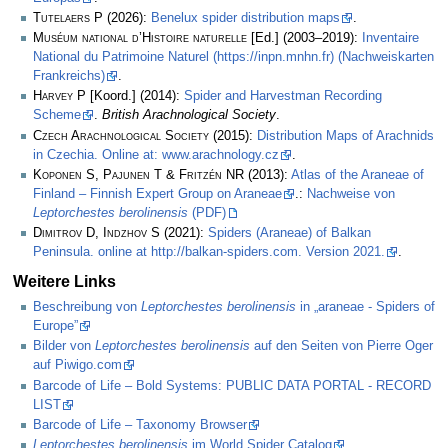
Tutelaers P
(2026):
Benelux spider distribution maps
.
Muséum national d’Histoire naturelle
[Ed.] (2003–2019):
Inventaire
National du Patrimoine Naturel (https://inpn.mnhn.fr) (Nachweiskarten
Frankreichs)
.
Harvey P
[Koord.] (2014):
Spider and Harvestman Recording
Scheme
.
British Arachnological Society
.
Czech Arachnological Society
(2015):
Distribution Maps of Arachnids
in Czechia. Online at: www.arachnology.cz
.
Koponen S, Pajunen T & Fritzén NR
(2013):
Atlas of the Araneae of
Finland – Finnish Expert Group on Araneae
.:
Nachweise von
Leptorchestes berolinensis
(PDF)
Dimitrov D, Indzhov S
(2021):
Spiders (Araneae) of Balkan
Peninsula. online at http://balkan-spiders.com. Version 2021.
.
Weitere Links
Beschreibung von
Leptorchestes berolinensis
in „araneae - Spiders of
Europe”
Bilder von
Leptorchestes berolinensis
auf den Seiten von Pierre Oger
auf Piwigo.com
Barcode of Life – Bold Systems: PUBLIC DATA PORTAL - RECORD
LIST
Barcode of Life – Taxonomy Browser
Leptorchestes berolinensis
im World Spider Catalog