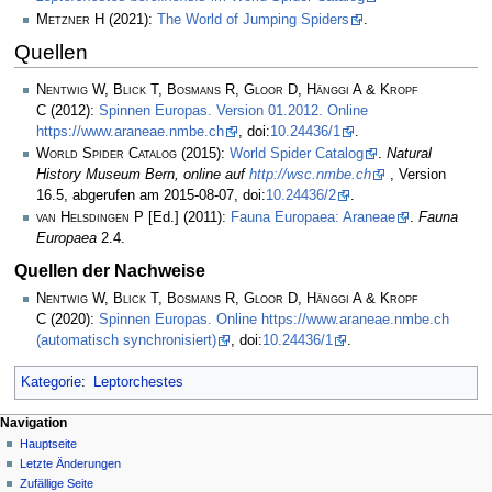
Metzner H
(2021):
The World of Jumping Spiders
.
Quellen
Nentwig W, Blick T, Bosmans R, Gloor D, Hänggi A & Kropf
C
(2012):
Spinnen Europas. Version 01.2012. Online
https://www.araneae.nmbe.ch
, doi:
10.24436/1
.
World Spider Catalog
(2015):
World Spider Catalog
.
Natural
History Museum Bern, online auf
http://wsc.nmbe.ch
, Version
16.5, abgerufen am 2015-08-07, doi:
10.24436/2
.
van Helsdingen P
[Ed.] (2011):
Fauna Europaea: Araneae
.
Fauna
Europaea
2.4.
Quellen der Nachweise
Nentwig W, Blick T, Bosmans R, Gloor D, Hänggi A & Kropf
C
(2020):
Spinnen Europas. Online https://www.araneae.nmbe.ch
(automatisch synchronisiert)
, doi:
10.24436/1
.
Kategorie
:
Leptorchestes
Navigation
Hauptseite
Letzte Änderungen
Zufällige Seite