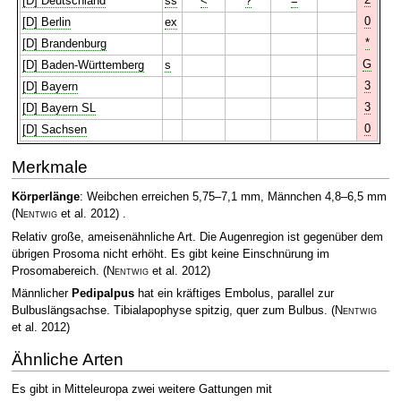
[D] Deutschland
ss
<
?
=
0
[D] Berlin
ex
*
[D] Brandenburg
G
[D] Baden-Württemberg
s
3
[D] Bayern
3
[D] Bayern SL
0
[D] Sachsen
Merkmale
Körperlänge
: Weibchen erreichen 5,75–7,1 mm, Männchen 4,8–6,5 mm
(
Nentwig
et al. 2012)
.
Relativ große, ameisenähnliche Art. Die Augenregion ist gegenüber dem
übrigen Prosoma nicht erhöht. Es gibt keine Einschnürung im
Prosomabereich.
(
Nentwig
et al. 2012)
Männlicher
Pedipalpus
hat ein kräftiges Embolus, parallel zur
Bulbuslängsachse. Tibialapophyse spitzig, quer zum Bulbus.
(
Nentwig
et al. 2012)
Ähnliche Arten
Es gibt in Mitteleuropa zwei weitere Gattungen mit