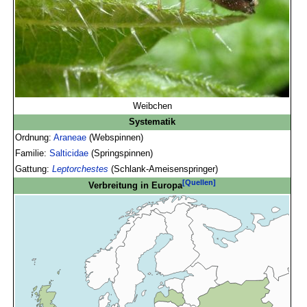
Weibchen
Systematik
Ordnung:
Araneae
(Webspinnen)
Familie:
Salticidae
(Springspinnen)
Gattung:
Leptorchestes
(Schlank-Ameisenspringer)
[Quellen]
Verbreitung in Europa