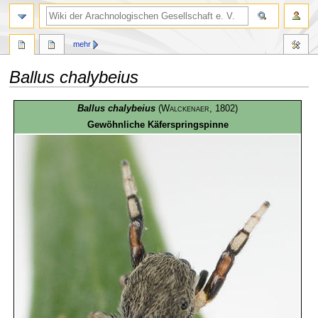
mehr
Ballus chalybeius
Zur
Zur
Ballus chalybeius
(
Walckenaer
, 1802)
Navigation
Suche
Gewöhnliche Käferspringspinne
springen
springen