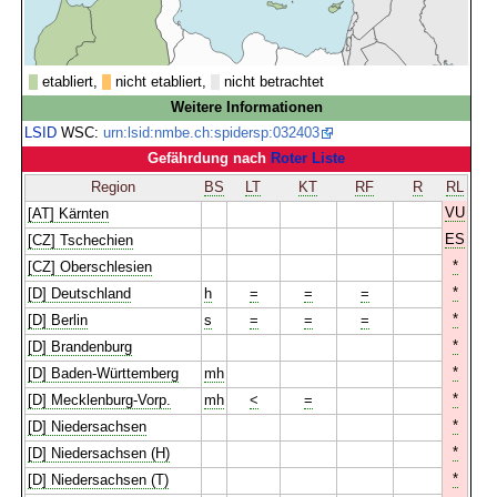
etabliert,
nicht etabliert,
nicht betrachtet
Weitere Informationen
LSID
WSC:
urn:lsid:nmbe.ch:spidersp:032403
Gefährdung nach
Roter Liste
Region
BS
LT
KT
RF
R
RL
VU
[AT] Kärnten
ES
[CZ] Tschechien
*
[CZ] Oberschlesien
*
[D] Deutschland
h
=
=
=
*
[D] Berlin
s
=
=
=
*
[D] Brandenburg
*
[D] Baden-Württemberg
mh
*
[D] Mecklenburg-Vorp.
mh
<
=
*
[D] Niedersachsen
*
[D] Niedersachsen (H)
*
[D] Niedersachsen (T)