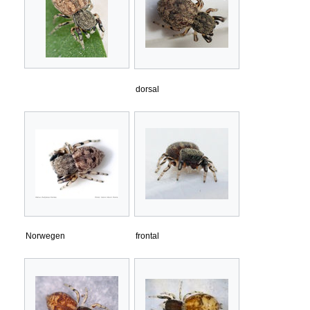
dorsal
Norwegen
frontal