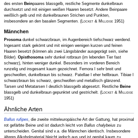
des ersten
Bein
paares blassgelb, restliche Segmente dunkelbraun
durchsetzt und mit einigen weißen Haaren besetzt. Andere Beinpaare
weißlich gelb und mit dunkelbraunen Strichen und Punkten,
insbesondere an den basalen Segmenten.
(
Locket & Millidge
1951)
Männchen
Prosoma
dunkel schwarzbraun, im Augenbereich tiefschwarz werdend.
Ingesamt stark gekörnt und mit einigen wenigen kurzen und feinen
Haaren besetzt (können als zwei Längsbänder ausgeprägt sein, siehe
Bilder).
Opisthosoma
sehr dunkel rotbraun (im lebenden Tier fast
schwarz), hinten weniger dunkel. Besonders im vorderen Bereich
runzelig und insgesamt kaum gezeichnet. Femora I sehr breit und
geschwollen, dunkelbraun bis schwarz. Patellae I eher hellbraun. Tibiae I
schwarzbraun bis schwarz, geschwollen und metallisch glänzend.
Tarsen und Metatarsen I deutlich blassgelb abgesetzt. Restliche
Beine
blassgelb und dunkelbraun gepunktet und gestrichelt.
(
Locket & Millidge
1951)
Ähnliche Arten
Ballus rufipes
, die zweite mitteleuropäische Art der Gattung, hat proximal
rot gefärbte Beine und ist dadurch leicht von
Ballus chalybeius
zu
unterscheiden. Genital sind v.a. die Männchen identisch. Insbesondere
älteres Alkoholmaterial bleicht jedoch aus und ist genital kaum zu