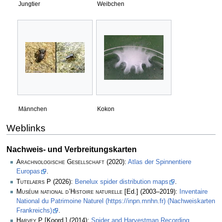
Jungtier
Weibchen
Männchen
Kokon
Weblinks
Nachweis- und Verbreitungskarten
Arachnologische Gesellschaft
(2020):
Atlas der Spinnentiere
Europas
.
Tutelaers P
(2026):
Benelux spider distribution maps
.
Muséum national d’Histoire naturelle
[Ed.] (2003–2019):
Inventaire
National du Patrimoine Naturel (https://inpn.mnhn.fr) (Nachweiskarten
Frankreichs)
.
Harvey P
[Koord.] (2014):
Spider and Harvestman Recording