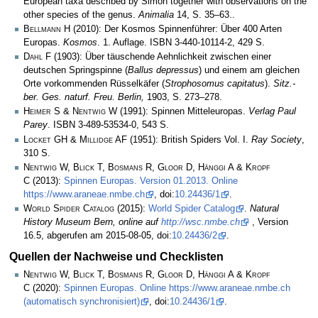
European taxa described by Simon together with observations on the
other species of the genus.
Animalia
14, S. 35–63..
Bellmann H
(2010): Der Kosmos Spinnenführer: Über 400 Arten
Europas.
Kosmos
. 1. Auflage. ISBN 3-440-10114-2, 429 S.
Dahl F
(1903): Über täuschende Aehnlichkeit zwischen einer
deutschen Springspinne (
Ballus depressus
) und einem am gleichen
Orte vorkommenden Rüsselkäfer (
Strophosomus capitatus
).
Sitz.-
ber. Ges. naturf. Freu. Berlin,
1903, S. 273–278.
Heimer S & Nentwig W
(1991): Spinnen Mitteleuropas.
Verlag Paul
Parey
. ISBN 3-489-53534-0, 543 S.
Locket GH & Millidge AF
(1951): British Spiders Vol. I.
Ray Society
,
310 S.
Nentwig W, Blick T, Bosmans R, Gloor D, Hänggi A & Kropf
C
(2013):
Spinnen Europas. Version 01.2013. Online
https://www.araneae.nmbe.ch
, doi:
10.24436/1
.
World Spider Catalog
(2015):
World Spider Catalog
.
Natural
History Museum Bern, online auf
http://wsc.nmbe.ch
, Version
16.5, abgerufen am 2015-08-05, doi:
10.24436/2
.
Quellen der Nachweise und Checklisten
Nentwig W, Blick T, Bosmans R, Gloor D, Hänggi A & Kropf
C
(2020):
Spinnen Europas. Online https://www.araneae.nmbe.ch
(automatisch synchronisiert)
, doi:
10.24436/1
.