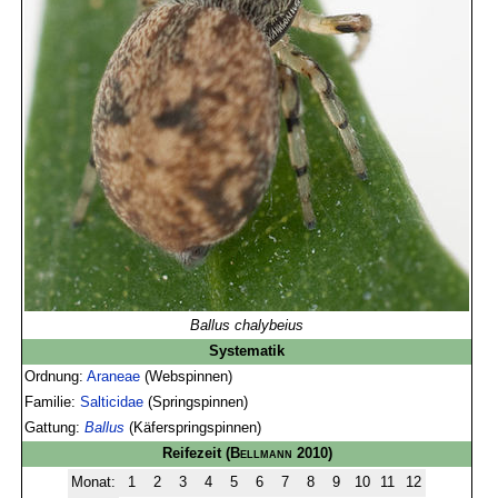
Ballus chalybeius
Systematik
Ordnung:
Araneae
(Webspinnen)
Familie:
Salticidae
(Springspinnen)
Gattung:
Ballus
(Käferspringspinnen)
Reifezeit
(
Bellmann
2010)
Monat:
1
2
3
4
5
6
7
8
9
10
11
12