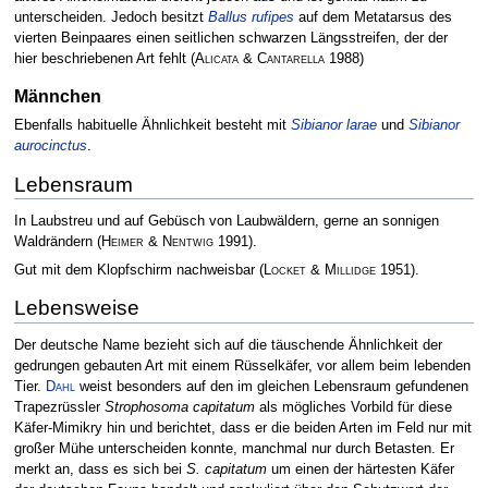
unterscheiden. Jedoch besitzt
Ballus rufipes
auf dem Metatarsus des
vierten Beinpaares einen seitlichen schwarzen Längsstreifen, der der
hier beschriebenen Art fehlt
(
Alicata & Cantarella
1988)
Männchen
Ebenfalls habituelle Ähnlichkeit besteht mit
Sibianor larae
und
Sibianor
aurocinctus
.
Lebensraum
In Laubstreu und auf Gebüsch von Laubwäldern, gerne an sonnigen
Waldrändern
(
Heimer & Nentwig
1991)
.
Gut mit dem Klopfschirm nachweisbar
(
Locket & Millidge
1951)
.
Lebensweise
Der deutsche Name bezieht sich auf die täuschende Ähnlichkeit der
gedrungen gebauten Art mit einem Rüsselkäfer, vor allem beim lebenden
Tier.
Dahl
weist besonders auf den im gleichen Lebensraum gefundenen
Trapezrüssler
Strophosoma capitatum
als mögliches Vorbild für diese
Käfer-Mimikry hin und berichtet, dass er die beiden Arten im Feld nur mit
großer Mühe unterscheiden konnte, manchmal nur durch Betasten. Er
merkt an, dass es sich bei
S. capitatum
um einen der härtesten Käfer