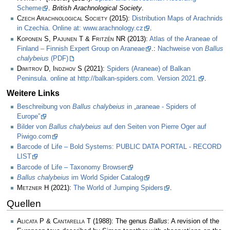
Scheme
.
British Arachnological Society
.
Czech Arachnological Society
(2015):
Distribution Maps of Arachnids
in Czechia. Online at: www.arachnology.cz
.
Koponen S, Pajunen T & Fritzén NR
(2013):
Atlas of the Araneae of
Finland – Finnish Expert Group on Araneae
.:
Nachweise von
Ballus
chalybeius
(PDF)
Dimitrov D, Indzhov S
(2021):
Spiders (Araneae) of Balkan
Peninsula. online at http://balkan-spiders.com. Version 2021.
.
Weitere Links
Beschreibung von
Ballus chalybeius
in „araneae - Spiders of
Europe”
Bilder von
Ballus chalybeius
auf den Seiten von Pierre Oger auf
Piwigo.com
Barcode of Life – Bold Systems: PUBLIC DATA PORTAL - RECORD
LIST
Barcode of Life – Taxonomy Browser
Ballus chalybeius
im World Spider Catalog
Metzner H
(2021):
The World of Jumping Spiders
.
Quellen
Alicata P & Cantarella T
(1988): The genus
Ballus
: A revision of the