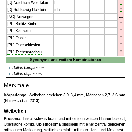
*
[D] Nordrhein-Westfalen
h
=
=
=
*
[D] Schleswig-Holstein
mh
=
=
=
LC
[NO] Norwegen
*
[PL] Bielitz-Biala
*
[PL] Kattowitz
*
[PL] Opole
*
[PL] Oberschlesien
*
[PL] Tschenstochau
Synonyme und weitere Kombinationen
Ballus biimpressus
Ballus depressus
Merkmale
Körperlänge
: Weibchen erreichen 3,0–3,4 mm, Männchen 2,7–3,6 mm
(
Nentwig
et al. 2013)
.
Weibchen
Prosoma
dunkel schwarzbraun und mit einigen weißen Haaren besetzt,
Oberfläche körnig.
Opisthosoma
blassgelb mit einer zentral gelegenen
rotbraunen Markierung, seitlich ebenfalls rotbraun. Tarsi und Metatarsi