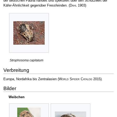
der deutschen Fauna handelt und spekuliert über den Schutzwert der
Käfer-Ähnlichkeit gegenüber Fressfeinden.
(
Dahl
1903)
Strophosoma capitatum
Verbreitung
Europa, Nordafrika bis Zentralasien
(
World Spider Catalog
2015)
.
Bilder
Weibchen