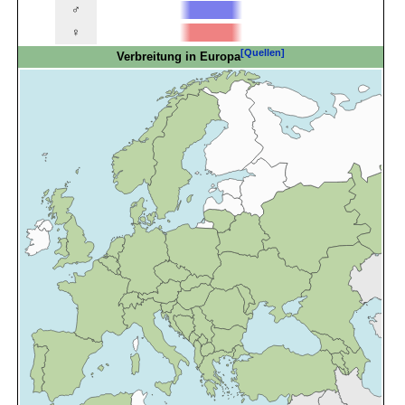
♂
♀
[Quellen]
Verbreitung in Europa