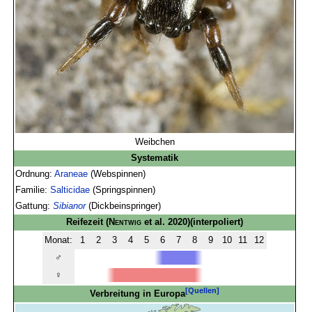
Weibchen
Systematik
Ordnung:
Araneae
(Webspinnen)
Familie:
Salticidae
(Springspinnen)
Gattung:
Sibianor
(Dickbeinspringer)
Reifezeit
(
Nentwig
et al. 2020)
(interpoliert)
Monat:
1
2
3
4
5
6
7
8
9
10
11
12
♂
♀
[Quellen]
Verbreitung in Europa