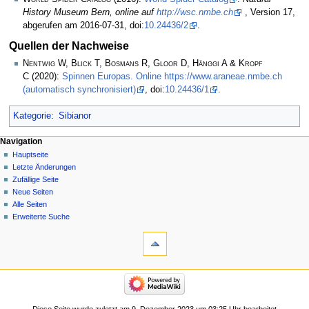
History Museum Bern, online auf
http://wsc.nmbe.ch
, Version 17,
abgerufen am 2016-07-31, doi:
10.24436/2
.
Quellen der Nachweise
Nentwig W, Blick T, Bosmans R, Gloor D, Hänggi A & Kropf
C
(2020):
Spinnen Europas. Online https://www.araneae.nmbe.ch
(automatisch synchronisiert)
, doi:
10.24436/1
.
Kategorie
:
Sibianor
Navigation
Hauptseite
Letzte Änderungen
Zufällige Seite
Neue Seiten
Alle Seiten
Erweiterte Suche
Diese Seite wurde zuletzt am 9. Dezember 2023 um 03:25 Uhr bearbeitet.