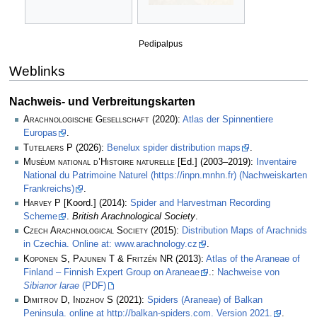
Pedipalpus
Weblinks
Nachweis- und Verbreitungskarten
Arachnologische Gesellschaft
(2020):
Atlas der Spinnentiere
Europas
.
Tutelaers P
(2026):
Benelux spider distribution maps
.
Muséum national d’Histoire naturelle
[Ed.] (2003–2019):
Inventaire
National du Patrimoine Naturel (https://inpn.mnhn.fr) (Nachweiskarten
Frankreichs)
.
Harvey P
[Koord.] (2014):
Spider and Harvestman Recording
Scheme
.
British Arachnological Society
.
Czech Arachnological Society
(2015):
Distribution Maps of Arachnids
in Czechia. Online at: www.arachnology.cz
.
Koponen S, Pajunen T & Fritzén NR
(2013):
Atlas of the Araneae of
Finland – Finnish Expert Group on Araneae
.:
Nachweise von
Sibianor larae
(PDF)
Dimitrov D, Indzhov S
(2021):
Spiders (Araneae) of Balkan
Peninsula. online at http://balkan-spiders.com. Version 2021.
.