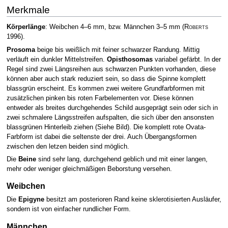
Merkmale
Körperlänge
: Weibchen 4–6 mm, bzw. Männchen 3–5 mm
(
Roberts
1996)
.
Prosoma
beige bis weißlich mit feiner schwarzer Randung. Mittig
verläuft ein dunkler Mittelstreifen.
Opisthosomas
variabel gefärbt. In der
Regel sind zwei Längsreihen aus schwarzen Punkten vorhanden, diese
können aber auch stark reduziert sein, so dass die Spinne komplett
blassgrün erscheint. Es kommen zwei weitere Grundfarbformen mit
zusätzlichen pinken bis roten Farbelementen vor. Diese können
entweder als breites durchgehendes Schild ausgeprägt sein oder sich in
zwei schmalere Längsstreifen aufspalten, die sich über den ansonsten
blassgrünen Hinterleib ziehen (Siehe Bild). Die komplett rote Ovata-
Farbform ist dabei die seltenste der drei. Auch Übergangsformen
zwischen den letzen beiden sind möglich.
Die
Beine
sind sehr lang, durchgehend geblich und mit einer langen,
mehr oder weniger gleichmäßigen Beborstung versehen.
Weibchen
Die
Epigyne
besitzt am posterioren Rand keine sklerotisierten Ausläufer,
sondern ist von einfacher rundlicher Form.
Männchen