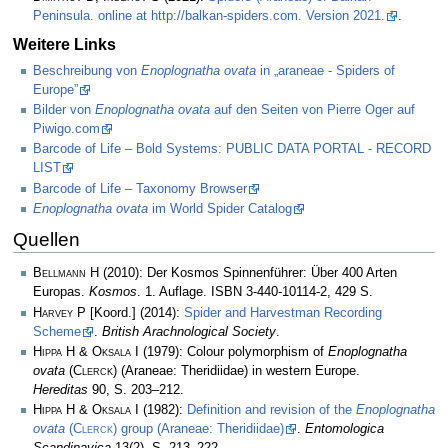
Peninsula. online at http://balkan-spiders.com. Version 2021.
.
Weitere Links
Beschreibung von
Enoplognatha ovata
in „araneae - Spiders of
Europe”
Bilder von
Enoplognatha ovata
auf den Seiten von Pierre Oger auf
Piwigo.com
Barcode of Life – Bold Systems: PUBLIC DATA PORTAL - RECORD
LIST
Barcode of Life – Taxonomy Browser
Enoplognatha ovata
im World Spider Catalog
Quellen
Bellmann H
(2010): Der Kosmos Spinnenführer: Über 400 Arten
Europas.
Kosmos
. 1. Auflage. ISBN 3-440-10114-2, 429 S.
Harvey P
[Koord.] (2014):
Spider and Harvestman Recording
Scheme
.
British Arachnological Society
.
Hippa H & Oksala I
(1979): Colour polymorphism of
Enoplognatha
ovata
(
Clerck
) (Araneae: Theridiidae) in western Europe.
Hereditas
90, S. 203–212.
Hippa H & Oksala I
(1982):
Definition and revision of the
Enoplognatha
ovata
(
Clerck
) group (Araneae: Theridiidae)
.
Entomologica