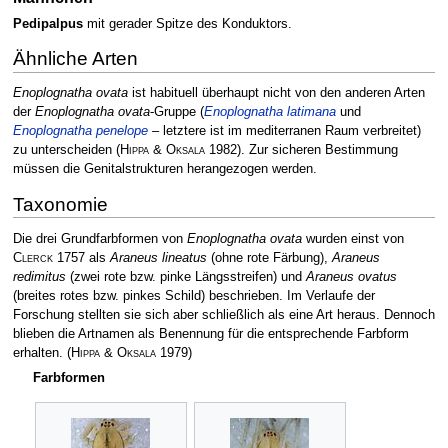
Pedipalpus
mit gerader Spitze des Konduktors.
Ähnliche Arten
Enoplognatha ovata
ist habituell überhaupt nicht von den anderen Arten
der
Enoplognatha ovata
-Gruppe (
Enoplognatha latimana
und
Enoplognatha penelope
– letztere ist im mediterranen Raum verbreitet)
zu unterscheiden
(
Hippa & Oksala
1982)
. Zur sicheren Bestimmung
müssen die Genitalstrukturen herangezogen werden.
Taxonomie
Die drei Grundfarbformen von
Enoplognatha ovata
wurden einst von
Clerck
1757 als
Araneus lineatus
(ohne rote Färbung),
Araneus
redimitus
(zwei rote bzw. pinke Längsstreifen) und
Araneus ovatus
(breites rotes bzw. pinkes Schild) beschrieben. Im Verlaufe der
Forschung stellten sie sich aber schließlich als eine Art heraus. Dennoch
blieben die Artnamen als Benennung für die entsprechende Farbform
erhalten.
(
Hippa & Oksala
1979)
Farbformen