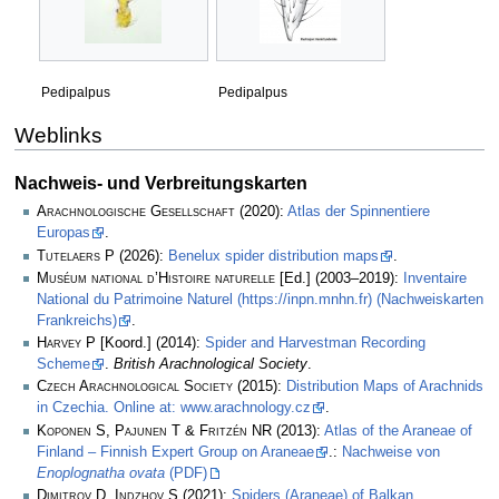
Pedipalpus
Pedipalpus
Weblinks
Nachweis- und Verbreitungskarten
Arachnologische Gesellschaft
(2020):
Atlas der Spinnentiere
Europas
.
Tutelaers P
(2026):
Benelux spider distribution maps
.
Muséum national d’Histoire naturelle
[Ed.] (2003–2019):
Inventaire
National du Patrimoine Naturel (https://inpn.mnhn.fr) (Nachweiskarten
Frankreichs)
.
Harvey P
[Koord.] (2014):
Spider and Harvestman Recording
Scheme
.
British Arachnological Society
.
Czech Arachnological Society
(2015):
Distribution Maps of Arachnids
in Czechia. Online at: www.arachnology.cz
.
Koponen S, Pajunen T & Fritzén NR
(2013):
Atlas of the Araneae of
Finland – Finnish Expert Group on Araneae
.:
Nachweise von
Enoplognatha ovata
(PDF)
Dimitrov D, Indzhov S
(2021):
Spiders (Araneae) of Balkan