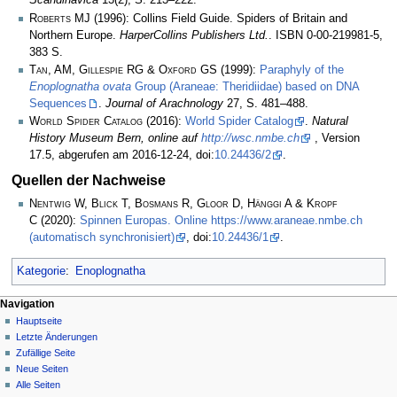
Scandinavica
13(2), S. 213–222.
Roberts MJ
(1996): Collins Field Guide. Spiders of Britain and
Northern Europe.
HarperCollins Publishers Ltd.
. ISBN 0-00-219981-5,
383 S.
Tan, AM, Gillespie RG & Oxford GS
(1999):
Paraphyly of the
Enoplognatha ovata
Group (Araneae: Theridiidae) based on DNA
Sequences
.
Journal of Arachnology
27, S. 481–488.
World Spider Catalog
(2016):
World Spider Catalog
.
Natural
History Museum Bern, online auf
http://wsc.nmbe.ch
, Version
17.5, abgerufen am 2016-12-24, doi:
10.24436/2
.
Quellen der Nachweise
Nentwig W, Blick T, Bosmans R, Gloor D, Hänggi A & Kropf
C
(2020):
Spinnen Europas. Online https://www.araneae.nmbe.ch
(automatisch synchronisiert)
, doi:
10.24436/1
.
Kategorie
:
Enoplognatha
Navigation
Hauptseite
Letzte Änderungen
Zufällige Seite
Neue Seiten
Alle Seiten