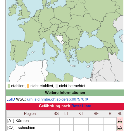
etabliert,
nicht etabliert,
nicht betrachtet
Weitere Informationen
LSID
WSC:
urn:lsid:nmbe.ch:spidersp:007578
Gefährdung nach
Roter Liste
Region
BS
LT
KT
RF
R
RL
LC
[AT] Kärnten
ES
[CZ] Tschechien