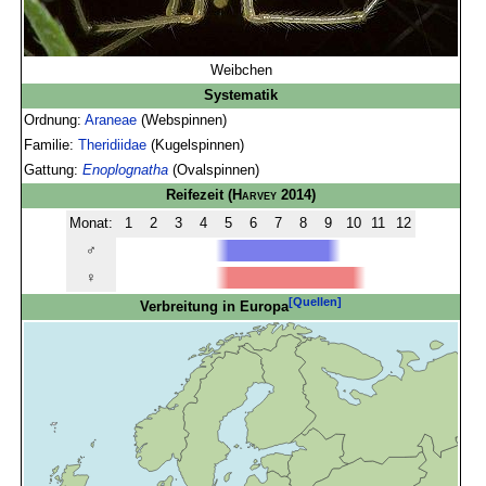
Weibchen
Systematik
Ordnung:
Araneae
(Webspinnen)
Familie:
Theridiidae
(Kugelspinnen)
Gattung:
Enoplognatha
(Ovalspinnen)
Reifezeit
(
Harvey
2014)
Monat:
1
2
3
4
5
6
7
8
9
10
11
12
♂
♀
[Quellen]
Verbreitung in Europa