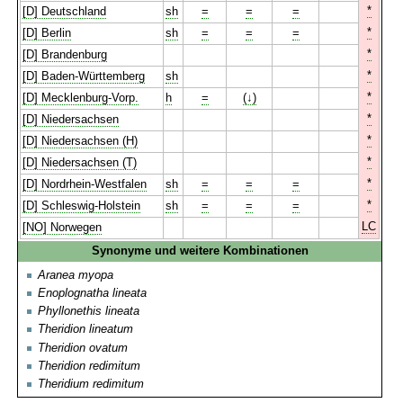
*
[D] Deutschland
sh
=
=
=
*
[D] Berlin
sh
=
=
=
*
[D] Brandenburg
*
[D] Baden-Württemberg
sh
*
[D] Mecklenburg-Vorp.
h
=
(↓)
*
[D] Niedersachsen
*
[D] Niedersachsen (H)
*
[D] Niedersachsen (T)
*
[D] Nordrhein-Westfalen
sh
=
=
=
*
[D] Schleswig-Holstein
sh
=
=
=
LC
[NO] Norwegen
Synonyme und weitere Kombinationen
Aranea myopa
Enoplognatha lineata
Phyllonethis lineata
Theridion lineatum
Theridion ovatum
Theridion redimitum
Theridium redimitum