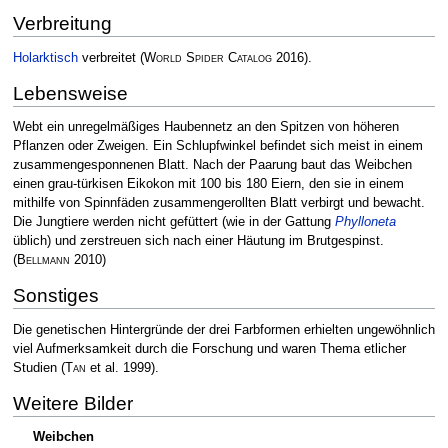
Verbreitung
Holarktisch
verbreitet
(
World Spider Catalog
2016)
.
Lebensweise
Webt ein unregelmäßiges Haubennetz an den Spitzen von höheren
Pflanzen oder Zweigen. Ein Schlupfwinkel befindet sich meist in einem
zusammengesponnenen Blatt. Nach der Paarung baut das Weibchen
einen grau-türkisen Eikokon mit 100 bis 180 Eiern, den sie in einem
mithilfe von Spinnfäden zusammengerollten Blatt verbirgt und bewacht.
Die Jungtiere werden nicht gefüttert (wie in der Gattung
Phylloneta
üblich) und zerstreuen sich nach einer Häutung im Brutgespinst.
(
Bellmann
2010)
Sonstiges
Die genetischen Hintergründe der drei Farbformen erhielten ungewöhnlich
viel Aufmerksamkeit durch die Forschung und waren Thema etlicher
Studien
(
Tan
et al. 1999)
.
Weitere Bilder
Weibchen