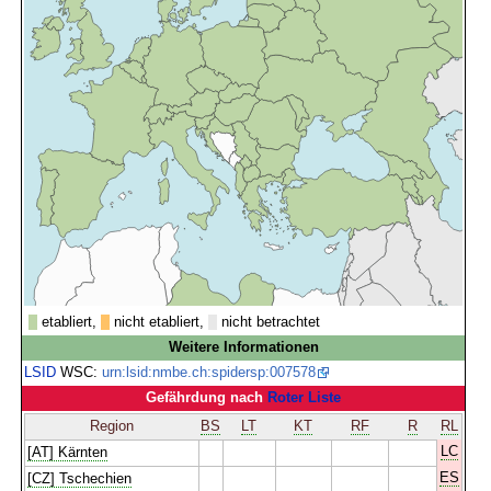
etabliert,
nicht etabliert,
nicht betrachtet
Weitere Informationen
LSID
WSC:
urn:lsid:nmbe.ch:spidersp:007578
Gefährdung nach
Roter Liste
Region
BS
LT
KT
RF
R
RL
LC
[AT] Kärnten
ES
[CZ] Tschechien