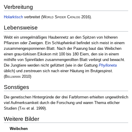
Verbreitung
Holarktisch
verbreitet
(
World Spider Catalog
2016)
.
Lebensweise
Webt ein unregelmäßiges Haubennetz an den Spitzen von höheren
Pflanzen oder Zweigen. Ein Schlupfwinkel befindet sich meist in einem
zusammengesponnenen Blatt. Nach der Paarung baut das Weibchen
einen grau-türkisen Eikokon mit 100 bis 180 Eiern, den sie in einem
mithilfe von Spinnfäden zusammengerollten Blatt verbirgt und bewacht.
Die Jungtiere werden nicht gefüttert (wie in der Gattung
Phylloneta
üblich) und zerstreuen sich nach einer Häutung im Brutgespinst.
(
Bellmann
2010)
Sonstiges
Die genetischen Hintergründe der drei Farbformen erhielten ungewöhnlich
viel Aufmerksamkeit durch die Forschung und waren Thema etlicher
Studien
(
Tan
et al. 1999)
.
Weitere Bilder
Weibchen