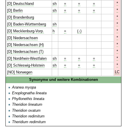
*
[D] Deutschland
sh
=
=
=
*
[D] Berlin
sh
=
=
=
*
[D] Brandenburg
*
[D] Baden-Württemberg
sh
*
[D] Mecklenburg-Vorp.
h
=
(↓)
*
[D] Niedersachsen
*
[D] Niedersachsen (H)
*
[D] Niedersachsen (T)
*
[D] Nordrhein-Westfalen
sh
=
=
=
*
[D] Schleswig-Holstein
sh
=
=
=
LC
[NO] Norwegen
Synonyme und weitere Kombinationen
Aranea myopa
Enoplognatha lineata
Phyllonethis lineata
Theridion lineatum
Theridion ovatum
Theridion redimitum
Theridium redimitum