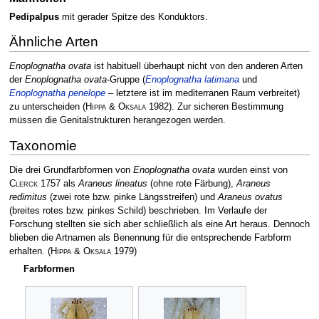
Pedipalpus
mit gerader Spitze des Konduktors.
Ähnliche Arten
Enoplognatha ovata
ist habituell überhaupt nicht von den anderen Arten
der
Enoplognatha ovata
-Gruppe (
Enoplognatha latimana
und
Enoplognatha penelope
– letztere ist im mediterranen Raum verbreitet)
zu unterscheiden
(
Hippa & Oksala
1982)
. Zur sicheren Bestimmung
müssen die Genitalstrukturen herangezogen werden.
Taxonomie
Die drei Grundfarbformen von
Enoplognatha ovata
wurden einst von
Clerck
1757 als
Araneus lineatus
(ohne rote Färbung),
Araneus
redimitus
(zwei rote bzw. pinke Längsstreifen) und
Araneus ovatus
(breites rotes bzw. pinkes Schild) beschrieben. Im Verlaufe der
Forschung stellten sie sich aber schließlich als eine Art heraus. Dennoch
blieben die Artnamen als Benennung für die entsprechende Farbform
erhalten.
(
Hippa & Oksala
1979)
Farbformen