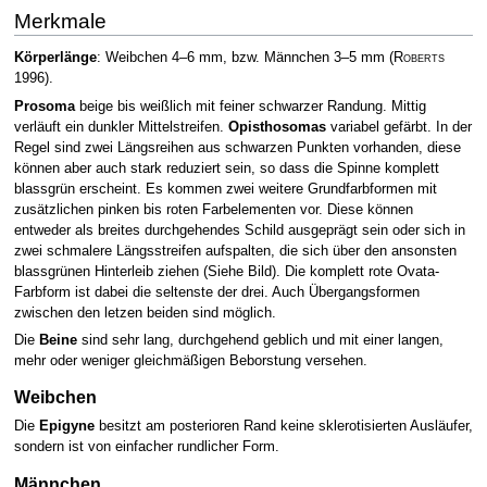
Merkmale
Körperlänge
: Weibchen 4–6 mm, bzw. Männchen 3–5 mm
(
Roberts
1996)
.
Prosoma
beige bis weißlich mit feiner schwarzer Randung. Mittig
verläuft ein dunkler Mittelstreifen.
Opisthosomas
variabel gefärbt. In der
Regel sind zwei Längsreihen aus schwarzen Punkten vorhanden, diese
können aber auch stark reduziert sein, so dass die Spinne komplett
blassgrün erscheint. Es kommen zwei weitere Grundfarbformen mit
zusätzlichen pinken bis roten Farbelementen vor. Diese können
entweder als breites durchgehendes Schild ausgeprägt sein oder sich in
zwei schmalere Längsstreifen aufspalten, die sich über den ansonsten
blassgrünen Hinterleib ziehen (Siehe Bild). Die komplett rote Ovata-
Farbform ist dabei die seltenste der drei. Auch Übergangsformen
zwischen den letzen beiden sind möglich.
Die
Beine
sind sehr lang, durchgehend geblich und mit einer langen,
mehr oder weniger gleichmäßigen Beborstung versehen.
Weibchen
Die
Epigyne
besitzt am posterioren Rand keine sklerotisierten Ausläufer,
sondern ist von einfacher rundlicher Form.
Männchen