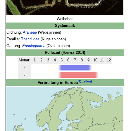
Weibchen
Systematik
Ordnung:
Araneae
(Webspinnen)
Familie:
Theridiidae
(Kugelspinnen)
Gattung:
Enoplognatha
(Ovalspinnen)
Reifezeit
(
Harvey
2014)
Monat:
1
2
3
4
5
6
7
8
9
10
11
12
♂
♀
[Quellen]
Verbreitung in Europa