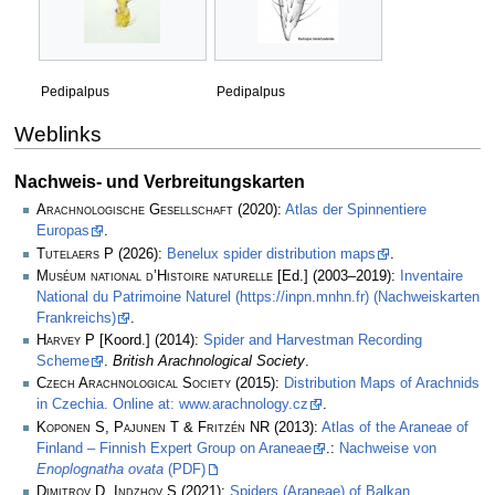
Pedipalpus
Pedipalpus
Weblinks
Nachweis- und Verbreitungskarten
Arachnologische Gesellschaft
(2020):
Atlas der Spinnentiere
Europas
.
Tutelaers P
(2026):
Benelux spider distribution maps
.
Muséum national d’Histoire naturelle
[Ed.] (2003–2019):
Inventaire
National du Patrimoine Naturel (https://inpn.mnhn.fr) (Nachweiskarten
Frankreichs)
.
Harvey P
[Koord.] (2014):
Spider and Harvestman Recording
Scheme
.
British Arachnological Society
.
Czech Arachnological Society
(2015):
Distribution Maps of Arachnids
in Czechia. Online at: www.arachnology.cz
.
Koponen S, Pajunen T & Fritzén NR
(2013):
Atlas of the Araneae of
Finland – Finnish Expert Group on Araneae
.:
Nachweise von
Enoplognatha ovata
(PDF)
Dimitrov D, Indzhov S
(2021):
Spiders (Araneae) of Balkan