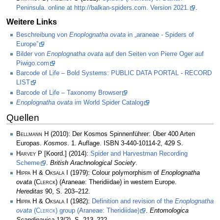
Peninsula. online at http://balkan-spiders.com. Version 2021.
.
Weitere Links
Beschreibung von
Enoplognatha ovata
in „araneae - Spiders of
Europe”
Bilder von
Enoplognatha ovata
auf den Seiten von Pierre Oger auf
Piwigo.com
Barcode of Life – Bold Systems: PUBLIC DATA PORTAL - RECORD
LIST
Barcode of Life – Taxonomy Browser
Enoplognatha ovata
im World Spider Catalog
Quellen
Bellmann H
(2010): Der Kosmos Spinnenführer: Über 400 Arten
Europas.
Kosmos
. 1. Auflage. ISBN 3-440-10114-2, 429 S.
Harvey P
[Koord.] (2014):
Spider and Harvestman Recording
Scheme
.
British Arachnological Society
.
Hippa H & Oksala I
(1979): Colour polymorphism of
Enoplognatha
ovata
(
Clerck
) (Araneae: Theridiidae) in western Europe.
Hereditas
90, S. 203–212.
Hippa H & Oksala I
(1982):
Definition and revision of the
Enoplognatha
ovata
(
Clerck
) group (Araneae: Theridiidae)
.
Entomologica