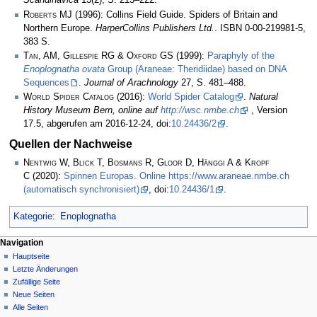
Scandinavica
13(2), S. 213–222.
Roberts MJ
(1996): Collins Field Guide. Spiders of Britain and
Northern Europe.
HarperCollins Publishers Ltd.
. ISBN 0-00-219981-5,
383 S.
Tan, AM, Gillespie RG & Oxford GS
(1999):
Paraphyly of the
Enoplognatha ovata
Group (Araneae: Theridiidae) based on DNA
Sequences
.
Journal of Arachnology
27, S. 481–488.
World Spider Catalog
(2016):
World Spider Catalog
.
Natural
History Museum Bern, online auf
http://wsc.nmbe.ch
, Version
17.5, abgerufen am 2016-12-24, doi:
10.24436/2
.
Quellen der Nachweise
Nentwig W, Blick T, Bosmans R, Gloor D, Hänggi A & Kropf
C
(2020):
Spinnen Europas. Online https://www.araneae.nmbe.ch
(automatisch synchronisiert)
, doi:
10.24436/1
.
Kategorie
:
Enoplognatha
Navigation
Hauptseite
Letzte Änderungen
Zufällige Seite
Neue Seiten
Alle Seiten