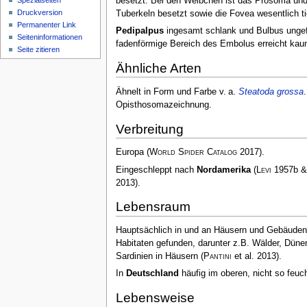
besetzt. Bei den Weibchen ist das Prosoma un
Spezialseiten
Druckversion
Tuberkeln besetzt sowie die Fovea wesentlich t
Permanenter Link
Pedipalpus
ingesamt schlank und Bulbus ungefä
Seiten­­informationen
fadenförmige Bereich des Embolus erreicht ka
Seite zitieren
Ähnliche Arten
Ähnelt in Form und Farbe v. a.
Steatoda grossa
Opisthosomazeichnung.
Verbreitung
Europa
(
World Spider Catalog
2017)
.
Eingeschleppt nach
Nordamerika
(
Levi
1957b 
2013)
.
Lebensraum
Hauptsächlich in und an Häusern und Gebäuden
Habitaten gefunden, darunter z.B. Wälder, Düne
Sardinien in Häusern
(
Pantini
et al. 2013)
.
In
Deutschland
häufig im oberen, nicht so feu
Lebensweise