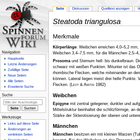
Seite
Diskussion
Quelltext anzeigen
V
Steatoda triangulosa
Zur
Zur
Merkmale
Navigation
Suche
springen
springen
Körperlänge
: Weibchen erreichen 4,0–5,2 m
Navigation
Weibchen 3,4–7,5 mm, für die Männchen 2,5–4
Hauptseite
Prosoma
und Sternum hell- bis dunkelbraun. Di
Letzte Änderungen
schwarz mit weißen Punkten. Mitunter ist das Op
Zufällige Seite
rhombische Flecken, welche miteinander an den 
Neue Seiten
können. Lateral liegen meist drei helle Punkte.
Alle Seiten
Flecken.
(
Levy & Amitai
1982)
Erweiterte Suche
Weibchen
Suche
Epigyne
mit zentral gelegener, dunkler und aufg
Mittelstruktur beinhaltet die schlitzförmige, an
Stärke der Sklerotisierung der oberen und unte
Werkzeuge
Links auf diese Seite
Männchen
Änderungen an
Männchen
besitzen ein mit kleinen Warzen (Tu
verlinkten Seiten