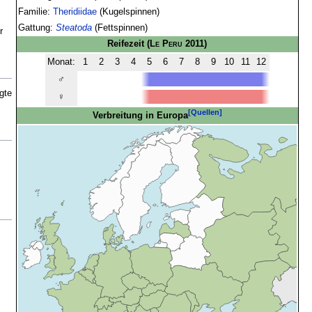
Familie:
Theridiidae
(Kugelspinnen)
Gattung:
Steatoda
(Fettspinnen)
r
Reifezeit
(
Le Peru
2011)
Monat:
1
2
3
4
5
6
7
8
9
10
11
12
♂
gte
♀
[Quellen]
Verbreitung in Europa