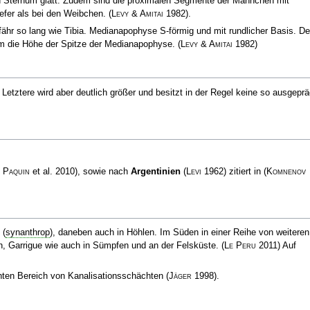
d Sternum glatt. Zudem sind die proximalen Segmente der Männchen mit
iefer als bei den Weibchen.
(
Levy & Amitai
1982)
.
hr so lang wie Tibia. Medianapophyse S-förmig und mit rundlicher Basis. De
um die Höhe der Spitze der Medianapophyse.
(
Levy & Amitai
1982)
. Letztere wird aber deutlich größer und besitzt in der Regel keine so ausgeprä
&
Paquin
et al. 2010), sowie nach
Argentinien
(
Levi
1962) zitiert in
(
Komnenov
 (
synanthrop
), daneben auch in Höhlen. Im Süden in einer Reihe von weiteren
n, Garrigue wie auch in Sümpfen und an der Felsküste.
(
Le Peru
2011)
Auf
chten Bereich von Kanalisationsschächten
(
Jäger
1998)
.