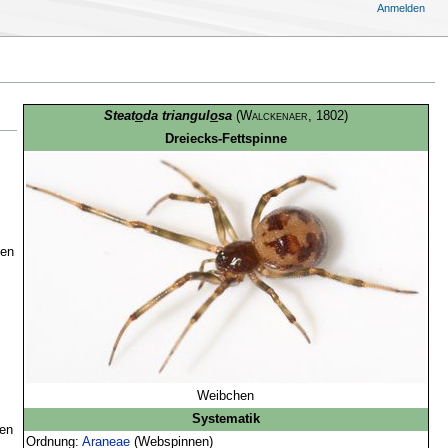
Anmelden
Steat
o
da triangul
o
sa
(
Walckenaer
, 1802)
Dreiecks-Fettspinne
len
Weibchen
Systematik
ten
Ordnung:
Araneae
(Webspinnen)