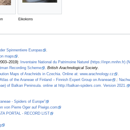
en
Eikokons
 der Spinnentiere Europas
.
tion maps
.
2003–2019):
Inventaire National du Patrimoine Naturel (https://inpn.mnhn.fr) 
stman Recording Scheme
.
British Arachnological Society
.
ibution Maps of Arachnids in Czechia. Online at: www.arachnology.cz
.
Atlas of the Araneae of Finland – Finnish Expert Group on Araneae
.:
Nachw
ae) of Balkan Peninsula. online at http://balkan-spiders.com. Version 2021.
raneae - Spiders of Europe”
en von Pierre Oger auf Piwigo.com
 DATA PORTAL - RECORD LIST
g