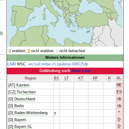
2)
etabliert,
nicht etabliert,
nicht betrachtet
Weitere Informationen
LSID
WSC:
urn:lsid:nmbe.ch:spidersp:008125
Gefährdung nach
Roter Liste
Region
BS
LT
KT
RF
R
RL
NE
[AT] Kärnten
ES
[CZ] Tschechien
nb
[D] Deutschland
nb
[D] Berlin
*
[D] Baden-Württemberg
s
D
[D] Bayern
D
[D] Bayern SL