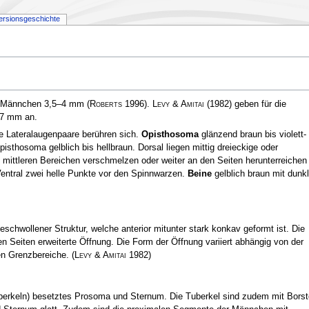
ersionsgeschichte
m, Männchen 3,5–4 mm
(
Roberts
1996)
.
Levy & Amitai
(1982) geben für die
,7 mm an.
e Lateralaugenpaare berühren sich.
Opisthosoma
glänzend braun bis violett-
isthosoma gelblich bis hellbraun. Dorsal liegen mittig dreieckige oder
mittleren Bereichen verschmelzen oder weiter an den Seiten herunterreichen
 Ventral zwei helle Punkte vor den Spinnwarzen.
Beine
gelblich braun mit dunk
eschwollener Struktur, welche anterior mitunter stark konkav geformt ist. Die
 den Seiten erweiterte Öffnung. Die Form der Öffnung variiert abhängig von der
ren Grenzbereiche.
(
Levy & Amitai
1982)
berkeln) besetztes Prosoma und Sternum. Die Tuberkel sind zudem mit Bors