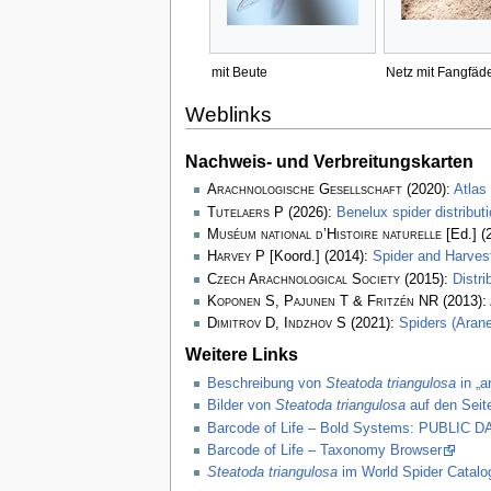
mit Beute
Netz mit Fangfäd
Weblinks
Nachweis- und Verbreitungskarten
Arachnologische Gesellschaft
(2020):
Atlas
Tutelaers P
(2026):
Benelux spider distribu
Muséum national d’Histoire naturelle
[Ed.] (
Harvey P
[Koord.] (2014):
Spider and Harve
Czech Arachnological Society
(2015):
Distr
Koponen S, Pajunen T & Fritzén NR
(2013):
Dimitrov D, Indzhov S
(2021):
Spiders (Arane
Weitere Links
Beschreibung von
Steatoda triangulosa
in „a
Bilder von
Steatoda triangulosa
auf den Seit
Barcode of Life – Bold Systems: PUBLIC
Barcode of Life – Taxonomy Browser
Steatoda triangulosa
im World Spider Catalo