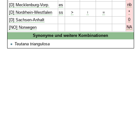
nb
[D] Mecklenburg-Vorp.
es
*
[D] Nordrhein-Westfalen
ss
>
↑
=
0
[D] Sachsen-Anhalt
NA
[NO] Norwegen
Synonyme und weitere Kombinationen
Teutana triangulosa