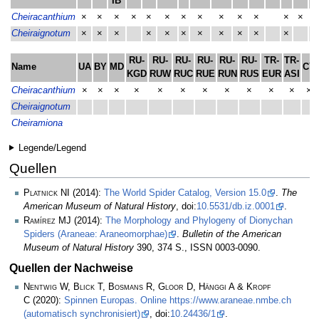
IB
Cheiracanthium
×
×
×
×
×
×
×
×
×
×
×
×
×
Cheiraignotum
×
×
×
×
×
×
×
×
×
×
×
RU-
RU-
RU-
RU-
RU-
RU-
TR-
TR-
Name
UA
BY
MD
CY
KGD
RUW
RUC
RUE
RUN
RUS
EUR
ASI
Cheiracanthium
×
×
×
×
×
×
×
×
×
×
×
×
Cheiraignotum
Cheiramiona
Legende/Legend
Quellen
Platnick NI
(2014):
The World Spider Catalog, Version 15.0
.
The
American Museum of Natural History
, doi:
10.5531/db.iz.0001
.
Ramírez MJ
(2014):
The Morphology and Phylogeny of Dionychan
Spiders (Araneae: Araneomorphae)
.
Bulletin of the American
Museum of Natural History
390, 374 S., ISSN 0003-0090.
Quellen der Nachweise
Nentwig W, Blick T, Bosmans R, Gloor D, Hänggi A & Kropf
C
(2020):
Spinnen Europas. Online https://www.araneae.nmbe.ch
(automatisch synchronisiert)
, doi:
10.24436/1
.