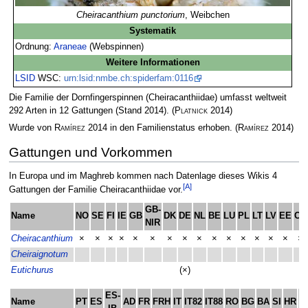
Cheiracanthium punctorium
, Weibchen
Systematik
Ordnung:
Araneae
(Webspinnen)
Weitere Informationen
LSID
WSC:
urn:lsid:nmbe.ch:spiderfam:0116
Die Familie der Dornfingerspinnen (Cheiracanthiidae) umfasst weltweit
292 Arten in 12 Gattungen (Stand 2014).
(
Platnick
2014)
Wurde von
Ramírez
2014 in den Familienstatus erhoben.
(
Ramírez
2014)
Gattungen und Vorkommen
In Europa und im Maghreb kommen nach Datenlage dieses Wikis 4
[A]
Gattungen der Familie Cheiracanthiidae vor.
GB-
Name
NO
SE
FI
IE
GB
DK
DE
NL
BE
LU
PL
LT
LV
EE
CH
NIR
Cheiracanthium
×
×
×
×
×
×
×
×
×
×
×
×
×
×
×
×
Cheiraignotum
Eutichurus
(×)
ES-
Name
PT
ES
AD
FR
FRH
IT
IT82
IT88
RO
BG
BA
SI
HR
M