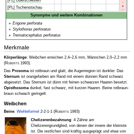
[PL] Oberschlesien
*
[PL] Tschenstochau
Synonyme und weitere Kombinationen
Erigone perforata
Stylothorax perforatus
Trematocephalus perforatus
Merkmale
Körperlänge
: Weibchen erreichen 2,4–2,6 mm, Männchen 2,0–2,2 mm
(
Roberts
1993)
.
Das
Prosoma
ist rotbraun und glatt, die Augenregion ist dunkler. Das
Sternum
ist orangefarben am Rand mit einem dünnen Rand schwarz
abgesetzt. Das Sternum ist dünn mit feinen schwarzen Haaren besetzt.
Opisthosoma
dunkel, fast schwarz, mit kurzen Haaren. Beine rotbraun-
braun schwach geringelt.
Weibchen
Beine
:
Wiehleformel
2-2-1-1
(
Roberts
1993)
Chelizerenbezahnung
: 4 Zähne am
Chelizerengrundglied, von denen der innere der kleinste
ist. Die restlichen sind kräftig ausgeprägt und etwa von