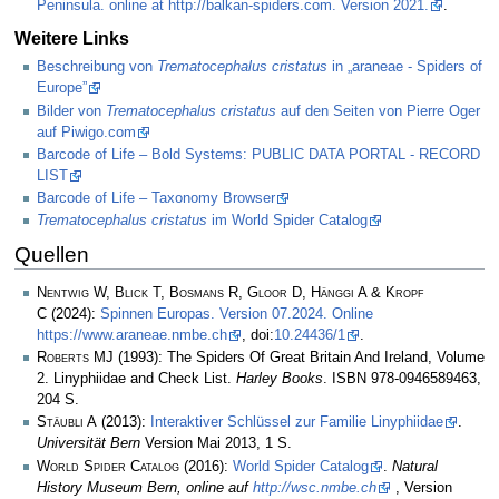
Peninsula. online at http://balkan-spiders.com. Version 2021.
.
Weitere Links
Beschreibung von
Trematocephalus cristatus
in „araneae - Spiders of
Europe”
Bilder von
Trematocephalus cristatus
auf den Seiten von Pierre Oger
auf Piwigo.com
Barcode of Life – Bold Systems: PUBLIC DATA PORTAL - RECORD
LIST
Barcode of Life – Taxonomy Browser
Trematocephalus cristatus
im World Spider Catalog
Quellen
Nentwig W, Blick T, Bosmans R, Gloor D, Hänggi A & Kropf
C
(2024):
Spinnen Europas. Version 07.2024. Online
https://www.araneae.nmbe.ch
, doi:
10.24436/1
.
Roberts MJ
(1993): The Spiders Of Great Britain And Ireland, Volume
2. Linyphiidae and Check List.
Harley Books
. ISBN 978-0946589463,
204 S.
Stäubli A
(2013):
Interaktiver Schlüssel zur Familie Linyphiidae
.
Universität Bern
Version Mai 2013, 1 S.
World Spider Catalog
(2016):
World Spider Catalog
.
Natural
History Museum Bern, online auf
http://wsc.nmbe.ch
, Version