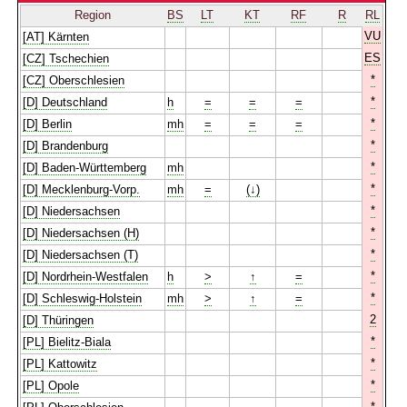
Region
BS
LT
KT
RF
R
RL
VU
[AT] Kärnten
ES
[CZ] Tschechien
*
[CZ] Oberschlesien
*
[D] Deutschland
h
=
=
=
*
[D] Berlin
mh
=
=
=
*
[D] Brandenburg
*
[D] Baden-Württemberg
mh
*
[D] Mecklenburg-Vorp.
mh
=
(↓)
*
[D] Niedersachsen
*
[D] Niedersachsen (H)
*
[D] Niedersachsen (T)
*
[D] Nordrhein-Westfalen
h
>
↑
=
*
[D] Schleswig-Holstein
mh
>
↑
=
2
[D] Thüringen
*
[PL] Bielitz-Biala
*
[PL] Kattowitz
*
[PL] Opole
*