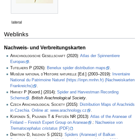
lateral
Weblinks
Nachweis- und Verbreitungskarten
Arachnologische Gesellschaft
(2020):
Atlas der Spinnentiere
Europas
.
Tutelaers P
(2026):
Benelux spider distribution maps
.
Muséum national d’Histoire naturelle
[Ed.] (2003–2019):
Inventaire
National du Patrimoine Naturel (https://inpn.mnhn.fr) (Nachweiskarten
Frankreichs)
.
Harvey P
[Koord.] (2014):
Spider and Harvestman Recording
Scheme
.
British Arachnological Society
.
Czech Arachnological Society
(2015):
Distribution Maps of Arachnids
in Czechia. Online at: www.arachnology.cz
.
Koponen S, Pajunen T & Fritzén NR
(2013):
Atlas of the Araneae of
Finland – Finnish Expert Group on Araneae
.:
Nachweise von
Trematocephalus cristatus
(PDF)
Dimitrov D, Indzhov S
(2021):
Spiders (Araneae) of Balkan