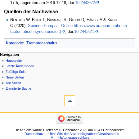
17.5, abgerufen am 2016-12-19, doi:
10.24436/2
.
Quellen der Nachweise
Nentwig W, Blick T, Bosmans R, Gloor D, Hänggi A & Kropf
C
(2020):
Spinnen Europas. Online https://www.araneae.nmbe.ch
(automatisch synchronisiert)
, doi:
10.24436/1
.
Kategorie
:
Trematocephalus
Navigation
Hauptseite
Letzte Änderungen
Zufällige Seite
Neue Seiten
Alle Seiten
Erweiterte Suche
Diese Seite wurde zuletzt am 6. Dezember 2025 um 18:43 Uhr bearbeitet.
Datenschutz
Über Wiki der Arachnologischen Gesellschaft e.
V.
Haftungsausschluss