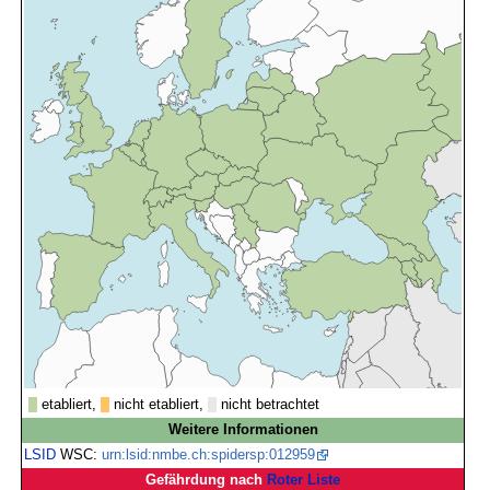
etabliert,
nicht etabliert,
nicht betrachtet
Weitere Informationen
LSID
WSC:
urn:lsid:nmbe.ch:spidersp:012959
Gefährdung nach
Roter Liste