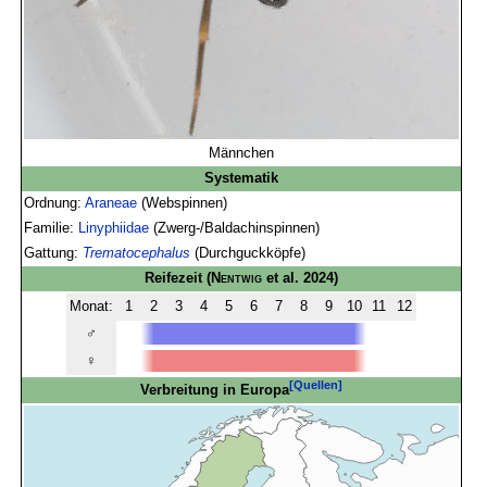
Männchen
Systematik
Ordnung:
Araneae
(Webspinnen)
Familie:
Linyphiidae
(Zwerg-/Baldachinspinnen)
Gattung:
Trematocephalus
(Durchguckköpfe)
Reifezeit
(
Nentwig
et al. 2024)
Monat:
1
2
3
4
5
6
7
8
9
10
11
12
♂
♀
[Quellen]
Verbreitung in Europa