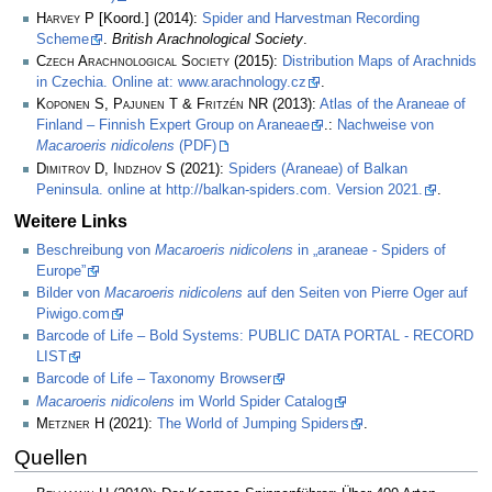
Harvey P
[Koord.] (2014):
Spider and Harvestman Recording
Scheme
.
British Arachnological Society
.
Czech Arachnological Society
(2015):
Distribution Maps of Arachnids
in Czechia. Online at: www.arachnology.cz
.
Koponen S, Pajunen T & Fritzén NR
(2013):
Atlas of the Araneae of
Finland – Finnish Expert Group on Araneae
.:
Nachweise von
Macaroeris nidicolens
(PDF)
Dimitrov D, Indzhov S
(2021):
Spiders (Araneae) of Balkan
Peninsula. online at http://balkan-spiders.com. Version 2021.
.
Weitere Links
Beschreibung von
Macaroeris nidicolens
in „araneae - Spiders of
Europe”
Bilder von
Macaroeris nidicolens
auf den Seiten von Pierre Oger auf
Piwigo.com
Barcode of Life – Bold Systems: PUBLIC DATA PORTAL - RECORD
LIST
Barcode of Life – Taxonomy Browser
Macaroeris nidicolens
im World Spider Catalog
Metzner H
(2021):
The World of Jumping Spiders
.
Quellen