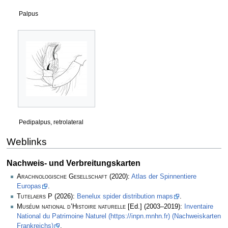
Palpus
Pedipalpus, retrolateral
Weblinks
Nachweis- und Verbreitungskarten
Arachnologische Gesellschaft
(2020):
Atlas der Spinnentiere
Europas
.
Tutelaers P
(2026):
Benelux spider distribution maps
.
Muséum national d’Histoire naturelle
[Ed.] (2003–2019):
Inventaire
National du Patrimoine Naturel (https://inpn.mnhn.fr) (Nachweiskarten
Frankreichs)
.