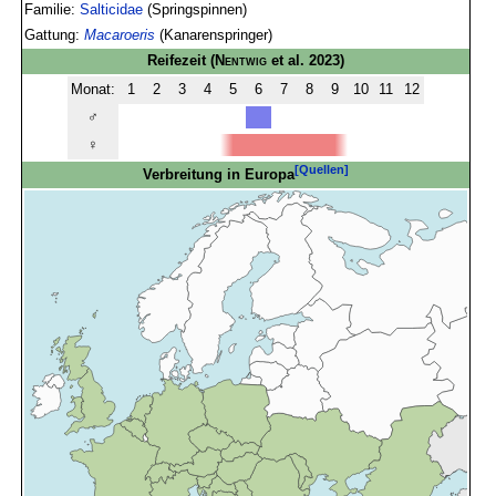
Familie:
Salticidae
(Springspinnen)
Gattung:
Macaroeris
(Kanarenspringer)
Reifezeit
(
Nentwig
et al. 2023)
Monat:
1
2
3
4
5
6
7
8
9
10
11
12
♂
♀
[Quellen]
Verbreitung in Europa