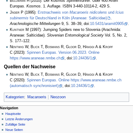
Bellmann H
(2010): Der Kosmos Spinnenführer: Über 400 Arten
Europas.
Kosmos
. 1. Auflage. ISBN 3-440-10114-2, 429 S.
Jäger P
(1995):
Erstnachweis von
Macaroeris nidicolens
und
Icius
subinermis
für Deutschland in Köln (Araneae: Salticidae)
.
Arachnologische Mitteilungen
9, S. 38–39, doi:
10.5431/aramit0905
.
Kuntner M
(1997): Jumping Spiders new to Slovenia (Arachnida:
Araneae: Salticidae).
Slovenian Entomological Society
Vol. 5, No. 2,
S. 177–122.
Nentwig W, Blick T, Bosmans R, Gloor D, Hänggi A & Kropf
C
(2023):
Spinnen Europas. Version 06.2023. Online
https://www.araneae.nmbe.ch
, doi:
10.24436/1
.
Quellen der Nachweise
Nentwig W, Blick T, Bosmans R, Gloor D, Hänggi A & Kropf
C
(2020):
Spinnen Europas. Online https://www.araneae.nmbe.ch
(automatisch synchronisiert)
, doi:
10.24436/1
.
Kategorien
:
Macaroeris
Neozoon
Navigation
Hauptseite
Letzte Änderungen
Zufällige Seite
Neue Seiten