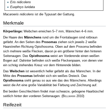
Eris nidicolens
Euophrys luridata
Macaroeris nidicolens
ist die Typusart der Gattung.
Merkmale
Körperlänge:
Weibchen erreichen 5–7 mm, Männchen 4–6 mm.
Die Haare des
Männchens
rund um die Frontalaugen sind rotbraun
gefärbt. An den Seiten des
Prosomas
ziehen sich jeweils 2 weiße
Haarstreifen Richtung Opisthosoma. Oben auf dem Prosoma befinden
sich mehrere weiße Flecken, davon je ein größerer hinter den hinteren
Seitenaugen. Das
Opisthosoma
weist am Vorderende einen weißen
Bogen auf. Dahinter befinden sich weiße Fleckenpaare, von denen vier
ein schräg stehendes Kreuz vor dem Hinterende bilden.
Das
Weibchen
ist wesentlich heller gefärbt als das Männchen. In der
Mitte des
Prosomas
befindet sich ein weißes Dreieck. Das
Opisthosoma
sieht genau so aus wie das des Männchens. Allerdings
weist die Art eine große Variabilität bei Färbung und Zeichnung auf.
Bei beiden Geschlechtern findet man schwarze, gebogene Haarbüschel
seitlich hinter den vorderen Seitenaugen.
(
Bellmann
2010)
Reifezeit