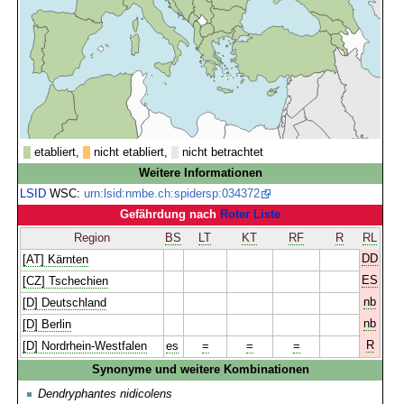
etabliert,
nicht etabliert,
nicht betrachtet
Weitere Informationen
LSID
WSC:
urn:lsid:nmbe.ch:spidersp:034372
Gefährdung nach
Roter Liste
Region
BS
LT
KT
RF
R
RL
DD
[AT] Kärnten
ES
[CZ] Tschechien
nb
[D] Deutschland
nb
[D] Berlin
R
[D] Nordrhein-Westfalen
es
=
=
=
Synonyme und weitere Kombinationen
Dendryphantes nidicolens