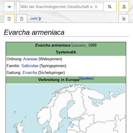
mehr
Evarcha armeniaca
Zur
Zur
Evarcha armeniaca
Logunov
, 1999
Navigation
Suche
Systematik
springen
springen
Ordnung:
Araneae
(Webspinnen)
Familie:
Salticidae
(Springspinnen)
Gattung:
Evarcha
(Sichelspringer)
[Quellen]
Verbreitung in Europa