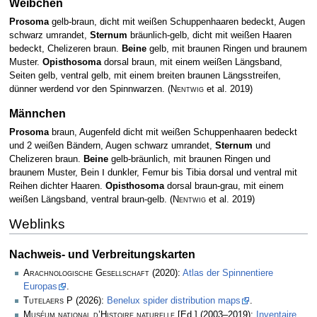
Weibchen
Prosoma
gelb-braun, dicht mit weißen Schuppenhaaren bedeckt, Augen
schwarz umrandet,
Sternum
bräunlich-gelb, dicht mit weißen Haaren
bedeckt, Chelizeren braun.
Beine
gelb, mit braunen Ringen und braunem
Muster.
Opisthosoma
dorsal braun, mit einem weißen Längsband,
Seiten gelb, ventral gelb, mit einem breiten braunen Längsstreifen,
dünner werdend vor den Spinnwarzen.
(
Nentwig
et al. 2019)
Männchen
Prosoma
braun, Augenfeld dicht mit weißen Schuppenhaaren bedeckt
und 2 weißen Bändern, Augen schwarz umrandet,
Sternum
und
Chelizeren braun.
Beine
gelb-bräunlich, mit braunen Ringen und
braunem Muster, Bein Ⅰ dunkler, Femur bis Tibia dorsal und ventral mit
Reihen dichter Haaren.
Opisthosoma
dorsal braun-grau, mit einem
weißen Längsband, ventral braun-gelb.
(
Nentwig
et al. 2019)
Weblinks
Nachweis- und Verbreitungskarten
Arachnologische Gesellschaft
(2020):
Atlas der Spinnentiere
Europas
.
Tutelaers P
(2026):
Benelux spider distribution maps
.
Muséum national d’Histoire naturelle
[Ed.] (2003–2019):
Inventaire