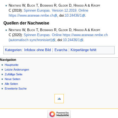
Nentwig W, Blick T, Bosmans R, Gloor D, Hänggi A & Kropf
C
(2019):
Spinnen Europas. Version 12.2019. Online
https://www.araneae.nmbe.ch
, doi:
10.24436/1
.
Quellen der Nachweise
Nentwig W, Blick T, Bosmans R, Gloor D, Hänggi A & Kropf
C
(2020):
Spinnen Europas. Online https://www.araneae.nmbe.ch
(automatisch synchronisiert)
, doi:
10.24436/1
.
Kategorien
:
Infobox ohne Bild
Evarcha
Körperlänge fehlt
Navigation
Hauptseite
Letzte Änderungen
Zufällige Seite
Neue Seiten
Alle Seiten
Erweiterte Suche