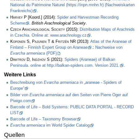
National du Patrimoine Naturel (https://inpn.mnhn.fr) (Nachweiskarten
Frankreichs)
.
Harvey P
[Koord.] (2014):
Spider and Harvestman Recording
Scheme
.
British Arachnological Society
.
Czech Arachnological Society
(2015):
Distribution Maps of Arachnids
in Czechia. Online at: www.arachnology.cz
.
Koponen S, Pajunen T & Fritzén NR
(2013):
Atlas of the Araneae of
Finland – Finnish Expert Group on Araneae
.:
Nachweise von
Evarcha armeniaca
(PDF)
Dimitrov D, Indzhov S
(2021):
Spiders (Araneae) of Balkan
Peninsula. online at http://balkan-spiders.com. Version 2021.
.
Weitere Links
Beschreibung von
Evarcha armeniaca
in „araneae - Spiders of
Europe”
Bilder von
Evarcha armeniaca
auf den Seiten von Pierre Oger auf
Piwigo.com
Barcode of Life – Bold Systems: PUBLIC DATA PORTAL - RECORD
LIST
Barcode of Life – Taxonomy Browser
Evarcha armeniaca
im World Spider Catalog
Quellen