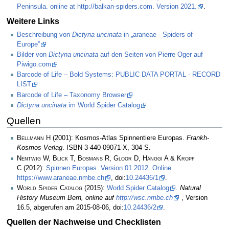
Peninsula. online at http://balkan-spiders.com. Version 2021.
.
Weitere Links
Beschreibung von
Dictyna uncinata
in „araneae - Spiders of
Europe”
Bilder von
Dictyna uncinata
auf den Seiten von Pierre Oger auf
Piwigo.com
Barcode of Life – Bold Systems: PUBLIC DATA PORTAL - RECORD
LIST
Barcode of Life – Taxonomy Browser
Dictyna uncinata
im World Spider Catalog
Quellen
Bellmann H
(2001): Kosmos-Atlas Spinnentiere Europas.
Frankh-
Kosmos Verlag
. ISBN 3-440-09071-X, 304 S.
Nentwig W, Blick T, Bosmans R, Gloor D, Hänggi A & Kropf
C
(2012):
Spinnen Europas. Version 01.2012. Online
https://www.araneae.nmbe.ch
, doi:
10.24436/1
.
World Spider Catalog
(2015):
World Spider Catalog
.
Natural
History Museum Bern, online auf
http://wsc.nmbe.ch
, Version
16.5, abgerufen am 2015-08-06, doi:
10.24436/2
.
Quellen der Nachweise und Checklisten