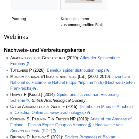
Paarung
Kokons in einem
zusammengerollten Blatt
Weblinks
Nachweis- und Verbreitungskarten
Arachnologische Gesellschaft
(2020):
Atlas der Spinnentiere
Europas
.
Tutelaers P
(2026):
Benelux spider distribution maps
.
Muséum national d’Histoire naturelle
[Ed.] (2003–2019):
Inventaire
National du Patrimoine Naturel (https://inpn.mnhn.fr) (Nachweiskarten
Frankreichs)
.
Harvey P
[Koord.] (2014):
Spider and Harvestman Recording
Scheme
.
British Arachnological Society
.
Czech Arachnological Society
(2015):
Distribution Maps of Arachnids
in Czechia. Online at: www.arachnology.cz
.
Koponen S, Pajunen T & Fritzén NR
(2013):
Atlas of the Araneae of
Finland – Finnish Expert Group on Araneae
.:
Nachweise von
Dictyna uncinata
(PDF)
Dimitrov D, Indzhov S
(2021):
Spiders (Araneae) of Balkan