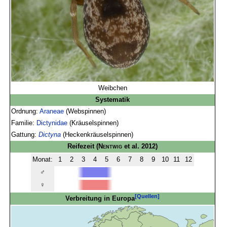
Weibchen
Systematik
Ordnung:
Araneae
(Webspinnen)
Familie:
Dictynidae
(Kräuselspinnen)
Gattung:
Dictyna
(Heckenkräuselspinnen)
Reifezeit
(
Nentwig
et al. 2012)
Monat:
1
2
3
4
5
6
7
8
9
10
11
12
♂
♀
[Quellen]
Verbreitung in Europa