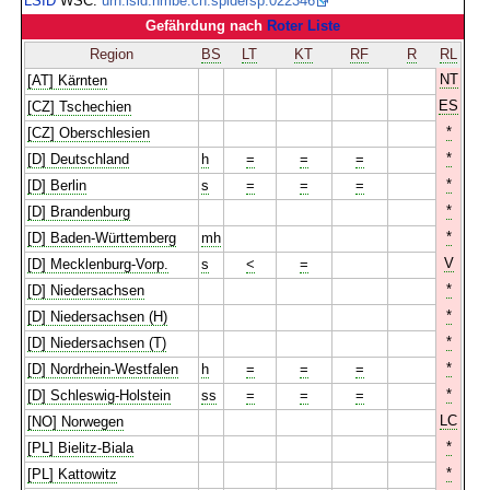
LSID
WSC:
urn:lsid:nmbe.ch:spidersp:022346
Gefährdung nach
Roter Liste
Region
BS
LT
KT
RF
R
RL
NT
[AT] Kärnten
ES
[CZ] Tschechien
*
[CZ] Oberschlesien
*
[D] Deutschland
h
=
=
=
*
[D] Berlin
s
=
=
=
*
[D] Brandenburg
*
[D] Baden-Württemberg
mh
V
[D] Mecklenburg-Vorp.
s
<
=
*
[D] Niedersachsen
*
[D] Niedersachsen (H)
*
[D] Niedersachsen (T)
*
[D] Nordrhein-Westfalen
h
=
=
=
*
[D] Schleswig-Holstein
ss
=
=
=
LC
[NO] Norwegen
*
[PL] Bielitz-Biala
*
[PL] Kattowitz