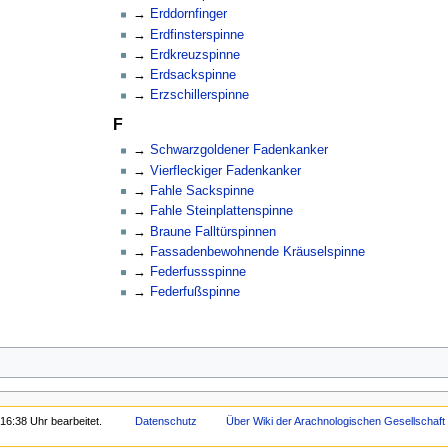
Erddornfinger
Erdfinsterspinne
Erdkreuzspinne
Erdsackspinne
Erzschillerspinne
F
Schwarzgoldener Fadenkanker
Vierfleckiger Fadenkanker
Fahle Sackspinne
Fahle Steinplattenspinne
Braune Falltürspinnen
Fassadenbewohnende Kräuselspinne
Federfussspinne
Federfußspinne
16:38 Uhr bearbeitet.
Datenschutz
Über Wiki der Arachnologischen Gesellschaft 