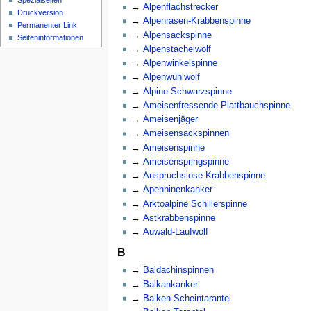
Spezialseiten
Alpenflachstrecker
Druckversion
Alpenrasen-Krabbenspinne
Permanenter Link
Alpensackspinne
Seiten­­informationen
Alpenstachelwolf
Alpenwinkelspinne
Alpenwühlwolf
Alpine Schwarzspinne
Ameisenfressende Plattbauchspinne
Ameisenjäger
Ameisensackspinnen
Ameisenspinne
Ameisenspringspinne
Anspruchslose Krabbenspinne
Apenninenkanker
Arktoalpine Schillerspinne
Astkrabbenspinne
Auwald-Laufwolf
B
Baldachinspinnen
Balkankanker
Balken-Scheintarantel