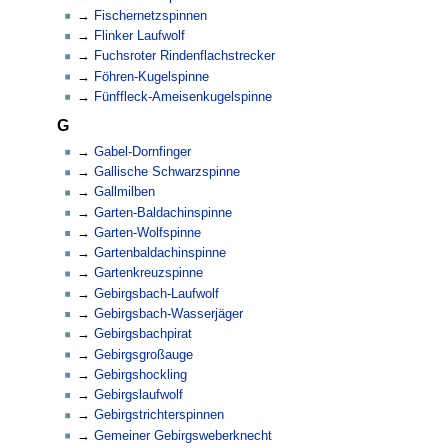
Fischernetzspinnen
Flinker Laufwolf
Fuchsroter Rindenflachstrecker
Föhren-Kugelspinne
Fünffleck-Ameisenkugelspinne
G
Gabel-Dornfinger
Gallische Schwarzspinne
Gallmilben
Garten-Baldachinspinne
Garten-Wolfspinne
Gartenbaldachinspinne
Gartenkreuzspinne
Gebirgsbach-Laufwolf
Gebirgsbach-Wasserjäger
Gebirgsbachpirat
Gebirgsgroßauge
Gebirgshockling
Gebirgslaufwolf
Gebirgstrichterspinnen
Gemeiner Gebirgsweberknecht