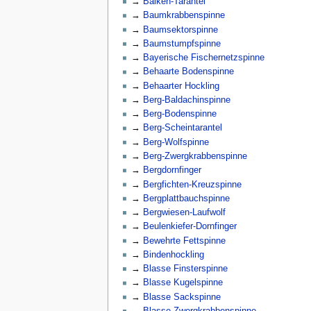
Balken-Tarantel
Baumkrabbenspinne
Baumsektorspinne
Baumstumpfspinne
Bayerische Fischernetzspinne
Behaarte Bodenspinne
Behaarter Hockling
Berg-Baldachinspinne
Berg-Bodenspinne
Berg-Scheintarantel
Berg-Wolfspinne
Berg-Zwergkrabbenspinne
Bergdornfinger
Bergfichten-Kreuzspinne
Bergplattbauchspinne
Bergwiesen-Laufwolf
Beulenkiefer-Dornfinger
Bewehrte Fettspinne
Bindenhockling
Blasse Finsterspinne
Blasse Kugelspinne
Blasse Sackspinne
Blasse Zwergkrabbenspinne