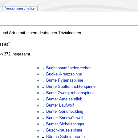
Versionsgeschichte
n und Arten mit einem deutschen Trivialnamen.
ame“
von 372 insgesamt.
Buchsbaumflachstrecker
Buckel-Kreuzspinne
Bunte Pyjamaspinne
Bunte Spaltentrichterspinne
Bunte Zwergkrabbenspinne
Bunter Ameisendieb
Bunter Laufwolf
Bunter Sandhockling
Bunter Sandwühlwolf
Bunter Sichelspringer
Buschkräuselspinne
Bärtige Scheintarantel