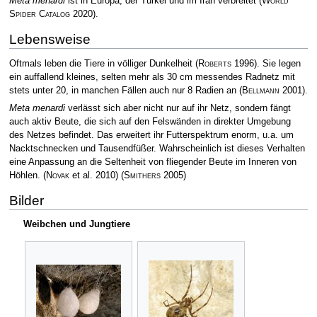
Meta menardi
ist in Europa, der Türkei und im Iran verbreitet
(
World
Spider Catalog
2020)
.
Lebensweise
Oftmals leben die Tiere in völliger Dunkelheit
(
Roberts
1996)
. Sie legen
ein auffallend kleines, selten mehr als 30 cm messendes Radnetz mit
stets unter 20, in manchen Fällen auch nur 8 Radien an
(
Bellmann
2001)
.
Meta menardi
verlässt sich aber nicht nur auf ihr Netz, sondern fängt
auch aktiv Beute, die sich auf den Felswänden in direkter Umgebung
des Netzes befindet. Das erweitert ihr Futterspektrum enorm, u.a. um
Nacktschnecken und Tausendfüßer. Wahrscheinlich ist dieses Verhalten
eine Anpassung an die Seltenheit von fliegender Beute im Inneren von
Höhlen.
(
Novak
et al. 2010)
(
Smithers
2005)
Bilder
Weibchen und Jungtiere