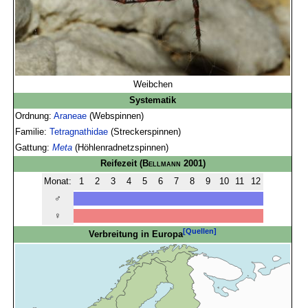
Weibchen
Systematik
Ordnung:
Araneae
(Webspinnen)
Familie:
Tetragnathidae
(Streckerspinnen)
Gattung:
Meta
(Höhlenradnetzspinnen)
Reifezeit
(
Bellmann
2001)
Monat:
1
2
3
4
5
6
7
8
9
10
11
12
♂
♀
[Quellen]
Verbreitung in Europa