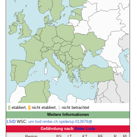
etabliert,
nicht etabliert,
nicht betrachtet
Weitere Informationen
LSID
WSC:
urn:lsid:nmbe.ch:spidersp:013879
Gefährdung nach
Roter Liste
Region
BS
LT
KT
RF
R
RL