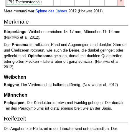
*
[PL] Tschenstochau
Meta menardi
war
Spinne des Jahres
2012
(
Hörweg
2011)
.
Merkmale
Körperlänge
: Weibchen erreichen 15–17 mm, Männchen 11–12 mm
(
Nentwig
et al. 2012)
.
Das
Prosoma
ist rotbraun, Rand und Augenregion sind dunkler. Sternum
und Chelizeren rotbraun, wie auch die
Beine
, die dunkel geringelt oder
gefleckt sind.
Opisthosoma
gelblich, dorsal mit dunklen Querstreifen
oder großen Flecken – lateral aber oft ganz schwarz.
(
Nentwig
et al.
2012)
Weibchen
Epigyne
: Der Vorderrand ist halbmondförmig.
(
Nentwig
et al. 2012)
Männchen
Pedipalpen
: Der Konduktor ist etwa rechtwinklig gebogen. Der dorsale
Teil des Paracymbiums ist distal ebenso breit wie an der Basis.
Reifezeit
Die Angaben zur Reifezeit in der Literatur sind unterschiedlich. Der