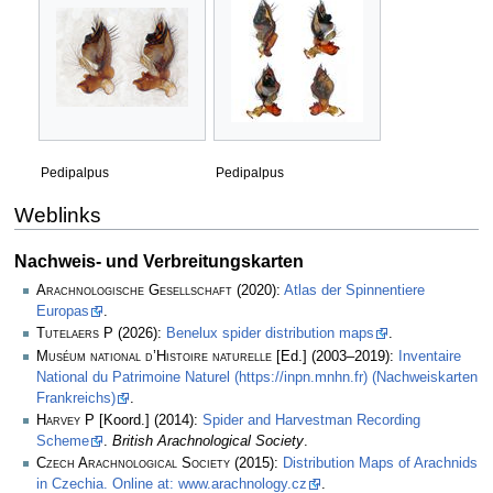
Pedipalpus
Pedipalpus
Weblinks
Nachweis- und Verbreitungskarten
Arachnologische Gesellschaft
(2020):
Atlas der Spinnentiere
Europas
.
Tutelaers P
(2026):
Benelux spider distribution maps
.
Muséum national d’Histoire naturelle
[Ed.] (2003–2019):
Inventaire
National du Patrimoine Naturel (https://inpn.mnhn.fr) (Nachweiskarten
Frankreichs)
.
Harvey P
[Koord.] (2014):
Spider and Harvestman Recording
Scheme
.
British Arachnological Society
.
Czech Arachnological Society
(2015):
Distribution Maps of Arachnids
in Czechia. Online at: www.arachnology.cz
.