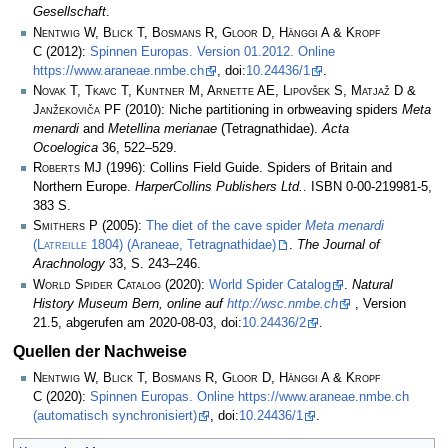
Gesellschaft
.
Nentwig W, Blick T, Bosmans R, Gloor D, Hänggi A & Kropf
C
(2012):
Spinnen Europas. Version 01.2012. Online
https://www.araneae.nmbe.ch
, doi:
10.24436/1
.
Novak T, Tkavc T, Kuntner M, Arnette AE, Lipovšek S, Matjaž D &
Janžekoviča PF
(2010): Niche partitioning in orbweaving spiders
Meta
menardi
and
Metellina merianae
(Tetragnathidae).
Acta
Ocoelogica
36, 522–529.
Roberts MJ
(1996): Collins Field Guide. Spiders of Britain and
Northern Europe.
HarperCollins Publishers Ltd.
. ISBN 0-00-219981-5,
383 S.
Smithers P
(2005):
The diet of the cave spider
Meta menardi
(
Latreille
1804) (Araneae, Tetragnathidae)
.
The Journal of
Arachnology
33, S. 243–246.
World Spider Catalog
(2020):
World Spider Catalog
.
Natural
History Museum Bern, online auf
http://wsc.nmbe.ch
, Version
21.5, abgerufen am 2020-08-03, doi:
10.24436/2
.
Quellen der Nachweise
Nentwig W, Blick T, Bosmans R, Gloor D, Hänggi A & Kropf
C
(2020):
Spinnen Europas. Online https://www.araneae.nmbe.ch
(automatisch synchronisiert)
, doi:
10.24436/1
.