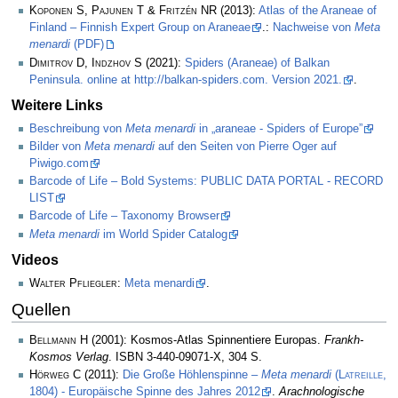
Koponen S, Pajunen T & Fritzén NR
(2013):
Atlas of the Araneae of
Finland – Finnish Expert Group on Araneae
.:
Nachweise von
Meta
menardi
(PDF)
Dimitrov D, Indzhov S
(2021):
Spiders (Araneae) of Balkan
Peninsula. online at http://balkan-spiders.com. Version 2021.
.
Weitere Links
Beschreibung von
Meta menardi
in „araneae - Spiders of Europe”
Bilder von
Meta menardi
auf den Seiten von Pierre Oger auf
Piwigo.com
Barcode of Life – Bold Systems: PUBLIC DATA PORTAL - RECORD
LIST
Barcode of Life – Taxonomy Browser
Meta menardi
im World Spider Catalog
Videos
Walter Pfliegler
:
Meta menardi
.
Quellen
Bellmann H
(2001): Kosmos-Atlas Spinnentiere Europas.
Frankh-
Kosmos Verlag
. ISBN 3-440-09071-X, 304 S.
Hörweg C
(2011):
Die Große Höhlenspinne –
Meta menardi
(
Latreille
,
1804) - Europäische Spinne des Jahres 2012
.
Arachnologische