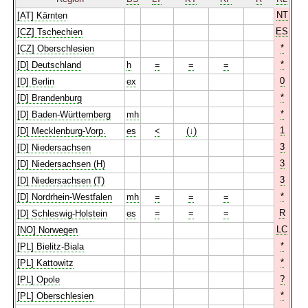
NT
[AT] Kärnten
ES
[CZ] Tschechien
*
[CZ] Oberschlesien
*
[D] Deutschland
h
=
=
=
0
[D] Berlin
ex
*
[D] Brandenburg
*
[D] Baden-Württemberg
mh
1
[D] Mecklenburg-Vorp.
es
<
(↓)
3
[D] Niedersachsen
3
[D] Niedersachsen (H)
3
[D] Niedersachsen (T)
*
[D] Nordrhein-Westfalen
mh
=
=
=
R
[D] Schleswig-Holstein
es
=
=
=
LC
[NO] Norwegen
*
[PL] Bielitz-Biala
*
[PL] Kattowitz
?
[PL] Opole
*
[PL] Oberschlesien