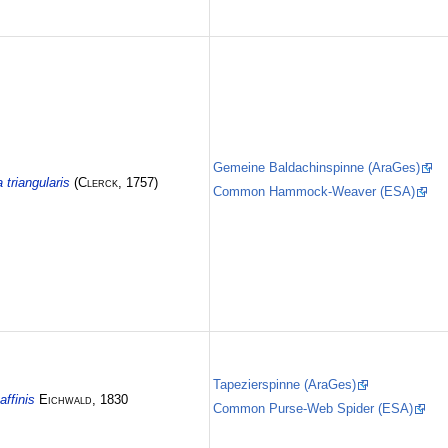
Gemeine Baldachinspinne (AraGes)
 triangularis
(
Clerck
, 1757)
Common Hammock-Weaver (ESA)
Tapezierspinne (AraGes)
affinis
Eichwald
, 1830
Common Purse-Web Spider (ESA)