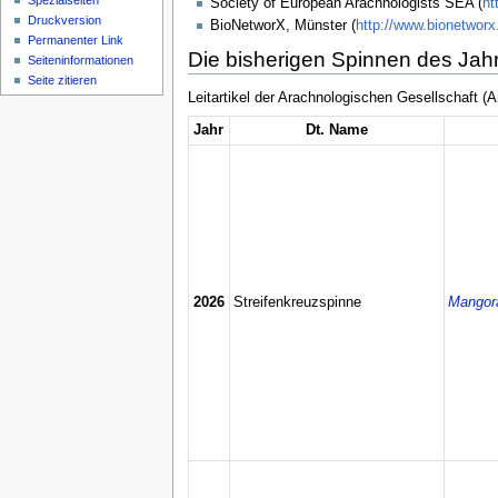
Spezialseiten
Society of European Arachnologists SEA (
ht
Druckversion
BioNetworX, Münster (
http://www.bionetworx
Permanenter Link
Die bisherigen Spinnen des Jah
Seiten­­informationen
Seite zitieren
Leitartikel der Arachnologischen Gesellschaft 
Jahr
Dt. Name
2026
Streifenkreuzspinne
Mangor