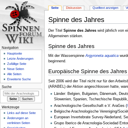
Seite
Diskussion
Quelltext anzeigen
V
Spinne des Jahres
Zur
Zur
Der Titel
Spinne des Jahres
wird jährlich von e
Navigation
Suche
Allgemeinen stärken.
springen
springen
Spinne des Jahres
Navigation
Hauptseite
Mit der Wasserspinne
Argyroneta aquatica
wurde
Letzte Änderungen
beginnend.
Zufällige Seite
Neue Seiten
Europäische Spinne des Jahres
Alle Seiten
Erweiterte Suche
Seit 2006 wird der Titel nicht nur für den Arb
(ARABEL) der Aktion angeschlossen hatte, waren
Suche
Länder: Belgien, Bulgarien, Dänemark, Deuts
Slowenien, Spanien, Tschechische Republik
Arachnologische Gesellschaft e.V. AraGes (
Werkzeuge
Belgische Arachnologische Vereniging/Soci
Links auf diese Seite
European Invertebrate Survey-Nederland, S
Änderungen an
Grupo Iberico de Aracnologia-Sociedad Ento
verlinkten Seiten