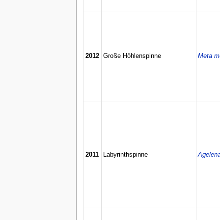
2012
Große Höhlenspinne
Meta m
2011
Labyrinthspinne
Agelena