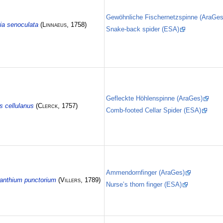
Gewöhnliche Fischernetzspinne (AraGes
ia senoculata
(
Linnaeus
, 1758)
Snake-back spider (ESA)
Gefleckte Höhlenspinne (AraGes)
s cellulanus
(
Clerck
, 1757)
Comb-footed Cellar Spider (ESA)
Ammendornfinger (AraGes)
anthium punctorium
(
Villers
, 1789)
Nurse’s thorn finger (ESA)