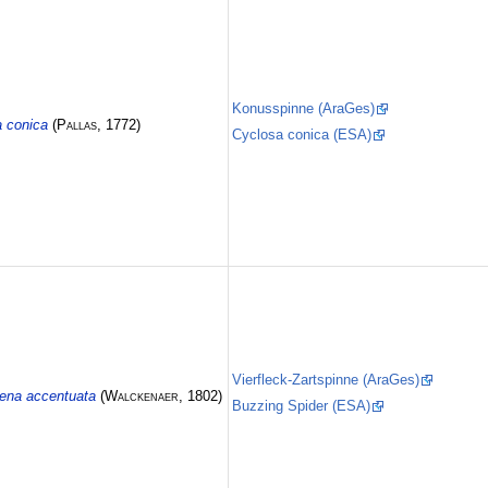
Konusspinne (AraGes)
 conica
(
Pallas
, 1772)
Cyclosa conica (ESA)
Vierfleck-Zartspinne (AraGes)
ena accentuata
(
Walckenaer
, 1802)
Buzzing Spider (ESA)