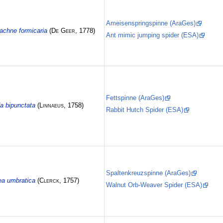
Ameisenspringspinne (AraGes)
chne formicaria
(
De Geer
, 1778)
Ant mimic jumping spider (ESA)
Fettspinne (AraGes)
a bipunctata
(
Linnaeus
, 1758)
Rabbit Hutch Spider (ESA)
Spaltenkreuzspinne (AraGes)
ea umbratica
(
Clerck
, 1757)
Walnut Orb-Weaver Spider (ESA)