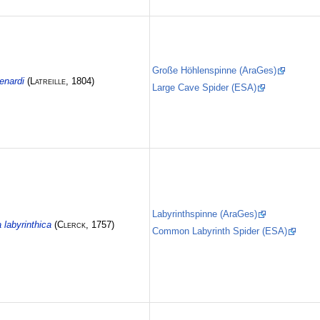
Große Höhlenspinne (AraGes)
enardi
(
Latreille
, 1804)
Large Cave Spider (ESA)
Labyrinthspinne (AraGes)
 labyrinthica
(
Clerck
, 1757)
Common Labyrinth Spider (ESA)