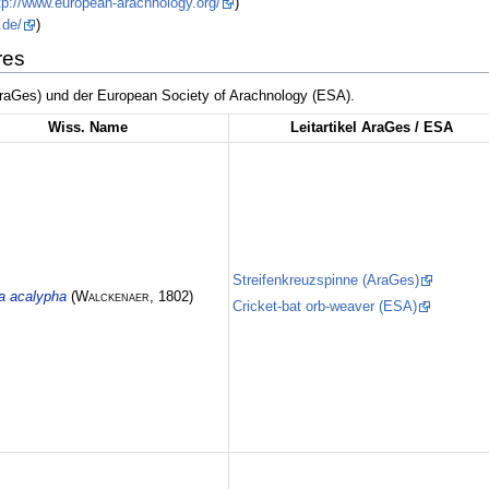
tp://www.european-arachnology.org/
)
.de/
)
res
(AraGes) und der European Society of Arachnology (ESA).
Wiss. Name
Leitartikel AraGes / ESA
Streifenkreuzspinne (AraGes)
a acalypha
(
Walckenaer
, 1802)
Cricket-bat orb-weaver (ESA)