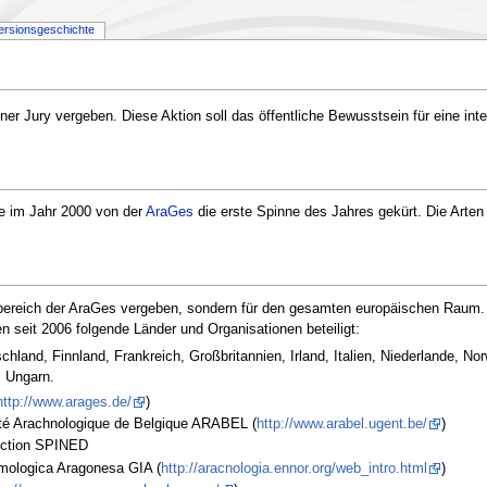
ersionsgeschichte
iner Jury vergeben. Diese Aktion soll das öffentliche Bewusstsein für eine in
 im Jahr 2000 von der
AraGes
die erste Spinne des Jahres gekürt. Die Arten 
eitsbereich der AraGes vergeben, sondern für den gesamten europäischen Raum
 seit 2006 folgende Länder und Organisationen beteiligt:
chland, Finnland, Frankreich, Großbritannien, Irland, Italien, Niederlande, 
, Ungarn.
http://www.arages.de/
)
été Arachnologique de Belgique ARABEL (
http://www.arabel.ugent.be/
)
ection SPINED
mologica Aragonesa GIA (
http://aracnologia.ennor.org/web_intro.html
)