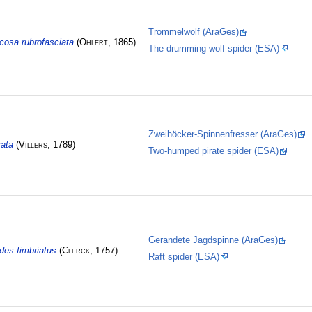
Trommelwolf (AraGes)
cosa rubrofasciata
(
Ohlert
, 1865)
The drumming wolf spider (ESA)
Zweihöcker-Spinnenfresser (AraGes)
cata
(
Villers
, 1789)
Two-humped pirate spider (ESA)
Gerandete Jagdspinne (AraGes)
es fimbriatus
(
Clerck
, 1757)
Raft spider (ESA)