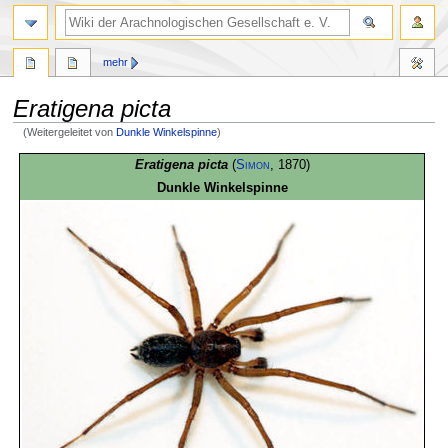
mehr
Eratigena picta
(Weitergeleitet von
Dunkle Winkelspinne
)
Zur
Zur
Eratigena picta
(
Simon
, 1870)
Navigation
Suche
Dunkle Winkelspinne
springen
springen