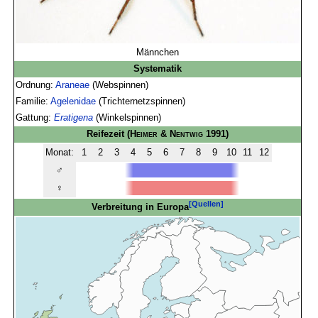
Männchen
Systematik
Ordnung:
Araneae
(Webspinnen)
Familie:
Agelenidae
(Trichternetzspinnen)
Gattung:
Eratigena
(Winkelspinnen)
Reifezeit
(
Heimer & Nentwig
1991)
Monat:
1
2
3
4
5
6
7
8
9
10
11
12
♂
♀
[Quellen]
Verbreitung in Europa