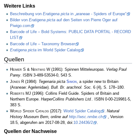
Weitere Links
Beschreibung von
Eratigena picta
in „araneae - Spiders of Europe”
Bilder von
Eratigena picta
auf den Seiten von Pierre Oger auf
Piwigo.com
Barcode of Life – Bold Systems: PUBLIC DATA PORTAL - RECORD
LIST
Barcode of Life – Taxonomy Browser
Eratigena picta
im World Spider Catalog
Quellen
Heimer S & Nentwig W
(1991): Spinnen Mitteleuropas.
Verlag Paul
Parey
. ISBN 3-489-53534-0, 543 S.
Jones R
(1984):
Tegenaria picta
Simon
, a spider new to Britain
(Araneae: Agelenidae).
Bull. Br. arachnol. Soc.
6 (4), S. 178–180.
Roberts MJ
(1996): Collins Field Guide. Spiders of Britain and
Northern Europe.
HarperCollins Publishers Ltd.
. ISBN 0-00-219981-5,
383 S.
World Spider Catalog
(2017):
World Spider Catalog
.
Natural
History Museum Bern, online auf
http://wsc.nmbe.ch
, Version
18.5, abgerufen am 2017-08-28, doi:
10.24436/2
.
Quellen der Nachweise