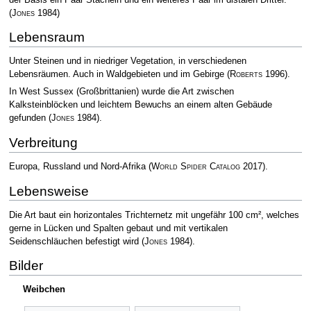
(
Jones
1984)
Lebensraum
Unter Steinen und in niedriger Vegetation, in verschiedenen
Lebensräumen. Auch in Waldgebieten und im Gebirge
(
Roberts
1996)
.
In West Sussex (Großbrittanien) wurde die Art zwischen
Kalksteinblöcken und leichtem Bewuchs an einem alten Gebäude
gefunden
(
Jones
1984)
.
Verbreitung
Europa, Russland und Nord-Afrika
(
World Spider Catalog
2017)
.
Lebensweise
Die Art baut ein horizontales Trichternetz mit ungefähr 100 cm², welches
gerne in Lücken und Spalten gebaut und mit vertikalen
Seidenschläuchen befestigt wird
(
Jones
1984)
.
Bilder
Weibchen