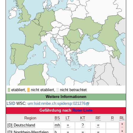
etabliert,
nicht etabliert,
nicht betrachtet
Weitere Informationen
LSID
WSC:
urn:lsid:nmbe.ch:spidersp:021276
Gefährdung nach
Roter Liste
Region
BS
LT
KT
RF
R
RL
*
[D] Deutschland
mh
=
?
=
*
[D] Nordrhein-Westfalen
h
=
=
=