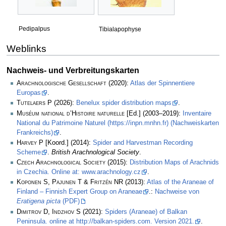
Pedipalpus
Tibialapophyse
Weblinks
Nachweis- und Verbreitungskarten
Arachnologische Gesellschaft
(2020):
Atlas der Spinnentiere
Europas
.
Tutelaers P
(2026):
Benelux spider distribution maps
.
Muséum national d’Histoire naturelle
[Ed.] (2003–2019):
Inventaire
National du Patrimoine Naturel (https://inpn.mnhn.fr) (Nachweiskarten
Frankreichs)
.
Harvey P
[Koord.] (2014):
Spider and Harvestman Recording
Scheme
.
British Arachnological Society
.
Czech Arachnological Society
(2015):
Distribution Maps of Arachnids
in Czechia. Online at: www.arachnology.cz
.
Koponen S, Pajunen T & Fritzén NR
(2013):
Atlas of the Araneae of
Finland – Finnish Expert Group on Araneae
.:
Nachweise von
Eratigena picta
(PDF)
Dimitrov D, Indzhov S
(2021):
Spiders (Araneae) of Balkan
Peninsula. online at http://balkan-spiders.com. Version 2021.
.