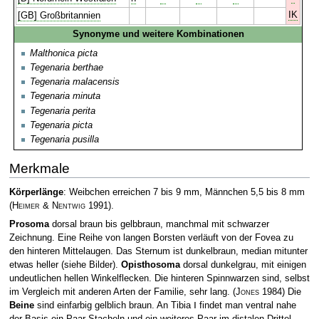
IK
[GB] Großbritannien
Synonyme und weitere Kombinationen
Malthonica picta
Tegenaria berthae
Tegenaria malacensis
Tegenaria minuta
Tegenaria perita
Tegenaria picta
Tegenaria pusilla
Merkmale
Körperlänge
: Weibchen erreichen 7 bis 9 mm, Männchen 5,5 bis 8 mm
(
Heimer & Nentwig
1991)
.
Prosoma
dorsal braun bis gelbbraun, manchmal mit schwarzer
Zeichnung. Eine Reihe von langen Borsten verläuft von der Fovea zu
den hinteren Mittelaugen. Das Sternum ist dunkelbraun, median mitunter
etwas heller (siehe Bilder).
Opisthosoma
dorsal dunkelgrau, mit einigen
undeutlichen hellen Winkelflecken. Die hinteren Spinnwarzen sind, selbst
im Vergleich mit anderen Arten der Familie, sehr lang.
(
Jones
1984)
Die
Beine
sind einfarbig gelblich braun. An Tibia Ⅰ findet man ventral nahe
der Basis ein Paar Stacheln und ein weiteres Paar im distalen Drittel.