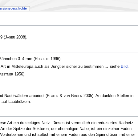
ersionsgeschichte
09
(
Jäger
2008)
.
, Männchen 3–4 mm
(
Roberts
1996)
.
 Art in Mitteleuropa auch als Jungtier sicher zu bestimmen → siehe
Bild
.
aestner
1956)
.
und Nadelwäldern
arboricol
(
Platen & von Broen
2005)
. An dunklen Stellen in
h auf Laubhölzern.
e Art ein dreieckiges Netz. Dieses ist vermutlich ein reduziertes Radnetz,
. An der Spitze der Sektoren, der ehemaligen Nabe, ist ein einzelner Faden
 Vorderbeinen und ist selbst mit einem Faden aus den Spinndrüsen mit einer