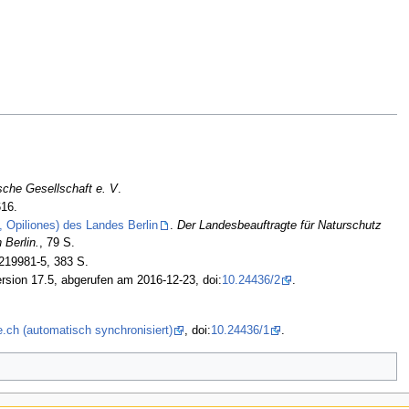
.
sche Gesellschaft e. V
.
616.
 Opiliones) des Landes Berlin
.
Der Landesbeauftragte für Naturschutz
 Berlin.
, 79 S.
219981-5, 383 S.
rsion 17.5, abgerufen am 2016-12-23, doi:
10.24436/2
.
.ch (automatisch synchronisiert)
, doi:
10.24436/1
.