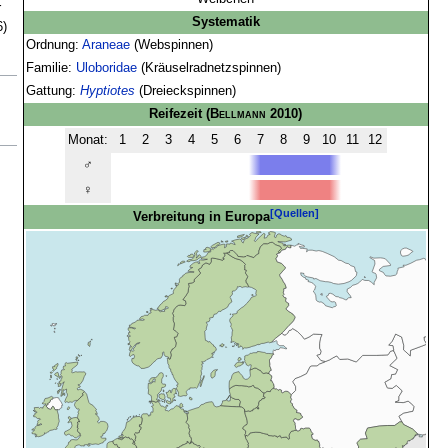
r
Systematik
)
Ordnung:
Araneae
(Webspinnen)
Familie:
Uloboridae
(Kräuselradnetzspinnen)
Gattung:
Hyptiotes
(Dreieckspinnen)
Reifezeit
(
Bellmann
2010)
Monat:
1
2
3
4
5
6
7
8
9
10
11
12
♂
♀
[Quellen]
Verbreitung in Europa