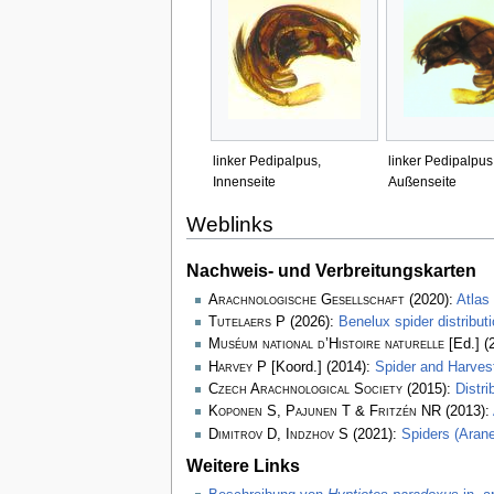
linker Pedipalpus,
linker Pedipalpus
Innenseite
Außenseite
Weblinks
Nachweis- und Verbreitungskarten
Arachnologische Gesellschaft
(2020):
Atlas
Tutelaers P
(2026):
Benelux spider distribu
Muséum national d’Histoire naturelle
[Ed.] (
Harvey P
[Koord.] (2014):
Spider and Harve
Czech Arachnological Society
(2015):
Distr
Koponen S, Pajunen T & Fritzén NR
(2013):
Dimitrov D, Indzhov S
(2021):
Spiders (Arane
Weitere Links