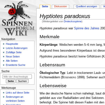
Seite
Diskussion
Quelltext anzeigen
V
Hyptiotes paradoxus
(Weitergeleitet von
Dreiecksspinne
)
Zur
Zur
Hyptiotes paradoxus
war
Spinne des Jahres
20
Navigation
Suche
Merkmale
springen
springen
Navigation
Hauptseite
Körperlänge
: Weibchen werden 5–6 mm lang
Letzte Änderungen
Aufgrund ihres besonderen Körperbaus ist diese
Zufällige Seite
Hyptiotes paradoxus
besitzt keine Giftdrüsen
(
K
Neue Seiten
Alle Seiten
Lebensraum
Erweiterte Suche
Suche
Ökologischer Typ
: Lebt in trockeneren Laub- 
Fichtenwäldern
(
Bösenberg
1899)
. Seltener auc
Lebensweise
Werkzeuge
Links auf diese Seite
Wie der deutsche Name schon nahelegt, baut dies
Änderungen an
gebildet aus vier Radialfäden und drei Sektoren
verlinkten Seiten
befestigt. Die Spinne hält diesen Faden mit den