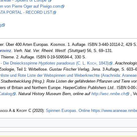
raneae - Spiders of Europe”
en von Pierre Oger auf Piwigo.com
 DATA PORTAL - RECORD LIST
g
er: Über 400 Arten Europas.
Kosmos
. 1. Auflage. ISBN 3-440-10114-2, 429 S
provinz
.
Verh. Nat. Ver. Rheinl. Westf. (Stuttgart)
56, S. 69–131.
 Thieme
. 2. Auflage. ISBN 0-19-509594-4, 330 S.
 - Die Dreiecksspinne
Hyptiotes paradoxus
(
C. L. Koch
, 1843)
.
Arachnologi
oologie, Teil 1: Wirbellose.
Gustav Fischer Verlag, Jena
. 3 Auflage, S. 603–
liste und Rote Liste der Webspinnen und Weberknechte (Arachnida: Araneae,
Stadtentwicklung (Hrsg.): Rote Listen der gefährdeten Pflanzen und Tiere von
ders of Britain and Northern Europe.
HarperCollins Publishers Ltd.
. ISBN 0-00-
Catalog
.
Natural History Museum Bern, online auf
http://wsc.nmbe.ch
, Ve
änggi A & Kropf C
(2020):
Spinnen Europas. Online https://www.araneae.nmbe