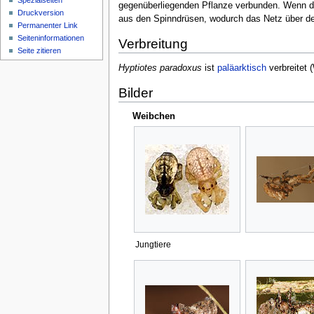
Spezialseiten
gegenüberliegenden Pflanze verbunden. Wenn die
Druckversion
aus den Spinndrüsen, wodurch das Netz über de
Permanenter Link
Seiten­­informationen
Verbreitung
Seite zitieren
Hyptiotes paradoxus
ist
paläarktisch
verbreitet
(
Bilder
Weibchen
Jungtiere