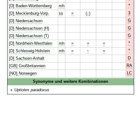
*
[D] Baden-Württemberg
mh
3
[D] Mecklenburg-Vorp.
ss
=
(↓)
G
[D] Niedersachsen
G
[D] Niedersachsen (H)
G
[D] Niedersachsen (T)
*
[D] Nordrhein-Westfalen
mh
=
=
=
*
[D] Schleswig-Holstein
mh
=
↑
=
D
[D] Sachsen-Anhalt
RA
[GB] Großbritannien
LC
[NO] Norwegen
Synonyme und weitere Kombinationen
Uptiotes paradoxus