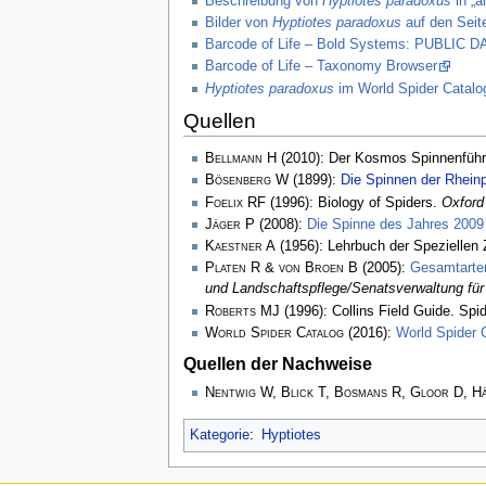
Beschreibung von
Hyptiotes paradoxus
in „a
Bilder von
Hyptiotes paradoxus
auf den Seit
Barcode of Life – Bold Systems: PUBLIC
Barcode of Life – Taxonomy Browser
Hyptiotes paradoxus
im World Spider Catalo
Quellen
Bellmann H
(2010): Der Kosmos Spinnenführ
Bösenberg W
(1899):
Die Spinnen der Rhein
Foelix RF
(1996): Biology of Spiders.
Oxford
Jäger P
(2008):
Die Spinne des Jahres 2009
Kaestner A
(1956): Lehrbuch der Speziellen Z
Platen R & von Broen B
(2005):
Gesamtarten
und Landschaftspflege/Senatsverwaltung für 
Roberts MJ
(1996): Collins Field Guide. Spi
World Spider Catalog
(2016):
World Spider 
Quellen der Nachweise
Nentwig W, Blick T, Bosmans R, Gloor D, H
Kategorie
:
Hyptiotes