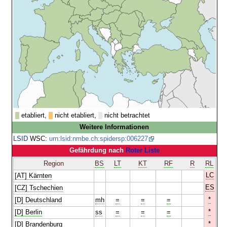
etabliert,
nicht etabliert,
nicht betrachtet
Weitere Informationen
LSID
WSC:
urn:lsid:nmbe.ch:spidersp:006227
Gefährdung nach
Roter Liste
Region
BS
LT
KT
RF
R
RL
LC
[AT] Kärnten
ES
[CZ] Tschechien
*
[D] Deutschland
mh
=
=
=
*
[D] Berlin
ss
=
=
=
*
[D] Brandenburg