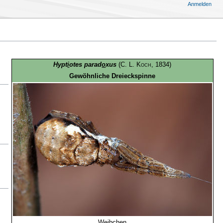
Anmelden
Hypt
i
otes parad
o
xus
(
C. L. Koch
, 1834)
Gewöhnliche Dreieckspinne
Weibchen