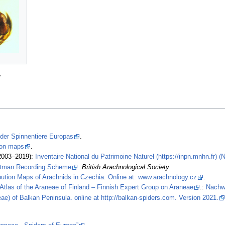
,
 der Spinnentiere Europas
.
tion maps
.
2003–2019):
Inventaire National du Patrimoine Naturel (https://inpn.mnhn.fr) 
stman Recording Scheme
.
British Arachnological Society
.
ibution Maps of Arachnids in Czechia. Online at: www.arachnology.cz
.
Atlas of the Araneae of Finland – Finnish Expert Group on Araneae
.:
Nachw
ae) of Balkan Peninsula. online at http://balkan-spiders.com. Version 2021.