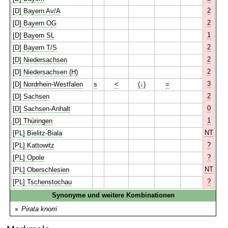
2
[D] Bayern Av/A
2
[D] Bayern OG
1
[D] Bayern SL
2
[D] Bayern T/S
2
[D] Niedersachsen
2
[D] Niedersachsen (H)
3
[D] Nordrhein-Westfalen
s
<
(↓)
=
2
[D] Sachsen
0
[D] Sachsen-Anhalt
1
[D] Thüringen
NT
[PL] Bielitz-Biala
?
[PL] Kattowitz
?
[PL] Opole
NT
[PL] Oberschlesien
?
[PL] Tschenstochau
Synonyme und weitere Kombinationen
Pirata knorri