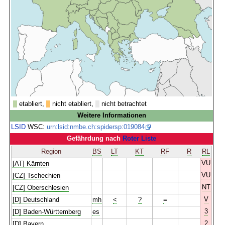
etabliert,
nicht etabliert,
nicht betrachtet
Weitere Informationen
LSID
WSC:
urn:lsid:nmbe.ch:spidersp:019084
Gefährdung nach
Roter Liste
Region
BS
LT
KT
RF
R
RL
VU
[AT] Kärnten
VU
[CZ] Tschechien
NT
[CZ] Oberschlesien
V
[D] Deutschland
mh
<
?
=
3
[D] Baden-Württemberg
es
2
[D] Bayern