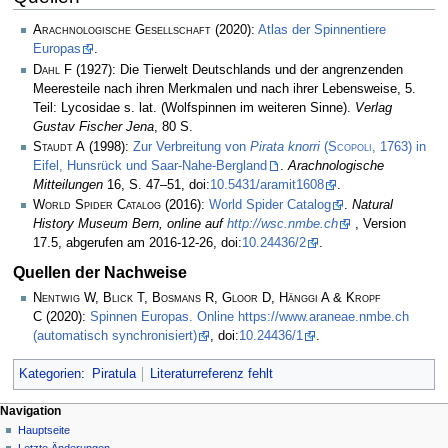
Arachnologische Gesellschaft
(2020):
Atlas der Spinnentiere
Europas
.
Dahl F
(1927): Die Tierwelt Deutschlands und der angrenzenden
Meeresteile nach ihren Merkmalen und nach ihrer Lebensweise, 5.
Teil: Lycosidae s. lat. (Wolfspinnen im weiteren Sinne).
Verlag
Gustav Fischer Jena
, 80 S.
Staudt A
(1998):
Zur Verbreitung von
Pirata knorri
(
Scopoli
, 1763) in
Eifel, Hunsrück und Saar-Nahe-Bergland
.
Arachnologische
Mitteilungen
16, S. 47–51, doi:
10.5431/aramit1608
.
World Spider Catalog
(2016):
World Spider Catalog
.
Natural
History Museum Bern, online auf
http://wsc.nmbe.ch
, Version
17.5, abgerufen am 2016-12-26, doi:
10.24436/2
.
Quellen der Nachweise
Nentwig W, Blick T, Bosmans R, Gloor D, Hänggi A & Kropf
C
(2020):
Spinnen Europas. Online https://www.araneae.nmbe.ch
(automatisch synchronisiert)
, doi:
10.24436/1
.
Kategorien
:
Piratula
Literaturreferenz fehlt
Navigation
Hauptseite