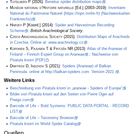
Tutelaers P
(2026):
Benelux spider distribution maps
.
Muséum national d’Histoire naturelle
[Ed.] (2003–2019):
Inventaire
National du Patrimoine Naturel (https://inpn.mnhn.fr) (Nachweiskarten
Frankreichs)
.
Harvey P
[Koord.] (2014):
Spider and Harvestman Recording
Scheme
.
British Arachnological Society
.
Czech Arachnological Society
(2015):
Distribution Maps of Arachnids
in Czechia. Online at: www.arachnology.cz
.
Koponen S, Pajunen T & Fritzén NR
(2013):
Atlas of the Araneae of
Finland – Finnish Expert Group on Araneae
.:
Nachweise von
Piratula knorri
(PDF)
Dimitrov D, Indzhov S
(2021):
Spiders (Araneae) of Balkan
Peninsula. online at http://balkan-spiders.com. Version 2021.
.
Weitere Links
Beschreibung von
Piratula knorri
in „araneae - Spiders of Europe”
Bilder von
Piratula knorri
auf den Seiten von Pierre Oger auf
Piwigo.com
Barcode of Life – Bold Systems: PUBLIC DATA PORTAL - RECORD
LIST
Barcode of Life – Taxonomy Browser
Piratula knorri
im World Spider Catalog
Quellen