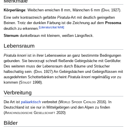
Merkmale
Körperlänge
: Weibchen erreichen 8 mm, Männchen 6 mm
(
Dahl
1927)
.
Eine sehr kontrastreich gefärbte
Piratula
-Art mit deutlich geringelten
Beinen. Trotz der dunklen Färbung ist die Zeichnung auf dem
Prosoma
[Literaturzitat fehlt]
deutlich zu erkennen.
Sternum
dunkelbraun mit kleinem, weißen Längsfleck.
Lebensraum
Piratula knorri
ist in ihrer Lebensweise an ganz bestimmte Bedingungen
gebunden. Sie bevorzugt schnell fließende Gebirgsbäche mit Geröllufer.
Des weiteren muss der Lebensraum durch Bäume und Sträucher
halbschattig sein.
(
Dahl
1927)
An Gebirgsbächen und Gebirgsflüssen mit
ausgedehnten Schotterbänken scheint
Piratula knorri
regelmäßig vor zu
kommen
(
Staudt
1998)
.
Verbreitung
Die Art ist
paläarktisch
verbreitet
(
World Spider Catalog
2016)
. In
Deutschland ist sie nur in Mittelgebirgen und den Alpen zu finden
(
Arachnologische Gesellschaft
2020)
Bilder