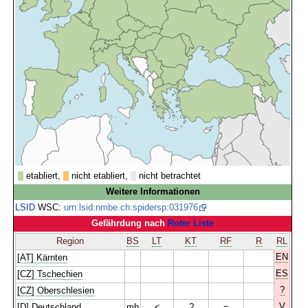
etabliert,
nicht etabliert,
nicht betrachtet
Weitere Informationen
LSID
WSC:
urn:lsid:nmbe.ch:spidersp:031976
Gefährdung nach
Roter Liste
Region
BS
LT
KT
RF
R
RL
EN
[AT] Kärnten
ES
[CZ] Tschechien
?
[CZ] Oberschlesien
V
[D] Deutschland
mh
<
?
=