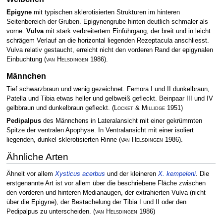
Epigyne
mit typischen sklerotisierten Strukturen im hinteren
Seitenbereich der Gruben. Epigynengrube hinten deutlich schmaler als
vorne.
Vulva
mit stark verbreitertem Einführgang, der breit und in leicht
schrägem Verlauf an die horizontal liegenden Rezeptacula anschliesst.
Vulva relativ gestaucht, erreicht nicht den vorderen Rand der epigynalen
Einbuchtung
(
van Helsdingen
1986)
.
Männchen
Tief schwarzbraun und wenig gezeichnet. Femora I und II dunkelbraun,
Patella und Tibia etwas heller und gelbweiß gefleckt. Beinpaar III und IV
gelbbraun und dunkelbraun gefleckt.
(
Locket & Millidge
1951)
Pedipalpus
des Männchens in Lateralansicht mit einer gekrümmten
Spitze der ventralen Apophyse. In Ventralansicht mit einer isoliert
liegenden, dunkel sklerotisierten Rinne
(
van Helsdingen
1986)
.
Ähnliche Arten
Ähnelt vor allem
Xysticus acerbus
und der kleineren
X. kempeleni
. Die
erstgenannte Art ist vor allem über die beschriebene Fläche zwischen
den vorderen und hinteren Medianaugen, der extrahierten Vulva (nicht
über die Epigyne), der Bestachelung der Tibia I und II oder den
Pedipalpus zu unterscheiden.
(
van Helsdingen
1986)