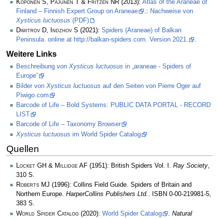
Koponen S, Pajunen T & Fritzén NR
(2013):
Atlas of the Araneae of
Finland – Finnish Expert Group on Araneae
.:
Nachweise von
Xysticus luctuosus
(PDF)
Dimitrov D, Indzhov S
(2021):
Spiders (Araneae) of Balkan
Peninsula. online at http://balkan-spiders.com. Version 2021.
.
Weitere Links
Beschreibung von
Xysticus luctuosus
in „araneae - Spiders of
Europe”
Bilder von
Xysticus luctuosus
auf den Seiten von Pierre Oger auf
Piwigo.com
Barcode of Life – Bold Systems: PUBLIC DATA PORTAL - RECORD
LIST
Barcode of Life – Taxonomy Browser
Xysticus luctuosus
im World Spider Catalog
Quellen
Locket GH & Millidge AF
(1951): British Spiders Vol. I.
Ray Society
,
310 S.
Roberts MJ
(1996): Collins Field Guide. Spiders of Britain and
Northern Europe.
HarperCollins Publishers Ltd.
. ISBN 0-00-219981-5,
383 S.
World Spider Catalog
(2020):
World Spider Catalog
.
Natural