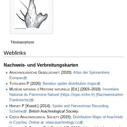
Tibialapophyse
Weblinks
Nachweis- und Verbreitungskarten
Arachnologische Gesellschaft
(2020):
Atlas der Spinnentiere
Europas
.
Tutelaers P
(2026):
Benelux spider distribution maps
.
Muséum national d’Histoire naturelle
[Ed.] (2003–2019):
Inventaire
National du Patrimoine Naturel (https://inpn.mnhn.fr) (Nachweiskarten
Frankreichs)
.
Harvey P
[Koord.] (2014):
Spider and Harvestman Recording
Scheme
.
British Arachnological Society
.
Czech Arachnological Society
(2015):
Distribution Maps of Arachnids
in Czechia. Online at: www.arachnology.cz
.