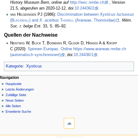
History Museum Bern, online auf
http://wsc.nmbe.ch
, Version
21.5, abgerufen am 2020-12-12, doi:
10.24436/2
.
van Helsdingen PJ
(1986):
Discrimination between
Xysticus luctuosus
(
Blackwall
) and
X. acerbus
Thorell
(Araneae, Thomisidae)
.
Mém.
Soc. r. belge Ent.
33, S. 85–92.
Quellen der Nachweise
Nentwig W, Blick T, Bosmans R, Gloor D, Hänggi A & Kropf
C
(2020):
Spinnen Europas. Online https://www.araneae.nmbe.ch
(automatisch synchronisiert)
, doi:
10.24436/1
.
Kategorie
:
Xysticus
Navigation
Hauptseite
Letzte Änderungen
Zufällige Seite
Neue Seiten
Alle Seiten
Erweiterte Suche