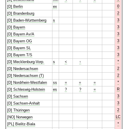
0
[D] Berlin
ex
2
[D] Brandenburg
3
[D] Baden-Württemberg
s
3
[D] Bayern
3
[D] Bayern Av/A
3
[D] Bayern OG
3
[D] Bayern SL
3
[D] Bayern T/S
*
[D] Mecklenburg-Vorp.
s
<
↑
2
[D] Niedersachsen
2
[D] Niedersachsen (T)
*
[D] Nordrhein-Westfalen
ss
=
=
=
R
[D] Schleswig-Holstein
es
?
?
=
3
[D] Sachsen
3
[D] Sachsen-Anhalt
2
[D] Thüringen
LC
[NO] Norwegen
*
[PL] Bielitz-Biala