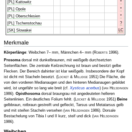
*
[PL] Kattowitz
*
[PL] Opole
*
[PL] Oberschlesien
?
[PL] Tschenstochau
LC
[SK] Slowakei
Merkmale
Körperlänge
: Weibchen 7– mm, Männchen 4– mm
(
Roberts
1996)
.
Prosoma
dorsal mit dunkelbraunen, mit weißgelb durchsetzten
Seitenflächen. Die zentrale Keilzeichnung ist braun und besitzt gelbe
Flecken. Der Bereich dahinter ist klar weißgelb. Insbesondere der Kopf
ist dicht mit Stacheln besetzt.
(
Locket & Millidge
1951)
Die Fläche, die
von den vorderen Medianaugen und den hinteren Medianaugen gebildet
wird, ist ungefähr so lang wie breit (cf.
Xysticus acerbus
)
(
van Helsdingen
1986)
.
Opisthosoma
dorsal braungrau mit angedeuteten helleren
Seitenlinien. Ein deutliches Folium fehlt.
(
Locket & Millidge
1951)
Beine
gelbbraun, rotbraun gestreift und gefleckt, Tarsus und Metatarsus gelb
und mit steifen Stacheln versehen
(
van Helsdingen
1986)
. Dorsale
Bestachelung von Tibia I und II kurz, steif und dick
(
van Helsdingen
1986)
.
Weibchen