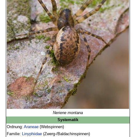
Neriene montana
Systematik
Ordnung:
Araneae
(Webspinnen)
Familie:
Linyphiidae
(Zwerg-/Baldachinspinnen)