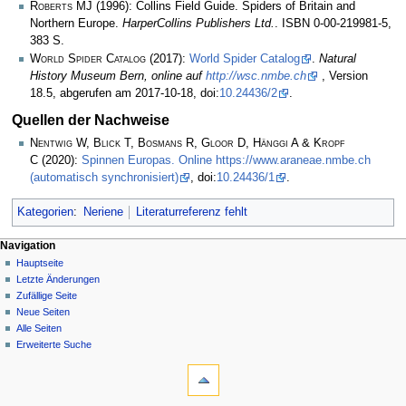
Roberts MJ
(1996): Collins Field Guide. Spiders of Britain and
Northern Europe.
HarperCollins Publishers Ltd.
. ISBN 0-00-219981-5,
383 S.
World Spider Catalog
(2017):
World Spider Catalog
.
Natural
History Museum Bern, online auf
http://wsc.nmbe.ch
, Version
18.5, abgerufen am 2017-10-18, doi:
10.24436/2
.
Quellen der Nachweise
Nentwig W, Blick T, Bosmans R, Gloor D, Hänggi A & Kropf
C
(2020):
Spinnen Europas. Online https://www.araneae.nmbe.ch
(automatisch synchronisiert)
, doi:
10.24436/1
.
Kategorien
:
Neriene
Literaturreferenz fehlt
Navigation
Hauptseite
Letzte Änderungen
Zufällige Seite
Neue Seiten
Alle Seiten
Erweiterte Suche