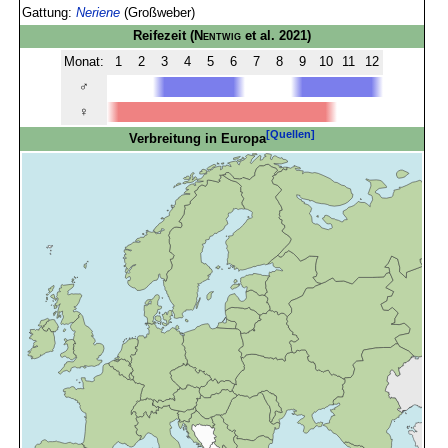
Gattung:
Neriene
(Großweber)
Reifezeit
(
Nentwig
et al. 2021)
Monat:
1
2
3
4
5
6
7
8
9
10
11
12
♂
♀
[Quellen]
Verbreitung in Europa