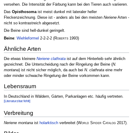
versehen. Die Intensität der Färbung kann bei den Tieren auch variieren.
Das
Opisthosoma
ist meist dunkel mit lateraler heller
Fleckenzeichnung. Diese ist - anders als bei den meisten
Neriene
Arten -
nicht so kontrastreich abgesetzt.
Die Beine sind hell-dunkel geringelt.
Beine
:
Wiehleformel
2-2-2-2
(
Roberts
1993)
Ähnliche Arten
Die etwas kleinere
Neriene clathrata
ist auf dem Hinterleib sehr ähnlich
gezeichnet. Die Unterscheidung nach der Ringelung der Beine (
N.
montana
) ist nicht sicher möglich, da auch bei
N. clathrata
eine mehr
oder minder schwache Ringelung der Beine vorkommen kann.
Lebensraum
In Deutschland in Wäldern, Gärten, Parkanlagen etc. häufig vertreten.
[Literaturzitat fehlt]
Verbreitung
Neriene montana
ist
holarktisch
verbreitet
(
World Spider Catalog
2017)
.