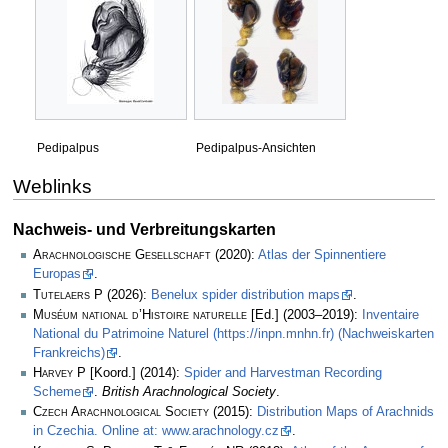
Pedipalpus
Pedipalpus-Ansichten
Weblinks
Nachweis- und Verbreitungskarten
Arachnologische Gesellschaft
(2020):
Atlas der Spinnentiere
Europas
.
Tutelaers P
(2026):
Benelux spider distribution maps
.
Muséum national d’Histoire naturelle
[Ed.] (2003–2019):
Inventaire
National du Patrimoine Naturel (https://inpn.mnhn.fr) (Nachweiskarten
Frankreichs)
.
Harvey P
[Koord.] (2014):
Spider and Harvestman Recording
Scheme
.
British Arachnological Society
.
Czech Arachnological Society
(2015):
Distribution Maps of Arachnids
in Czechia. Online at: www.arachnology.cz
.