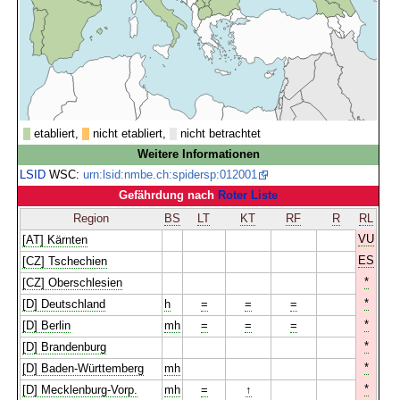
etabliert,
nicht etabliert,
nicht betrachtet
Weitere Informationen
LSID
WSC:
urn:lsid:nmbe.ch:spidersp:012001
Gefährdung nach
Roter Liste
Region
BS
LT
KT
RF
R
RL
VU
[AT] Kärnten
ES
[CZ] Tschechien
*
[CZ] Oberschlesien
*
[D] Deutschland
h
=
=
=
*
[D] Berlin
mh
=
=
=
*
[D] Brandenburg
*
[D] Baden-Württemberg
mh
*
[D] Mecklenburg-Vorp.
mh
=
↑