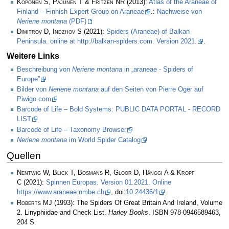
Koponen S, Pajunen T & Fritzén NR
(2013):
Atlas of the Araneae of
Finland – Finnish Expert Group on Araneae
.:
Nachweise von
Neriene montana
(PDF)
Dimitrov D, Indzhov S
(2021):
Spiders (Araneae) of Balkan
Peninsula. online at http://balkan-spiders.com. Version 2021.
.
Weitere Links
Beschreibung von
Neriene montana
in „araneae - Spiders of
Europe”
Bilder von
Neriene montana
auf den Seiten von Pierre Oger auf
Piwigo.com
Barcode of Life – Bold Systems: PUBLIC DATA PORTAL - RECORD
LIST
Barcode of Life – Taxonomy Browser
Neriene montana
im World Spider Catalog
Quellen
Nentwig W, Blick T, Bosmans R, Gloor D, Hänggi A & Kropf
C
(2021):
Spinnen Europas. Version 01.2021. Online
https://www.araneae.nmbe.ch
, doi:
10.24436/1
.
Roberts MJ
(1993): The Spiders Of Great Britain And Ireland, Volume
2. Linyphiidae and Check List.
Harley Books
. ISBN 978-0946589463,
204 S.