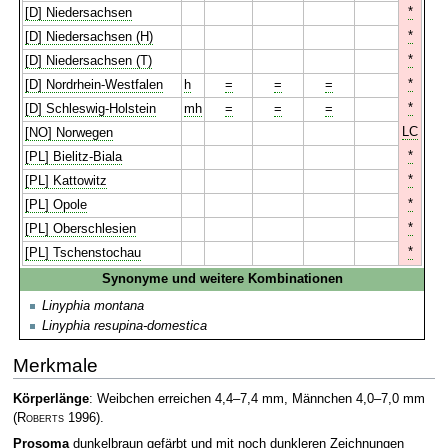
*
[D] Niedersachsen
*
[D] Niedersachsen (H)
*
[D] Niedersachsen (T)
*
[D] Nordrhein-Westfalen
h
=
=
=
*
[D] Schleswig-Holstein
mh
=
=
=
LC
[NO] Norwegen
*
[PL] Bielitz-Biala
*
[PL] Kattowitz
*
[PL] Opole
*
[PL] Oberschlesien
*
[PL] Tschenstochau
Synonyme und weitere Kombinationen
Linyphia montana
Linyphia resupina-domestica
Merkmale
Körperlänge
: Weibchen erreichen 4,4–7,4 mm, Männchen 4,0–7,0 mm
(
Roberts
1996)
.
Prosoma
dunkelbraun gefärbt und mit noch dunkleren Zeichnungen