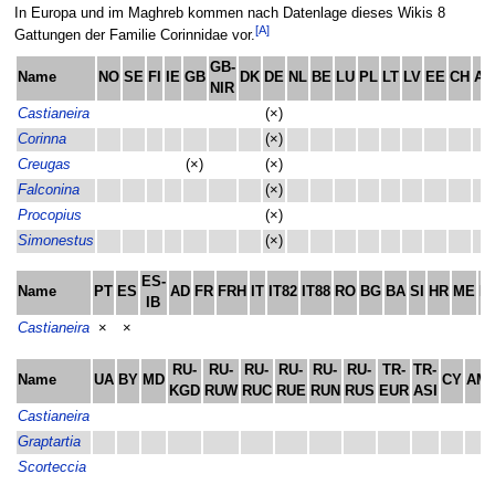
In Europa und im Maghreb kommen nach Datenlage dieses Wikis 8
[A]
Gattungen der Familie Corinnidae vor.
GB-
Name
NO
SE
FI
IE
GB
DK
DE
NL
BE
LU
PL
LT
LV
EE
CH
AT
NIR
Castianeira
(×)
Corinna
(×)
Creugas
(×)
(×)
Falconina
(×)
Procopius
(×)
Simonestus
(×)
ES-
Name
PT
ES
AD
FR
FRH
IT
IT82
IT88
RO
BG
BA
SI
HR
ME
M
IB
Castianeira
×
×
RU-
RU-
RU-
RU-
RU-
RU-
TR-
TR-
Name
UA
BY
MD
CY
AM
KGD
RUW
RUC
RUE
RUN
RUS
EUR
ASI
Castianeira
Graptartia
Scorteccia