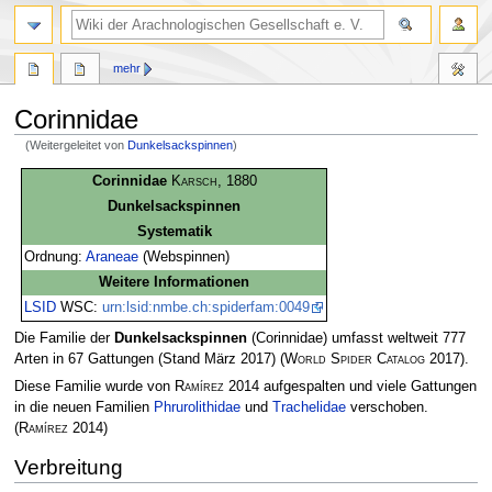
mehr
Corinnidae
(Weitergeleitet von
Dunkelsackspinnen
)
Zur
Zur
Corinnidae
Karsch
, 1880
Navigation
Suche
Dunkelsackspinnen
springen
springen
Systematik
Ordnung:
Araneae
(Webspinnen)
Weitere Informationen
LSID
WSC:
urn:lsid:nmbe.ch:spiderfam:0049
Die Familie der
Dunkelsackspinnen
(Corinnidae) umfasst weltweit 777
Arten in 67 Gattungen (Stand März 2017)
(
World Spider Catalog
2017)
.
Diese Familie wurde von
Ramírez
2014 aufgespalten und viele Gattungen
in die neuen Familien
Phrurolithidae
und
Trachelidae
verschoben.
(
Ramírez
2014)
Verbreitung