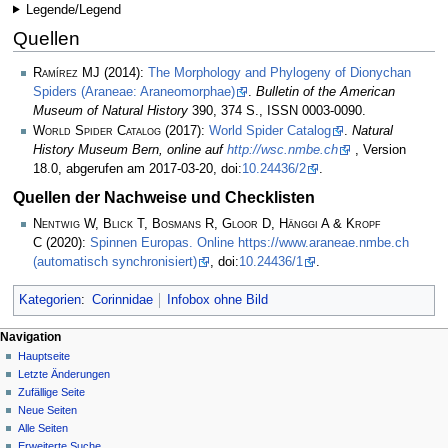
Legende/Legend
Quellen
Ramírez MJ
(2014):
The Morphology and Phylogeny of Dionychan
Spiders (Araneae: Araneomorphae)
.
Bulletin of the American
Museum of Natural History
390, 374 S., ISSN 0003-0090.
World Spider Catalog
(2017):
World Spider Catalog
.
Natural
History Museum Bern, online auf
http://wsc.nmbe.ch
, Version
18.0, abgerufen am 2017-03-20, doi:
10.24436/2
.
Quellen der Nachweise und Checklisten
Nentwig W, Blick T, Bosmans R, Gloor D, Hänggi A & Kropf
C
(2020):
Spinnen Europas. Online https://www.araneae.nmbe.ch
(automatisch synchronisiert)
, doi:
10.24436/1
.
Kategorien
:
Corinnidae
Infobox ohne Bild
Navigation
Hauptseite
Letzte Änderungen
Zufällige Seite
Neue Seiten
Alle Seiten
Erweiterte Suche