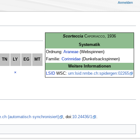
Anmelden
Scorteccia
Caporiacco
, 1936
Systematik
Ordnung:
Araneae
(Webspinnen)
Familie:
Corinnidae
(Dunkelsackspinnen)
TN
LY
EG
MT
Weitere Informationen
×
LSID
WSC:
urn:lsid:nmbe.ch:spidergen:02265
.ch (automatisch synchronisiert)
, doi:
10.24436/1
.