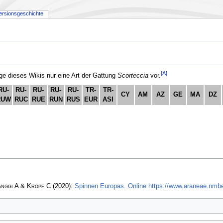
ersionsgeschichte
[A]
 dieses Wikis nur eine Art der Gattung
Scorteccia
vor.
RU-
RU-
RU-
RU-
RU-
TR-
TR-
CY
AM
AZ
GE
MA
DZ
RUW
RUC
RUE
RUN
RUS
EUR
ASI
änggi A & Kropf C
(2020):
Spinnen Europas. Online https://www.araneae.nmbe