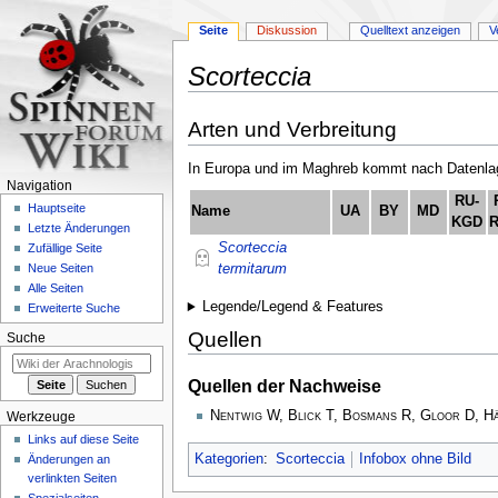
Seite
Diskussion
Quelltext anzeigen
V
Scorteccia
Zur
Zur
Arten und Verbreitung
Navigation
Suche
springen
springen
In Europa und im Maghreb kommt nach Datenlage
Navigation
RU-
Hauptseite
Name
UA
BY
MD
KGD
Letzte Änderungen
Scorteccia
Zufällige Seite
termitarum
Neue Seiten
Alle Seiten
Legende/Legend & Features
Erweiterte Suche
Quellen
Suche
Quellen der Nachweise
Nentwig W, Blick T, Bosmans R, Gloor D, H
Werkzeuge
Links auf diese Seite
Kategorien
:
Scorteccia
Infobox ohne Bild
Änderungen an
verlinkten Seiten