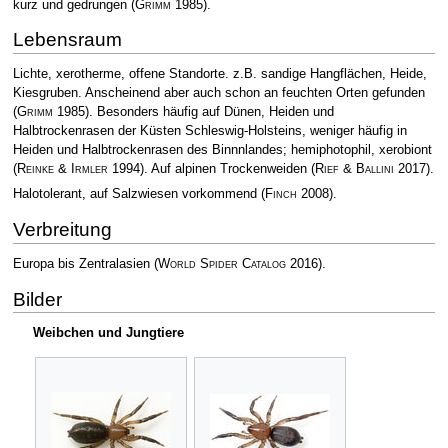
kurz und gedrungen
(
Grimm
1985)
.
Lebensraum
Lichte, xerotherme, offene Standorte. z.B. sandige Hangflächen, Heide,
Kiesgruben. Anscheinend aber auch schon an feuchten Orten gefunden
(
Grimm
1985)
. Besonders häufig auf Dünen, Heiden und
Halbtrockenrasen der Küsten Schleswig-Holsteins, weniger häufig in
Heiden und Halbtrockenrasen des Binnnlandes; hemiphotophil, xerobiont
(
Reinke & Irmler
1994)
. Auf alpinen Trockenweiden
(
Rief & Ballini
2017)
.
Halotolerant, auf Salzwiesen vorkommend
(
Finch
2008)
.
Verbreitung
Europa bis Zentralasien
(
World Spider Catalog
2016)
.
Bilder
Weibchen und Jungtiere