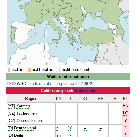
etabliert,
nicht etabliert,
nicht betrachtet
Weitere Informationen
LSID
WSC:
urn:lsid:nmbe.ch:spidersp:028189
Gefährdung nach
Roter Liste
Region
BS
LT
KT
RF
R
RL
EN
[AT] Kärnten
LC
[CZ] Tschechien
?
[CZ] Oberschlesien
*
[D] Deutschland
h
(<)
=
=
*
[D] Berlin
sh
>
↑
=