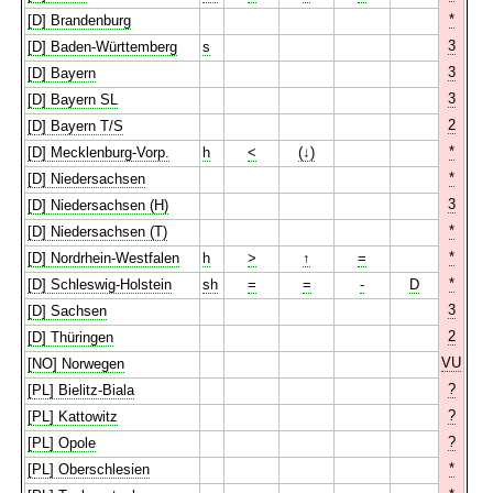
*
[D] Brandenburg
3
[D] Baden-Württemberg
s
3
[D] Bayern
3
[D] Bayern SL
2
[D] Bayern T/S
*
[D] Mecklenburg-Vorp.
h
<
(↓)
*
[D] Niedersachsen
3
[D] Niedersachsen (H)
*
[D] Niedersachsen (T)
*
[D] Nordrhein-Westfalen
h
>
↑
=
*
[D] Schleswig-Holstein
sh
=
=
-
D
3
[D] Sachsen
2
[D] Thüringen
VU
[NO] Norwegen
?
[PL] Bielitz-Biala
?
[PL] Kattowitz
?
[PL] Opole
*
[PL] Oberschlesien