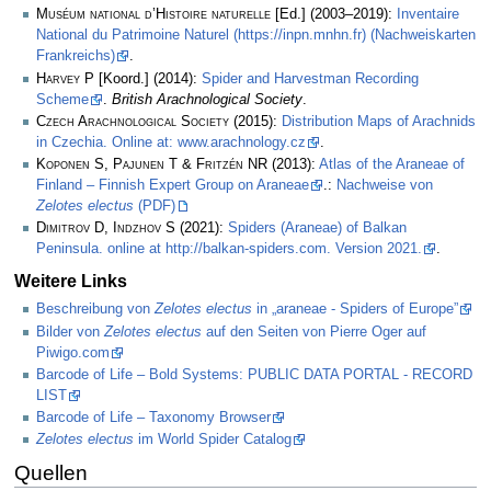
Muséum national d’Histoire naturelle
[Ed.] (2003–2019):
Inventaire
National du Patrimoine Naturel (https://inpn.mnhn.fr) (Nachweiskarten
Frankreichs)
.
Harvey P
[Koord.] (2014):
Spider and Harvestman Recording
Scheme
.
British Arachnological Society
.
Czech Arachnological Society
(2015):
Distribution Maps of Arachnids
in Czechia. Online at: www.arachnology.cz
.
Koponen S, Pajunen T & Fritzén NR
(2013):
Atlas of the Araneae of
Finland – Finnish Expert Group on Araneae
.:
Nachweise von
Zelotes electus
(PDF)
Dimitrov D, Indzhov S
(2021):
Spiders (Araneae) of Balkan
Peninsula. online at http://balkan-spiders.com. Version 2021.
.
Weitere Links
Beschreibung von
Zelotes electus
in „araneae - Spiders of Europe”
Bilder von
Zelotes electus
auf den Seiten von Pierre Oger auf
Piwigo.com
Barcode of Life – Bold Systems: PUBLIC DATA PORTAL - RECORD
LIST
Barcode of Life – Taxonomy Browser
Zelotes electus
im World Spider Catalog
Quellen