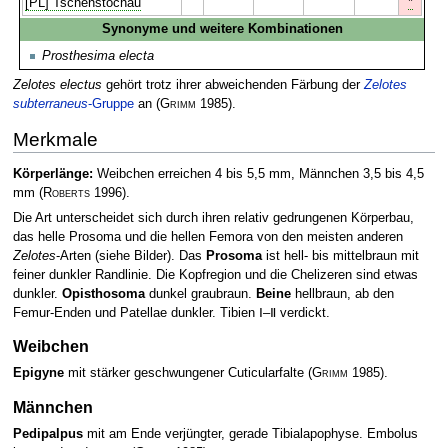
*
[PL] Tschenstochau
Synonyme und weitere Kombinationen
Prosthesima electa
Zelotes electus
gehört trotz ihrer abweichenden Färbung der
Zelotes
subterraneus
-Gruppe
an
(
Grimm
1985)
.
Merkmale
Körperlänge:
Weibchen erreichen 4 bis 5,5 mm, Männchen 3,5 bis 4,5
mm
(
Roberts
1996)
.
Die Art unterscheidet sich durch ihren relativ gedrungenen Körperbau,
das helle Prosoma und die hellen Femora von den meisten anderen
Zelotes
-Arten (siehe Bilder). Das
Prosoma
ist hell- bis mittelbraun mit
feiner dunkler Randlinie. Die Kopfregion und die Chelizeren sind etwas
dunkler.
Opisthosoma
dunkel graubraun.
Beine
hellbraun, ab den
Femur-Enden und Patellae dunkler. Tibien Ⅰ–Ⅱ verdickt.
Weibchen
Epigyne
mit stärker geschwungener Cuticularfalte
(
Grimm
1985)
.
Männchen
Pedipalpus
mit am Ende verjüngter, gerade Tibialapophyse. Embolus