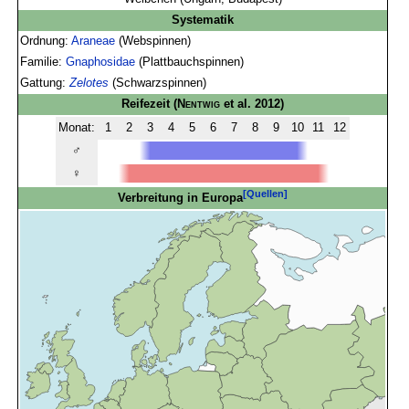
Systematik
Ordnung:
Araneae
(Webspinnen)
Familie:
Gnaphosidae
(Plattbauchspinnen)
Gattung:
Zelotes
(Schwarzspinnen)
Reifezeit
(
Nentwig
et al. 2012)
Monat:
1
2
3
4
5
6
7
8
9
10
11
12
♂
♀
[Quellen]
Verbreitung in Europa