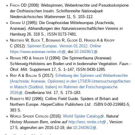
Finch OD
(2008): Webspinnen, Weberknechte und Pseudoskorpione
der Ostfriesischen Inseln.
Schriftenreihe Nationalpark
Niedersächsisches Wattenmeer
11, S. 103–112.
Grimm U
(1985): Die Gnaphosidae Mitteleuropas (Arachnida,
Araneae).
Abhandlungen des Naturwissenschaftlichen Vereins in
Hamburg
26, 318 S., ISSN 0173-7481.
Nentwig W, Blick T, Bosmans R, Gloor D, Hänggi A & Kropf
C
(2012):
Spinnen Europas. Version 01.2012. Online
https://www.araneae.nmbe.ch
, doi:
10.24436/1
.
Reinke HD & Irmler U
(1994): Die Spinnenfauna (Araneae)
Schleswig-Holsteins am Boden und in bodennaher Vegetation.
Faun.-
Ökol. Mitt.
Supplement 17, S. 1–147, ISSN 0430-1285.
Rief A & Ballini S
(2017):
Erhebung der Spinnen und Weberknechte
(Arachnida: Araneae, Opiliones) in den LTSER-Untersuchungsflächen
in Matsch (Südtirol, Italien) im Rahmen der Forschungswoche
2016
.
Gredleriana
Vol. 17, S. 173–183.
Roberts MJ
(1996): Collins Field Guide. Spiders of Britain and
Northern Europe.
HarperCollins Publishers Ltd.
. ISBN 0-00-219981-5,
383 S.
World Spider Catalog
(2016):
World Spider Catalog
.
Natural
History Museum Bern, online auf
http://wsc.nmbe.ch
, Version
17.5, abgerufen am 2016-12-19, doi:
10.24436/2
.