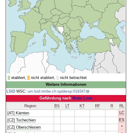
etabliert,
nicht etabliert,
nicht betrachtet
Weitere Informationen
LSID
WSC:
urn:lsid:nmbe.ch:spidersp:019347
Gefährdung nach
Roter Liste
Region
BS
LT
KT
RF
R
RL
LC
[AT] Kärnten
ES
[CZ] Tschechien
*
[CZ] Oberschlesien