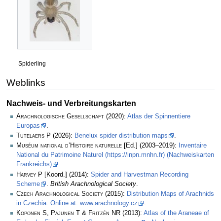
Spiderling
Weblinks
Nachweis- und Verbreitungskarten
Arachnologische Gesellschaft
(2020):
Atlas der Spinnentiere
Europas
.
Tutelaers P
(2026):
Benelux spider distribution maps
.
Muséum national d’Histoire naturelle
[Ed.] (2003–2019):
Inventaire
National du Patrimoine Naturel (https://inpn.mnhn.fr) (Nachweiskarten
Frankreichs)
.
Harvey P
[Koord.] (2014):
Spider and Harvestman Recording
Scheme
.
British Arachnological Society
.
Czech Arachnological Society
(2015):
Distribution Maps of Arachnids
in Czechia. Online at: www.arachnology.cz
.
Koponen S, Pajunen T & Fritzén NR
(2013):
Atlas of the Araneae of