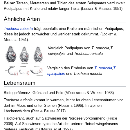
Beine:
Tarsen, Metatarsen und Tibien des ersten Beinpaares verdunkelt.
Pedipalpus mit Kralle und relativ langer Tibia.
(
Locket & Millidge
1951)
Ähnliche Arten
Trochosa robusta
trägt ebenfalls eine Kralle am männlichen Pedipalpus,
diese ist jedoch schwächer und weniger stark gekrümmt.
(
Locket &
Millidge
1951)
.
Vergleich Pedipalpus von
T. terricola
,
T.
spinipalpis
und
Trochosa ruricola
Vergleich des Embolus von
T. terricola
,
T.
spinipalpis
und
Trochosa ruricola
Lebensraum
Biotoppräferenz: Grünland und Feld
(
Mühlenberg & Werres
1983)
.
Trochosa ruricola
kommt in warmen, leicht feuchten Lebensräumen vor,
dort im Moos und unter Steinen
(
Roberts
1996)
. In alpinen
Lärchenwäldern
(
Rief & Ballini
2017)
.
Halotolerant, auch auf Salzwiesen der Nordsee vorkommend
(
Finch
2008)
. Auf Salzwiesen typische Art des unteren Rotschwingelrasens
(unteres Festucetum)
(
Meyer
et al. 1997)
.