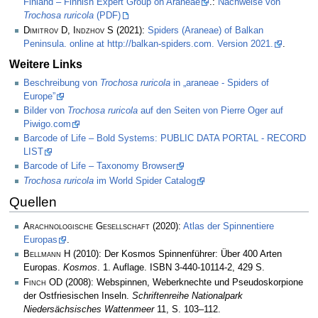
Finland – Finnish Expert Group on Araneae
.:
Nachweise von
Trochosa ruricola
(PDF)
Dimitrov D, Indzhov S
(2021):
Spiders (Araneae) of Balkan
Peninsula. online at http://balkan-spiders.com. Version 2021.
.
Weitere Links
Beschreibung von
Trochosa ruricola
in „araneae - Spiders of
Europe”
Bilder von
Trochosa ruricola
auf den Seiten von Pierre Oger auf
Piwigo.com
Barcode of Life – Bold Systems: PUBLIC DATA PORTAL - RECORD
LIST
Barcode of Life – Taxonomy Browser
Trochosa ruricola
im World Spider Catalog
Quellen
Arachnologische Gesellschaft
(2020):
Atlas der Spinnentiere
Europas
.
Bellmann H
(2010): Der Kosmos Spinnenführer: Über 400 Arten
Europas.
Kosmos
. 1. Auflage. ISBN 3-440-10114-2, 429 S.
Finch OD
(2008): Webspinnen, Weberknechte und Pseudoskorpione
der Ostfriesischen Inseln.
Schriftenreihe Nationalpark
Niedersächsisches Wattenmeer
11, S. 103–112.