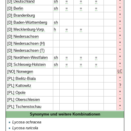
*
[D] Deutschland
sh
=
=
=
*
[D] Berlin
sh
=
=
=
*
[D] Brandenburg
*
[D] Baden-Württemberg
sh
*
[D] Mecklenburg-Vorp.
h
=
=
*
[D] Niedersachsen
*
[D] Niedersachsen (H)
*
[D] Niedersachsen (T)
*
[D] Nordrhein-Westfalen
sh
=
=
=
*
[D] Schleswig-Holstein
sh
=
=
=
LC
[NO] Norwegen
*
[PL] Bielitz-Biala
?
[PL] Kattowitz
*
[PL] Opole
*
[PL] Oberschlesien
*
[PL] Tschenstochau
Synonyme und weitere Kombinationen
Lycosa ochracea
Lycosa ruricola