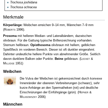
Trochosa joshidana
Trochosa ochracea
Merkmale
Körperlänge:
Weibchen erreichen 9–14 mm, Männchen 7–9 mm
(
Roberts
1996)
.
Prosoma
mit helleren Median- und Lateralbändern, dazwischen
olivbraun. Für die Gattung typische Brillenzeichnung vorhanden.
Sternum hellbraun.
Opisthosoma
olivbraun mit hellem, gelblichen
Spießfleck im vorderen Bereich. Dieser ist oft dunkler eingerahmt.
Dahinter undeutliche hellere Punkte von abnehmender Größe. Seitlich
davon dunklere Balken oder Punkte.
Beine
gelbbraun.
(
Locket &
Millidge
1951)
Weibchen
Die Vulva der Weibchen ist gekennzeichnet durch konvexe
Innenränder der obereren Verbreiterungen (schwarz), sehr
kurze Anhänge an den Spermatheken (rot) und deutliche
Einschnürungen der Einführgänge (grün).
(
Hepner &
Milasowszky
2006)
Männchen