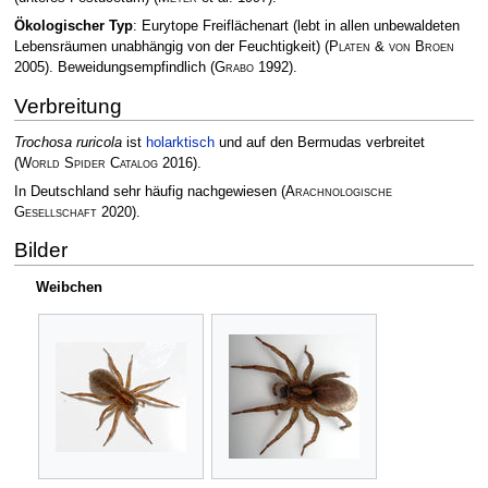
Ökologischer Typ
: Eurytope Freiflächenart (lebt in allen unbewaldeten
Lebensräumen unabhängig von der Feuchtigkeit)
(
Platen & von Broen
2005)
. Beweidungsempfindlich
(
Grabo
1992)
.
Verbreitung
Trochosa ruricola
ist
holarktisch
und auf den Bermudas verbreitet
(
World Spider Catalog
2016)
.
In Deutschland sehr häufig nachgewiesen
(
Arachnologische
Gesellschaft
2020)
.
Bilder
Weibchen