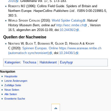
2016
.
Gredleriana
Vol. 17, S. 173–183.
Roberts MJ
(1996): Collins Field Guide. Spiders of Britain and
Northern Europe.
HarperCollins Publishers Ltd.
. ISBN 0-00-219981-5,
383 S.
World Spider Catalog
(2016):
World Spider Catalog
.
Natural
History Museum Bern, online auf
http://wsc.nmbe.ch
, Version
16.5, abgerufen am 2016-11-09, doi:
10.24436/2
.
Quellen der Nachweise
Nentwig W, Blick T, Bosmans R, Gloor D, Hänggi A & Kropf
C
(2020):
Spinnen Europas. Online https://www.araneae.nmbe.ch
(automatisch synchronisiert)
, doi:
10.24436/1
.
Kategorien
:
Trochosa
Halotolerant
Euryhygr
Navigation
Hauptseite
Letzte Änderungen
Zufällige Seite
Neue Seiten
Alle Seiten
Erweiterte Suche