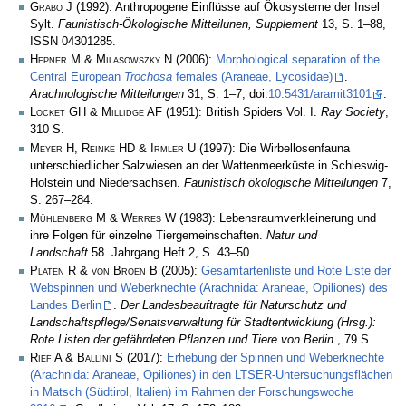
Grabo J
(1992): Anthropogene Einflüsse auf Ökosysteme der Insel
Sylt.
Faunistisch-Ökologische Mitteilunen, Supplement
13, S. 1–88,
ISSN 04301285.
Hepner M & Milasowszky N
(2006):
Morphological separation of the
Central European
Trochosa
females (Araneae, Lycosidae)
.
Arachnologische Mitteilungen
31, S. 1–7, doi:
10.5431/aramit3101
.
Locket GH & Millidge AF
(1951): British Spiders Vol. I.
Ray Society
,
310 S.
Meyer H, Reinke HD & Irmler U
(1997): Die Wirbellosenfauna
unterschiedlicher Salzwiesen an der Wattenmeerküste in Schleswig-
Holstein und Niedersachsen.
Faunistisch ökologische Mitteilungen
7,
S. 267–284.
Mühlenberg M & Werres W
(1983): Lebensraumverkleinerung und
ihre Folgen für einzelne Tiergemeinschaften.
Natur und
Landschaft
58. Jahrgang Heft 2, S. 43–50.
Platen R & von Broen B
(2005):
Gesamtartenliste und Rote Liste der
Webspinnen und Weberknechte (Arachnida: Araneae, Opiliones) des
Landes Berlin
.
Der Landesbeauftragte für Naturschutz und
Landschaftspflege/Senatsverwaltung für Stadtentwicklung (Hrsg.):
Rote Listen der gefährdeten Pflanzen und Tiere von Berlin.
, 79 S.
Rief A & Ballini S
(2017):
Erhebung der Spinnen und Weberknechte
(Arachnida: Araneae, Opiliones) in den LTSER-Untersuchungsflächen
in Matsch (Südtirol, Italien) im Rahmen der Forschungswoche