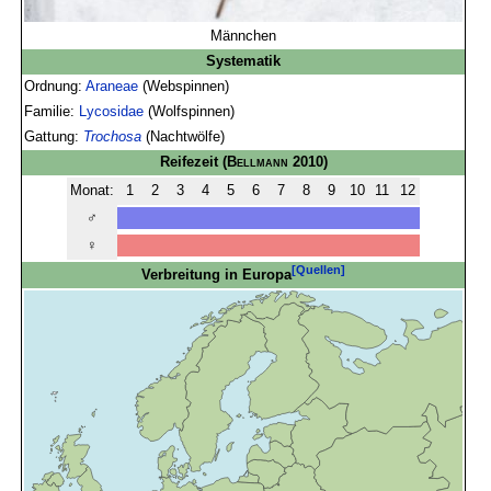
Männchen
Systematik
Ordnung:
Araneae
(Webspinnen)
Familie:
Lycosidae
(Wolfspinnen)
Gattung:
Trochosa
(Nachtwölfe)
Reifezeit
(
Bellmann
2010)
Monat:
1
2
3
4
5
6
7
8
9
10
11
12
♂
♀
[Quellen]
Verbreitung in Europa