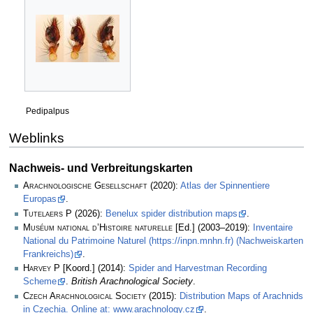
Pedipalpus
Weblinks
Nachweis- und Verbreitungskarten
Arachnologische Gesellschaft
(2020):
Atlas der Spinnentiere
Europas
.
Tutelaers P
(2026):
Benelux spider distribution maps
.
Muséum national d’Histoire naturelle
[Ed.] (2003–2019):
Inventaire
National du Patrimoine Naturel (https://inpn.mnhn.fr) (Nachweiskarten
Frankreichs)
.
Harvey P
[Koord.] (2014):
Spider and Harvestman Recording
Scheme
.
British Arachnological Society
.
Czech Arachnological Society
(2015):
Distribution Maps of Arachnids
in Czechia. Online at: www.arachnology.cz
.