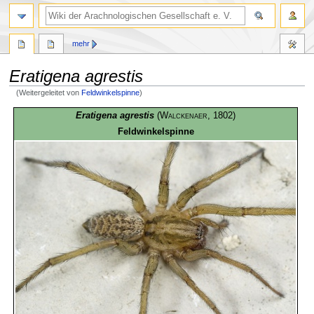
mehr
Eratigena agrestis
(Weitergeleitet von
Feldwinkelspinne
)
Zur
Zur
Eratigena agrestis
(
Walckenaer
, 1802)
Navigation
Suche
Feldwinkelspinne
springen
springen