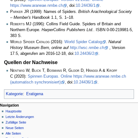
https://www.araneae.nmbe.ch
, doi:
10.24436/1
.
Parker JR
(1999): Names of Spiders.
British Arachnological Society
– Member's Handbook
1.1, S. 1–18.
Roberts MJ
(1996): Collins Field Guide. Spiders of Britain and
Northern Europe.
HarperCollins Publishers Ltd.
. ISBN 0-00-219981-5,
383 S.
World Spider Catalog
(2016):
World Spider Catalog
.
Natural
History Museum Bern, online auf
http://wsc.nmbe.ch
, Version
17.5, abgerufen am 2016-12-18, doi:
10.24436/2
.
Quellen der Nachweise
Nentwig W, Blick T, Bosmans R, Gloor D, Hänggi A & Kropf
C
(2020):
Spinnen Europas. Online https://www.araneae.nmbe.ch
(automatisch synchronisiert)
, doi:
10.24436/1
.
Kategorie
:
Eratigena
Navigation
Hauptseite
Letzte Änderungen
Zufällige Seite
Neue Seiten
Alle Seiten