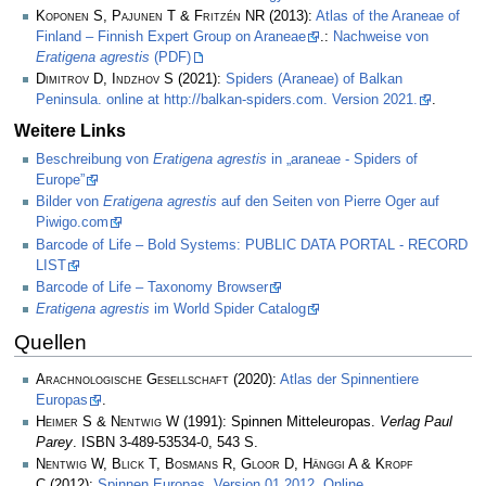
Koponen S, Pajunen T & Fritzén NR
(2013):
Atlas of the Araneae of
Finland – Finnish Expert Group on Araneae
.:
Nachweise von
Eratigena agrestis
(PDF)
Dimitrov D, Indzhov S
(2021):
Spiders (Araneae) of Balkan
Peninsula. online at http://balkan-spiders.com. Version 2021.
.
Weitere Links
Beschreibung von
Eratigena agrestis
in „araneae - Spiders of
Europe”
Bilder von
Eratigena agrestis
auf den Seiten von Pierre Oger auf
Piwigo.com
Barcode of Life – Bold Systems: PUBLIC DATA PORTAL - RECORD
LIST
Barcode of Life – Taxonomy Browser
Eratigena agrestis
im World Spider Catalog
Quellen
Arachnologische Gesellschaft
(2020):
Atlas der Spinnentiere
Europas
.
Heimer S & Nentwig W
(1991): Spinnen Mitteleuropas.
Verlag Paul
Parey
. ISBN 3-489-53534-0, 543 S.
Nentwig W, Blick T, Bosmans R, Gloor D, Hänggi A & Kropf
C
(2012):
Spinnen Europas. Version 01.2012. Online