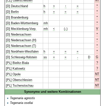
NT
[CZ] Oberschlesien
*
[D] Deutschland
h
>
↑
=
*
[D] Berlin
h
=
=
=
*
[D] Brandenburg
*
[D] Baden-Württemberg
mh
V
[D] Mecklenburg-Vorp.
mh
<
(↓)
*
[D] Niedersachsen
*
[D] Niedersachsen (H)
*
[D] Niedersachsen (T)
*
[D] Nordrhein-Westfalen
h
=
=
=
G
[D] Schleswig-Holstein
ss
=
=
-
D
?
[PL] Bielitz-Biala
?
[PL] Kattowitz
NT
[PL] Opole
NT
[PL] Oberschlesien
NT
[PL] Tschenstochau
Synonyme und weitere Kombinationen
Tegenaria agrestis
Tegenaria osellai