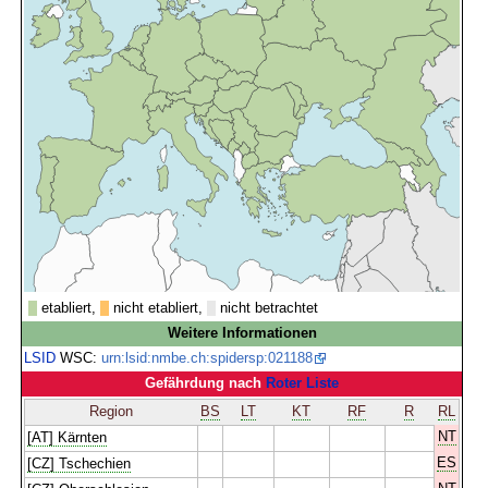
etabliert,
nicht etabliert,
nicht betrachtet
Weitere Informationen
LSID
WSC:
urn:lsid:nmbe.ch:spidersp:021188
Gefährdung nach
Roter Liste
Region
BS
LT
KT
RF
R
RL
NT
[AT] Kärnten
ES
[CZ] Tschechien