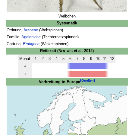
Weibchen
Systematik
Ordnung:
Araneae
(Webspinnen)
Familie:
Agelenidae
(Trichternetzspinnen)
Gattung:
Eratigena
(Winkelspinnen)
Reifezeit
(
Nentwig
et al. 2012)
Monat:
1
2
3
4
5
6
7
8
9
10
11
12
♂
♀
[Quellen]
Verbreitung in Europa