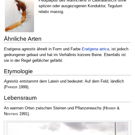
Pedipalpus des Männchens in Lateralansicht ohne
spitzen oder ausgezogenen Konduktor, Tegulum
relativ massig.
Ähnliche Arten
Eratigena agrestis
ähnelt in Form und Farbe
Eratigena atrica
, ist jedoch
gedrungener gebaut und hat im Verhältnis kürzere Beine. Ebenfalls ist
sie in der Regel gelblicher gefärbt.
Etymologie
Agrestis
entstammt dem Latein und bedeutet: Auf dem Feld, ländlich
(
Parker
1999)
.
Lebensraum
An warmen Orten zwischen Steinen und Pflanzenwuchs
(
Heimer &
Nentwig
1991)
.