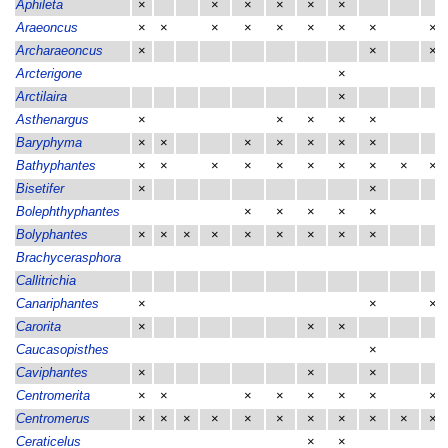
Aphileta
×
×
×
×
×
×
Araeoncus
×
×
×
×
×
×
×
×
×
Archaraeoncus
×
×
×
Arcterigone
×
Arctilaira
×
Asthenargus
×
×
×
×
×
Baryphyma
×
×
×
×
×
×
×
Bathyphantes
×
×
×
×
×
×
×
×
×
×
Bisetifer
×
×
Bolephthyphantes
×
×
×
×
×
Bolyphantes
×
×
×
×
×
×
×
×
×
Brachycerasphora
Callitrichia
Canariphantes
×
×
×
Carorita
×
×
×
Caucasopisthes
×
Caviphantes
×
×
×
Centromerita
×
×
×
×
×
×
×
×
Centromerus
×
×
×
×
×
×
×
×
×
×
×
Ceraticelus
×
×