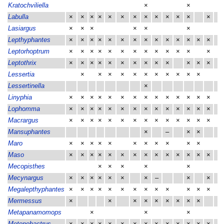
Kratochviliella
×
×
Labulla
×
×
×
×
×
×
×
×
×
×
×
×
×
×
Lasiargus
×
×
×
×
×
×
×
Lepthyphantes
×
×
×
×
×
×
×
×
×
×
×
×
×
×
×
Leptorhoptrum
×
×
×
×
×
×
×
×
×
×
×
×
×
Leptothrix
×
×
×
×
×
×
×
×
×
×
×
×
×
Lessertia
×
×
×
×
×
×
×
×
×
×
×
Lessertinella
×
Linyphia
×
×
×
×
×
×
×
×
×
×
×
×
×
×
×
Lophomma
×
×
×
×
×
×
×
×
×
×
×
×
×
×
×
Macrargus
×
×
×
×
×
×
×
×
×
×
×
×
×
×
×
Mansuphantes
×
–
×
×
Maro
×
×
×
×
×
×
×
×
×
×
×
×
Maso
×
×
×
×
×
×
×
×
×
×
×
×
×
×
×
Mecopisthes
×
×
×
×
×
Mecynargus
×
×
×
×
×
×
×
–
×
×
Megalepthyphantes
×
×
×
×
×
×
×
×
×
×
×
×
×
×
Mermessus
×
×
×
×
×
×
×
×
×
×
Metapanamomops
×
×
×
Metopobactrus
×
×
×
×
×
×
×
×
×
×
×
×
×
×
×