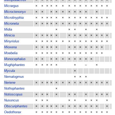
Micrargus
×
×
×
×
×
×
×
×
×
×
×
×
×
×
×
Microctenonyx
×
×
×
×
×
×
×
×
×
×
Microlinyphia
×
×
×
×
×
×
×
×
×
×
×
×
×
×
×
Microneta
×
×
×
×
×
×
×
×
×
×
×
×
×
×
×
Midia
×
×
×
×
×
Minicia
×
×
×
×
×
×
×
×
×
×
×
×
×
×
Minyriolus
×
×
×
×
×
×
×
×
×
×
×
×
×
×
×
Mioxena
×
×
×
×
×
×
×
×
×
×
×
×
×
Moebelia
×
×
×
×
×
×
×
×
×
×
×
×
×
×
Monocephalus
×
×
×
×
×
×
×
×
×
×
Mughiphantes
×
×
×
×
×
×
–
×
Mycula
×
Nematogmus
×
×
×
Neriene
×
×
×
×
×
×
×
×
×
×
×
×
×
×
×
Nothophantes
×
Notioscopus
×
×
×
×
×
×
×
×
×
×
×
Nusoncus
×
×
×
×
×
×
×
×
×
×
Obscuriphantes
×
×
×
×
×
×
×
×
×
×
×
×
×
×
Oedothorax
×
×
×
×
×
×
×
×
×
×
×
×
×
×
×