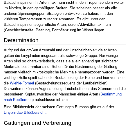
Baldachinspinnen ihr Artenmaximum nicht in den Tropen sondern weiter
im Norden, in den gemäßigten Breiten. Sie scheinen besser als alle
anderen Spinnengruppen Strategien entwickelt zu haben, mit den
kühleren Temperaturen zurechtzukommen. Es gibt unter den
Baldachinspinnen sogar etliche Arten, deren Aktivitätsmaximum
(Geschlechtsreife, Paarung, Fortpflanzung) im Winter liegen.
Determination
Aufgrund der großen Artenzahl und der Unscheinbarkeit vieler Arten
gelten die Linyphiiden insgesamt als schwierige Gruppe. Nur wenige
Arten sind so charakteristisch, dass sie allein anhand gut sichtbarer
Merkmale bestimmbar sind. Schon für die Bestimmung der Gattung
müssen vielfach mikroskopische Merkmale herangezogen werden. Eine
wichtige Rolle spielt dabei die Bestachelung der Beine und hier vor allem
die
Wiehle-Formel
(Bestachelungssequenz der Laufbeintibien).
Desweiteren können Augenstellung, Trichobothrien, das Sternum und die
besonderen Kopfauswüchse der Männchen einiger Arten (
Bestimmung
nach Kopfformen
) aufschlussreich sein.
Eine Bildübersicht der meisten Gattungen Europas gibt es auf der
Linyphiidae Bildübersicht
.
Gattungen und Verbreitung