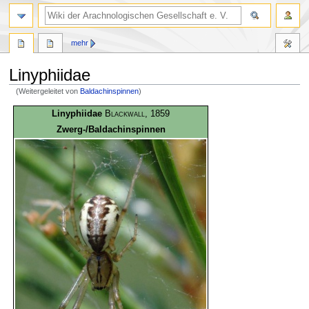
mehr
Linyphiidae
(Weitergeleitet von
Baldachinspinnen
)
Zur
Zur
Linyphiidae
Blackwall
, 1859
Navigation
Suche
Zwerg-/Baldachinspinnen
springen
springen