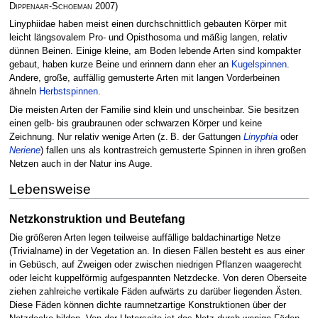
Dippenaar-Schoeman
2007)
Linyphiidae haben meist einen durchschnittlich gebauten Körper mit
leicht längsovalem Pro- und Opisthosoma und mäßig langen, relativ
dünnen Beinen. Einige kleine, am Boden lebende Arten sind kompakter
gebaut, haben kurze Beine und erinnern dann eher an
Kugelspinnen
.
Andere, große, auffällig gemusterte Arten mit langen Vorderbeinen
ähneln
Herbstspinnen
.
Die meisten Arten der Familie sind klein und unscheinbar. Sie besitzen
einen gelb- bis graubraunen oder schwarzen Körper und keine
Zeichnung. Nur relativ wenige Arten (z. B. der Gattungen
Linyphia
oder
Neriene
) fallen uns als kontrastreich gemusterte Spinnen in ihren großen
Netzen auch in der Natur ins Auge.
Lebensweise
Netzkonstruktion und Beutefang
Die größeren Arten legen teilweise auffällige baldachinartige Netze
(Trivialname) in der Vegetation an. In diesen Fällen besteht es aus einer
in Gebüsch, auf Zweigen oder zwischen niedrigen Pflanzen waagerecht
oder leicht kuppelförmig aufgespannten Netzdecke. Von deren Oberseite
ziehen zahlreiche vertikale Fäden aufwärts zu darüber liegenden Ästen.
Diese Fäden können dichte raumnetzartige Konstruktionen über der