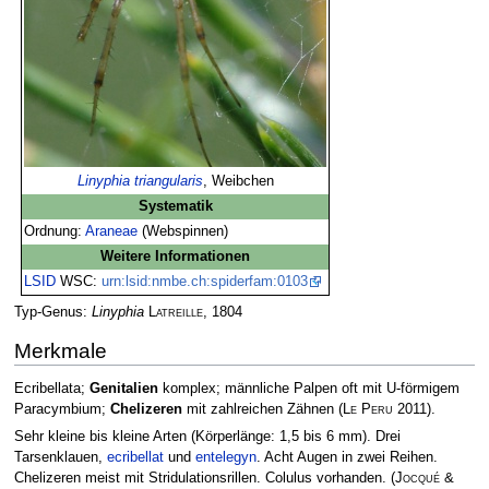
Linyphia triangularis
, Weibchen
Systematik
Ordnung:
Araneae
(Webspinnen)
Weitere Informationen
LSID
WSC:
urn:lsid:nmbe.ch:spiderfam:0103
Typ-Genus:
Linyphia
Latreille
, 1804
Merkmale
Ecribellata;
Genitalien
komplex; männliche Palpen oft mit U-förmigem
Paracymbium;
Chelizeren
mit zahlreichen Zähnen
(
Le Peru
2011)
.
Sehr kleine bis kleine Arten (Körperlänge: 1,5 bis 6 mm). Drei
Tarsenklauen,
ecribellat
und
entelegyn
. Acht Augen in zwei Reihen.
Chelizeren meist mit Stridulationsrillen. Colulus vorhanden.
(
Jocqué &