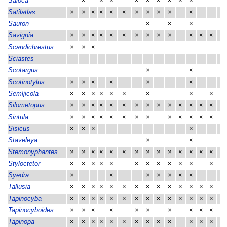
Saloca
×
×
×
×
×
×
×
×
×
Satilatlas
×
×
×
×
×
×
×
×
×
×
×
×
Sauron
×
×
×
Savignia
×
×
×
×
×
×
×
×
×
×
×
×
×
×
Scandichrestus
×
×
×
×
Sciastes
Scotargus
×
×
Scotinotylus
×
×
×
×
×
×
×
Semljicola
×
×
×
×
×
×
×
×
×
×
Silometopus
×
×
×
×
×
×
×
×
×
×
×
×
×
×
×
Sintula
×
×
×
×
×
×
×
×
×
×
×
×
×
×
Sisicus
×
×
×
×
×
Staveleya
×
×
Stemonyphantes
×
×
×
×
×
×
×
×
×
×
×
×
×
×
×
Styloctetor
×
×
×
×
×
×
×
×
×
×
×
×
×
Syedra
×
×
×
×
×
×
×
×
Tallusia
×
×
×
×
×
×
×
×
×
×
×
×
×
×
×
Tapinocyba
×
×
×
×
×
×
×
×
×
×
×
×
×
×
×
Tapinocyboides
×
×
×
×
×
×
×
×
×
×
×
Tapinopa
×
×
×
×
×
×
×
×
×
×
×
×
×
×