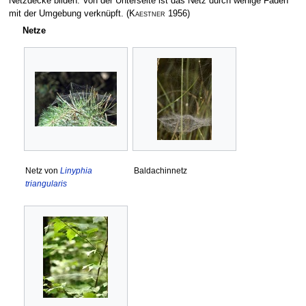
Netzdecke bilden. Von der Unterseite ist das Netz durch wenige Fäden
mit der Umgebung verknüpft.
(
Kaestner
1956)
Netze
Netz von
Linyphia
Baldachinnetz
triangularis