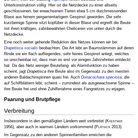
Unterkonstruktion völlig. Hier ist die Netzdecke zu einer allseits
geschlossenen, bei erwachsenen Tieren etwa 5 cm durchmessenden
Blase aus feinem pergamentartigem Gespinst geworden. Die sehr
kurzbeinige Spinne sitzt kopfüber in dieser Blase und ergreift die Beute
mit ihren kräftigen, zahnbewährten Cheliceren von unten durch die
Netzdecke.
Eine noch weiter gehende Reduktion des Netzes können wir bei
Drapetisca socialis
beobachten. Die Art lebt an Baumstämmen auf deren
Rinde sie ein flach aufliegendes, sehr feines Gespinst anlegt, welches
so unscheinbar ist, dass man es erst vor einigen Jahrzehnten entdeckt
hat. Da das Netz weniger Beutefang- als Alarmfunktion zu haben
scheint, jagt
Drapetisca
ihre Beute also im Gegensatz zu den meisten
anderen Baldachinspinnen quasi frei. Auch
Donacochara speciosa
, die
auf Schilfblättern lebt, scheint – zumindest als ausgewachsene Spinne –
ihre Beute frei und ohne Zuhilfenahme eines Fangnetzes zu erjagen.
Paarung und Brutpflege
Verbreitung
Insbesondere in den gemäßigten Ländern weit verbreitet
(
Kaestner
1956)
, aber auch in warmen Ländern vorkommend
(
Platnick
2013)
.
Im Gegensatz zu den anderen Spinnenfamilien erreichen die