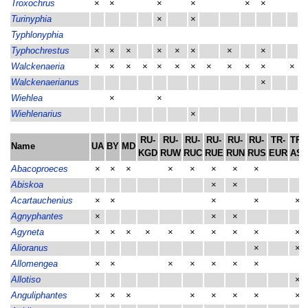
Troxochrus
×
×
×
×
×
×
Turinyphia
×
×
Typhlonyphia
Typhochrestus
×
×
×
×
×
×
×
×
Walckenaeria
×
×
×
×
×
×
×
×
×
×
×
×
Walckenaerianus
×
Wiehlea
×
×
Wiehlenarius
×
RU-
RU-
RU-
RU-
RU-
RU-
TR-
TR-
Name
UA
BY
MD
KGD
RUW
RUC
RUE
RUN
RUS
EUR
ASI
Abacoproeces
×
×
×
×
×
×
×
×
Abiskoa
×
×
Acartauchenius
×
×
×
×
×
Agnyphantes
×
×
×
Agyneta
×
×
×
×
×
×
×
×
×
×
Alioranus
×
×
Allomengea
×
×
×
×
×
×
×
Allotiso
×
Anguliphantes
×
×
×
×
×
×
×
×