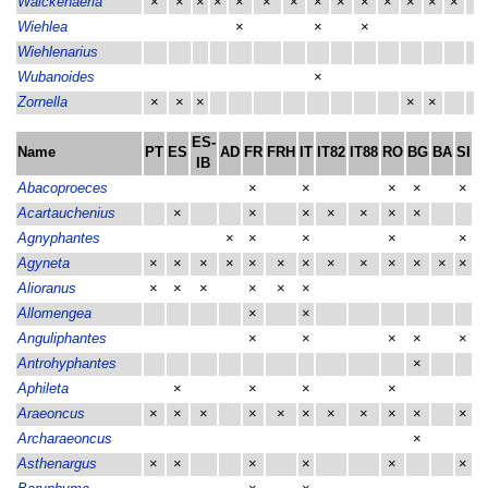
Walckenaeria
×
×
×
×
×
×
×
×
×
×
×
×
×
×
×
Wiehlea
×
×
×
Wiehlenarius
Wubanoides
×
Zornella
×
×
×
×
×
×
ES-
Name
PT
ES
AD
FR
FRH
IT
IT82
IT88
RO
BG
BA
SI
H
IB
Abacoproeces
×
×
×
×
×
Acartauchenius
×
×
×
×
×
×
×
Agnyphantes
×
×
×
×
×
Agyneta
×
×
×
×
×
×
×
×
×
×
×
×
×
Alioranus
×
×
×
×
×
×
Allomengea
×
×
Anguliphantes
×
×
×
×
×
Antrohyphantes
×
Aphileta
×
×
×
×
Araeoncus
×
×
×
×
×
×
×
×
×
×
×
Archaraeoncus
×
Asthenargus
×
×
×
×
×
×