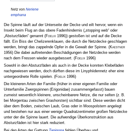
Netz von
Neriene
emphana
Die Spinne läuft auf der Unterseite der Decke und eilt hervor, wenn ein
Insekt beim Flug an das obere Fadenhindernis („stopping web“ oder
„Absturzfäden“ genannt
(
Foelix
1996)
) gestoßen ist und auf die Decke
fällt. Ein Biss der Chelizerenklauen, die durch die Netzdecke geschlagen
werden, bringt das zappelnde Opfer in die Gewalt der Spinne.
(
Kaestner
1956)
Die dabei auftretenden Beschädigungen der Netzdecke werden
nach dem Fressen wieder ausgebessert.
(
Foelix
1996)
Sowohl in den Absturzfäden als auch in der Decke konnten Klebefäden
nachgewiesen werden, doch dürften diese im Linyphiidennetz eher eine
untergeordnete Rolle spielen.
(
Foelix
1996)
Die kleineren Arten der Familie (früher in einer eigenen Familie oder
Unterfamilie Zwergspinnen (Erigonidae) zusammengefasst) bauen
zumeist wesentlich kleinere, unscheinbarere Netze, die nur selten (z. B.
bei Morgentau zwischen Grashorsten) sichtbar sind. Diese werden dicht
über dem Boden, zwischen Laub, Gras oder in Moospolstern angelegt
und bestehen nur aus einer wenige Quadratzentimeter großen Netzdecke
unter der die Spinne lauert. Die aufwendige Überkonstruktion aus
Absturzfäden ist hier stark reduziert.
Bei den Arten der Gattung
Tapinopa
fehlen Überbau und