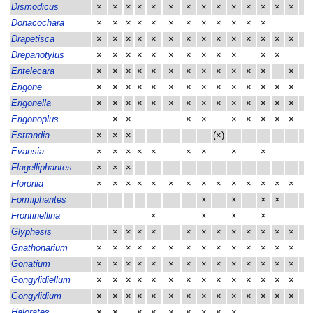
Dismodicus
×
×
×
×
×
×
×
×
×
×
×
×
×
×
×
Donacochara
×
×
×
×
×
×
×
×
×
×
×
×
×
Drapetisca
×
×
×
×
×
×
×
×
×
×
×
×
×
×
×
Drepanotylus
×
×
×
×
×
×
×
×
×
×
×
×
×
Entelecara
×
×
×
×
×
×
×
×
×
×
×
×
×
×
Erigone
×
×
×
×
×
×
×
×
×
×
×
×
×
×
×
Erigonella
×
×
×
×
×
×
×
×
×
×
×
×
×
×
×
Erigonoplus
×
×
×
×
×
×
×
×
×
×
Estrandia
×
×
×
–
(×)
Evansia
×
×
×
×
×
×
×
×
×
Flagelliphantes
×
×
×
Floronia
×
×
×
×
×
×
×
×
×
×
×
×
×
×
×
Formiphantes
×
×
×
×
×
Frontinellina
×
×
×
×
Glyphesis
×
×
×
×
×
×
×
×
×
×
×
×
×
Gnathonarium
×
×
×
×
×
×
×
×
×
×
×
×
×
×
×
Gonatium
×
×
×
×
×
×
×
×
×
×
×
×
×
×
×
Gongylidiellum
×
×
×
×
×
×
×
×
×
×
×
×
×
×
×
Gongylidium
×
×
×
×
×
×
×
×
×
×
×
×
×
×
×
Halorates
×
×
×
×
×
×
×
×
×