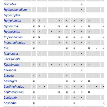
Horcotes
×
Hybauchenidium
×
Hybocoptus
Hylyphantes
×
×
×
×
×
×
×
Hypomma
×
×
×
×
×
×
×
×
×
Hypselistes
×
×
×
×
×
×
×
Improphantes
×
×
×
×
×
×
×
×
Incestophantes
×
×
×
×
×
×
×
Ipa
×
×
×
×
×
×
Islandiana
×
Jacksonella
Kaestneria
×
×
×
×
×
×
×
×
Kikimora
×
Labulla
×
×
×
Lasiargus
×
×
×
×
×
Lepthyphantes
×
×
×
×
×
×
×
×
×
×
Leptorhoptrum
×
×
×
×
×
×
Leptothrix
×
×
×
×
×
Lessertia
×
×
×