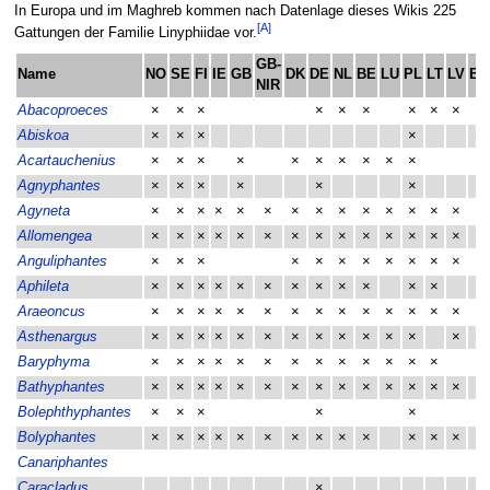
In Europa und im Maghreb kommen nach Datenlage dieses Wikis 225
[A]
Gattungen der Familie Linyphiidae vor.
GB-
Name
NO
SE
FI
IE
GB
DK
DE
NL
BE
LU
PL
LT
LV
EE
NIR
Abacoproeces
×
×
×
×
×
×
×
×
×
×
Abiskoa
×
×
×
×
Acartauchenius
×
×
×
×
×
×
×
×
×
×
Agnyphantes
×
×
×
×
×
×
Agyneta
×
×
×
×
×
×
×
×
×
×
×
×
×
×
×
Allomengea
×
×
×
×
×
×
×
×
×
×
×
×
×
×
×
Anguliphantes
×
×
×
×
×
×
×
×
×
×
×
×
Aphileta
×
×
×
×
×
×
×
×
×
×
×
×
×
Araeoncus
×
×
×
×
×
×
×
×
×
×
×
×
×
×
×
Asthenargus
×
×
×
×
×
×
×
×
×
×
×
×
×
×
Baryphyma
×
×
×
×
×
×
×
×
×
×
×
×
×
×
Bathyphantes
×
×
×
×
×
×
×
×
×
×
×
×
×
×
×
Bolephthyphantes
×
×
×
×
×
×
Bolyphantes
×
×
×
×
×
×
×
×
×
×
×
×
×
×
Canariphantes
Caracladus
×