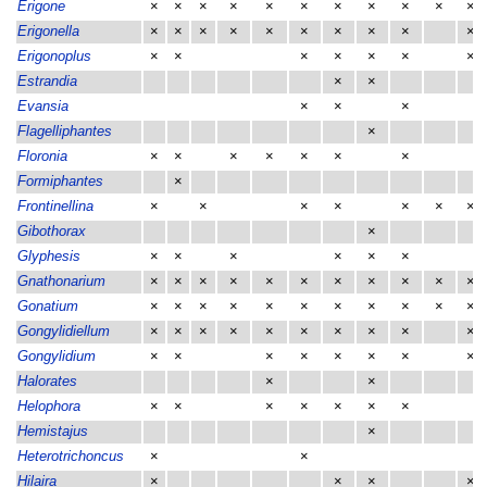
Erigone
×
×
×
×
×
×
×
×
×
×
×
Erigonella
×
×
×
×
×
×
×
×
×
×
Erigonoplus
×
×
×
×
×
×
×
Estrandia
×
×
Evansia
×
×
×
Flagelliphantes
×
Floronia
×
×
×
×
×
×
×
Formiphantes
×
Frontinellina
×
×
×
×
×
×
×
Gibothorax
×
Glyphesis
×
×
×
×
×
×
Gnathonarium
×
×
×
×
×
×
×
×
×
×
×
Gonatium
×
×
×
×
×
×
×
×
×
×
×
Gongylidiellum
×
×
×
×
×
×
×
×
×
×
Gongylidium
×
×
×
×
×
×
×
×
Halorates
×
×
Helophora
×
×
×
×
×
×
×
Hemistajus
×
Heterotrichoncus
×
×
Hilaira
×
×
×
×