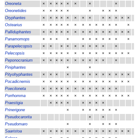
Oreoneta
×
×
×
×
×
×
×
×
Oreonetides
×
×
×
×
×
×
×
×
×
Oryphantes
×
×
×
×
×
×
×
×
×
×
×
×
×
×
Ostearius
×
×
×
×
×
×
×
×
×
×
×
×
×
Palliduphantes
×
×
×
×
×
×
×
×
×
×
×
×
×
×
×
Panamomops
×
×
×
×
×
×
×
×
×
×
×
×
Parapelecopsis
×
×
×
×
×
×
×
×
×
×
Pelecopsis
×
×
×
×
×
×
×
×
×
×
×
×
×
×
×
Peponocranium
×
×
×
×
×
×
×
×
×
×
×
×
Piniphantes
×
×
Pityohyphantes
×
×
×
×
×
×
×
×
×
×
×
×
×
Pocadicnemis
×
×
×
×
×
×
×
×
×
×
×
×
×
×
×
Poeciloneta
×
×
×
×
×
×
×
×
×
×
×
×
×
Porrhomma
×
×
×
×
×
×
×
×
×
×
×
×
×
×
×
Praestigia
×
×
×
×
×
×
×
×
Prinerigone
×
×
×
×
×
×
×
Pseudocarorita
×
×
Pseudomaro
×
×
×
×
×
Saaristoa
×
×
×
×
×
×
×
×
×
×
×
×
×
×
×