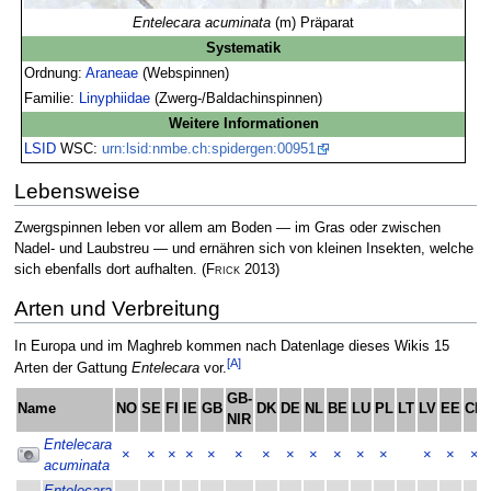
Entelecara acuminata
(m) Präparat
Systematik
Ordnung:
Araneae
(Webspinnen)
Familie:
Linyphiidae
(Zwerg-/Baldachinspinnen)
Weitere Informationen
LSID
WSC:
urn:lsid:nmbe.ch:spidergen:00951
Lebensweise
Zwergspinnen leben vor allem am Boden — im Gras oder zwischen
Nadel- und Laubstreu — und ernähren sich von kleinen Insekten, welche
sich ebenfalls dort aufhalten.
(
Frick
2013)
Arten und Verbreitung
In Europa und im Maghreb kommen nach Datenlage dieses Wikis 15
[A]
Arten der Gattung
Entelecara
vor.
GB-
Name
NO
SE
FI
IE
GB
DK
DE
NL
BE
LU
PL
LT
LV
EE
CH
NIR
Entelecara
×
×
×
×
×
×
×
×
×
×
×
×
×
×
×
acuminata