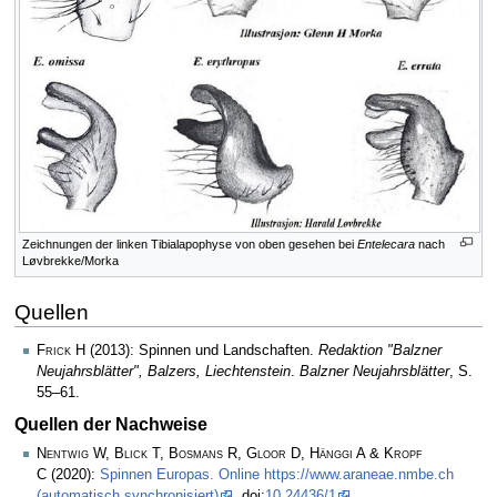
Zeichnungen der linken Tibialapophyse von oben gesehen bei
Entelecara
nach
Løvbrekke/Morka
Quellen
Frick H
(2013): Spinnen und Landschaften.
Redaktion "Balzner
Neujahrsblätter", Balzers, Liechtenstein
.
Balzner Neujahrsblätter
, S.
55–61.
Quellen der Nachweise
Nentwig W, Blick T, Bosmans R, Gloor D, Hänggi A & Kropf
C
(2020):
Spinnen Europas. Online https://www.araneae.nmbe.ch
(automatisch synchronisiert)
, doi:
10.24436/1
.