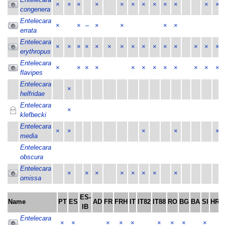
Entelecara
×
×
×
×
×
×
×
×
×
×
×
×
congenera
Entelecara
×
×
–
×
×
×
×
errata
Entelecara
×
×
×
×
×
×
×
×
×
×
×
×
×
×
×
erythropus
Entelecara
×
×
×
×
×
×
×
×
×
×
×
×
flavipes
Entelecara
×
helfridae
Entelecara
×
klefbecki
Entelecara
×
×
×
×
×
media
Entelecara
obscura
Entelecara
×
×
×
×
×
×
×
×
omissa
ES-
Name
PT
ES
AD
FR
FRH
IT
IT82
IT88
RO
BG
BA
SI
HR
IB
Entelecara
×
×
×
×
×
×
×
×
×