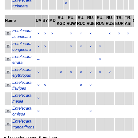
Entelecara
×
turbinata
RU-
RU-
RU-
RU-
RU-
RU-
TR-
TR-
Name
UA
BY
MD
C
KGD
RUW
RUC
RUE
RUN
RUS
EUR
ASI
Entelecara
×
×
×
×
×
×
×
×
×
acuminata
Entelecara
×
×
×
×
×
×
congenera
Entelecara
–
×
errata
Entelecara
×
×
×
×
×
×
×
erythropus
Entelecara
×
×
×
×
flavipes
Entelecara
×
media
Entelecara
×
×
omissa
Entelecara
truncatifrons
Legende/Legend & Features