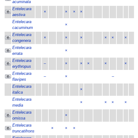
acuminata
Entelecara
×
×
×
×
aestiva
Entelecara
×
cacuminum
Entelecara
×
×
×
×
×
×
congenera
Entelecara
×
errata
Entelecara
–
×
×
×
×
×
erythropus
Entelecara
–
×
–
flavipes
Entelecara
×
italica
Entelecara
×
×
×
×
media
Entelecara
×
omissa
Entelecara
×
×
×
truncatifrons