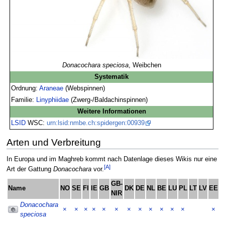
Donacochara speciosa
, Weibchen
Systematik
Ordnung:
Araneae
(Webspinnen)
Familie:
Linyphiidae
(Zwerg-/Baldachinspinnen)
Weitere Informationen
LSID
WSC:
urn:lsid:nmbe.ch:spidergen:00939
Arten und Verbreitung
In Europa und im Maghreb kommt nach Datenlage dieses Wikis nur eine
[A]
Art der Gattung
Donacochara
vor.
GB-
Name
NO
SE
FI
IE
GB
DK
DE
NL
BE
LU
PL
LT
LV
EE
C
NIR
Donacochara
×
×
×
×
×
×
×
×
×
×
×
×
×
speciosa