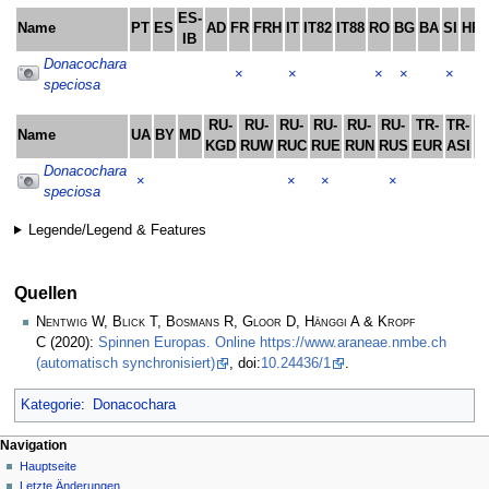
ES-
Name
PT
ES
AD
FR
FRH
IT
IT82
IT88
RO
BG
BA
SI
HR
IB
Donacochara
×
×
×
×
×
speciosa
RU-
RU-
RU-
RU-
RU-
RU-
TR-
TR-
Name
UA
BY
MD
C
KGD
RUW
RUC
RUE
RUN
RUS
EUR
ASI
Donacochara
×
×
×
×
speciosa
Legende/Legend & Features
Quellen
Nentwig W, Blick T, Bosmans R, Gloor D, Hänggi A & Kropf
C
(2020):
Spinnen Europas. Online https://www.araneae.nmbe.ch
(automatisch synchronisiert)
, doi:
10.24436/1
.
Kategorie
:
Donacochara
Navigation
Hauptseite
Letzte Änderungen