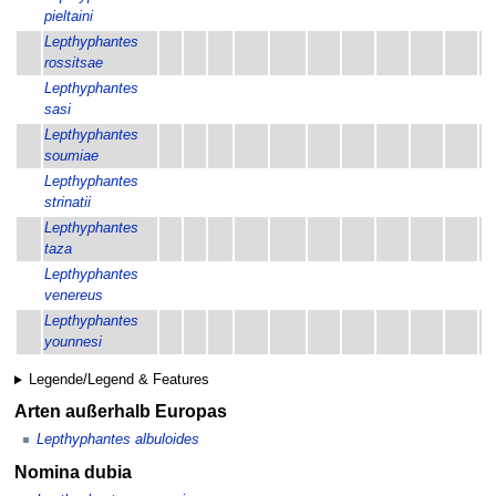
pieltaini
Lepthyphantes
rossitsae
Lepthyphantes
sasi
Lepthyphantes
soumiae
Lepthyphantes
strinatii
Lepthyphantes
taza
Lepthyphantes
venereus
Lepthyphantes
younnesi
Legende/Legend & Features
Arten außerhalb Europas
Lepthyphantes albuloides
Nomina dubia