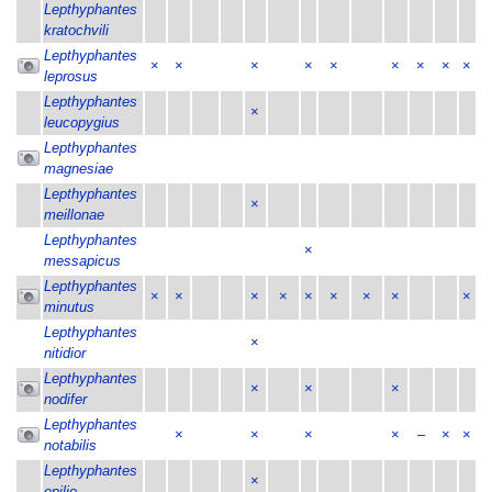
Lepthyphantes
kratochvili
Lepthyphantes
×
×
×
×
×
×
×
×
×
leprosus
Lepthyphantes
×
leucopygius
Lepthyphantes
magnesiae
Lepthyphantes
×
meillonae
Lepthyphantes
×
messapicus
Lepthyphantes
×
×
×
×
×
×
×
×
×
minutus
Lepthyphantes
×
nitidior
Lepthyphantes
×
×
×
nodifer
Lepthyphantes
×
×
×
×
–
×
×
notabilis
Lepthyphantes
×