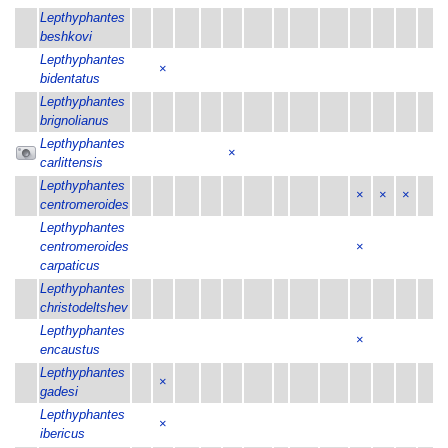
Lepthyphantes
beshkovi
Lepthyphantes
×
bidentatus
Lepthyphantes
brignolianus
Lepthyphantes
×
carlittensis
Lepthyphantes
×
×
×
centromeroides
Lepthyphantes
centromeroides
×
carpaticus
Lepthyphantes
christodeltshev
Lepthyphantes
×
encaustus
Lepthyphantes
×
gadesi
Lepthyphantes
×
ibericus