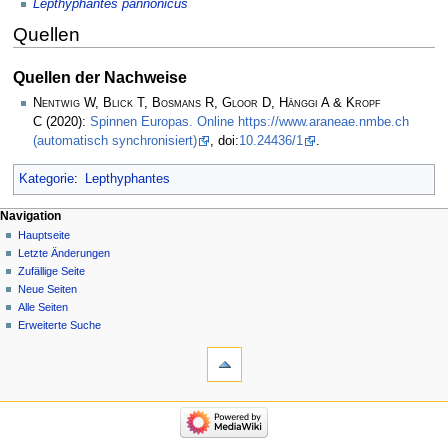
Lepthyphantes pannonicus
Quellen
Quellen der Nachweise
Nentwig W, Blick T, Bosmans R, Gloor D, Hänggi A & Kropf
C
(2020):
Spinnen Europas. Online https://www.araneae.nmbe.ch
(automatisch synchronisiert)
, doi:
10.24436/1
.
Kategorie
:
Lepthyphantes
Navigation
Hauptseite
Letzte Änderungen
Zufällige Seite
Neue Seiten
Alle Seiten
Erweiterte Suche