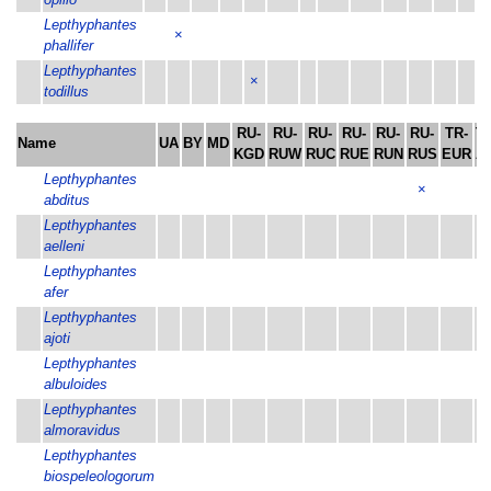
opilio
Lepthyphantes
×
phallifer
Lepthyphantes
×
todillus
RU-
RU-
RU-
RU-
RU-
RU-
TR-
T
Name
UA
BY
MD
KGD
RUW
RUC
RUE
RUN
RUS
EUR
A
Lepthyphantes
×
abditus
Lepthyphantes
aelleni
Lepthyphantes
afer
Lepthyphantes
ajoti
Lepthyphantes
albuloides
Lepthyphantes
almoravidus
Lepthyphantes
biospeleologorum