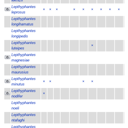
leknizii
Lepthyphantes
×
×
×
×
×
×
×
×
×
leprosus
Lepthyphantes
longihamatus
Lepthyphantes
longipedis
Lepthyphantes
×
luteipes
Lepthyphantes
magnesiae
Lepthyphantes
maurusius
Lepthyphantes
×
×
×
×
minutus
Lepthyphantes
×
nodifer
Lepthyphantes
noeli
Lepthyphantes
ntafaghi
Lepthyphantes