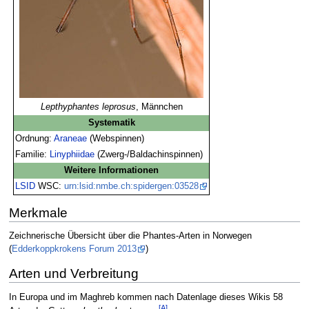
Lepthyphantes leprosus
, Männchen
Systematik
Ordnung:
Araneae
(Webspinnen)
Familie:
Linyphiidae
(Zwerg-/Baldachinspinnen)
Weitere Informationen
LSID
WSC:
urn:lsid:nmbe.ch:spidergen:03528
Merkmale
Zeichnerische Übersicht über die Phantes-Arten in Norwegen
(
Edderkoppkrokens Forum 2013
)
Arten und Verbreitung
In Europa und im Maghreb kommen nach Datenlage dieses Wikis 58
[A]