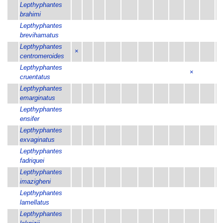
Lepthyphantes
brahimi
Lepthyphantes
brevihamatus
Lepthyphantes
×
centromeroides
Lepthyphantes
×
cruentatus
Lepthyphantes
emarginatus
Lepthyphantes
ensifer
Lepthyphantes
exvaginatus
Lepthyphantes
fadriquei
Lepthyphantes
imazigheni
Lepthyphantes
lamellatus
Lepthyphantes