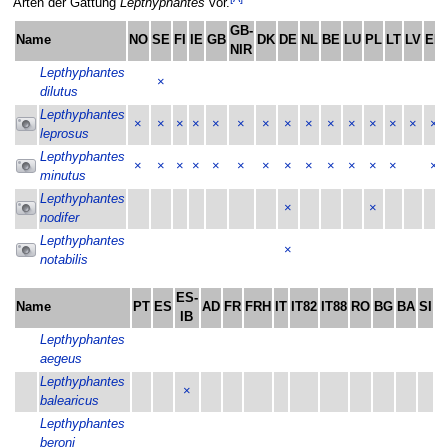
Arten der Gattung
Lepthyphantes
vor.
GB-
Name
NO
SE
FI
IE
GB
DK
DE
NL
BE
LU
PL
LT
LV
EE
NIR
Lepthyphantes
×
dilutus
Lepthyphantes
×
×
×
×
×
×
×
×
×
×
×
×
×
×
×
leprosus
Lepthyphantes
×
×
×
×
×
×
×
×
×
×
×
×
×
×
minutus
Lepthyphantes
×
×
nodifer
Lepthyphantes
×
notabilis
ES-
Name
PT
ES
AD
FR
FRH
IT
IT82
IT88
RO
BG
BA
SI
H
IB
Lepthyphantes
aegeus
Lepthyphantes
×
balearicus
Lepthyphantes
beroni