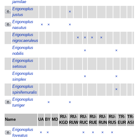
jarmilae
Erigonoplus
×
justus
Erigonoplus
×
×
×
nasutus
Erigonoplus
×
×
×
×
nigrocaeruleus
Erigonoplus
×
×
nobilis
Erigonoplus
×
setosus
Erigonoplus
×
×
simplex
Erigonoplus
×
spinifemuralis
Erigonoplus
×
×
turriger
RU-
RU-
RU-
RU-
RU-
RU-
TR-
TR-
Name
UA
BY
MD
C
KGD
RUW
RUC
RUE
RUN
RUS
EUR
ASI
Erigonoplus
×
×
×
×
×
×
foveatus